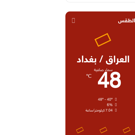
لطقس
العراق / بغداد
سماء صافية
48
℃
48º - 40º
6%
7.04 كيلومتر/ساعة