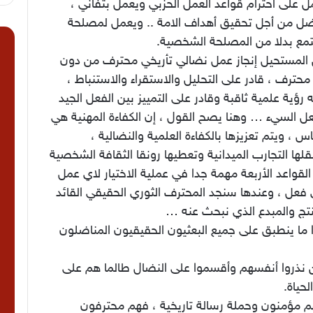
 على احترام قواعد العمل الحزبي ويعمل بتفاني ،
ضل من أجل تحقيق أهداف الامة .. ويعمل لمصلحة
تمع بدلا من المصلحة الشخصية.
ا
المستحيل إنجاز عمل نضالي تأريخي محترف من دون
محترف ، قادر على التحليل والاستقراء والاستنباط ،
 رؤية علمية ثاقبة وقادر على التمييز بين الفعل الجيد
عل السيء … وهنا يصح القول ، إن الكفاءة المهنية هي
س ، ويتم تعزيزها بالكفاءة العلمية والنضالية ،
ها التجارب الميدانية وتعطيها رونقا الثقافة الشخصية
لقواعد الأربعة مهمة جدا في عملية الاختيار لاي عمل
 فعل ، وعندها سنجد المحترف الثوري الحقيقي القائد
نتج والمبدع الذي نبحث عنه …
 ما ينطبق على جميع البعثيون الحقيقيون المناضلون
ن نذروا أنفسهم وأقسموا على النضال طالما هم على
لحياة.
م مؤمنون وحملة رسالة تاريخية ، فهم محترفون