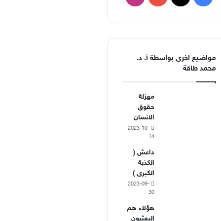
مواضيع اخرى بواسطة أ. د.
محمد طاقة
مهزلة
حقوق
الانسان
2023-10-
14
داعش (
الكذبة
الكبرى )
2023-09-
30
هؤلاء هم
البعثيون