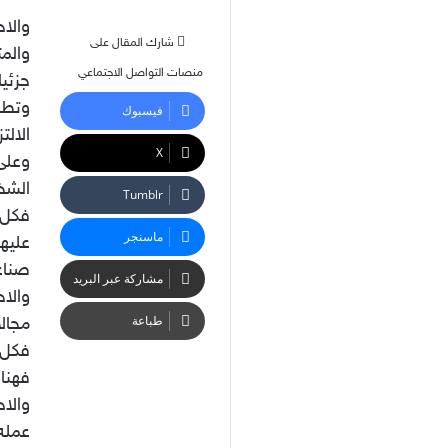
والا
شارك المقال على
والمت
منصات التواصل الاجتماعي
جزئيا
وتطب
فيسبوك
الالت
‫X
وعلى
الشخص
فكل 
ماسنجر
عليه
صناع
مشاركة عبر البريد
والا
طباعة
مجالا
فكل 
فهناك
والاح
عمله