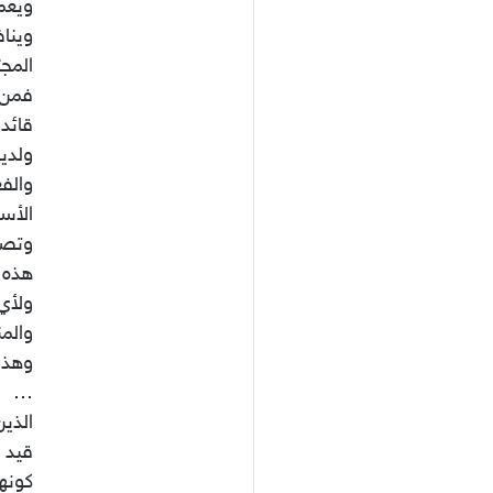
ويعمل
وينا
المج
فمن 
قائد 
ولديه
والف
الأسا
وتصقل
هذه ا
ولأي
والم
وهذا
…
الذي
قيد ا
كونه