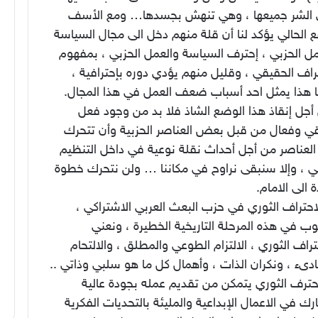
الشر جميعها ، وهي تنهش بجسدها… ومع الأسف
ع الحالي يؤكد لنا أن قلة منهم دخل الى مجال السياسة
ل الحزبي ، إحترف السياسة والعمل الحزبي ، بمفهوم
راف الحقيقي ، وقليل منهم يؤدي دوره بإحترافية ،
ا هذا يمثل احد أسباب ضعف العمل في هذا المجال.
أجل إنقاذ هذا الوضع الشاذ فلا بد من وجود فعل
ي وفعال من قبل بعض العناصر الحزبية وأن تتحرك
العناصر من أجل أحداث نقلة نوعية في داخل التنظيم
بي ، وإلا سنبقى نراوح في مكاننا … ولن نتحرك خطوة
 الى الامام.
احتراف الثوري في حزب البعث العربي الاشتراكي ،
 في هذه المرحلة التاريخية الخطيرة ، ونعني
تراف الثوري ، الالتزام الطوعي والمطلق ، والالتحام
ادىء ، ونكران الذات ، وأهمال كل ما هو سلبي وذاتي ..
حترف الثوري يتمكن من تقديم عمله بجودة عالية
ك في الاعمال الإبداعية والمليئة بالتحديات الفكرية