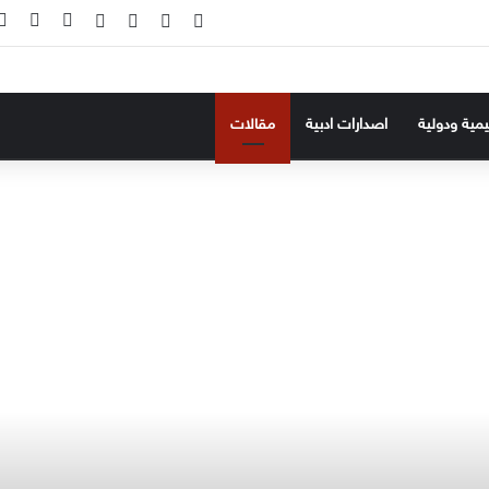
‫X
فيسبوك
‫YouTube
انستقرام
تسجيل ال
إضاف
ليمية ودولية
اصدارات ادبية
مقالات