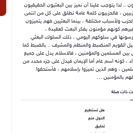
ن .. لذا يتوجب علينا أن نميز بين البعثيون الحقيقيون
زبيين ، فالحزبيون كلمة عامة تطلق على كل من انتمى
لحزب ولأسباب مختلفة ، بينما البعثيين فهم يتميزون
يرهم كونهم مؤمنون بفكر البعث كعقيدة ،
رسونها في سلوكهم اليومي ، ذلك السلوك البعثي
يل القويم المنضبط والمنظم والمشرف .. بالضبط كما
 بين المسلمين والمؤمنين ، فالاسلام يدل على جميع
اد ، كونه اسم عام أما الإيمان فيدل على جزء محدد من
مين ، وهم الذين تميزوا بإسلامهم ، فأستحقوا
م بالمؤمنين …
ت ذات صلة
هل تستطيع
الدول منع
تحليق