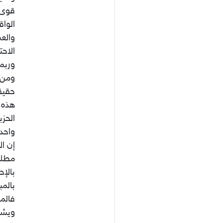
قوى 
الواق
والعم
الاحت
وربم
ومن 
حقيق
هذه 
الحز
واحدة
إن ال
مطلوب
بالإح
بالمب
فالم
ويشار