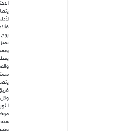
الاح
يتطلب
لأداء
فألا
روح ا
يميز
ويمي
يمتلك
والع
مستو
يتصر
فريق
وكل 
الثو
موضو
هذه ا
وضيا