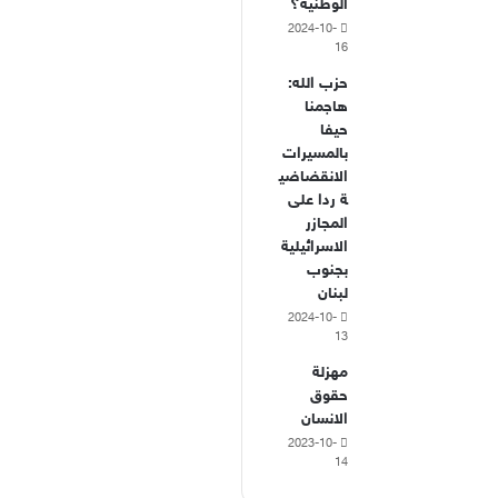
الوطنية؟
2024-10-
16
حزب الله:
هاجمنا
حيفا
بالمسيرات
الانقضاضي
ة ردا على
المجازر
الاسرائيلية
بجنوب
لبنان
2024-10-
13
مهزلة
حقوق
الانسان
2023-10-
14