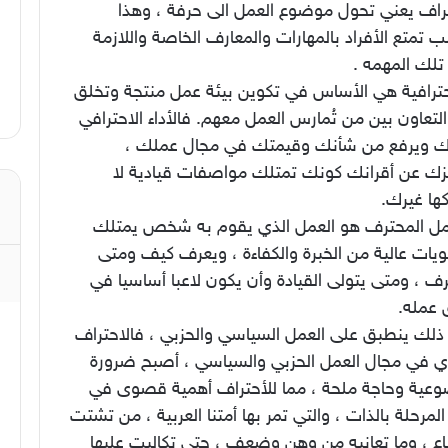
تراف يعني تحول موضوع العمل الى حرفة ، وهذا
 تمتع الأفراد بالمهارات والمعارف الخاصة واللازمة
 تلك المهمه .
حترافية هي الأساس في تكوين بيئة عمل منتجة وتخلق
لتعاون بين من تُمارس العمل معهم. فالأداء الاحترافي
ك ويرفع من شأنك وقيمتك في مجال عملك ،
زك عن أقرانك كونك تمتلك مواصفات قيادية لا
ها غيرك.
مل المحترف هو العمل الذي يقوم به شخص يمتلك
يات عالية من الخبرة والكفاءة ، ويعرف كيف ومتى
ف ، ومتى يتولى القيادة وأن يكون لاعبا أساسيا في
 عمله.
ذلك ينطبق على العمل السياسي والحزبي ، فالاحتراف
ري في مجال العمل الحزبي والسياسي ، أصبح ضرورة
عية وحاجة ملحة ، مما للأحتراف أهمية قصوى في
لمرحلة بالذات ، والتي تمر بها أمتنا العربية ، من تشتت
ع ، وما تعانيه من وهن وضعف ، حتى تكالبت عليها