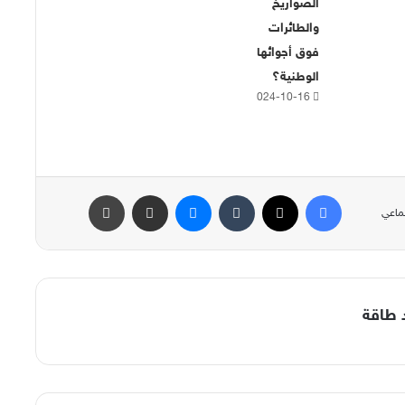
الصواريخ
والطائرات
فوق أجوائها
الوطنية؟
2024-10-16
فيسبوك
‫X
ماسنجر
مشاركة عبر البريد
طباعة
ماعي
د طاقة