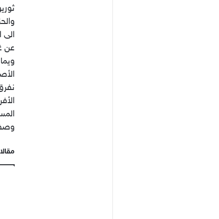
ثوريو
والح
الى ا
عن غ
ويما
الأص
نفرق
الأفر
المسل
وصفه
مقالا