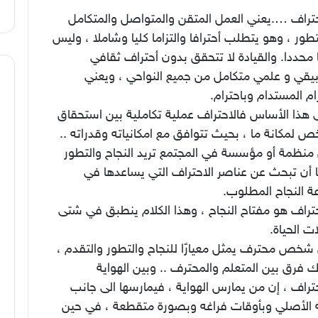
حتراف ….يعني العمل المتقن والمتواصل والمتكامل
طور ، وهو يتطلب أحترافا والتزاما كليا وشاملا ، وليس
 محددا. والقيادة لا تتحقق بدون أحتراف ثقافي
يقي و علمي متكامل من جميع النواحي ، ويعني
زام المستدام وباحترام.
 هذا الأساس فالاحتراف عملية تكاملية بين استحقاق
 لمكانة ما ، بحيث تتوافق مع امكانياته وقدراته ..
منظمة أو مؤسسة في المجتمع تريد النجاح والتطور
ا أن تبحث عن عناصر الاحتراف التي يساعدها في
ة النجاح المطلوب.
حتراف هو مفتاح النجاح ، وهذا الكلام ينطبق في شتى
ت الحياة.
شخص محترف يمثل معيارًا للنجاح والتطور والتقدم ،
 فرق بين المتعلم والمحترف .. وبين الهواية
تراف ، إن من يمارس الهواية ، فيمارسها الى جانب
 الأصلي وبأوقات فراغه وبصورة متقطعة ، في حين