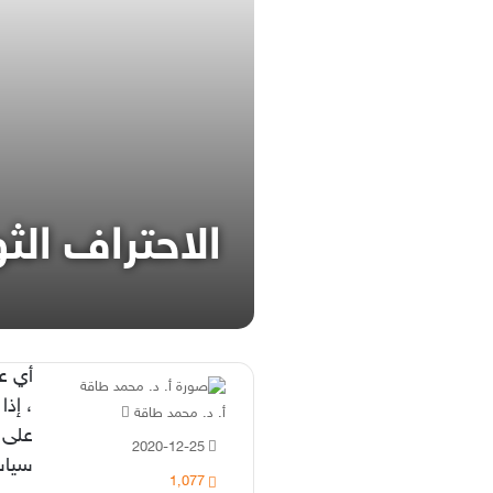
الاحتراف الث
أي عم
، إذا
أرسل
أ. د. محمد طاقة
على 
بريدا
2020-12-25
إلكترونيا
سياس
1٬077