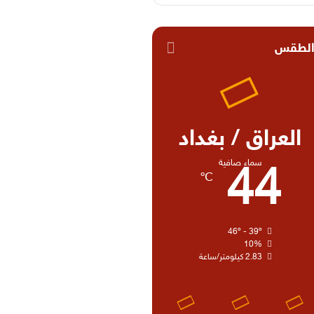
لطقس
العراق / بغداد
سماء صافية
44
℃
46º - 39º
10%
2.83 كيلومتر/ساعة