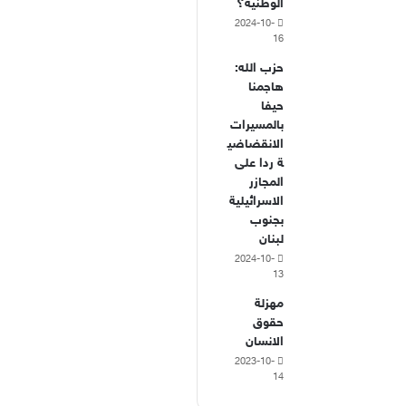
الوطنية؟
2024-10-
16
حزب الله:
هاجمنا
حيفا
بالمسيرات
الانقضاضي
ة ردا على
المجازر
الاسرائيلية
بجنوب
لبنان
2024-10-
13
مهزلة
حقوق
الانسان
2023-10-
14