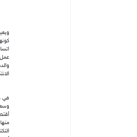
ويعيش
كونها
اتسا
عمل ج
والد
الانت
في حي
وسعى 
أقتصا
منها 
التكت