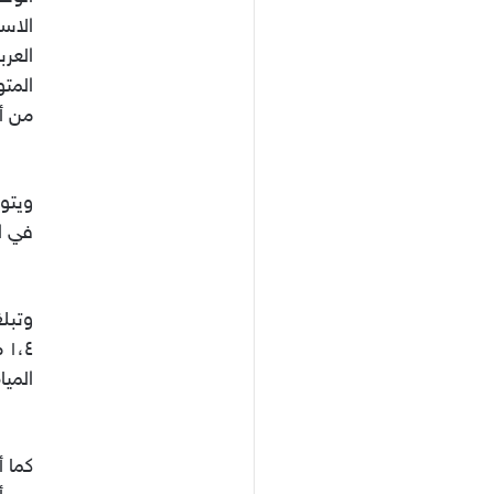
الاست
العرب
المت
من أك
في الجناح ا
،٤
المياه فيه ٤ بألمئة
كما أ