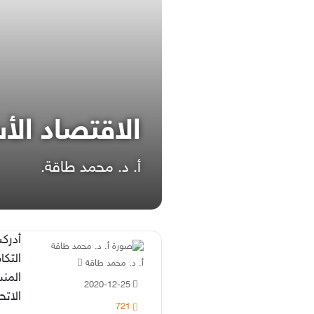
الاقتصاد الأ
أ. د. محمد طاقة.
أدركت
التكا
أرسل
أ. د. محمد طاقة
المنش
بريدا
2020-12-25
إلكترونيا
الاتح
721