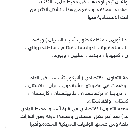
لة أن تبحر لوحدها ، في محيط مليء بالتكتلات
صادية العملاقة. وبدفع من هذا ، تشكل الكثير من
لات الاقتصادية منها:
اد الأوربي ، منظمة جنوب آسيا ( الآسيان ) ويضم
يا ، سنغافورة ، اندونيسيا ، فيتنام ، سلطنة بروناي ،
، كمبوديا ، تايلاند ، الفلبين ، وبورما.
ة التعاون الاقتصادي ( ألايكو ) تأسست في العام
١٩٩٢ وضمت في عضويتها عشرة دول ، ايران ، باكستان ،
 ، آذربايجان، تركمانستان ، طاجيكستان ، كازخستان ،
كستان ، وافغانستان.
وعة التعاون الاقتصادي في قارة آسيا والمحيط الهادي
( أبيك ) تعد اكبر تكتل اقتصادي ويضم١٨ دولة ومن القارات
لفة ومن ضمنها الولايات الامريكية المتحدة.وأخيرا