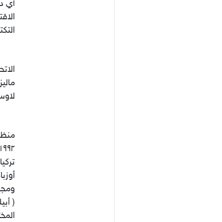
أي دو
الاقت
التكت
الاتح
ماليز
لاوس 
منظم
تركيا
أوزبا
ومجم
المخت