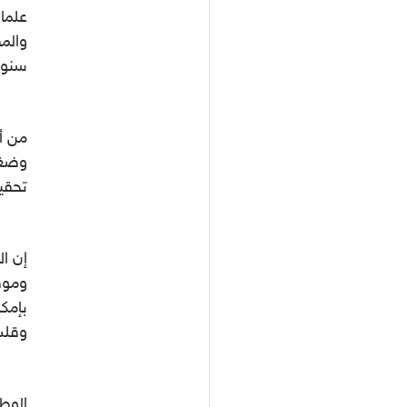
علما 
والمق
سنوا
من أ
وضغو
تحقي
إن ال
وموقع
بإمكا
وقلب 
الوطن