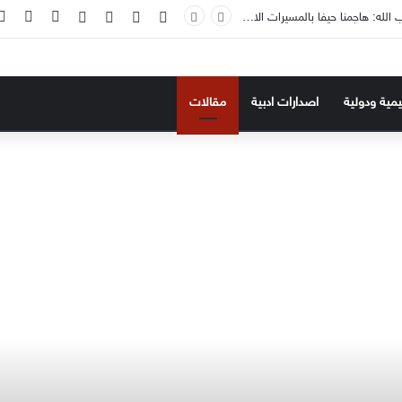
‫X
فيسبوك
‫YouTube
انستقرام
تسجيل ال
إضاف
حزب الله: هاجمنا حيفا بالمسيرات الانقضاضية ردا على المجازر الاسرائيلية بجنوب لبنان
ليمية ودولية
اصدارات ادبية
مقالات