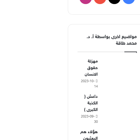
مواضيع اخرى بواسطة أ. د.
محمد طاقة
مهزلة
حقوق
الانسان
2023-10-
14
داعش (
الكذبة
الكبرى )
2023-09-
30
هؤلاء هم
البعثيون