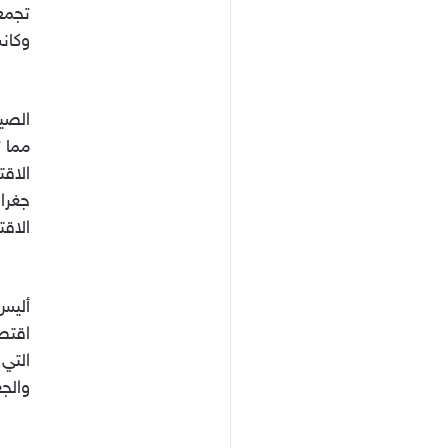
وكان
الصين
مما ت
الاق
جغراف
الاق
أليس 
اقتصا
التي 
والجغ