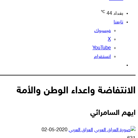
℃
بغداد
44
تابعنا
فيسبوك
‫X
‫YouTube
انستقرام
الوضع
المظلم
الانتفاضة واعداء الوطن والأمة
ايهم السامرائي
أرسل
العراق العربي
2020-05-02