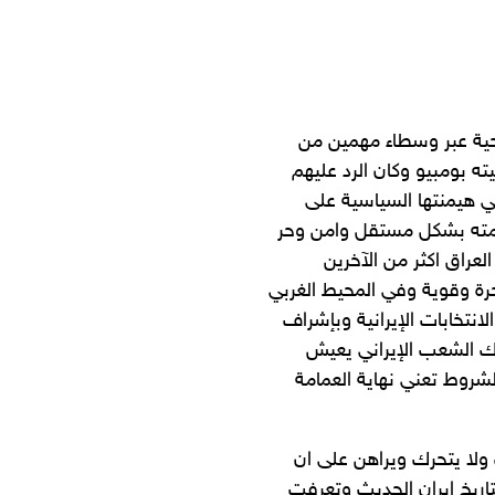
صحية عبر وسطاء مهمين من
ه بومبيو وكان الرد عليهم
ي هيمنتها السياسية على
كومته بشكل مستقل وامن وحر
لعراق اكثر من الآخرين
 حرة وقوية وفي المحيط الغربي
لانتخابات الإيرانية وبإشراف
رك الشعب الإيراني يعيش
شروط تعني نهاية العمامة
لا يتحرك ويراهن على ان
اريخ ايران الحديث وتعرفت