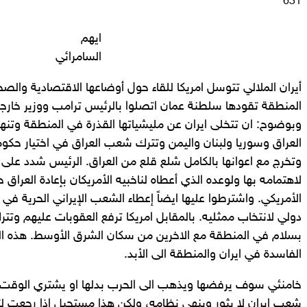
بريدا
631
إلكترونيا
ايهم
السامرائي
أيران الملالي تتوسل امريكا للقاء حول أوضاعها الاقتصادية وال
المنطقة تقودها سلطنة عمان اتصلوا بالرئيس ترامب ووزير خارجيت
وبوضوح: ان تتخلى ايران عن مليشياتها القذرة في المنطقة وتنه
العراق وسوريا ولبنان واليمن وتترك شعب العراق في اختيار ح
وتخرج مع اعوانها بالكامل شلع قلع من العراق. الرئيس شدد على ا
لاهتمامه بها ولوعده الذي أعطاه لناخبيه الأمريكان بإعادة العراق
الأمريكي. واشترطوا عليها ايضاً إعطاء الشعب الإيراني الحرية في ا
دولي لانتخاب ممثليه. بالمقابل امريكا ترفع العقوبات عليهم وتت
بسلام في المنطقة مع الاخرين من سكان الشرق الأوسط. هذه ال
الفاسدة في ايران والمنطقة الى الأبد.
خامنئي سوف يرفضها ويذهب الى الحرب بدلها او يشتري الوقت و
شعب ايران لا يثور وينهي نظامه، ولكن هذا مستحيل إذا رجعت لت