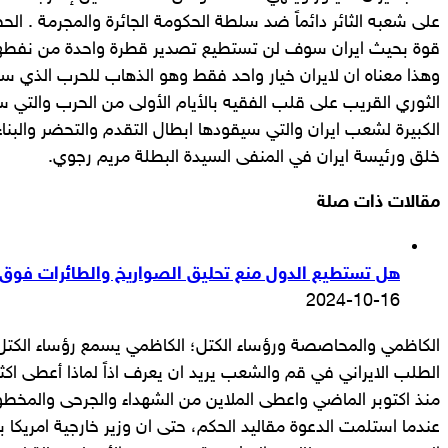
على شعبه الثائر دائماً ضد سلطة الحكومة الجائرة والمجرمة . ال
وهذا معناه ان لايران خيار واحد فقط وهو الذهاب للحرب الذي 
الثوري القريب على قلب الفقيه بالأيام الأولى من الحرب والتي ست
الكبيرة لشعب ايران والتي سيقودها ابطال التقدم والتحضر والبن
خلق ورئيسة ايران في المنفى السيدة البطلة مريم رجوي.
مقالات ذات صلة
هل تستطيع الدول منع تحليق الصواريخ والطائرات فوق أ
2024-10-16
الكاظمي والمحاصصة ورؤساء الكتل؛ الكاظمي يسمع رؤساء الكت
عندما استلمت الدعوة مقاليد الحكم، حتى ان وزير خارجية امريكا ب