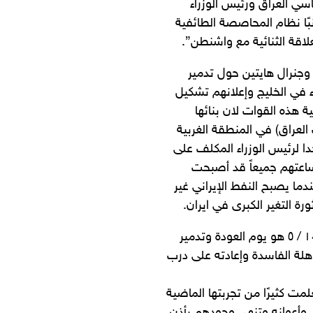
سي العراق ورئيس الوزراء
بًا نظام المحاصصة الطائفية
لاقة الثنائية مع واشنطن”.
جنرال هايتين حول تدمير
ء في الخليج وإعلانهم تشكيل
ة هذه القوات لان بنائها
عراق) في المنطقة الغربية
ا لرئيس الوزراء المكلف على
ساعتهم جميعاً قد أصبحت
غداً ٢ / ٥ السبت او حوله)،عندما يصبح النفط الإيراني غير
ة التغير الكبرى في ايران.
الانتفاضة عائدة وبقوة والتنسيقات جميعها اتفقت على ان يوم ١٠ / ٥ هو يوم العودة وتدمير
هلة الفاسدة وإعادته على درب
ت كثيرًا من تجربتها الماضية