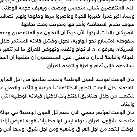
مع هؤلاء الأوباش وخرجت بخطط جديدة ستفاجئ المحتل الإيراني
الله. المنتفضين شباب متحمس ومضحي ويعرف حجمه الوطني وا
ونساء اكبر عمراً اختبروا الحياة وعاصروا مرها وحلوها ولهم اتص
سوف تخدم الانتفاضة وأهدافها وتقريب وقت نجاحها.
الأمريكان بالذات ادركوا الآن جيدًا ان التعاون مع المنتفضين ود
سقوطه المتسارع نحو الهاوية، لجهل وفشل قادته المستمر خلال ال ١٧ سنةً الما
الأمريكان يعرفون ان لا نجاح وتقدم ونهوض للعراق ما لم تتغير 
الدولة والتابعة لايران خامنئي. على المنتفضون ان يعلموا ان الش
يساندهم فإلى أمام والعزة والتقدم للعراق.
حان الوقت لتوحيد القوى الوطنية وتحديد قيادتها من اجل العرا
القادمة، حان الوقت لتجاوز الاختلافات الفرعية والتأكيد والعمل ع
للشعب من خلال صناديق الانتخابات لاختيار قيادته الوطنية التي 
والبناء.
حان الوقت لمؤتمر شعبي الان يضم كل القوى الوطنية في دولة ق
متدخلة بشؤون العراق، دولة ليس لها مخابرات قوية تفرض ارادتها
الوقت لنتحد من اجل العراق وشعبه ومن اجل شرق أوسط أمن ومست