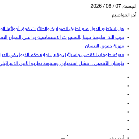
الجمعة, 07 / 08 / 2026
آخر المواضيع
هل تستطيع الدول منع تحليق الصواريخ والطائرات فوق أجوائها الو
حزب الله: هاجمنا حيفا بالمسيرات الانقضاضية ردا على المجازر الاسر
مهزلة حقوق الانسان
معركة طوفان الاقصى واسرائيل وقرب نهاية حكم الذيول في العرا
طوفان الأقصى .. فشل استخباري وسقوط نظرية الأمن الاسرائيلي
فيسبوك
‫X
‫YouTube
انستقرام
تسجيل
إضافة
الدخول
عمود
الوضع
جانبي
المظلم