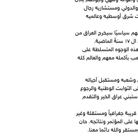
 وأعوانه وتنهي وجودهم بأذن
لدولي ومستشاريه رجال
الات شرق أوسطيه وعالميه
عمهم سياسيًا سيخرج العراق من
ضية.
هذه الوجوه المتسلطة على
عب بأكمله معهم والعالم كله
ق وشعبه ومستقبل أجياله
لى الثوابت الوطنية والرجوع
ستبني عراق الخير والتقدم
ريبة جغرافياً ومستقلة وغير
 على المؤتمر ونتائجه. حان
قر والله دائما معنا.