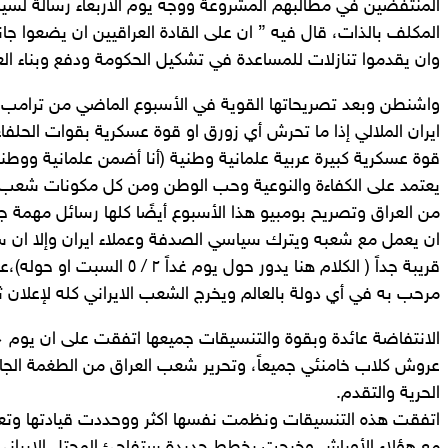
المنتفضين في مطالبهم المشروعة ووجه يوم الأربعاء رسالة لسيا
المكلف بالذات، قال فيه ” ان على القادة العراقيين ان يضعوا جان
وان يقدموا تنازلات للمساعدة في تشكيل الحكومة ودفع وبناء الع
واشنطن وبعد تصريحاتها القوية في الأسبوع الماضي من ترامب و
ايران الملالي إذا ما تحرش أي زورق او قوة عسكرية بقوات الحلفا
قوة عسكرية كبيرة عربية علمانية وطنية (أنا أضمن علمانية ووطني
يعتمد على الكفاءة والنوعية وحب الوطن ومن كل مكونات شعب ال
من العراق وتصريح بومبيو هذا الأسبوع أيضًا كلها رسائل مهمة جد
ان يعمل مع شعبه ويترك سياسي الصدفة وعملاء ايران وإلا ان 
قريبة جداً ( الكلام هنا يدور حول يوم 
مرحب به في أي دولة بالعالم ويخرج الشعب الايراني كله لإعلان ثور
عروش كلاب خامنئي جميعاً، وتحرير شعب العراق من الطغمة الجا
الحرية والتقدم.
اتفقت هذه التنسيقات ونظمت نفسها اكثر ووحددت قيادتها وتعلم