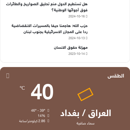
هل تستطيع الدول منع تحليق الصواريخ والطائرات
فوق أجوائها الوطنية؟
2024-10-16
حزب الله: هاجمنا حيفا بالمسيرات الانقضاضية
ردا على المجازر الاسرائيلية بجنوب لبنان
2024-10-13
مهزلة حقوق الانسان
2023-10-14
الطقس
40
℃
العراق / بغداد
46º - 39º
14%
2.86 كيلومتر/ساعة
سماء صافية