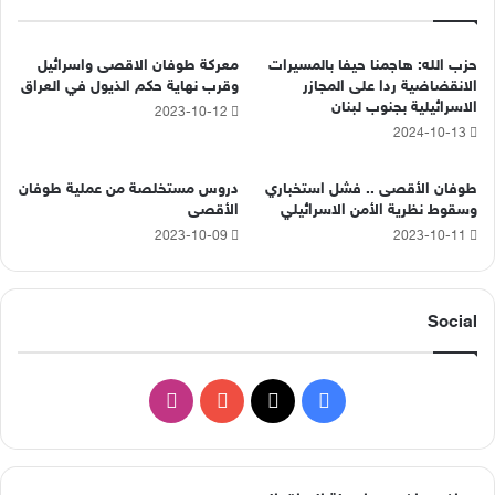
حزب الله: هاجمنا حيفا بالمسيرات
معركة طوفان الاقصى واسرائيل
الانقضاضية ردا على المجازر
وقرب نهاية حكم الذيول في العراق
الاسرائيلية بجنوب لبنان
2023-10-12
2024-10-13
طوفان الأقصى .. فشل استخباري
دروس مستخلصة من عملية طوفان
وسقوط نظرية الأمن الاسرائيلي
الأقصى
2023-10-09
2023-10-11
Social
‫X
فيسبوك
‫YouTube
انستقرام