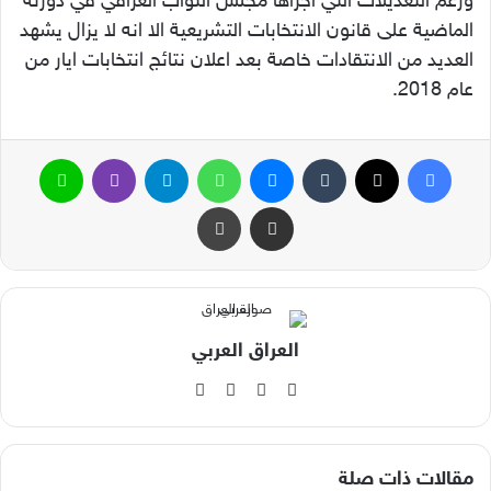
ورغم التعديلات التي اجراها مجلس النواب العراقي في دورته
الماضية على قانون الانتخابات التشريعية الا انه لا يزال يشهد
العديد من الانتقادات خاصة بعد اعلان نتائج انتخابات ايار من
عام 2018.
فيسبوك
‫X
ماسنجر
واتساب
تيلقرام
ڤايبر
لاين
مشاركة عبر البريد
طباعة
العراق العربي
‫X
فيسبوك
‫YouTube
انستقرام
مقالات ذات صلة