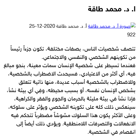
ا. د. محمد طاقة
أرسل
أ. د. محمد طاقة
2020-12-25
بريدا
922
إلكترونيا
تتصف شخصيات الناس، بصفات مختلفة، تكون جزءاً رئيساً
من تكوينهم الشخصي والنفسي والاجتماعي.
فعندما تسيطر على شخصية الإنسان سمات معينة، بنحو مبالغ
فيه، أي أكثر من الاعتيادي، فسيحدث الاضطراب بالشخصية،
وللاضطراب بالشخصية أسباب عديدة، منها ذاتية تتعلق
بشخص الإنسان نفسه، أو بسبب محيطه، وفِي أي بيئة نشأ،
فإذا نشأ في بيئة مليئة بالحرمان والجوع والفقر والكراهية،
سينعكس ذلك كله على تكوينه الشخصي ويؤثر على سلوكه،
وعلى الأكثر يكون هذا السلوك مشوشاً مضطرباً تتحكم فيه
الانفعالات والتصرفات اللامنطقية. ويؤدي ذلك أيضاً إلى
انفصام في الشخصية.