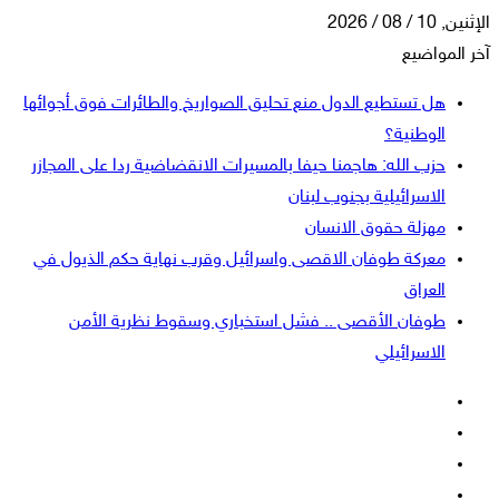
الإثنين, 10 / 08 / 2026
آخر المواضيع
هل تستطيع الدول منع تحليق الصواريخ والطائرات فوق أجوائها
الوطنية؟
حزب الله: هاجمنا حيفا بالمسيرات الانقضاضية ردا على المجازر
الاسرائيلية بجنوب لبنان
مهزلة حقوق الانسان
معركة طوفان الاقصى واسرائيل وقرب نهاية حكم الذيول في
العراق
طوفان الأقصى .. فشل استخباري وسقوط نظرية الأمن
الاسرائيلي
فيسبوك
‫X
‫YouTube
انستقرام