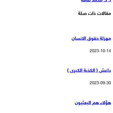
أ. د. محمد طاقة
البريد
مقالات ذات صلة
مهزلة حقوق الانسان
2023-10-14
داعش ( الكذبة الكبرى )
2023-09-30
هؤلاء هم البعثيون