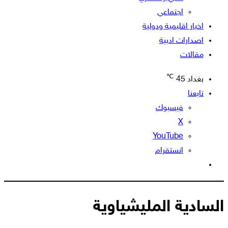
اجتماعي
اخبار اقليمية ودولية
اصدارات ادبية
مقالات
℃
بغداد
45
تابعنا
فيسبوك
‫X
‫YouTube
انستقرام
الوضع
المظلم
السادية المليشياوية