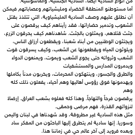
من أنواع السادية أيضاً، السادية الجنسية، والماسوشيه.
أما مستوطنو المنطقة الخضراء ومليشياتهم وعصاباتهم فيمكن
أن نطلق عليهم وصف السادية المليشياوية، التي تتلذذ بقتل
الشعوب وتدمير حضاراتها، فقد رأيناهم كيف يرقصون على
جثث قتلاهم، ويمثلون بالجثث. شاهدناهم كيف يحرقون الزرع،
ويجتثون الوطنيين من أبناء شعبنا، ويقطعون أرزاق الناس،
ويلوثون المياه ويقطعونها عن الشعب، وكيف يسرقون قوت
الشعب وثرواته حتى يجوع الشعب ويموت، ويمنعون الدواء
ويدمرون المدارس والمستشفيات
والطرق والجسور، وينتهكون المحرمات، ويخربون مدناً بكاملها
ويهدمونها فوق رؤوس أهاليها وهم أحياء، يفعلون ذلك كله
وهم
يرقصون فرحاً والتهاجاً. وهذا كله فعلوه بشعب العراق. إرضاءً
لنزواتهم القذرة، فهم مرضى وحمقى.
مثل هذه السادية غير مطروقة، وقد شهدناها في لبنان واليمن
وسوريا. إنها سادية لم يتطرق إليها الباحثون من المفكر ساد
وبعده فرويد إلى آخر عالم حي في زماننا هذا.