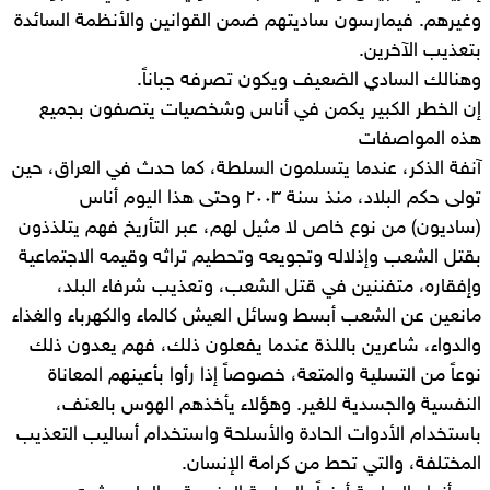
وغيرهم. فيمارسون ساديتهم ضمن القوانين والأنظمة السائدة
بتعذيب الآخرين.
وهنالك السادي الضعيف ويكون تصرفه جباناً.
إن الخطر الكبير يكمن في أناس وشخصيات يتصفون بجميع
هذه المواصفات
آنفة الذكر، عندما يتسلمون السلطة، كما حدث في العراق، حين
تولى حكم البلاد، منذ سنة ٢٠٠٣ وحتى هذا اليوم أناس
(ساديون) من نوع خاص لا مثيل لهم، عبر التأريخ فهم يتلذذون
بقتل الشعب وإذلاله وتجويعه وتحطيم تراثه وقيمه الاجتماعية
وإفقاره، متفننين في قتل الشعب، وتعذيب شرفاء البلد،
مانعين عن الشعب أبسط وسائل العيش كالماء والكهرباء والغذاء
والدواء، شاعرين باللذة عندما يفعلون ذلك، فهم يعدون ذلك
نوعاً من التسلية والمتعة، خصوصاً إذا رأوا بأعينهم المعاناة
النفسية والجسدية للغير. وهؤلاء يأخذهم الهوس بالعنف،
باستخدام الأدوات الحادة والأسلحة واستخدام أساليب التعذيب
المختلفة، والتي تحط من كرامة الإنسان.