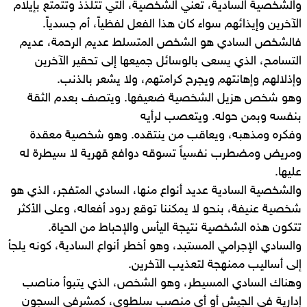
والشخصية السادية، تعني الشخصية، التي تتلذذ وتتمتع بإيلام
الآخرين وإيذائهم سواء كان هذا الفعل لفظياً، أم جسدياً.
فالشخص السادي هو الشخص المتسلط عديم الرحمة، عديم
التسامح، الذي يسعى بالوسائل جميعها إلى تحقير الآخرين
وإذلالهم وإهانتهم ويجرح كرامتهم، ولا يشعر بالذنب.
وهو شخص هزيل الشخصية ضعيفها. ويتصف بعدم الثقة
بنفسه وبمن حوله. ويتعصب لرأيه
وفكره ومذهبه، ويعاقب من ينتقده. وهو شخصية معقدة
ومريض ومضطرب نفسياً تسوقه دوافع قهرية لا سيطرة له
عليها.
والشخصية السادية عديد أنواع منها، السادي المتفجر، الذي هو
شخصية عنيفة، بنحو لا يمكننا توقع ردود أفعاله، وعلى الأكثر
تتكون هذه الشخصية نتيجة اليأس والإحباط من الحياة.
والسادي الإجرامي المستبد، وهو أخطر أنواع السادية، كونه يلجأ
إلى أساليب ممنهجة لتعذيب الآخرين.
وهناك السادي المسيطر، وهو الشخص، الذي يتبوأ مناصب
إدارية في الجيش أو أي منصب سلطوي، كمشرفي السجون