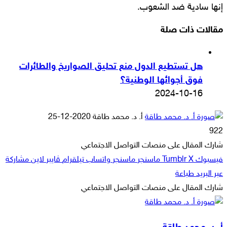
إنها سادية ضد الشعوب.
مقالات ذات صلة
هل تستطيع الدول منع تحليق الصواريخ والطائرات
فوق أجوائها الوطنية؟
2024-10-16
أرسل
أ. د. محمد طاقة
2020-12-25
بريدا
922
إلكترونيا
شارك المقال على منصات التواصل الاجتماعي
فيسبوك
‫X
ماسنجر
ماسنجر
واتساب
تيلقرام
ڤايبر
لاين
مشاركة
عبر البريد
طباعة
شارك المقال على منصات التواصل الاجتماعي
‫X
لاين
ڤايبر
طباعة
تيلقرام
ماسنجر
ماسنجر
مشاركة
واتساب
فيسبوك
عبر