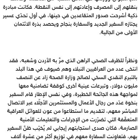
بنقلهم إلى المصرف وإعادتهم إلى نفس النقطة. فكانت مبادرة
ذكية أشرحت صدور المتقاعدين في حينها، في أول تحدّي عسير
يجتازه السفير الجديد والسفارة بنجاح ويحصد بذرة الائتمان
الأولى من الجالية.
ونظراً للظرف الصحي الراهن الذي مرَّ به الأردن وشعبه، فقد
انتخى عدد من العراقيين النبلاء وهم ضيوف في هذا البلد
بالتبرع النقدي السخي لصالح وزارة الصحة زاد عن النصف
مليون دولار، وتبرعات عينية أخرى كوقفة تضامنية معها
لمواجهة هذه الجائحة الخطيرة، وفي نفس الإطار قام السفير
بنخوة عدّد من رجال الأعمال والمستثمرين الأجلّاء عبر الاتصال
المباشر معهم، لتقديم ما استطاعوا من عون للعوائل العراقية
المتعفّفة التي تضرّرت من الإجراءات والتعليمات الأمنية
الصارمة، فكان صدى استجابتهم إيجابي لم يُخيّب ظنَّ السفير
بهم، فتعاونت السفارة معهم في توزيع أكثر من عشرة ألاف