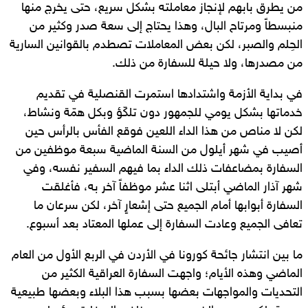
من يطرق بابهم لإنجاز معاملته بشكل سريع، حتى يخرج منها
منبسطاً ومرتاح البال، وهذا يحتاج إلى سعة صدر وكثير من
الحِلم والصبر، لكن بعض المعاملات تصطدم بالقوانين السارية
من مصدرها، ولا حيلة للسفارة من ذلك.
في بداية الأزمة واشتدادها استمرت القنصلية في تقديم
خدماتها بشكل يومي للجمهور دون تلكّؤ وبكل همّة ونشاط،
لكن لا مناص من هذا الداء اللعين فوقع الفأس بالرأس حين
أصيب في شهر أيلول من السنة الماضية سبعة موظفين من
السفارة بمضاعفات ذلك الداء بما فيهم السفير نفسه، وفي
شهر آذار الماضي أبتلى اثنا عشر موظفاً آخر به، فأغلقت
السفارة أبوابها أمام الجميع حتى إشعارٍ آخر، لكن سرعان ما
تعافى الجميع وعادت السفارة إلى عملها المعتاد بعد أسبوع.
ما بين انتشار جائحة كورونا في الأردن في الربع الأول من العام
الماضي وهذه الأيام؛ واجهت السفارة العراقية الكثير من
التحديات والمواجهات بعضها بسبب هذا البلاء وبعضها طبيعية