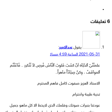
موقع
الويب
‫6 تعليقات
يقول
عبدالامير
:
2021-05-31 الساعة 4:59 مساءً
علمتُنٌيّ ٱلحًيّٱة أنٌ كسًبّ قَلوِبّ ٱلنٌٱسً فُرصِ لٱ تُتُكرر .. فُٱغّتُنٌم
ٱلموِٱقَفُ ، وِكنٌ صِيّٱدُٱً مٱهرٱً..
الاستاذ العزيز صفوت كامل فاهم المحترم
تحية طيبة واحترام
عودتنا بنبرات صوتك وقلمك الذي لايخط الا كل ماهو جميل