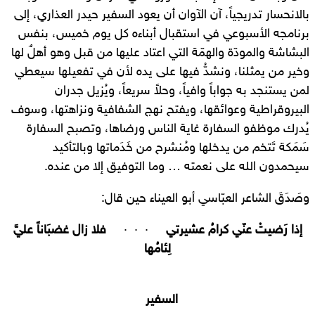
بالانحسار تدريجياً، آن الآوان أن يعود السفير حيدر العذاري، إلى
برنامجه الأسبوعي في استقبال أبناءه كل يوم خميس، بنفس
البشاشة والمودّة والهمّة التي اعتاد عليها من قبل وهو أهلٌ لها
وخير من يمثلنا، ونشدُّ فيها على يده لأن في تفعيلها سيعطي
لمن يستنجد به جواباً وافياً، وحلاً سريعاً، ويُزيل جدران
البيروقراطية وعوائقها، ويفتح نهج الشفافية ونزاهتها، وسوف
يُدرك موظفو السفارة غاية الناس ورضاها، وتصبح السفارة
سَمَكة تَتخم من يدخلها ومُنشرح من خَدَماتها وبالتأكيد
سيحمدون الله على نعمته … وما التوفيق إلا من عنده.
وصَدَقَ الشاعر العبّاسي أبو العيناء حين قال:
إذا رَضيتْ عنّي كرامُ عشيرتي
· · ·
فلا زال غضبَاناً عليَّ
لِئامُها
السفير