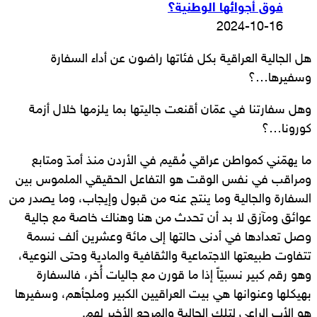
فوق أجوائها الوطنية؟
2024-10-16
هل الجالية العراقية بكل فئاتها راضون عن أداء السفارة
وسفيرها…؟
وهل سفارتنا في عمّان أقنعت جاليتها بما يلزمها خلال أزمة
كورونا…؟
ما يهمّني كمواطن عراقي مُقيم في الأردن منذ أمدّ ومتابع
ومراقب في نفس الوقت هو التفاعل الحقيقي الملموس بين
السفارة والجالية وما ينتج عنه من قبول وإيجاب، وما يصدر من
عوائق ومآزق لا بد أن تحدث من هنا وهناك خاصة مع جالية
وصل تعدادها في أدنى حالتها إلى مائة وعشرين ألف نسمة
تتفاوت طبيعتها الاجتماعية والثقافية والمادية وحتى النوعية،
وهو رقم كبير نسبيّاً إذا ما قورن مع جاليات أُخر، فالسفارة
بهيكلها وعنوانها هي بيت العراقيين الكبير وملجأهم، وسفيرها
هو الأب الراعي لتلك الجالية والمرجع الأخير لهم.