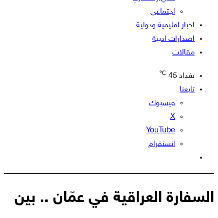
اجتماعي
اخبار اقليمية ودولية
اصدارات ادبية
مقالات
℃
بغداد
45
تابعنا
فيسبوك
‫X
‫YouTube
انستقرام
الوضع
المظلم
السفارة العراقية في عمّان .. بين