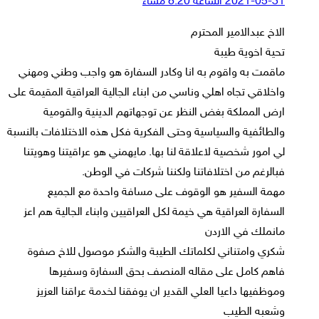
2021-05-31 الساعة 8:20 مساءً
الاخ عبدالامير المحترم
تحية اخوية طيبة
ماقمت به واقوم به انا وكادر السفارة هو واجب وطني ومهني
واخلاقي تجاه اهلي وناسي من ابناء الجالية العراقية المقيمة على
ارض المملكة بغض النظر عن توجهاتهم الدينية والقومية
والطائفية والسياسية وحتى الفكرية فكل هذه الاختلافات بالنسبة
لي امور شخصية لاعلاقة لنا بها. مايهمني هو عراقيتنا وهويتنا
فبالرغم من اختلافاتنا ولكننا شركات في الوطن.
مهمة السفير هو الوقوف على مسافة واحدة مع الجميع
السفارة العراقية هي خيمة لكل العراقيين وابناء الجالية هم اعز
مانملك في الاردن
شكري وامتناني لكلماتك الطيبة والشكر موصول للاخ صفوة
فاهم كامل على مقاله المنصف بحق السفارة وسفيرها
وموظفيها داعيا العلي القدير ان يوفقنا لخدمة عراقنا العزيز
وشعبه الطيب