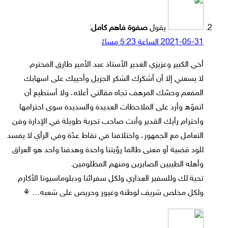
يقول
صفوة فاهم كامل
:
2021-05-31 الساعة 5:23 مساءً
أخي الكبير وعزيزي الغدير الأستاذ عبد الأمير طارق المحترم.
لا يسعني إلا أن أشكرك الشكر الجزيل وأحييك على اسهابك
المفعم وحسّك المرهف تجاه مقالتي أعلاه، ولا أستطيع أن
اتفوّه وأرد على الملاحظات العديدة والسديدة سوى احترامها
واحترام رأيك القدير وأنت صاحب تجربة طويلة في الإدارة وفن
التعامل مع الجمهور، واختلافنا في نقاط عدّة وفي الرأي لا يفسد
للود قضية أو معنى طالما رؤيتنا واحدة وهدفنا واحد هو العراق
وأهله الطيبين الصابرين ومنهم المظلومين.
تحية لك وللسفير العذاري ولكل سفرائنا ودبلوماسيونا الأكارم
ولكل مخلص شريف لوطنه وغيور وحريص على شعبه… ⚘