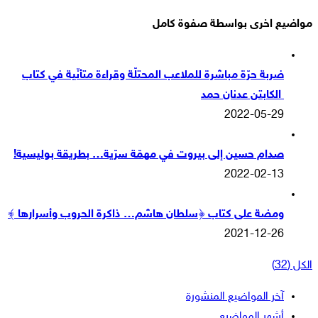
مواضيع اخرى بواسطة صفوة كامل
ضربة حرّة مباشرة للملاعب المحتلّة وقراءة متأنّية في كتاب
الكابتن عدنان حمد
2022-05-29
صدام حسين إلى بيروت في مهمّة سرّية… بطريقة بوليسية!
2022-02-13
ومضة على كتاب ﴿سلطان هاشم… ذاكرة الحروب وأسرارها ﴾
2021-12-26
الكل (32)
آخر المواضيع المنشورة
أشهر المواضيع