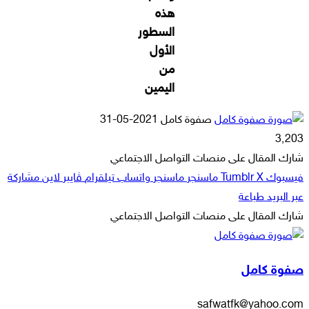
هذه
السطور
الأول
من
اليمين
أرسل
صفوة كامل
2021-05-31
بريدا
3٬203
إلكترونيا
شارك المقال على منصات التواصل الاجتماعي
فيسبوك
‫X
ماسنجر
ماسنجر
واتساب
تيلقرام
ڤايبر
لاين
مشاركة
عبر البريد
طباعة
شارك المقال على منصات التواصل الاجتماعي
‫X
لاين
ڤايبر
طباعة
تيلقرام
ماسنجر
ماسنجر
مشاركة
واتساب
فيسبوك
عبر
صفوة كامل
البريد
safwatfk@yahoo.com