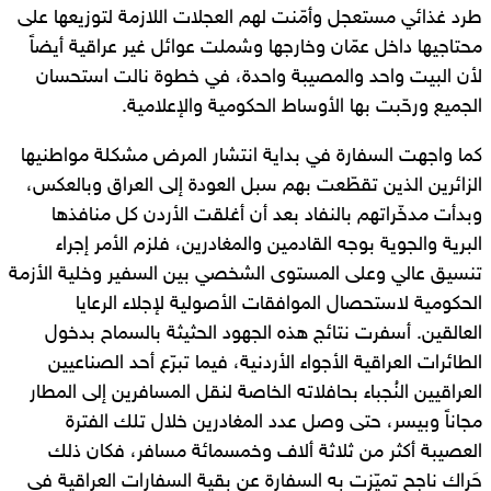
طرد غذائي مستعجل وأمّنت لهم العجلات اللازمة لتوزيعها على
محتاجيها داخل عمّان وخارجها وشملت عوائل غير عراقية أيضاً
لأن البيت واحد والمصيبة واحدة، في خطوة نالت استحسان
الجميع ورحّبت بها الأوساط الحكومية والإعلامية.
كما واجهت السفارة في بداية انتشار المرض مشكلة مواطنيها
الزائرين الذين تقطّعت بهم سبل العودة إلى العراق وبالعكس،
وبدأت مدخّراتهم بالنفاد بعد أن أغلقت الأردن كل منافذها
البرية والجوية بوجه القادمين والمغادرين، فلزم الأمر إجراء
تنسيق عالي وعلى المستوى الشخصي بين السفير وخلية الأزمة
الحكومية لاستحصال الموافقات الأصولية لإجلاء الرعايا
العالقين. أسفرت نتائج هذه الجهود الحثيثة بالسماح بدخول
الطائرات العراقية الأجواء الأردنية، فيما تبرّع أحد الصناعيين
العراقيين النُجباء بحافلاته الخاصة لنقل المسافرين إلى المطار
مجاناً وبيسر، حتى وصل عدد المغادرين خلال تلك الفترة
العصيبة أكثر من ثلاثة ألاف وخمسمائة مسافر، فكان ذلك
حَراك ناجح تميّزت به السفارة عن بقية السفارات العراقية في