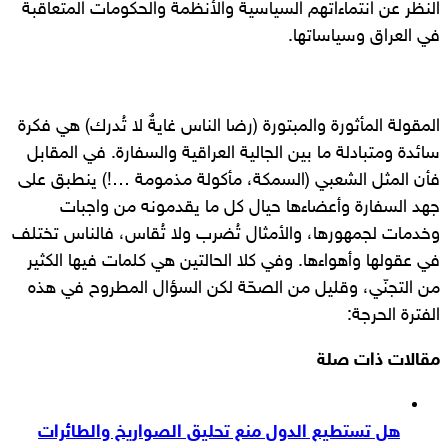
النظر عن انتماءاتهم السياسية والأنظمة والحكومات المتعاقبة
في العراق وسياساتها.
المقولة المأثورة والمبتورة (رضا الناس غايةٌ لا تُدرك) هي فكرة
سائدة ومتبادلة ما بين الجالية العراقية والسفارة. في المقابل
فأن المثل الشعبي (السمكة، مأكولة مذمومة …!) ينطبق على
جهد السفارة وأعضاءها حيال كل ما يقدمونه من واجبات
وخدمات لجمهورها، والأمثال تُضرب ولا تُقاس، فالناس تختلف
في عقولها وأهواءها. وفي كلا الحالتين هي كلمات فيها الكثير
من التجنّي، وقليل من الصحّة لكن السؤال المطروح في هذه
الفترة الحرجة:
مقالات ذات صلة
هل تستطيع الدول منع تحليق الصواريخ والطائرات