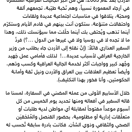
الأردن بعد عام 2003، هي من أكبر الجاليات العراقية المنتشرة
في أرجاء المعمورة نسبياً، وهم نّخبة طيّبة، تجمعهم ألفة
ومحبّة، يتلاقوا في مناسبات اجتماعية عديدة ولقاءات
واحتفالات متنوّعة، ستكون أنت بينهم في قادم الأيام وستكرّم
أينما تذهب ويُحتفى بك أينما حلّلت مما سيؤنسك ذلك، وهذا
ما لا تجده لا في روسيا ولا في غيرها من الدول …؟) فردَّ
السفير العذاري قائلاً: (إنَّ نقلهِ إلى الأردن جاء بطلب من وزير
الخارجية العراقي لأسباب عديدة…! لذلك فأمامي عمل جَهيد
وجُهد كبير وواجبات أكثر لخدمة الجالية العراقية وكسب ودّهم،
وأيضاً تعظيم العلاقات بين العراق والأردن ونيل ثقة وأمانة
الحكومتين، وأنا فخور بهذا التكليف).
خلال الأسابيع الأولى من عمله المضني في السفارة، لمسنا ما
قاله السفير في أفعاله ومنها تحديد يوم الخميس من كل
أسبوع موعداً مفتوحاً لمقابلة أي مواطن لديه طلبات أو
متعلّقات إدارية أو مظلومية، بحضور القنصل والمُلحَقيَن
الصحي والثقافي وذوي الشأن. فكانت بادرة سابقة تُحسب له