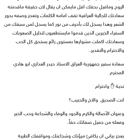
الروح وماقيل بحقك اقل مايمكن ان يقال لان حقيقة ماقدمته
سعادتك للجالية العراقية تقف امامه الكلمات وتعحز وصفه بحور
الشعر وهذا يسجل لك بأحرف من نور كما يسجل لمن سبقك من
السفراء الخيرين الذين قدموا مايستطعيون لتذليل الصعوبات
وسعادتك اكملت مشوارها بمستوى رائع يستحق كل الحب
والاحترام والتقدير..
سعادة سفير جمهورية العراق الاستاذ حيدر العذاري ابو هادي
المحترم
تحية ✋ واحترام
انت الصديق والاخ والحبيب؟
وعنوان الأصالة والكرم والجود والوفاء والشجاعة وحب الخير
وفعله من جميل صفاتك حقاً..
يعجز بياني ان يكافئ مرؤتك وشجاعتك ومواقفك الطيبة