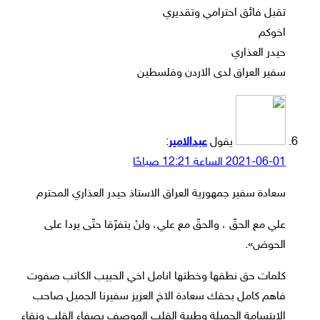
تقبل فائق احترامي وتقديري
اخوكم
حيدر العذاري
سفير العراق لدى الاردن وفلسطين
يقول
عبدالامير
:
2021-06-01 الساعة 12:21 صباحًا
سعادة سفير جمهورية العراق الاستاذ حيدر العذاري المحترم
علي مع الحقّ ، والحقّ مع علي، ولنْ يتفرّقا حتّى يردا على
الحوض».
كلمات حق نطقها وخطتها انامل اخي الحبيب الكاتب صفوت
فاهم كامل بحقك سعادة الاخ العزيز سفيرنا الجميل صاحب
الابتسامة الجميلة وطيبة القلب الموصف بصفاء القلب ونقاء