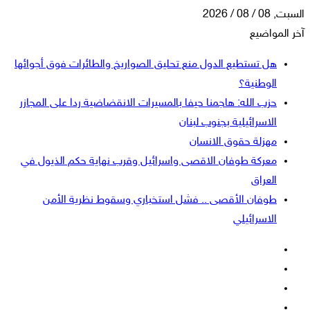
السبت, 08 / 08 / 2026
آخر المواضيع
هل تستطيع الدول منع تحليق الصواريخ والطائرات فوق أجوائها
الوطنية؟
حزب الله: هاجمنا حيفا بالمسيرات الانقضاضية ردا على المجازر
الاسرائيلية بجنوب لبنان
مهزلة حقوق الانسان
معركة طوفان الاقصى واسرائيل وقرب نهاية حكم الذيول في
العراق
طوفان الأقصى .. فشل استخباري وسقوط نظرية الأمن
الاسرائيلي
فيسبوك
‫X
‫YouTube
انستقرام