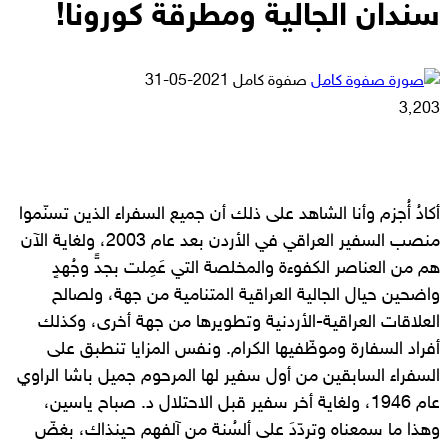
سندان الجالية ومطرقة كورونا!
أرسل
صفوة كامل
2021-05-31
بريدا
3٬203
إلكترونيا
أكادُ أُجزم وأنا الشاهد على ذلك أن جميع السفراء الذين تسنّموا
منصب السفير العراقي في الأردن بعد عام 2003، ولغاية الآن
هم من العناصر الكفوءة والمخلصة التي عَمِلت بجدٍّ وجُهدٍ
واضحين حيال الجالية العراقية المتنامية من جهة، ولصالح
العلاقات العراقية-الأردنية وتطويرها من جهة أخرى، وكذلك
أفراد السفارة وموظّفيها الكرام. ونفس المزايا تنطبق على
السفراء السابقين من أول سفير لها المرحوم جميل باشا الراوي
عام 1946، ولغاية أخر سفير قبل الاحتلال د. صباح ياسين،
وهذا ما سمعناه وتردّدَ على ألسُنة من آلفهم حينذاك، بغضّ