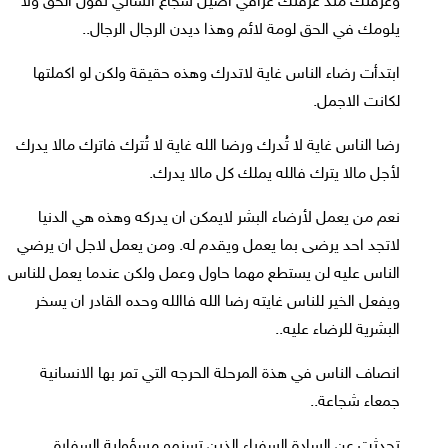
وعرفتك منذ عرفتك عراقي اصيل شجاع انساني تقول الحق ولا
يلومك في الحق لومة لائم وهذا ديدن الرجال الرجال..
ابتدأت رضاء الناس غاية لاتدرك وهذه حقيقة ولكن لو اكملتها
لكانت الاجمل.
رضا الناس غاية لا تُدرك ورضا الله غاية لا تُترك فاترك مالا يدرك
لأجل مالا يترك فالله يملك كل مالا يدرك.
نعم من يعمل لأرضاء البشر لايمكن ان يدركه وهذه هي الدنيا
لاتجد احد يرضى بما يعمل ويقدم له. ومن يعمل لاجل ان يرضي
الناس عليه لن يستطع مهما حاول وعمل ولكن عندما يعمل للناس
ويفعل الخير للناس غايته رضا الله فاالله وحده القادر ان يسخر
البشرية للرضاء عليه..
انصاف الناس في هذة المرحلة الحرجه التي تمر بها الانسانية
جمعاء شجاعة..
تحدثت عن السادة السفراء الذين تسنمو مسؤولية السفارة