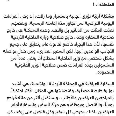
المنطقة…!
مشكلة أزليّة تؤرق الجالية باستمرار وما زالت، إلا وهي الغرامات
اليومية التراكمية لمن تجاوز مدّة إقامته الرسمية، وبعضهم
تعدّت المئات من الدنانير بل وآلاف. وهذه المشكلة هي خارج
صلاحية السفارة وحتى خارج صلاحية وزارة الداخلية الأردنية
نفسها، لأن هذا الإجراء خاضع لقانون عام ينطبق على جميع
الأجانب الوافدين إليها. لكن السفير العذاري، ومن خلال تواصله
بشكل شخصي مع وزير الداخلية استطاع أن يعفي عدداً من
المشمولين بهذه الغرامات ضمن صلاحية الوزير القانونية
المحدودة.
السفارة العراقية في المملكة الأردنية الهاشمية، هي أشبه
بوزارة خارجية مصغّرة، وقنصليتها هي المكان الأكثر احتكاكاً
بالمراجعين العراقيين والأجانب، ويستقبل أكثر من مائة مُراجع
يومياً، والقنصل وموظفيه هم مرآة للسفير وللسفارة أمام
العراقيين، لذلك يحرص كل سفير وكل قنصل على إرضاء كل