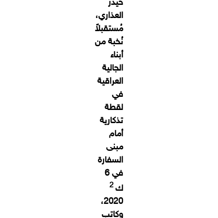
حيدر
العذاري،
مُستقبلاً
نُخبة من
أبناء
الجالية
العراقية
في
لقطة
تذكارية
أمام
مبنى
السفارة
في 6
2
ك
2020،
وكاتب