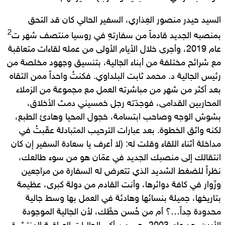
السيد حيدر منصور العِذاري، السفير الحالي كان قد التحق
2
بمنصبه الجديد قادماً من سفارتهِ في روسيا منتصف شهر ت
عام 2019، وأجرى خلال الأيام الأولى من عمله لقاءات متعاقبة
مع شرائح مختلفة من أبناء الجالية، بتنسيق وجهود مخلصة من
رئيس الجالية د. محمد ثابت البلداوي. فكنتُ واحداً ممن التقاه
بعد أكثر من شهر من مباشرته العمل مع مجموعة من الزملاء
المحاربين القدامى، فوجدّته رجل خمسيني دمث الأخلاق،
بشوش الوجه وصاحب ابتسامة، خجول المحيا وهادئ الطبع،
لكنه واثق الخطوة. بعد عبارات الترحيب المتبادلة عقّبتُ في
مداخلة أثناء اللقاء وقلت له: (لا أعرف يا سعادة السفير إن كان
انتقالك إلى منصبك الجديد في عمّان هو من سوء طالعك،
نظراً للضغط الشديد الذي تتعرض له السفارة من مراجعين
وزّوار في كافة دوائرها، وأنت القادم من دولة كبرى، عظيمة
بتاريخها، جميلة بنسائها وهادئة في العمل بها وسط جالية
محدودة جداً…؟ أم من حُسن حظّك، لأن الجالية الموجودة