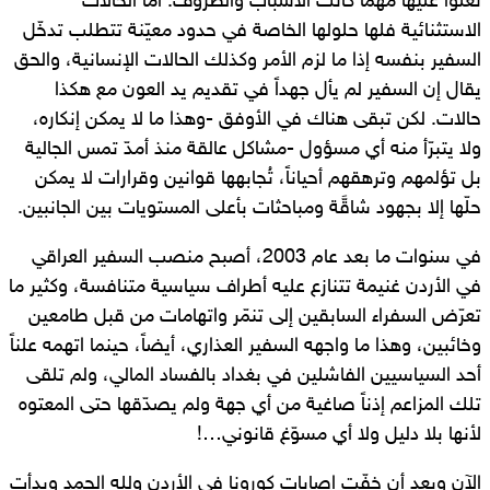
تعلوا عليها مهما كانت الأسباب والظروف. أما الحالات
الاستثنائية فلها حلولها الخاصة في حدود معيّنة تتطلب تدخّل
السفير بنفسه إذا ما لزم الأمر وكذلك الحالات الإنسانية، والحق
يقال إن السفير لم يأل جهداً في تقديم يد العون مع هكذا
حالات. لكن تبقى هناك في الأوفق -وهذا ما لا يمكن إنكاره،
ولا يتبرّأ منه أي مسؤول -مشاكل عالقة منذ أمدّ تمس الجالية
بل تؤلمهم وترهقهم أحياناً، تُجابهها قوانين وقرارات لا يمكن
حلّها إلا بجهود شاقَّة ومباحثات بأعلى المستويات بين الجانبين.
في سنوات ما بعد عام 2003، أصبح منصب السفير العراقي
في الأردن غنيمة تتنازع عليه أطراف سياسية متنافسة، وكثير ما
تعرّض السفراء السابقين إلى تنمّر واتهامات من قبل طامعين
وخائبين، وهذا ما واجهه السفير العذاري، أيضاً، حينما اتهمه علناً
أحد السياسيين الفاشلين في بغداد بالفساد المالي، ولم تلقى
تلك المزاعم إذناً صاغية من أي جهة ولم يصدّقها حتى المعتوه
لأنها بلا دليل ولا أي مسوّغ قانوني…!
الآن وبعد أن خفّت إصابات كورونا في الأردن ولله الحمد وبدأت