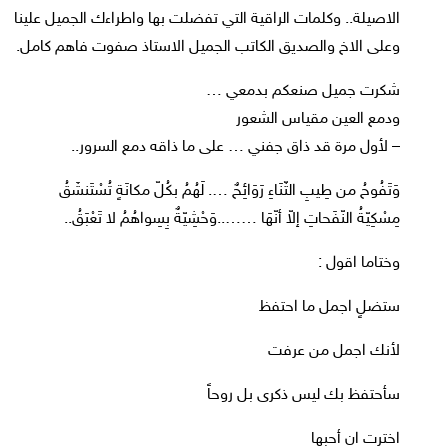
الاصيلة.. وكلمات الراقية التي تفضلت بها واطراءك الجميل علينا
وعلى الاخ والصديق الكاتب الجميل الاستاذ صفوت فاهم كامل.
شكرت جميل صنعكم بدمعي …
ودمع العين مقياس الشعور
– لأول مرة قد ذاق جفني … على ما ذاقه دمع السرور..
وَتَفُوحُ من طِيبِ الثّنَاءِ رَوَائِحٌ …. لَهُمُ بكُلّ مكانَةٍ تُسْتَنشَقُ
مِسْكِيّةُ النّفَحاتِ إلاّ أنّهَا ……..وَحْشِيّةٌ بِسِواهُمُ لا تَعْبَقُ..
وختاما اقول :
ستضلٍ اجمل ما احتفظ
لأنك اجمل من عرفت
سأحتفظ بك ليس ذكرى بل روحاً
اخترت ان أحبها