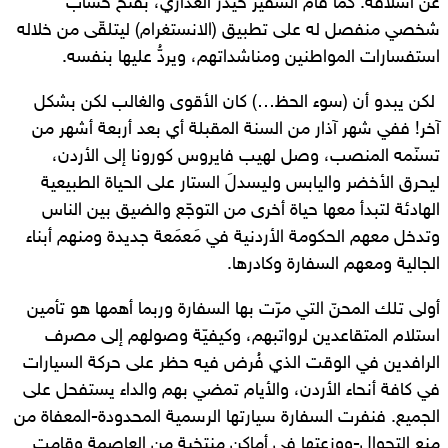
عن أسلافه. كما قام السفير حيدر العذاري، بفتح حساب
شخصي منفصل له على تطبيق (الانستغرام) ليتلقّى من خلاله
استفسارات المواطنين ومناشداتهم، ويردُّ عليها بنفسه.
لكن يبدو أن (سوء الحظ…) كان الأقوى والغالب لكن بشكل
آخر! ففي شهر آذار من السنة المقبلة أي بعد أربعة أشهر من
تسنّمه المنصب، وصل لهيب فايروس كورونا إلى الأردن،
ليحرق الأخضر واليابس وليسدلَ الستار على الحياة الطبيعية
الهادئة لتبدأ معها حياة أخرى من التوجّع والضيق بين الناس
وتدخل معهم الحكومة الأردنية في مَعمَعة جديدة ومنهم أبناء
الجالية ومعهم السفارة وكادرها.
أولى تلك المحنّ التي مرّت بها السفارة وربما أهمها هو تأمين
استلام المتقاعدين لرواتبهم، وكيفيّة وصولهم إلى مصرف
الرافدين في الوقت الذي فُرض فيه حظر على حركة السيارات
في كافة أنحاء الأردن، والأيام تمضي بهم والداء يستفحل على
الجميع. فنفرت السفارة سيارتها الرسمية المحدودة-المعفاة من
منع التجوال-ووزعتها في أماكن منتخبة من العاصمة وقامت