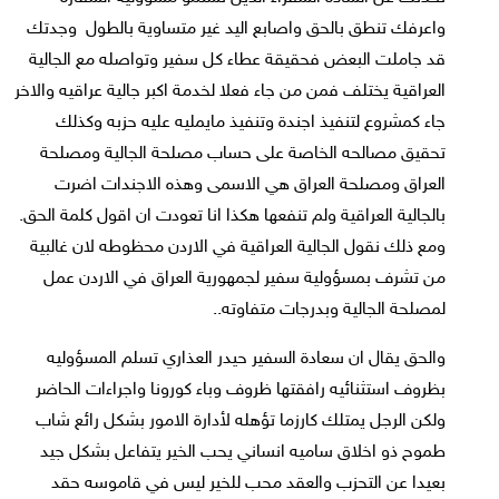
واعرفك تنطق بالحق واصابع اليد غير متساوية بالطول وجدتك
قد جاملت البعض فحقيقة عطاء كل سفير وتواصله مع الجالية
العراقية يختلف فمن من جاء فعلا لخدمة اكبر جالية عراقيه والاخر
جاء كمشروع لتنفيذ اجندة وتنفيذ مايمليه عليه حزبه وكذلك
تحقيق مصالحه الخاصة على حساب مصلحة الجالية ومصلحة
العراق ومصلحة العراق هي الاسمى وهذه الاجندات اضرت
بالجالية العراقية ولم تنفعها هكذا انا تعودت ان اقول كلمة الحق.
ومع ذلك نقول الجالية العراقية في الاردن محظوطه لان غالبية
من تشرف بمسؤولية سفير لجمهورية العراق في الاردن عمل
لمصلحة الجالية وبدرجات متفاوته..
والحق يقال ان سعادة السفير حيدر العذاري تسلم المسؤوليه
بظروف استثنائيه رافقتها ظروف وباء كورونا واجراءات الحاضر
ولكن الرجل يمتلك كارزما تؤهله لأدارة الامور بشكل رائع شاب
طموح ذو اخلاق ساميه انساني يحب الخير يتفاعل بشكل جيد
بعيدا عن التحزب والعقد محب للخير ليس في قاموسه حقد