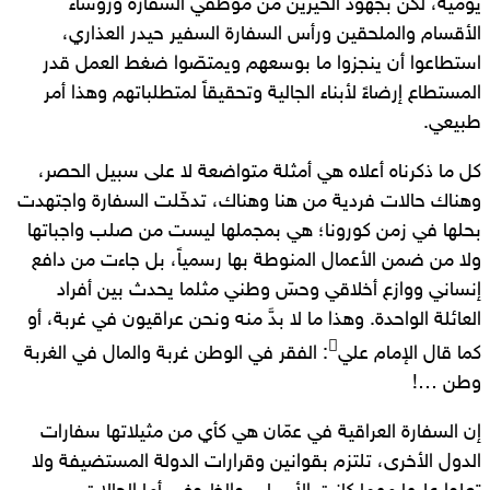
يومية، لكن بجهود الخيرين من موظفي السفارة ورؤساء
الأقسام والملحقين ورأس السفارة السفير حيدر العذاري،
استطاعوا أن ينجزوا ما بوسعهم ويمتصّوا ضغط العمل قدر
المستطاع إرضاءً لأبناء الجالية وتحقيقاً لمتطلباتهم وهذا أمر
طبيعي.
كل ما ذكرناه أعلاه هي أمثلة متواضعة لا على سبيل الحصر،
وهناك حالات فردية من هنا وهناك، تدخّلت السفارة واجتهدت
بحلها في زمن كورونا؛ هي بمجملها ليست من صلب واجباتها
ولا من ضمن الأعمال المنوطة بها رسمياً، بل جاءت من دافع
إنساني ووازع أخلاقي وحسّ وطني مثلما يحدث بين أفراد
العائلة الواحدة. وهذا ما لا بدَّ منه ونحن عراقيون في غربة، أو

كما قال الإمام علي
: الفقر في الوطن غربة والمال في الغربة
وطن …!
إن السفارة العراقية في عمّان هي كأي من مثيلاتها سفارات
الدول الأخرى، تلتزم بقوانين وقرارات الدولة المستضيفة ولا