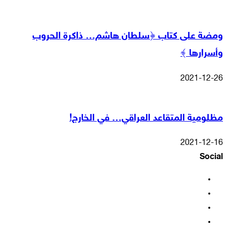
ومضة على كتاب ﴿سلطان هاشم… ذاكرة الحروب
وأسرارها ﴾
2021-12-26
مظلومية المتقاعد العراقي… في الخارج!
2021-12-16
Social
فيسبوك
‫X
‫YouTube
انستقرام