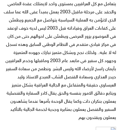
يتعامل مع كل العراقيين بمستوى واحد لايمتلك عقدة الماضي
والحقد على مرحلة ماقبل 2003 يعمل بمبدأ عفى الله عما سلف
الذي لاتؤمن به العملية السياسبة يتواصل مع الجميع ويطمئن
على كفاءات العراق وقياداته قبل 2003 ليس لديه خوف اوعقد
في الموضوع يزور المرضى ويطمئن على احوالهم حتى من كان
في مركز قيادي متقدم في النظام الوطني السابق وهذه تسجل
له لا عليه.. ولذلك نجح وبشكل متميز نبارك جهوده المتميزة
وجهود كل سفير في مابعد عام 2003 وماقبلها وخدم العراقيين
بأيمان راسخ لأرضاء الله وليس البشر. ونطمح من سعادة السفير
حيدر العذاري وسعادة القنصل الشاب المبدع الاستاذ وليد
العيساوي حقيقة والمتفاعل مع الجالية العراقية بشكل متميز
ويتابع دقائق الامور بنفسه والحق يقال كادر السفارة والقنصلية
يعملون بنكران ذات وكما يقال الوحدة بأمرها عندما يشاهدون
السفير والقنصل يعملون بمثابرة وجدية لخدمة الجالية بالتأكيد
يعملون ويقتدون بهم