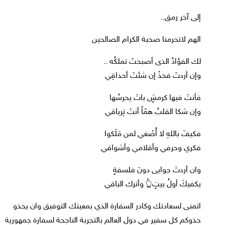
إلى آخر رمق..
الهم لاتحرمنا صحبة الكرام الصالحين
لك الفؤادُ الذى أصبحتَ تملكُه ..
وإن أردتَ فخذْ إن شئتَ أحداقِي
فأنتَ فيها كرمشٍ باتَ يحرسُها
وإن شكا القلبُ همّاً أنتَ تِرياقي
فكيفَ باللهِ لا أُصْغي لمن مَلَكوا
فكري وحرفي وأقلامي وأشواقي
وان أردتَ جوابى دونَ فلسفةٍ
يكفيكَ أولُ بيتٍ👆 وأترك الباقي
اتمنى لسعادتك وكادر السفارة الذي بمعيتك التوفيق وان يحذو
حذوكم كل سفير في دول العالم بالتجربة الناجحة لسفارة جمهورية