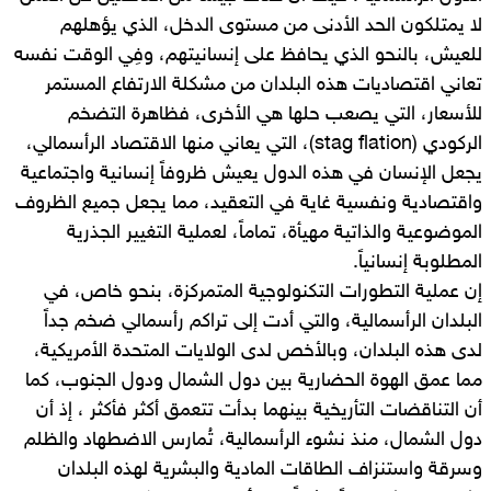
لا يمتلكون الحد الأدنى من مستوى الدخل، الذي يؤهلهم
للعيش، بالنحو الذي يحافظ على إنسانيتهم، وفِي الوقت نفسه
تعاني اقتصاديات هذه البلدان من مشكلة الارتفاع المستمر
للأسعار، التي يصعب حلها هي الأخرى، فظاهرة التضخم
الركودي (stag flation)، التي يعاني منها الاقتصاد الرأسمالي،
يجعل الإنسان في هذه الدول يعيش ظروفاً إنسانية واجتماعية
واقتصادية ونفسية غاية في التعقيد، مما يجعل جميع الظروف
الموضوعية والذاتية مهيأة، تماماً، لعملية التغيير الجذرية
المطلوبة إنسانياً.
إن عملية التطورات التكنولوجية المتمركزة، بنحو خاص، في
البلدان الرأسمالية، والتي أدت إلى تراكم رأسمالي ضخم جداً
لدى هذه البلدان، وبالأخص لدى الولايات المتحدة الأمريكية،
مما عمق الهوة الحضارية بين دول الشمال ودول الجنوب، كما
أن التناقضات التأريخية بينهما بدأت تتعمق أكثر فأكثر ، إذ أن
دول الشمال، منذ نشوء الرأسمالية، تُمارس الاضطهاد والظلم
وسرقة واستنزاف الطاقات المادية والبشرية لهذه البلدان