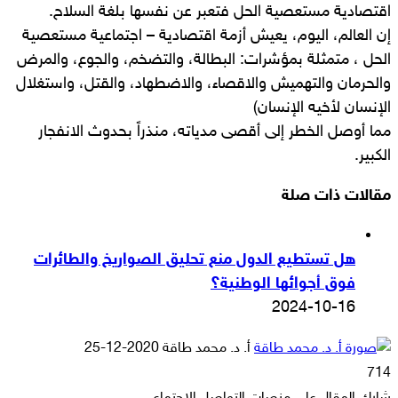
اقتصادية مستعصية الحل فتعبر عن نفسها بلغة السلاح.
إن العالم، اليوم، يعيش أزمة اقتصادية – اجتماعية مستعصية
الحل ، متمثلة بمؤشرات: البطالة، والتضخم، والجوع، والمرض
والحرمان والتهميش والاقصاء، والاضطهاد، والقتل، واستغلال
الإنسان لأخيه الإنسان)
مما أوصل الخطر إلى أقصى مدياته، منذراً بحدوث الانفجار
الكبير.
مقالات ذات صلة
هل تستطيع الدول منع تحليق الصواريخ والطائرات
فوق أجوائها الوطنية؟
2024-10-16
أرسل
أ. د. محمد طاقة
2020-12-25
بريدا
714
إلكترونيا