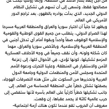
من أجل إبقاء بشار الأسد في السلطة، وإنما روسيا تبحث عن
مصالحها فقط، وتسعى إلى أن تسهم في تشكيل النظام
الدولي الجديد، الذي بدأت بوادره بالظهور، بعد تراجع الدور
الأمريكي في العالم.
ويظهر لنا جلياً أن اختيار سوريا والعراق والمنطقة العربية مسرحا
لهذا الصراع الدولي، يتطلب من جميع القوى الوطنية والقومية
والإسلامية الوقوف صفاً واحداً وبقوة أمام أي تدخل أجنبي في
المنطقة العربية والإسلامية، وبالأخص سوريا والعراق، مهما
كان شكله ولونه، وأن نقف جميعاً في وجه الأحلاف العسكرية
المزمع تشكيلها، كونها تؤدي، فِي الأحوال كلها، إلى زعزعة
الأمن والاستقرار في المنطقة، وعلينا التحرك ودعوة الأمم
المتحدة ومجلس الأمن والمنظمات الدولية وجامعة الدول
العربية وتحذيرها من السكوت على مثل هذه التصرفات الهوجاء،
بصفتها تشكل خطراً على المنطقة الحساسة من العالم، إلى
جانب تشكيلها خطراً كارثياً على العالم بأسره لأنها ستفضي إلى
حرب عالمية ثالثة لا يحمد عقباها، إن وقعت.
معروف أن الحروب تقع عندما تكون هناك أزمة اجتماعية-