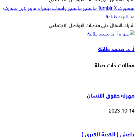
شارك المقال على منصات التواصل الاجتماعي
فيسبوك
‫X
ماسنجر
ماسنجر
واتساب
تيلقرام
ڤايبر
لاين
مشاركة
عبر البريد
طباعة
شارك المقال على منصات التواصل الاجتماعي
‫X
لاين
ڤايبر
طباعة
تيلقرام
ماسنجر
ماسنجر
مشاركة
واتساب
فيسبوك
عبر
أ. د. محمد طاقة
البريد
مقالات ذات صلة
مهزلة حقوق الانسان
2023-10-14
داعش ( الكذبة الكبرى )