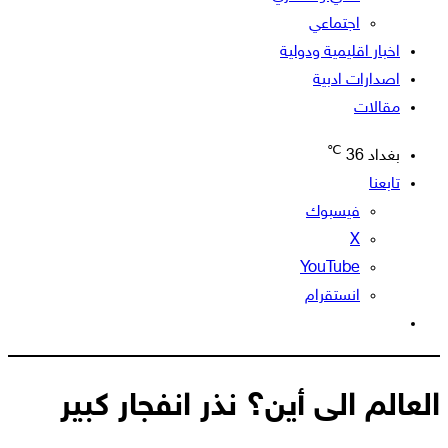
اجتماعي
اخبار اقليمية ودولية
اصدارات ادبية
مقالات
℃
بغداد
36
تابعنا
فيسبوك
‫X
‫YouTube
انستقرام
الوضع
المظلم
العالم الى أين؟ نذر انفجار كبير