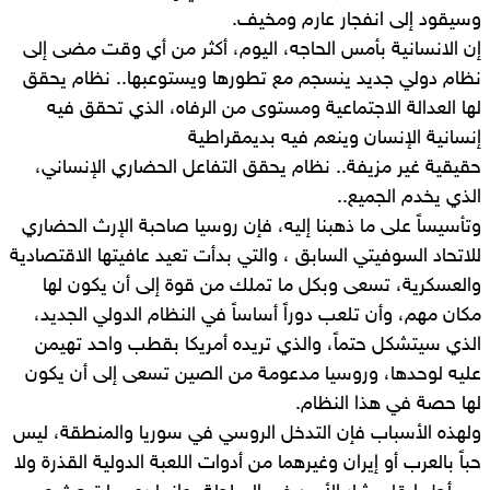
وسيقود إلى انفجار عارم ومخيف.
إن الانسانية بأمس الحاجه، اليوم، أكثر من أي وقت مضى إلى
نظام دولي جديد ينسجم مع تطورها ويستوعبها.. نظام يحقق
لها العدالة الاجتماعية ومستوى من الرفاه، الذي تحقق فيه
إنسانية الإنسان وينعم فيه بديمقراطية
حقيقية غير مزيفة.. نظام يحقق التفاعل الحضاري الإنساني،
الذي يخدم الجميع..
وتأسيساً على ما ذهبنا إليه، فإن روسيا صاحبة الإرث الحضاري
للاتحاد السوفيتي السابق ، والتي بدأت تعيد عافيتها الاقتصادية
والعسكرية، تسعى وبكل ما تملك من قوة إلى أن يكون لها
مكان مهم، وأن تلعب دوراً أساساً في النظام الدولي الجديد،
الذي سيتشكل حتماً، والذي تريده أمريكا بقطب واحد تهيمن
عليه لوحدها، وروسيا مدعومة من الصين تسعى إلى أن يكون
لها حصة في هذا النظام.
ولهذه الأسباب فإن التدخل الروسي في سوريا والمنطقة، ليس
حباً بالعرب أو إيران وغيرهما من أدوات اللعبة الدولية القذرة ولا