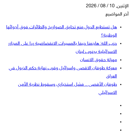
الإثنين, 10 / 08 / 2026
آخر المواضيع
هل تستطيع الدول منع تحليق الصواريخ والطائرات فوق أجوائها
الوطنية؟
حزب الله: هاجمنا حيفا بالمسيرات الانقضاضية ردا على المجازر
الاسرائيلية بجنوب لبنان
مهزلة حقوق الانسان
معركة طوفان الاقصى واسرائيل وقرب نهاية حكم الذيول في
العراق
طوفان الأقصى .. فشل استخباري وسقوط نظرية الأمن
الاسرائيلي
فيسبوك
‫X
‫YouTube
انستقرام