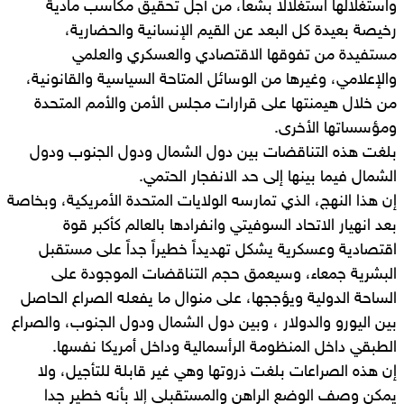
واستغلالها استغلالاً بشعاً، من أجل تحقيق مكاسب مادية
رخيصة بعيدة كل البعد عن القيم الإنسانية والحضارية،
مستفيدة من تفوقها الاقتصادي والعسكري والعلمي
والإعلامي، وغيرها من الوسائل المتاحة السياسية والقانونية،
من خلال هيمنتها على قرارات مجلس الأمن والأمم المتحدة
ومؤسساتها الأخرى.
بلغت هذه التناقضات بين دول الشمال ودول الجنوب ودول
الشمال فيما بينها إلى حد الانفجار الحتمي.
إن هذا النهج، الذي تمارسه الولايات المتحدة الأمريكية، وبخاصة
بعد انهيار الاتحاد السوفيتي وانفرادها بالعالم كأكبر قوة
اقتصادية وعسكرية يشكل تهديداً خطيراً جداً على مستقبل
البشرية جمعاء، وسيعمق حجم التناقضات الموجودة على
الساحة الدولية ويؤججها، على منوال ما يفعله الصراع الحاصل
بين اليورو والدولار ، وبين دول الشمال ودول الجنوب، والصراع
الطبقي داخل المنظومة الرأسمالية وداخل أمريكا نفسها.
إن هذه الصراعات بلغت ذروتها وهي غير قابلة للتأجيل، ولا
يمكن وصف الوضع الراهن والمستقبلي إلا بأنه خطير جدا