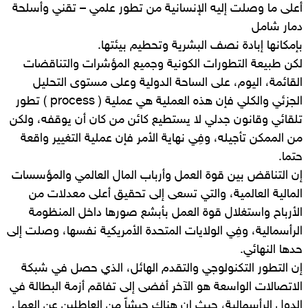
أعلى ما وصلت إليه الإنسانية من تطور علمي – تقني وأسلحة
دمار شامل
بإمكانها إبادة نصف البشرية وتحطيم بيئتها.
لكن طبيعة التطورات الكونية وجميع المؤشرات والتناقضات
القائمة، اليوم، على الساحة الدولية وعلى مستوى التحليل
الجزئي والكلي فإن هذه العملية هي عملية ( process ) تطور
تلقائي وقانون جدلي لا يستطيع كائن من كان أن يوقفه، ولكن
من الممكن تأجيله، وفِي نهاية الأمر فإن عملية التغيير واقعة
حتما.
إن التناقض بين قوة العمل وأرباب المال العالمي والمؤسسات
المالية العالمية، والتي تسعى إلى تحقيق أعلى معدلات من
الأرباح واستغلال قوة العمل بأبشع صورها داخل المنظومة
الرأسمالية، وفِي الولايات المتحدة الأمريكية نفسها، وصلت إلى
حدها النهائي.
إن التطور التكنولوجي والتقدم الهائل، الذي حصل في شبكة
الاتصالات الواسعة هو الآخر أفضى إلى تفاقم أزمة البطالة في
الدول الرأسمالية، حيث ان هناك جيشاً من العاطلين عن العمل