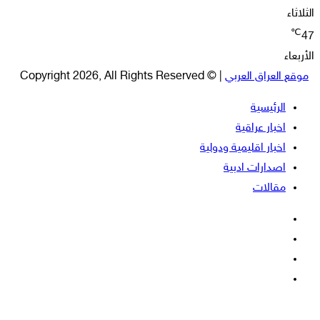
الثلاثاء
℃
47
الأربعاء
موقع العراق العربي
| © Copyright 2026, All Rights Reserved
الرئيسية
اخبار عراقية
اخبار اقليمية ودولية
اصدارات ادبية
مقالات
فيسبوك
‫X
‫YouTube
انستقرام
‫X
زر
ڤايبر
تيلقرام
واتساب
فيسبوك