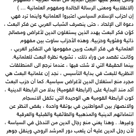
وحتى يطّلع عليها الجيل الجديد من الامة العربية ، كمفهوم
(الانقلابية ومعنى الرسالة الخالدة ومفهوم العلمانية … )
إن احزاب الإسلام السياسي اعتبروا العلمانية واينما ترد فهي
دعوة الى الإلحاد ، حتى ينصرف الشباب العربي عن فكر البعث ،
كوّن فكر البعث يهدد الذين يستغلون الدين لأغراض ومصالح
ذاتية وفئوية وحزبية. وهذه الأحزاب ساوت بين مفهوم
العلمانية في فكر البعث وبين مفهومها في التفكير الغربي ،
وكانت تقصد من وراء ذلك ، تشويه نظرة البعث للعلمانية.
بينما الحقيقة التي لا شك فيها ، عندما نرجع الى المنطلقات
النظرية للبعث في بداية التأسيس ، نجد إن علمانية البعث هي
مجرد منع استغلال الدين لأغراض سياسية. كما أن حزب البعث
أكد منذ البداية على (الرابطة القومية) بدلا من الرابطة الدينية ،
كون الرابطة القومية هي الوحيدة التي تكفل الانسجام
والانصهار بين المواطنين في بوتقة واحدة ، بغض النظر عن
انتماءاتهم الدينية والمذهبية والطائفية والقبلية والعرقية
وغيرها. . وهذا يعني منع رجال الدين من التدخل في السياسة ،
لأن رجل الدين عليه أن يلعب دور المرشد الروحي وينقل جوهر