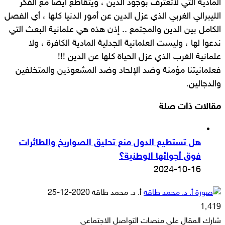
المادية التي لاتعترف بوجود الدين ، ويتقاطع ايضا مع الفكر
الليبرالي الغربي الذي عزل الدين عن أمور الدنيا كلها ، أي الفصل
الكامل بين الدين والمجتمع .. إذن هذه هي علمانية البعث التي
ندعوا لها ، وليست العلمانية الجدلية المادية الكافرة ، ولا
علمانية الغرب الذي عزل الحياة كلها عن الدين !!!
فعلمانيتنا مؤمنة وضد الإلحاد وضد المشعوذين والمتخلفين
والدجالين.
مقالات ذات صلة
هل تستطيع الدول منع تحليق الصواريخ والطائرات
فوق أجوائها الوطنية؟
2024-10-16
أرسل
أ. د. محمد طاقة
2020-12-25
بريدا
1٬419
إلكترونيا
شارك المقال على منصات التواصل الاجتماعي