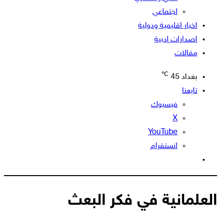
اجتماعي
اخبار اقليمية ودولية
اصدارات ادبية
مقالات
℃
بغداد
45
تابعنا
فيسبوك
‫X
‫YouTube
انستقرام
الوضع
المظلم
العلمانية في فكر البعث