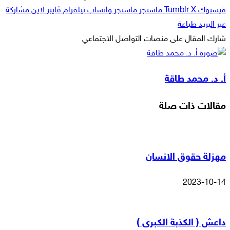
فيسبوك
‫X
ماسنجر
ماسنجر
واتساب
تيلقرام
ڤايبر
لاين
مشاركة
عبر البريد
طباعة
شارك المقال على منصات التواصل الاجتماعي
‫X
لاين
ڤايبر
طباعة
تيلقرام
ماسنجر
ماسنجر
مشاركة
واتساب
فيسبوك
عبر
أ. د. محمد طاقة
البريد
مقالات ذات صلة
مهزلة حقوق الانسان
2023-10-14
داعش ( الكذبة الكبرى )