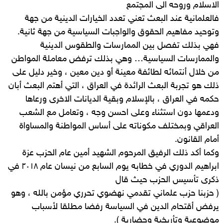
الاسلام وروحه الى المجتمع
فالعلمانية عند البعث تعني تعدد الخيارات الدينية من جهة
وتوحيد مفاهيم الحقوق والواجبات السياسية من جهة ثانية.
فهي بذلك تفصل بين الممارسات والطقوس الدينية
والممارسات السياسية… وهي بذلك ترفض معاملة المواطن
من خلال أنتمائه لطائفة معينة أو دين معين ، وخير دليل على
ذلك هو تجربة البعث الرائدة في العراق ، التي أهتم البعث أبان
حكمه في العراق ، بالإسلام وبقية الديانات الاخرى ورعاها
ودعمها دون استثناء وعلى احسن وجه ، وتعامل مع الشعب
العراقي وبمختلف مكوناته على أساس المواطنة والمساواة
أمام القانون.
وكما أكد ذلك الرفيق المرحوم الشهيد أمين عام الحزب عزة
ابراهيم الدوري في خطابه يوم السابع من نيسان عام ٢٠١٨ في
ذكرى تأسيس الحزب حيث قال
( حزبنا حزب علماني تقدمي نهضوي تحرري مؤمن بالله ، وهو
يرفض أقتحام الدين في السياسة رفضا مطلقا لأسباب
موضوعية وتأريخية وحضارية ).