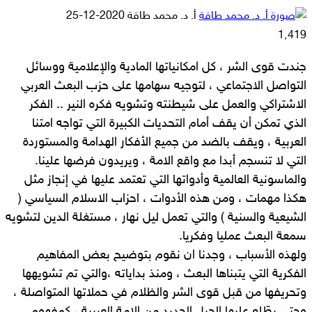
أرسل
أ. د. محمد طاقة
2020-12-25
بريدا
1٬419
إلكترونيا
جندت قوى الشر ، كل امكانياتها المادية والإعلامية ووسائل
التواصل الاجتماعي ، لتوجيه سهامها على حزب البعث العربي
الاشتراكي والعمل على شيطنته وتشويه فكره النير .. الفكر
الذي تمكن أن يقف أمام التحديات الكبيرة التي تواجه امتنا
العربية ، ويقف بالضد من جميع الأفكار الهدامة والمستوردة
التي لا تنسجم أبدا مع واقع الامة ، ويريدون فرضها علينا.
والماسونية العالمية وأدواتها التي تعتمد عليها في إنجاز مثل
هكذا مهمات ، ومن هذه الأدوات ، احزاب الاسلام السياسي (
الشيعية والسنية ) والتي تعمل ليل نهار ، مستغلة الدين لتشويه
سمعة البعث عمليا وفكريا.
ولهذه الأسباب ، وجدنا ان نقوم بتوضيح بعض المفاهيم
الفكرية التي يتبناها البعث ، ومنذ بداياته ،والتي تم تشويهها
وتحريفها من قبل قوى الشر والظلام في حملاتها المتواصلة ،