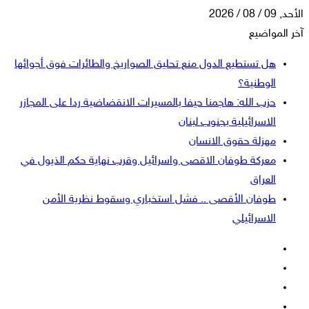
الأحد, 09 / 08 / 2026
آخر المواضيع
هل تستطيع الدول منع تحليق الصواريخ والطائرات فوق أجوائها
الوطنية؟
حزب الله: هاجمنا حيفا بالمسيرات الانقضاضية ردا على المجازر
الاسرائيلية بجنوب لبنان
مهزلة حقوق الانسان
معركة طوفان الاقصى واسرائيل وقرب نهاية حكم الذيول في
العراق
طوفان الأقصى .. فشل استخباري وسقوط نظرية الأمن
الاسرائيلي
فيسبوك
‫X
‫YouTube
انستقرام