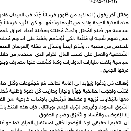
2024-10-16
وقائل آخر يقول ( انه لابد من ظُهور فرساناً جُدُد في الميدان قادر
هذه الفكرة الجيدة ولابد من تأيدها ودَعمَها ،ولكن لانُريد فرساناً 
سياسية من صُنع المُحتل وتَحتَ مَظلته ومظَلة أعداء العراق ،نَعم ن
ليس فيهم شُبهه او مَثلَبة ،لكي نُؤيدَهم ونَشدُ على أيديهم مُخل
للخلاص من محنتِه ،، ونُذّكر ايضاً ونَسأل ما فَعَله (الفرسان القدم
الشَخصية والعمل على كَسب المال الحَرام الذي استخدم من خلاله 
سياسية بَلغت مليارات الدولارات وكما كَشَفَت عنها مصارف وبنوك
عرفها الجميع .
وُهناكَ مَن يَدعُوا وَيؤيد الى إقامة تَحالف مَع مَجمُوعات وكُتل ط
قَتلَت واجَجَت الطائفية جَهاًرا ونهاراً وحارَبت كُل دَعوة وَطَنية مُخل
مَعها بانتِخابات نَزيهه واعضاءها مُرتَبطين باجندات خارجية ،من الف
السُوق السَوداء وغَيرهم لشِراء الذِمَم ،وبالتالِي فإن هذه الانتخابات
إلا للِفوضى والفَساد والتَمَزق وضياع الحقوق .
ان التقيم الحقيقي لهذا الوَضع الحَالي لمستقبل العراق كما هو عَلي