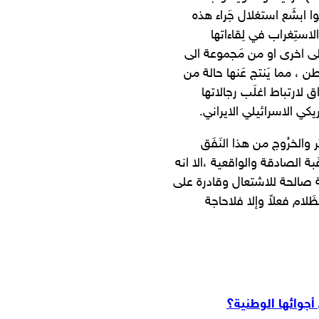
وا ابشَع استغلال جَراء هذه
الاستِغراب في لِقاءاتها
 الى اخرى او من مَجموعة الى
ن ، مما يَنتج عَنها حالة من
ق لارتباط اغلَب رجالاتها
يكي الاسرائيلي الايراني.
ر والخرُوج من هذا النَفَق
بة الصادقة والواقعية ،الا انه
ية صالحة للاشتعال وقادرة على
ظَلام فعلاً وإلا فلاحاجة
جوائها الوطنية؟