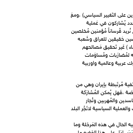
ين على التَغيير السياسي) ،ومعَ
جُدد يُشاركون في عَملية
ُريد فُرساناً مُؤمنين مُخلصين
صين حَقيقين للعراق وشَعبه
اء ) غَير تَحقيق مَصالحهم
لمُضارَبات ومُساوَمات
 عربية وعالمية واوربية
ائفية مُرتَبطة بإيران وهي من
صَة ،فَهل يُمكن المُشارَكَة
اسدين والمُهربين وتُجار
 والعملية السياسية لاتَجُر البلد
ه الحال في هذه المَرحَلة وما