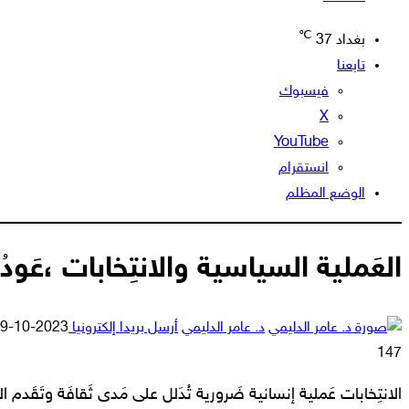
℃
بغداد
37
تابعنا
فيسبوك
‫X
‫YouTube
انستقرام
الوضع المظلم
العَملية السياسية والانتِخابات ،عَودُ 
د. عامر الدليمي
أرسل بريدا إلكترونيا
2023-10-09
147
الانتِخابات عَملية إنسانية ضَرورية تُدَلل على مَدى ثَقافَة وتَقَدم 