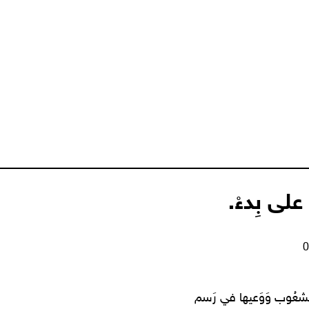
على بِدءْ.
الشعُوب وَوَعيها في رَسم