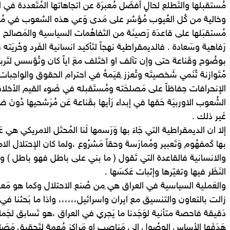
مُستقبلها والتَطلع لحالٍ أفضَل مُعبرَة عن اتجاهاتها المُتَعددة في ال
وخالية من كُل العُيوب مُؤشر على مَدى وَعي هذه الشعوب في مُما
مُستقبَلها على قاعدَة رَصينَة من التَفاهُمات السياسية والمَصالح الوَط
رَفاهية وسَعادة . فالديمقراطية نهجاً لتَأكيد انسانية الفَرد وحُريَته في
بوضُوح وقَناعة حتى وإن تآلف او اختَلف معَ اياً كان وتُؤسس لتَربيَة
مُتَوازنة تُنَمي شَخصيتَه وتُعزز ِقيَمهُ في احترام الحقوق والواجب
الإنحرافات حِفاظاً على مَصلحَته ومُستَقبله في ضَوء القيم الأخلا
الشُعوب الاوربيَة حَقها في إبداء رَأيها بقَناعة عَن مُرَشحيها دُونَ 
غَير ذلك .
إلا ان الديمقراطية التي جَاءَ بها وَرَسمها لَنا المُحتَل الامريكي ه
بها كَمفهُوم وَتَعبير ومُمارَسة وحقاً مَشرُوع ،ولما كان الإحتلال الا
والانسانية فالقاعدة التي تَقول ( ما بني على باطل فهو باطل ) واذ
النَظَر فيها وتغيّرها وإثبات عَكسَها .
والعَملية السياسية في العراق هي ِمن صُنع الاحتلال وكما هو مَعرُ
زالت بالتعاون والتنسيق مع ايران واسرائيل،،،،،، واذا ما بَحثنا في نَ
دَقيقة فاحصة متأنية لوَجَدنا ما يَجري في العراق ،هو تَسابق لجَما
هَدَفَها الأساس الوصُول الى مَناصب او مَراكز مُهمة لتَحقيق مَصَا