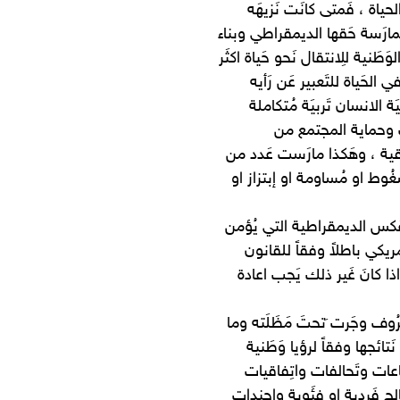
حياة ، فَمتى كانَت نَزيهَه
رَسة حَقها الديمقراطي وبناء
َنية للِانتقال نَحو حَياة اكثَر
 الحَياة للتَعبير عَن رَأيه
 الانسان تَربيَة مُتكاملة
ات وحماية المجتمع من
قية ، وهَكذا مارَست عَدد من
ضغُوط او مُساومة او إبتزاز او
ي عَكس الديمقراطية التي يُؤمن
مريكي باطلاً وفقاً للقانون
ا كانَ غَير ذلك يَجب اعادة
وف وجَرت َتحتَ مَظَلَته وما
تائجها وفقاً لرؤيا وَطَنية
عات وتَحالفات واتِفاقيات
لح فَردية او فئَوية واجندات