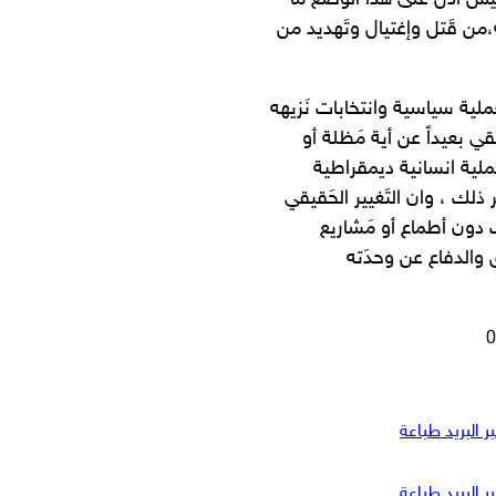
سَ ادَل على هذا الوَضع ما
،من قَتل وإغتيال وتَهديد من
ملية سياسية وانتخابات نَزيهه
ي بعيداً عن أية مَظلة أو
عَملية انسانية ديمقراطية
لك ، وان التَغيير الحَقيقي
ات دون أطماع أو مَشاريع
ق والدفاع عن وحدَته
 البريد
طباعة
 البريد
طباعة