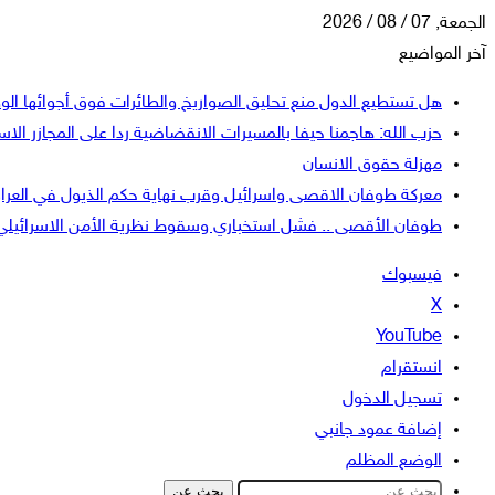
الجمعة, 07 / 08 / 2026
آخر المواضيع
هل تستطيع الدول منع تحليق الصواريخ والطائرات فوق أجوائها الو
حزب الله: هاجمنا حيفا بالمسيرات الانقضاضية ردا على المجازر الاسر
مهزلة حقوق الانسان
معركة طوفان الاقصى واسرائيل وقرب نهاية حكم الذيول في العرا
طوفان الأقصى .. فشل استخباري وسقوط نظرية الأمن الاسرائيلي
فيسبوك
‫X
‫YouTube
انستقرام
تسجيل الدخول
إضافة عمود جانبي
الوضع المظلم
بحث عن