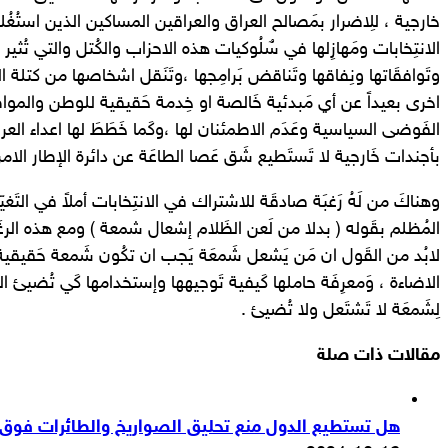
خارجية ، للِاضرار بمَصالح العراق والعراقين المساكين الذين استُغُل
الانتِخابات ومَهازِلها في سٌلُوكيات هذه الاحزاب والكُتل والتي تُثير 
وتَوافقَاتها ونِفاقها وتَناقض بَرامِجها ،وتَنَقل اشخاصها من كتلة
اخرى بعيداً عن أي مَبدئية خَالصة او خِدمة حَقيقية للوطن والمواط
الفَوضى السياسية وعَدَم الاطمئنان لها ،وكَما خَطَطَ لها اعداء العرا
بأجندات خَارجية لا تَستَطيع شَق عَصا الطاعَة عن دائرة الإطار الامر
وهناكَ من لَهُ رَغبَة صادقَة للاشتراك في الانتِخابات أملاً في التَغيّ
المُظلم بقَوله ( بدلا من لَعن الظَلام إشعال شمعة ) ومع هذه الرغَ
لابُد من القَول ان مَن يَشعل شَمعَة يَجب ان تكُون شَمعة حَقيق
الاضاءة ، وَمعرِفَة حاملها كَيفية تَوجيهها وإستخدامها كَي تُضيئ ال
لِشَمعَة لا تَشتَعل ولا تُضيئ .
مقالات ذات صلة
هل تستطيع الدول منع تحليق الصواريخ والطائرات فوق أ