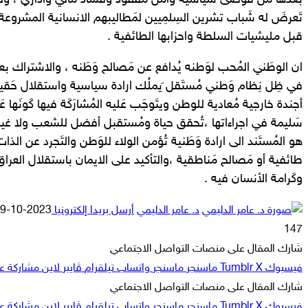
بَعدها من فَوضى سياسية وامن مَفقود وفَساد مالي واداري ، وليَ
تَعرضَ له شَباب تشرين السِلمِيين لمَطاليبهم الانسانية المشروعة
قبل مليشيات السلطة واحزابها الطائفية .
ان الوطَني المُحب لوَطنه يُدافع عن مَصالح وَطَنه ، والاشتراك بع
في ظِل نِظام وَطني مُستَقل َيملُك ارادة سياسية واستقلال حَقيق
أجندة خارجية مُعادية للوطن ويتَوجَب عَليه المُشارَكَة فيها كَونَها 
سَليمة في اجراءاتها ،تُحقق حياة ومُستقبل أفضل للشعب ولا غير ذ
هو المُستَند الى ارادة وَطَنية تُؤمن الولاء للوَطن والتَجرد عن الذ
طائفية أو مَصالح مَناطقية ،والتأكيد على الايمان باستقلال العرا
وكَرامة الأنسان فيه .
د. عامر الدليمي
أرسل بريدا إلكترونيا
2023-10-09
147
شارك المقال على منصات التواصل الاجتماعي
فيسبوك
‫X
ماسنجر
ماسنجر
واتساب
تيلقرام
ڤايبر
لاين
مشاركة عبر
شارك المقال على منصات التواصل الاجتماعي
فيسبوك
‫X
ماسنجر
ماسنجر
واتساب
تيلقرام
ڤايبر
لاين
مشاركة عبر