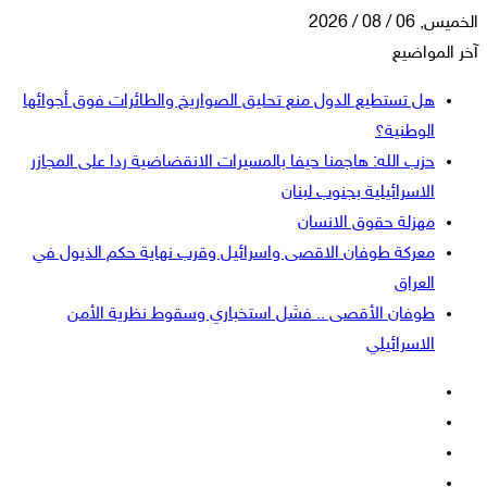
الخميس, 06 / 08 / 2026
آخر المواضيع
هل تستطيع الدول منع تحليق الصواريخ والطائرات فوق أجوائها
الوطنية؟
حزب الله: هاجمنا حيفا بالمسيرات الانقضاضية ردا على المجازر
الاسرائيلية بجنوب لبنان
مهزلة حقوق الانسان
معركة طوفان الاقصى واسرائيل وقرب نهاية حكم الذيول في
العراق
طوفان الأقصى .. فشل استخباري وسقوط نظرية الأمن
الاسرائيلي
فيسبوك
‫X
‫YouTube
انستقرام