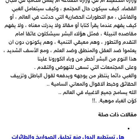
وزارة التخطيط ام في وزارة الصناعة ام يعمل محاميا في مجال
القضاء. كيف سيكون حال المجتمع ، وكيف سيتعامل الغبي
والفاشل ، مع التطورات الحضارية التي حدثت في العالم ، أو
كيف يفهم عندما يقرأ كتابا أو مقالا ولا يدرك معناه ، ولا يفهم
مقاصده النبيلة ، فمثل هؤلاء البشر سيشكلون عائقا امام
التقدم والتطور ، وهم معيقي التنمية ، وهم يكونون دون ان
يعلموا ضد العقل والمنطق وضد العلم ، ومع الأسف الشديد ،
هذا النوع من البشر أخطر من وباء الكورونا علينا
وعلى المجتمعات التي تسعى للنهوض والتقدم .
والغبي دائما ينتظر من يوجهه ويدفعه لقول الباطل وتزييف
الحقائق وخبط الاقوال والمعاني السامية ..
الله يسامح جميع الاغبياء في العالم ..
كوّن الغباء موهبة. .!!
مقالات ذات صلة
هل تستطيع الدول منع تحليق الصواريخ والطائرات