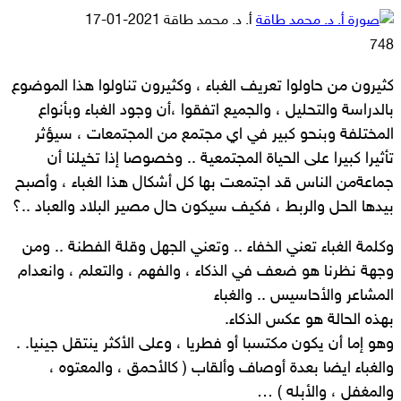
أرسل
أ. د. محمد طاقة
2021-01-17
بريدا
748
إلكترونيا
كثيرون من حاولوا تعريف الغباء ، وكثيرون تناولوا هذا الموضوع
بالدراسة والتحليل ، والجميع اتفقوا ،أن وجود الغباء وبأنواع
المختلفة وبنحو كبير في اي مجتمع من المجتمعات ، سيؤثر
تأثيرا كبيرا على الحياة المجتمعية .. وخصوصا إذا تخيلنا أن
جماعةمن الناس قد اجتمعت بها كل أشكال هذا الغباء ، وأصبح
بيدها الحل والربط ، فكيف سيكون حال مصير البلاد والعباد ..؟
وكلمة الغباء تعني الخفاء .. وتعني الجهل وقلة الفطنة .. ومن
وجهة نظرنا هو ضعف في الذكاء ، والفهم ، والتعلم ، وانعدام
المشاعر والأحاسيس .. والغباء
بهذه الحالة هو عكس الذكاء.
وهو إما أن يكون مكتسبا أو فطريا ، وعلى الأكثر ينتقل جينيا. .
والغباء ايضا بعدة أوصاف وألقاب ( كالأحمق ، والمعتوه ،
والمغفل ، والأبله ) …