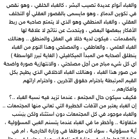
والغباء أنواع عديدة تصيب البشر ، كالغباء الخلقي ، وهو نقص
في تكوين الدماغ ، وهو مايسمى بالقصور العقلي أو التخلف
العقلي ، والغباء المنطقي وهو الذي لا يتمتع صاحبه من ربط
الأفكار ببعضها البعض ، ويتحدث عن نتائج لا علاقة لها
بالمقدمات ، فيكون لديه خللا في العقل والمنطق .. وهنالك
الغباء العلمي ، والعاطفي ، والمصلحي وهذا النوع من الغباء
ينطلق أصحابه من المبدأ الميكافيلي ( الغاية تبرر الواسطة )
اي كل شيء مباح من أجل مصلحتي ، والانتهازية صورة واضحة
من صور هذا الغباء ، وهنالك الغباء الاخلاقي الذي يطيح بكل
القيم المرتبطة باحترام حقوق الآخرين ، واحترام ارائهم
وافكارهم ..
فكيف سيكون حال المجتمع ، عندما تزيد فيه نسبة الغباء ..؟
إن الغباء يعتبر من الآفات الخطيرة التي تعاني منها المجتمعات ..
والغباء موجود في كل المجتمعات دون استثناء ولكن بنِسَب
متفاوتة .. وأخطر ما في الغباء عندما يتسنم الغبي المسؤولية ،
أية مسؤولية ، سواء كان موظفا في وزارة الخارجية ، ام في