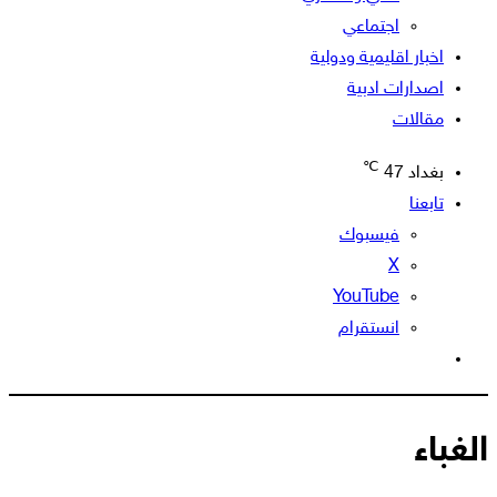
اجتماعي
اخبار اقليمية ودولية
اصدارات ادبية
مقالات
℃
بغداد
47
تابعنا
فيسبوك
‫X
‫YouTube
انستقرام
الوضع
المظلم
الغباء