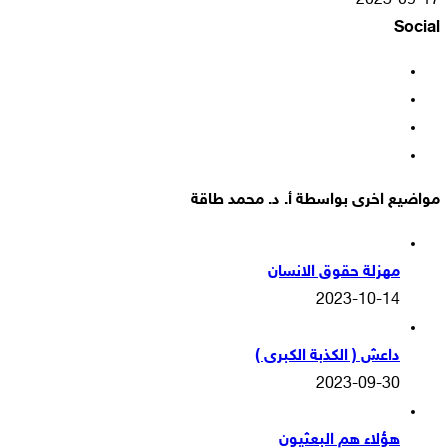
2023-09-17
Social
فيسبوك
‫X
‫YouTube
انستقرام
مواضيع اخرى بواسطة أ. د. محمد طاقة
مهزلة حقوق الانسان
2023-10-14
داعش ( الكذبة الكبرى )
2023-09-30
هؤلاء هم البعثيون