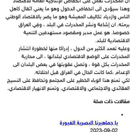
ان المخدرات تعمل على انخفاض الإنتاجية العامة للاقتصاد
وهذا سيؤدي الى انخفاض الدخول وهو ما يعني اثقال كاهل
الناس وازدياد تكاليف المعيشة وهو ما يضر بالاقتصاد الوطني
برمته. ان إشاعة ونشر المخدرات في البلد ، وفِي العراق
خصوصا. هو عمل مدبر ومقصود مستهدفين التنمية
الاقتصادية للبلد.
وعليه تعمد الكثير من الدول ، إدراكا منها لخطورة انتشار
المخدرات على الوضع الاقتصادي لبلدانها ، الى محاربة
المخدرات بكل قوة ، وتصل عقوبتها في بعض البلدان الى
الإعدام ،كما كانت الحال في العراق قبل احتلاله.
لكي تمنع هذا الوباء الخطير على المجتمع وتحافظ على النسيج
العقائدي والاجتماعي والاقتصادي. وتمنع الانهيار الاقتصادي.
مقالات ذات صلة
يا جماهيرنا البصرية الغيورة
2023-09-02