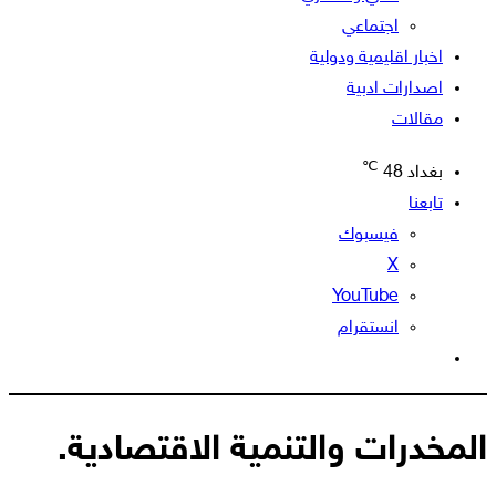
اجتماعي
اخبار اقليمية ودولية
اصدارات ادبية
مقالات
℃
بغداد
48
تابعنا
فيسبوك
‫X
‫YouTube
انستقرام
الوضع
المظلم
المخدرات والتنمية الاقتصادية.