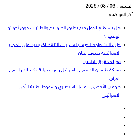
الخميس, 06 / 08 / 2026
آخر المواضيع
هل تستطيع الدول منع تحليق الصواريخ والطائرات فوق أجوائها
الوطنية؟
حزب الله: هاجمنا حيفا بالمسيرات الانقضاضية ردا على المجازر
الاسرائيلية بجنوب لبنان
مهزلة حقوق الانسان
معركة طوفان الاقصى واسرائيل وقرب نهاية حكم الذيول في
العراق
طوفان الأقصى .. فشل استخباري وسقوط نظرية الأمن
الاسرائيلي
فيسبوك
‫X
‫YouTube
انستقرام