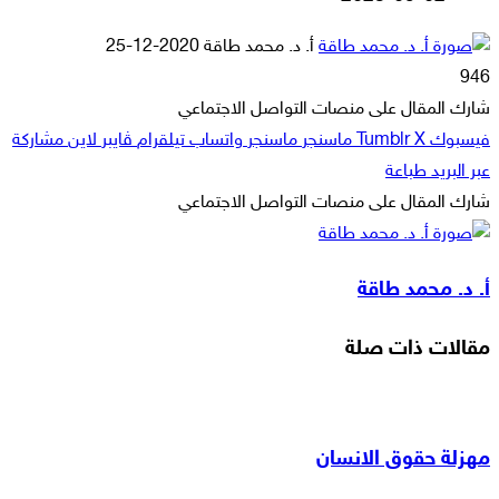
أرسل
أ. د. محمد طاقة
2020-12-25
بريدا
946
إلكترونيا
شارك المقال على منصات التواصل الاجتماعي
فيسبوك
‫X
ماسنجر
ماسنجر
واتساب
تيلقرام
ڤايبر
لاين
مشاركة
عبر البريد
طباعة
شارك المقال على منصات التواصل الاجتماعي
‫X
لاين
ڤايبر
طباعة
تيلقرام
ماسنجر
ماسنجر
مشاركة
واتساب
فيسبوك
عبر
أ. د. محمد طاقة
البريد
مقالات ذات صلة
مهزلة حقوق الانسان