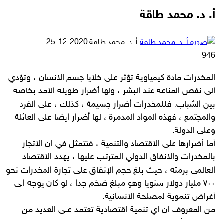
أ. د. محمد طاقة
أرسل
أ. د. محمد طاقة
2020-12-25
بريدا
946
إلكترونيا
المخدرات مادة كيمياوية تؤثر على خلايا جسم الانسان ، وتؤدي
الى نقص المناعة عند البشر ، ولها أضرار طويلة الامد بخاصة
بين الشباب. فللمخدرات أضرار جسيمة ، كذلك ، على الفرد
والمجتمع ، فهذه المواد المدمرة ، لها أضرار ايضا على العائلة
وعلى الدولة.
أما أضرارها على الاقتصاد والتنمية ، فتتمثل في ان الاتجار
بالمخدرات والانفاق الدولي المترتب عليها ، يهدد الاقتصاد
العالمي برمته ، حيث بلغ حجم الإنفاق على تجارة المخدرات نحو
٧٠٠ مليار دولار سنويا وهو مبلغ ضخم جدا ، لو كان يوجه الى
أغراض تنموية لمصلحة الانسانية.
من المعروف ان اي تنمية اقتصادية تعتمد على العديد من