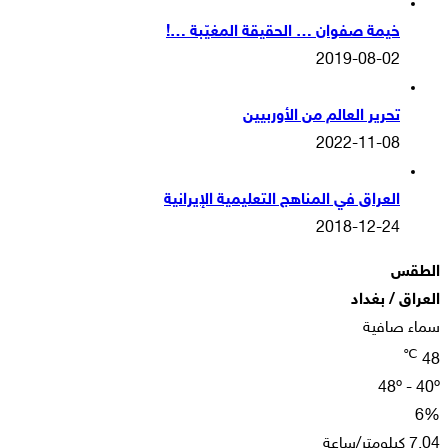
خيمة صفوان … الحقيقة المغيّبة …!
2019-08-02
تحرير العالم من الأوربيين
2022-11-08
العراق في المناهج التعليمية الإيرانية
2018-12-24
الطقس
العراق / بغداد
سماء صافية
℃
48
48º - 40º
6%
7.04 كيلومتر/ساعة