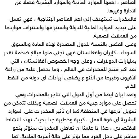
العناصر ، أهمها الموارد المادية والموارد البشرية فضلا عن
الادارة وغيرها.
فالمخدرات تستهدف إذن اهم العناصر الإنتاجية ، فهي تعمل
على تبديد الموارد المالية للدولة واستنزافها واستنزاف مواردها
من العملات الصعبة.
وعلى العكس بالنسبة للدول المصدرة لهذه المادة وبالسوق
السوداء ، كإيران وافغانستان فهي تجني منها مبالغ ضخمة تقدر
بمليارات الدولارات ، وعلى وجه الخصوص أفغانستان ، التي
تعد اكبر منتج للمخدرات في العالم ، وما تحصل عليه من زراعة
الأفيون وغيرها من الأنواع يضاهي ايرادات اي دولة من النفط
الخام.
وتعد ايران ايضا من أول الدول التي تتاجر بالمخدرات وهي
تحصل على موارد جدية من العملات الصعبة وبذلك تتمكن من
تمويل أذرعها في المنطقة.كما ان تأثير المخدرات على الموارد
البشرية أي قوة العمل ، كبيرة وخطيرة جدا بحيث تهدد النشاط
الاقتصادي ، هذا اذا علمنا ان تعاطي المخدرات ستؤثر بنحو
مباشر على دخل الفرد مما يؤثر على حالة أسرته المادية. كما