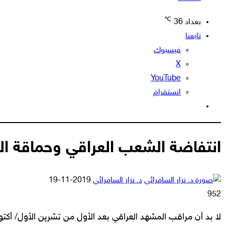
℃
بغداد
36
تابعنا
فيسبوك
‫X
‫YouTube
انستقرام
الوضع
المظلم
انتفاضة الشعب العراقي وحماقة الزع
أرسل
د. نزار السامرائي
2019-11-19
بريدا
952
إلكترونيا
لا بد أن مراقب المشهد العراقي بعد الأول من تشرين الأول/ أكتو