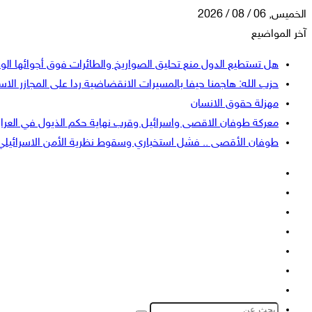
الخميس, 06 / 08 / 2026
آخر المواضيع
هل تستطيع الدول منع تحليق الصواريخ والطائرات فوق أجوائها الو
حزب الله: هاجمنا حيفا بالمسيرات الانقضاضية ردا على المجازر الاسر
مهزلة حقوق الانسان
معركة طوفان الاقصى واسرائيل وقرب نهاية حكم الذيول في العرا
طوفان الأقصى .. فشل استخباري وسقوط نظرية الأمن الاسرائيلي
فيسبوك
‫X
‫YouTube
انستقرام
تسجيل
إضافة
الدخول
عمود
الوضع
جانبي
المظلم