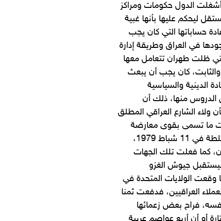
 أشغلت الدول حكومات ومراكز
قل ليحكم عليها بأنها غبية
ادة حساباتها التي كان يجب
الأقل منذ أحداث البصرة عام 2017 بشأن وجودها في العراق وطريقة إدارة
التي ظلت طهران تتعامل معها
ق والثابت، كان يجب أن يبعث
ة الدينية والسياسية
ص الدروس منها، ذلك أن
ن ولاء الشارع العراقي المطلق
انت ما تسمى بقوى معارضة
نظام الحكم الوطني منذ أيام الشاه أو بعد وصول خميني إلى السلطة في 11 شباط 1979،
، كما فعلت تلك الجهات
سيستقبل جيوش الغزو
ما وقعت الولايات المتحدة في
عملاء العراقيين، فدفعت ثمنا
نفسه، فراح بعض زعمائها
رة أو أن أربع عواصم عربية