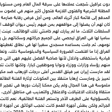
دون عراقيل شجعت عملاءها على سرقة المال العام ومن مستويا
المظلة الشرعية والفتوى اللازمة فتحول كثير منهم في غضون س
المدقع إلى قائمة كبار أثرياء العالم، ومن أجل فرض رقابة صارمة
كان لهم أن يصلوا إلى مواقعهم بمن فيهم رئيس ديوان الوقف ا
السلطات الثلاث، ما لم يبارك لهم خامنئي تلك الوظائف، عينت إ
ساميا لها في العراق ليحصي على الجميع حركاتهم وسكناتهم بل 
نومهم، ثم جاءت بمساعده مسجدي سفيرا لها في نطاق تغطيتها
العراق إذا ما اقتضت الضرورة السياسية والدبلوماسية ذلك، وتع
قيادية باستخفاف واذلال لأنها صاحبة الفضل عليهم فهي التي 
منهم رؤساء وزارات ووزراء ونوابا وموظفين كبارا، ولكنها كانت تت
لقد مارست إيران عبر فيلق القدس أعلى درجات الإرهاب ضد مك
تمييز بل ومارست إرهابا متنقلا بين المكونات لإثارة الفتنة الطا
ملموسة في هذا المجال ولم يكن ممكنا إثبات دورها في تفجير ا
منتقاة وكذلك الاغتيالات والاعتقال والتعذيب في مناطق أخرى
بالمسؤولية على الطرف الآخر وتستعر الفتنة الطائفية، نعم كانت
الجرائم ولكن بطش أجهزة القمع كانت تحجب الوثائق عن أجهزة ال