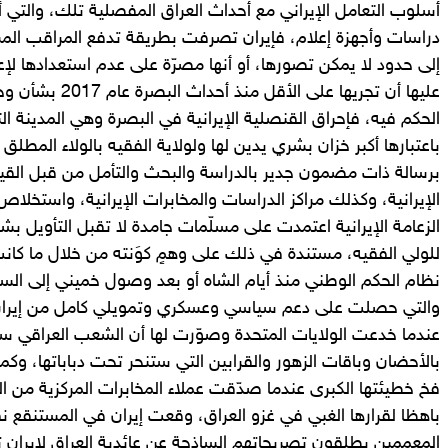
أسلوب التعامل الإيراني مع أحداث العراق المفصلية تلك، والتي
دراسات وأجهزة إعلام، فإيران تصرفت بطريقة تدفع المراقب المست
إلى حدود لا يمكن تصورها، أو أنها مصرّة على عدم استعدادها لإع
عليها أن تجريها على 
الحكم فيه، فإحراق القنصلية الإيرانية في البصرة وهي المدينة 
باعتبارها أكبر خزان بشري يدين لها ولولاية الفقيه بالولاء المطل
برسالة ذات مضمون جدير بالدراسة والبحث والتأمل من قبل القياد
الإيرانية، وكذلك مراكز الدراسات والمخابرات الإيرانية، واستخلا
الزعامة الإيرانية اعتمدت على مسلّمات جامدة لا تقبل التأويل بشأ
للولي الفقيه، مستندة في ذلك على وهمٍ كوَنته من خلال ما ك
والتي حصلت على دعم سياسي وعسكري وتمويلي كامل من إيران
عندما خدعت الولايات المتحدة وصوّرت لها أن الشعب العراقي 
بالأحضان وباقات الزهور والقرابين التي ستنحر تحت دباباتها، وك
فخ خطيئتها الكبرى عندما صدّقت عملاء المخابرات المركزية من ال
باهظا لقرارها الغبي في غزو العراق، وقعت إيران في المستنقع 
المعممين يطلقون تصريحاتهم الساذجة عن عائدية العراق لإيران تا