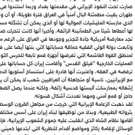
صارت تحت النفوذ الإيراني في مقدمتها بغداد وربما استندوا في ذ
طهران بقيت مطمئنة البال أمنياً في العراق فترة طويلة، أو أن 
الذي مارسته المليشيات الموالية لها أو الذي يمكن أن تشكّله
لها أعطاها شيئا من الطمأنينة الزائفة، وأخيرا أنها كانت تتحرك ض
تجد معارضة أمريكية جادة لتجذير وجودها في العراق على الرغم من 
وتابعت دولة الولي الفقيه حماقة حساباتها التي بنتها أيضا على
لمنطق القوة الغاشمة التي تفرضها أجهزة قمع تابعة للحرس ال
العمليات الخارجية “فيلق القدس” وأقامت إيران كل حساباتها عل
ترفضه في الفقه، واعتبرت أنها قادرة على استنساخ أسلوبها الدم
مع الإيرانيين، ناسية أو متجاهلة أن العراقيين شعب لا يمكن أن 
إشغاله بممارسات ألبستها قدسية زائفة، ولكنه عندما يصل الض
حاجز أو قمع أمني ومهما تعددت أشكال قسوته.
لقد ذهبت الزعامة الإيرانية التي خرجت من مجاهل القرون الوسطى
بثرواته الطبيعية، وبدلا من توظيفها لبناء إيران على أسس مختلفة 
أقامها نظام الشاه الذي انقلبت عليه جموع الشعوب الإيرانية، 
الوسائل لإقامة ركائز ومواضع أقدام للنظرية التي ابتدعها خميني