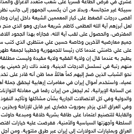
عشري في فرض الطاعة قسريا على شعب متعدد الأعراق والمذاه
سبيكة غير متجانسة، وبدلا من أن يكسب الجمهور إلى جانب نظري
أقصى درجات الضغط على كبار المعممين الشيعة داخل إيران وخارج
لعل أبرزهم أية الله العظمى كاظم شريعة مداري وهو الذي منح خم
المفترض، والحصول على لقب آية الله، فجازاه بهذا الجحود الل
جميع معارضيه الآخرين وخاصة حسين علي منتظري الذي كتب سلسل
على علي خامنئي عندما كان رئيسا للجمهورية وخطيبا لجمعة طهران
يطيح به عندما قال إن ولاية الفقيه ولاية مقيدة وليست مطلق
منهم رتبة في تسلسل الدرجات الدينية، وعند ذاك راح خميني يو
نحو الشباب الذين ضخ إليهم كماً هائلاً مما ظن أنه قادر على تخ
عمياء، واستخدم أموال إيران في مغامرات إرهابية ليحقق جملة أ
عن الساحة الإيرانية، ثم ليجعل من إيران رقما في معادلة التوازنات
والدولية وفي كل الاتصالات الجارية بشأن مشاكلها وتأكيد النفوذ 
وفي العراق الذي يزخر بموروث حضاري غير قابل للإزاحة وبخزين ه
والقابلة للتصنيع اعتمادا على طاقة بشرية خلاقة ومبدعة حاولت 
السلطة وأجهزتها السياسية والأمنية، ففرضت عليه خيارات اقتصا
العراق وبمليارات الدولارات إلى إيران عبر طرق ملتوية، ومن أج