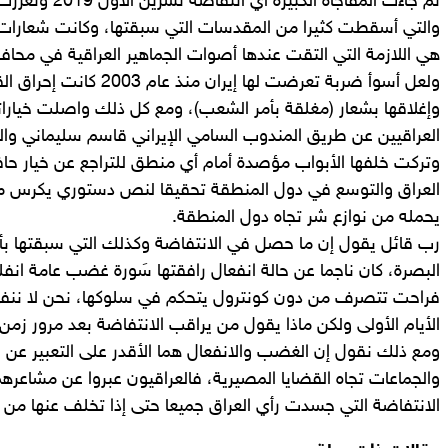
ثم جاءت المفاجأة ا
والتي أسقطت كثيرا من المقدسات التي سبقتها، وكانت شعارات (إ
هي اللازمة التي التقت عندها أصوات الجماهير العراقية في مح
ولعل أسوأ ضربة تعرضت لها إيران 
وإغلاقها بشعار (مغلقة بأمر الشعب)، ومع كل ذلك واصلت خياراته
العراقيين عن طريق المندوب السامي الإيراني قاسم سليماني والمل
وتركت خلفها الأبواب مؤصدة أمام أي منطق للتراجع عن خيار حاف
العراق والتوسع في دول المنطقة تحقيقا لنص دستوري يكرس مبد
يحمله من نوازع شر تجاه دول المنطقة.
رب قائل يقول إن ما حصل في الانتفاضة وكذلك التي سبقتها بأ
البصرة، كان ناجما عن حالة انفعال رافقتها سَورة غضب عامة انفل
فراحت تتصرف من دون كونترول يتحكم في سلوكها، نحن لا ننف
الأيام الأولى ولكن ماذا يقول من يراقب الانتفاضة بعد مرور زم
ومع ذلك نقول إن الغضب والانفعال هما الأقدر على التعبير عن ال
والجماعات تجاه القضايا المصيرية، فالعراقيون عبروا عن مشاعرهم
الانتفاضة التي جسدت رأي العراق جميعا حتى إذا تخلف عنها من