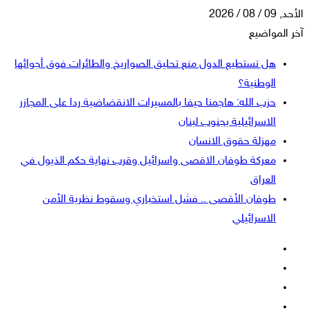
الأحد, 09 / 08 / 2026
آخر المواضيع
هل تستطيع الدول منع تحليق الصواريخ والطائرات فوق أجوائها
الوطنية؟
حزب الله: هاجمنا حيفا بالمسيرات الانقضاضية ردا على المجازر
الاسرائيلية بجنوب لبنان
مهزلة حقوق الانسان
معركة طوفان الاقصى واسرائيل وقرب نهاية حكم الذيول في
العراق
طوفان الأقصى .. فشل استخباري وسقوط نظرية الأمن
الاسرائيلي
فيسبوك
‫X
‫YouTube
انستقرام