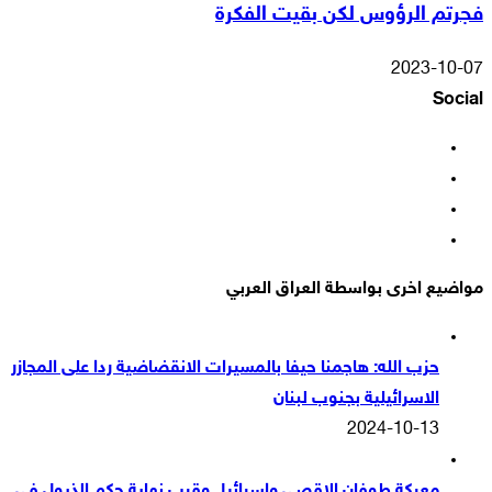
فجرتم الرؤوس لكن بقيت الفكرة
2023-10-07
Social
فيسبوك
‫X
‫YouTube
انستقرام
مواضيع اخرى بواسطة العراق العربي
حزب الله: هاجمنا حيفا بالمسيرات الانقضاضية ردا على المجازر
الاسرائيلية بجنوب لبنان
2024-10-13
معركة طوفان الاقصى واسرائيل وقرب نهاية حكم الذيول في