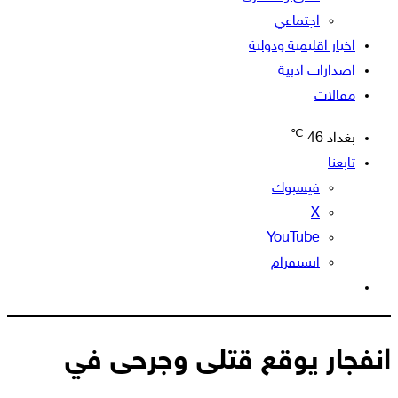
اجتماعي
اخبار اقليمية ودولية
اصدارات ادبية
مقالات
℃
بغداد
46
تابعنا
فيسبوك
‫X
‫YouTube
انستقرام
الوضع
المظلم
انفجار يوقع قتلى وجرحى في