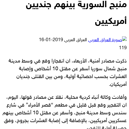
منبج السورية بينهم جنديين
أمريكيين
أرسل
العراق العربي
2019-01-16
بريدا
119
إلكترونيا
ذكرت مصادر أمنية، الأربعاء، ان انفجارا وقع في وسط مدينة
منبج شمال سوريا أسفر عن مقتل 10 أشخاص وإصابة
العشرات بحسب احصائية أولية، ومن بين القتلى جنديان
أمريكيان.
وأفادت وكالة أنباء كردية محلية، نقلا عن مصادر قولها، اليوم،
ان التفجير وقع قبل قليل في مطعم “قصر الأمراء” في شارع
سندس وسط مدينة منبج، وأسفر عن مقتل 10 أشخاص بينهم
عسكريين أمريكيين، بالإضافة إلى إصابة العشرات بجروح، وفق
حصيلة أولية للتفجير.