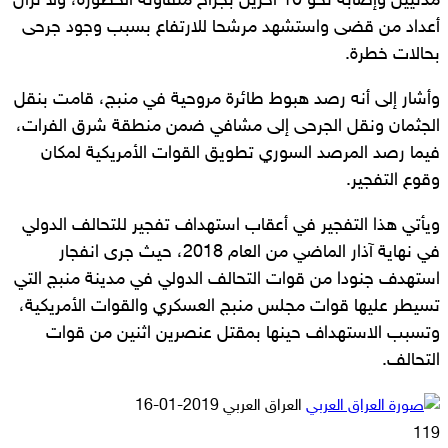
مدنيين وإصابة نحو 10 آخرين بجراح متفاوتة الخطورة، ولا تزال
أعداد من قضى واستشهد مرشحا للارتفاع بسبب وجود جرحى
بحالات خطرة.
وأشار إلى أنه رصد هبوط طائرة مروحية في منبج، قامت بنقل
الجثمان ونقل الجرحى إلى مشافي ضمن منطقة شرق الفرات،
فيما رصد المرصد السوري تطويق القوات الأمريكية لمكان
وقوع التفجير.
ويأتي هذا التفجير في أعقاب استهداف تفجير للتحالف الدولي
في نهاية آذار الماضي من العام 2018، حيث جرى انفجار
استهدف جنودا من قوات التحالف الدولي في مدينة منبج التي
تسيطر عليها قوات مجلس منبج العسكري والقوات الأمريكية،
وتسبب الاستهداف حينها بمقتل عنصرين اثنين من قوات
التحالف.
أرسل
العراق العربي
2019-01-16
بريدا
119