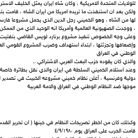
للولايات المتحدة الامريكية ، وكان شاه ايران يمثل الحليف الاستر
ولكن بعد ان استنفذت ما تريده امريكا من ايران الشاه ، قامت بتب
لها من الشاه ، وهو الخميني رجل الدين الذي يحمل مشروعا فارس
، ووجدت الصهيونية العالمية وأمريكا انه الوحيد الذي من الممكن 
وعلى وجه الخصوص تنفيذ مشروع برنارد لويس القاضي بتفتيت الا
وإضعافها وتجزئتها ، ابتداء استهداف وضرب المشروع القومي العر
الوطني في العراق
والذي كان يقوده حزب البعث العربي الاشتراكي ..
وعند استلام الخميني السلطة في ايران والذي نقل بطائرة خاصة ف
دولية وفرنسية ، أعلن نظام خميني مشروعه الخبيث في تصدير الث
موجها ضد النظام الوطني في العراق والامة العربية
وكذلك كان من اخطر تصريحات النظام في حينها ( ان تحرير القدس ي
قامت الحرب على العراق يوم ٤/٩/١٩٨٠