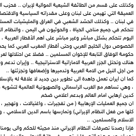
وكذلك على قسم من الطائفة الشيعية الموالية لإيران .. فحزب الل
العميقة التي تهيمن على لبنان وعلى مقدراته السياسية والاقتصاد
في لبنان .. وكذلك الحشد الشعبي في العراق والمليشيات المسلحة
تتحكم في جميع مناحي الحياة ، والحوثيون في اليمن ، والنظام ا
اليوم تتحكم بشكل مباشر وغير مباشر على اهم الأقطار العربية ، 
الخصوص دول الخليج العربي وحتى أقطار المغرب العربي كما يحد
حكومة الوفاق التابعة للإخوان المسلمين .. فضلا عن احتلالها ل
هناك وتحتل الجزر العربية الاماراتية الاستراتيجية .. وإيران تدعم
من اجل النيل من الامة العربية وتدميرها وإضعافها وتجزئتها ..
كما ان ايران تعمل جاهدة الى تطوير دين جديد لا علاقة له بالإس
، وهي تساهم مع الغرب الراسمالي والصهيونية العالمية لتشويه 
كدين ارهابي امام العالم وبدعم اعلامي ضخم
ان جميع العمليات الإرهابية ( من تفجيرات ، واغتيالات ، وتهجير ، 
كلها من فعل النظام الإيراني) وتمارسها باسم الدين الاسلامي ،
الاسلام والمسلمين. ..
فإذا رصدنا تصرفات النظام الإيراني منذ مجيئه للحكم والى يومنا