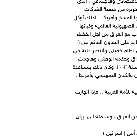
لاقتصادي والاجتماعي ، الذي
حريره من هيمنة الشركات
ها المسخ وأمريكا .. لذلك أوكل
لصهيونية العالمية وكيانها
رب مع العراق من اجل القضاء
خ على التعاون القائم بين (
ى نظام خميني وانتصر عليه في
من العراق وحكمه الوطني وهاجمت
العراق اكثر من مرة وبحجج مختلفة ، حتى هاجمته وغزته واحتلته سنة ٢٠٠٣، وكان ذلك بمساعدة
والكيان الصهيوني وأمريكا ،
للأمة العربية .. فإذا انهارت
 العراق ، وسلمته الى ايران
من ( اسرائيل )