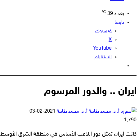
℃
بغداد
39
تابعنا
فيسبوك
‫X
‫YouTube
انستقرام
الوضع
المظلم
ايران .. والدور المرسوم
أرسل
أ. د. محمد طاقة
2021-02-03
بريدا
1٬790
إلكترونيا
كانت ايران تمثل دور اللاعب الأساس في منطقة الشرق الأوس