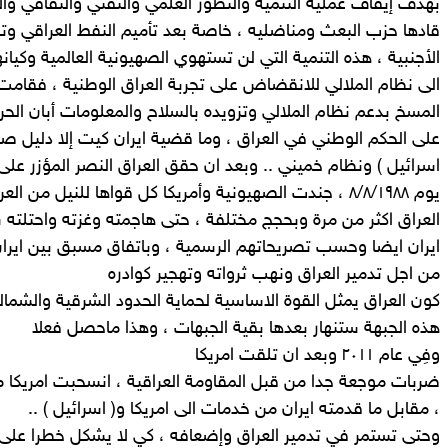
بهدف إيقاف عملية التنمية والتطور العلمي والتقني والثقافي وا
قادها حزب البعث ومناضليه ، خاصة بعد تأميم النفط العراقي وت
الأجنبية ، هذه التنمية التي لن تستهوي الصهيونية العالمية وكيان
الى نظام الملالي للانقضاض على تجربة العراق الوطنية ، فقامت ا
المسخ بدعم نظام الملالي وتزويده بالسلاح والمعلومات أبان الح
على الحكم الوطني في العراق ، وما قضية ايران كيت إلا دليل صار
اسرائيل ) ونظام خميني .. وبعد ان حقق العراق النصر المؤزر عل
يوم ٨/٨/١٩٨٨ ، جندت الصهيونية وأمريكا كل قواها للنيل 
ايران ايضا وحسب تصريحاتهم الرسمية ، وباتفاق مسبق بين ايران 
من اجل تدمير العراق ونهب ثرواته وتهجير كوادره
كون العراق يمثل القوة الاساسية لحماية الحدود الشرقية والشمالية 
هذه الجبهة ستنهار بعدها بقية الجبهات ، وهذا ماحصل فعلا
وفِي عام ٢٠١١ وبعد ان تلقت امريكا
ضربات موجعة جدا من قبل المقاومة العراقية ، انسحبت امريكا من
، مقابل ما قدمته ايران من خدمات الى امريكا و( اسرائيل ) ..
وحتى تستمر في تدمير العراق وإضعافه ، كي لا يشكل خطرا على أ