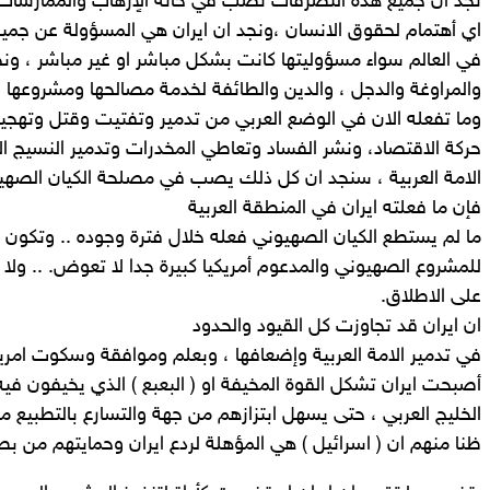
نجد ان جميع هذه التصرفات تصب في خانة الاٍرهاب والممارسات ال
اي أهتمام لحقوق الانسان ،ونجد ان ايران هي المسؤولة عن جميع 
في العالم سواء مسؤوليتها كانت بشكل مباشر او غير مباشر ، ون
والمراوغة والدجل ، والدين والطائفة لخدمة مصالحها ومشروعها ا
وما تفعله الان في الوضع العربي من تدمير وتفتيت وقتل وتهج
حركة الاقتصاد، ونشر الفساد وتعاطي المخدرات وتدمير النسيج ا
الامة العربية ، سنجد ان كل ذلك يصب في مصلحة الكيان الصهي
فإن ما فعلته ايران في المنطقة العربية
ما لم يستطع الكيان الصهيوني فعله خلال فترة وجوده .. وتكون
للمشروع الصهيوني والمدعوم أمريكيا كبيرة جدا لا تعوض. .. ولا تح
على الاطلاق.
ان ايران قد تجاوزت كل القيود والحدود
في تدمير الامة العربية وإضعافها ، وبعلم وموافقة وسكوت امريكا 
أصبحت ايران تشكل القوة المخيفة او ( البعبع ) الذي يخيفون فيه
الخليج العربي ، حتى يسهل ابتزازهم من جهة والتسارع بالتطبيع مع
ظنا منهم ان ( اسرائيل ) هي المؤهلة لردع ايران وحمايتهم من ب