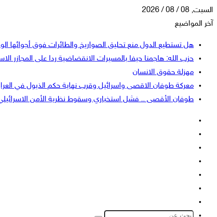
السبت, 08 / 08 / 2026
آخر المواضيع
هل تستطيع الدول منع تحليق الصواريخ والطائرات فوق أجوائها الو
حزب الله: هاجمنا حيفا بالمسيرات الانقضاضية ردا على المجازر الاسر
مهزلة حقوق الانسان
معركة طوفان الاقصى واسرائيل وقرب نهاية حكم الذيول في العرا
طوفان الأقصى .. فشل استخباري وسقوط نظرية الأمن الاسرائيلي
فيسبوك
‫X
‫YouTube
انستقرام
تسجيل
إضافة
الدخول
عمود
الوضع
جانبي
المظلم