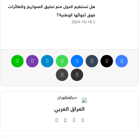
هل تستطيع الدول منع تحليق الصواريخ والطائرات
فوق أجوائها الوطنية؟
2024-10-16
فيسبوك
‫X
ماسنجر
واتساب
تيلقرام
ڤايبر
لاين
مشاركة عبر البريد
طباعة
العراق العربي
‫X
فيسبوك
‫YouTube
انستقرام