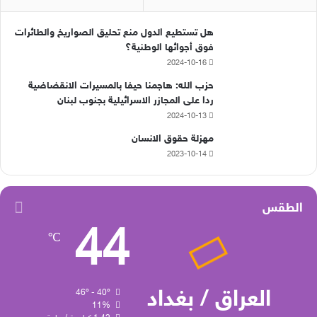
هل تستطيع الدول منع تحليق الصواريخ والطائرات
فوق أجوائها الوطنية؟
2024-10-16
حزب الله: هاجمنا حيفا بالمسيرات الانقضاضية
ردا على المجازر الاسرائيلية بجنوب لبنان
2024-10-13
مهزلة حقوق الانسان
2023-10-14
الطقس
44
℃
العراق / بغداد
46º - 40º
11%