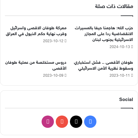
مقالات ذات صلة
حزب الله: هاجمنا حيفا بالمسيرات
معركة طوفان الاقصى واسرائيل
الانقضاضية ردا على المجازر
وقرب نهاية حكم الذيول في العراق
الاسرائيلية بجنوب لبنان
2023-10-12
2024-10-13
طوفان الأقصى .. فشل استخباري
دروس مستخلصة من عملية طوفان
وسقوط نظرية الأمن الاسرائيلي
الأقصى
2023-10-09
2023-10-11
Social
‫X
فيسبوك
‫YouTube
انستقرام