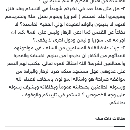
الفاسدة من امثال المجرم قاسم سليماني ؟.
٢- هل مثل هذا يعد في نظركم شهيداً في الاسلام وقد قتل
وهويغزو البلد المسلم ( العراق) ويقوم بقتل اهله وتشريدهم
لانهم لا يدينون بالولاء لعقيدة الولي الفقيه الفاسدة؟ لا
دفاعاً عن القدس كما ادعى الزهار ولبس على الامة .كما ان
اجرامه في سوريا واليمن ودول اخرى لا يخفى؟
٣- جرت عادة القادة المسلمين من السلف في مواجهتهم
لاعدائهم من الكفار ان يخرجوا من بينهم الفسقة والفجرة
والمخالفين لشريعة الله امتثالاً لامره تعالى ليكتب لهم النصر
على عدوهم. فهل سنشهد منكم طرد الزهار والبراءة من
مواقفه صراحة هو وامثاله الموالون باسفاف لاعداء الله
ورسوله الطاعنين بصحابته عموماً وبخلفائه وبشرف رسوله
على وجه الخصوص ؟ لنستمر في تاييدكم والوقوف
بجانبكم.
مقالات ذات صلة