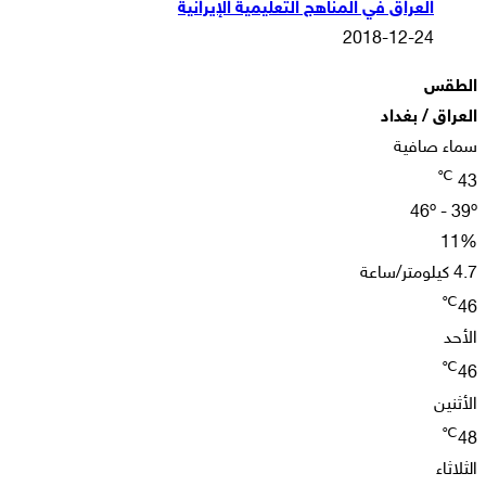
العراق في المناهج التعليمية الإيرانية
2018-12-24
الطقس
العراق / بغداد
سماء صافية
℃
43
46º - 39º
11%
4.7 كيلومتر/ساعة
℃
46
الأحد
℃
46
الأثنين
℃
48
الثلاثاء