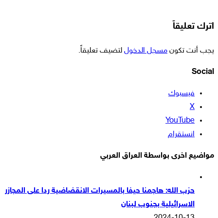
اترك تعليقاً
يجب أنت تكون
مسجل الدخول
لتضيف تعليقاً.
Social
فيسبوك
‫X
‫YouTube
انستقرام
مواضيع اخرى بواسطة العراق العربي
حزب الله: هاجمنا حيفا بالمسيرات الانقضاضية ردا على المجازر
الاسرائيلية بجنوب لبنان