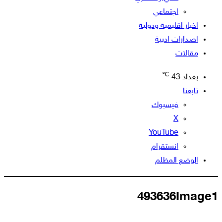
اجتماعي
اخبار اقليمية ودولية
اصدارات ادبية
مقالات
℃
بغداد
43
تابعنا
فيسبوك
‫X
‫YouTube
انستقرام
الوضع المظلم
493636Image1