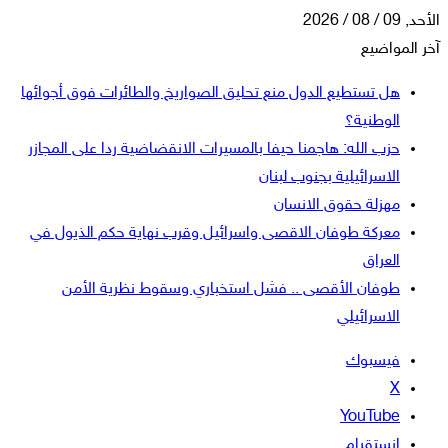
الأحد, 09 / 08 / 2026
آخر المواضيع
هل تستطيع الدول منع تحليق الصواريخ والطائرات فوق أجوائها
الوطنية؟
حزب الله: هاجمنا حيفا بالمسيرات الانقضاضية ردا على المجازر
الاسرائيلية بجنوب لبنان
مهزلة حقوق الانسان
معركة طوفان الاقصى واسرائيل وقرب نهاية حكم الذيول في
العراق
طوفان الأقصى .. فشل استخباري وسقوط نظرية الأمن
الاسرائيلي
فيسبوك
‫X
‫YouTube
انستقرام