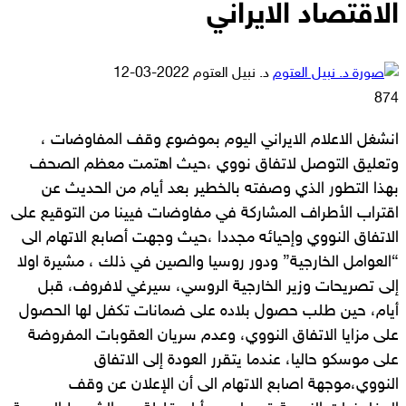
الاقتصاد الايراني
أرسل
د. نبيل العتوم
2022-03-12
بريدا
874
إلكترونيا
انشغل الاعلام الايراني اليوم بموضوع وقف المفاوضات ،
وتعليق التوصل لاتفاق نووي ،حيث اهتمت معظم الصحف
بهذا التطور الذي وصفته بالخطير بعد أيام من الحديث عن
اقتراب الأطراف المشاركة في مفاوضات فيينا من التوقيع على
الاتفاق النووي وإحيائه مجددا ،حيث وجهت أصابع الاتهام الى
“العوامل الخارجية” ودور روسيا والصين في ذلك ، مشيرة اولا
إلى تصريحات وزير الخارجية الروسي، سيرغي لافروف، قبل
أيام، حين طلب حصول بلاده على ضمانات تكفل لها الحصول
على مزايا الاتفاق النووي، وعدم سريان العقوبات المفروضة
على موسكو حاليا، عندما يتقرر العودة إلى الاتفاق
النووي،موجهة اصابع الاتهام الى أن الإعلان عن وقف