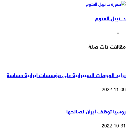
‫X
لاين
ڤايبر
طباعة
تيلقرام
ماسنجر
ماسنجر
مشاركة
واتساب
فيسبوك
عبر
د. نبيل العتوم
البريد
موقع
الويب
مقالات ذات صلة
تزايد الهجمات السيبرانية على مؤسسات ايرانية حساسة
2022-11-06
روسيا توظف ايران لصالحها
2022-10-31