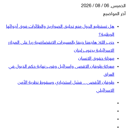
الخميس, 06 / 08 / 2026
آخر المواضيع
هل تستطيع الدول منع تحليق الصواريخ والطائرات فوق أجوائها
الوطنية؟
حزب الله: هاجمنا حيفا بالمسيرات الانقضاضية ردا على المجازر
الاسرائيلية بجنوب لبنان
مهزلة حقوق الانسان
معركة طوفان الاقصى واسرائيل وقرب نهاية حكم الذيول في
العراق
طوفان الأقصى .. فشل استخباري وسقوط نظرية الأمن
الاسرائيلي
فيسبوك
‫X
‫YouTube
انستقرام