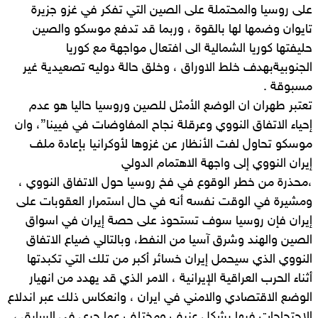
على روسيا والمحتملة على الصين التي تفكر في غزو جزيرة
تايوان وضمها لها بالقوة ، وربما قد تدفع موسكو والصين
حليفتها كوريا الشمالية الى افتعال مواجهة مع كوريا
الجنوبيةبهدف خلط الاوراق ، وخلق حالة دوليه تصعيدية غير
مسبوقة .
تعتبر طهران ان الوضع الأمثل للصين وروسيا حاليا هو عدم
إحياء الاتفاق النووي وعرقلة نجاح المفاوضات في فيينا”، وان
موسكو تحاول لفت الأنظار عن غزوها لأوكرانيا بإعادة ملف
إيران النووي إلى واجهة الاهتمام الدولي
،محذرة من خطر الوقوع في فخ روسيا حول الاتفاق النووي ،
ومشيرة في الوقت نفسه أنه في حال استمرار العقوبات على
إيران فإن روسيا سوف تستحوذ على حصة إيران في اسواق
الصين والهند وشرق آسيا من النفط، وبالتالي ضياع الاتفاق
النووي الذي سيحمل إيران خسائر أكبر من تلك التي تكبدتها
أثناء الحرب العراقية الإيرانية ، الامر الذي قد يهدد من انهيار
الوضع الاقتصادي والامني في ايران ، وانعكاس ذلك عبر اندلاع
الاحتجاجات فيها بشكل عنيف ومختلف عما جرى في السابق ،