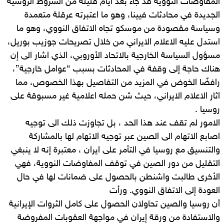
المفاوضات النووية قد جاء بعد أيام قليلة من الشروط الروسية
الجديدة في محادثات فيينا، وهو ما اعتبرته عرقلة متعمدة
وسياسة مقصودة من موسكو تجاه الاتفاق النووي، وهو ما
استدل عليه الاعلام الايراني من خلال تصريحات جوزيب بوريل،
مسؤول السياسة الخارجية بالاتحاد الأوروبي، الذي اشار الى إن
هناك حاجة إلى وقفة في المحادثات بسبب “عوامل خارجية”،
رافضًا الخوض في المزيد من التفاصيل بهذا الخصوص، مما
اثار الاعلام الايراني، حيث شن حمله اعلامية غير مسبوقة على
روسيا .
الامور لم تقف عند هذا الحد ، بل تجاوزت ذلك الى توجيه
اصابع الاتهام الى الصين عبر توجيه الاتهام لها بالمشاركة
والتنسيق مع روسيا في التأمر على ايران ، معتبرة إنه لا ينبغي
التقليل من دور الصين في توقف المفاوضات النووية، فهي
الأخرى طالبت واشنطن بالحصول على ضمانات لها في حال
العودة إلى الاتفاق النووي. ورأت
أن روسيا والصين تحاولان الحصول على كامل الثروات الإيرانية
والاستفادة من ورقة إيران في مواجهة العقوبات المفروضة