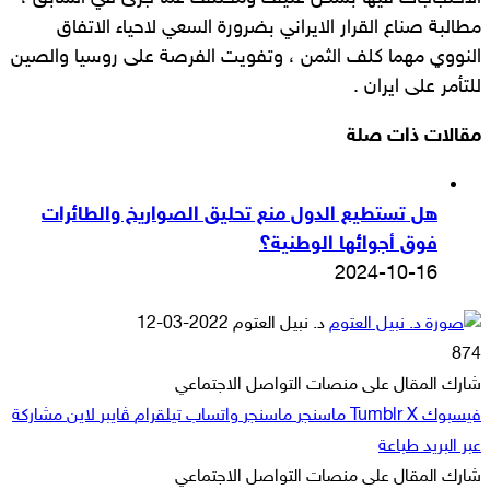
مطالبة صناع القرار الايراني بضرورة السعي لاحياء الاتفاق
النووي مهما كلف الثمن ، وتفويت الفرصة على روسيا والصين
للتأمر على ايران .
مقالات ذات صلة
هل تستطيع الدول منع تحليق الصواريخ والطائرات
فوق أجوائها الوطنية؟
2024-10-16
أرسل
د. نبيل العتوم
2022-03-12
بريدا
874
إلكترونيا
شارك المقال على منصات التواصل الاجتماعي
فيسبوك
‫X
ماسنجر
ماسنجر
واتساب
تيلقرام
ڤايبر
لاين
مشاركة
عبر البريد
طباعة
شارك المقال على منصات التواصل الاجتماعي