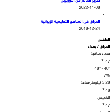
تحرير العالم من الأوربيين
2022-11-08
العراق في المناهج التعليمية الإيرانية
2018-12-24
الطقس
العراق / بغداد
سماء صافية
℃
47
48º - 40º
7%
3.28 كيلومتر/ساعة
℃
48
الخميس
℃
47