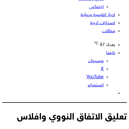
اجتماعي
اخبار اقليمية ودولية
اصدارات ادبية
مقالات
℃
بغداد
47
تابعنا
فيسبوك
‫X
‫YouTube
انستقرام
الوضع
المظلم
تعليق الاتفاق النووي وافلاس