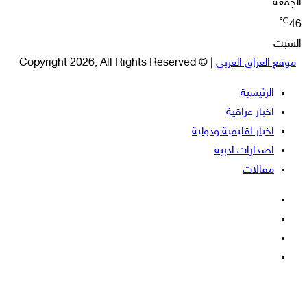
الجمعة
℃
46
السبت
موقع العراق العربي
| © Copyright 2026, All Rights Reserved
الرئيسية
اخبار عراقية
اخبار اقليمية ودولية
اصدارات ادبية
مقالات
فيسبوك
‫X
‫YouTube
انستقرام
‫X
زر
ڤايبر
تيلقرام
واتساب
فيسبوك
الذهاب