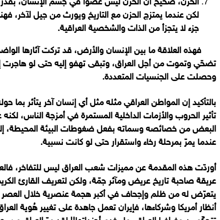
الحزن، صحيح أن الحزن ليس عضوا في جسم الإنسان، بقدر م
لكن عندما يمتزج الحزن مع التاريخ ويورث من جيل لآخر، فهنا 
جزء لا يتجزأ من الذات والشخصية العراقية.
فهذه العلاقة ما بين الإنسان والأرض، قد تركت آثارها الواضحة
تضحّي وتموت من أجل العراق، وتبقى تهفو إليه حتى لو هاجرت إلى
وحصلت على الجنسيات المتعددة.
بالتأكيد إن المواطن العراقي مثله مثل أي إنسان آخر يتأثر بما ح
تأثير الحروب والأزمات الداخلية المستمرة في أمزجة الناس، لكنه 
البعض من خصائصه وسماته بفعل ضغوطات البيئة المحيطة، إلا 
عندما يمرّ بمرحلة رخاء واستقرار حتى لو كانت نسبية.
أوردّت هذه المقدمة عن مميزات شعب العراق ليس للتفاخر، فالع
عريقة صاحبة تاريخ عريض ومآثر جمّة، ولكن لتعريف القارئ الكر
يتعرّض له من ظلم وإجحاف في أكبر هجمة عنصرية خلال العصر 
أنظار أمريكا وشركاءها، فإيران تعمل جاهدة على تغيير هُوية الع