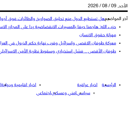
الأحد, 09 / 08 / 2026
آخر المواضيع
هل تستطيع الدول منع تحليق الصواريخ والطائرات فوق أجوائ
حزب الله: هاجمنا حيفا بالمسيرات الانقضاضية ردا على المجازر الاسر
مهزلة حقوق الانسان
معركة طوفان الاقصى واسرائيل وقرب نهاية حكم الذيول في العرا
طوفان الأقصى .. فشل استخباري وسقوط نظرية الأمن الاسرائيلي
الرئيسية
اخبار عراقية
اخبار اقليمية ودولية
ا
سياسي
امني وعسكري
اجتماعي