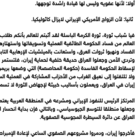
أولا: لأنها عفويه وليس لها قيادة راشدة توجهها.
ثانيا: لأن الزواج الأمريكي الإيراني لايزال كاثوليكيا.
فيا شباب ثورة، ثورة الكرمة الباسلة لقد أثبتم للعالم بأنكم طلا
العالم من فساد الحكومة الطائفية العملية وتسويفاتها واستهتاره
الفساد ونهبوا ثروات العرق، واستعانت بالميلشيات الإرهابية التا
وتردي الأمن وجعلوا العراق حديقة خلفية لحماية إيران، فلتستمر ا
لإسقاط الحكومة الفاسدة (حكومة المحاصصة) التي وضعها بريمر!
ولا تلتفتوا إلى نعيق الغراب من الأحزاب المشاركة في العملية الس
إيران في العراق، ويعملون بأساليب خبيثة لإجهاض الثورة لا تسم
المرتكز الرئيس للنفوذ الإيراني ومشرعه في المنطقة العربية يعت
وجعلها منطلقا للتوسع الجيوسياسي، وبالتالي فإن بداية انحسا
العراق عن دائرة السيطرة المجوسية الصفوية.
فأخرجوا إيران، ودمروا مشروعهم الصفوي الساعي لإعادة الإمبراطور