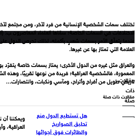
‫X
لاين
ڤايبر
طباعة
تيلقرام
ماسنجر
ماسنجر
مشاركة
واتساب
فيسبوك
تختلف سمات الشخصية الإنسانية من فرد لآخر، ومن مجتمع لآخ
العراق
عبر
الاختلافات في السمات الخاصة؛ سمّاها العلماء المعاصرون ب: (ا
العربي
البريد
عندما يتعلّق الأمر بسمات شعبٍ بأكمله، لذلك تحرص الدول على تبن
العلامة التي تمتاز بها عن غيرها.
‫X
انستقرام
فيسبوك
‫YouTube
والعراق مثل غيره من الدول الأخرى؛ يمتاز بسمات خاصة يتفرّد بها
المعمورة، فالشخصية العراقية؛ فريدة من نوعها تقريبًا، وهذه ال
مقالات
تاريخي طويل من أفراح وأتراح، ومآسي ونكبات، وانتصارات…
ذات
مقالات ذات صلة
صلة
هل تستطيع الدول منع
ويمكننا أن
تحليق الصواريخ
العراقية، وأ
والطائرات فوق أجوائها