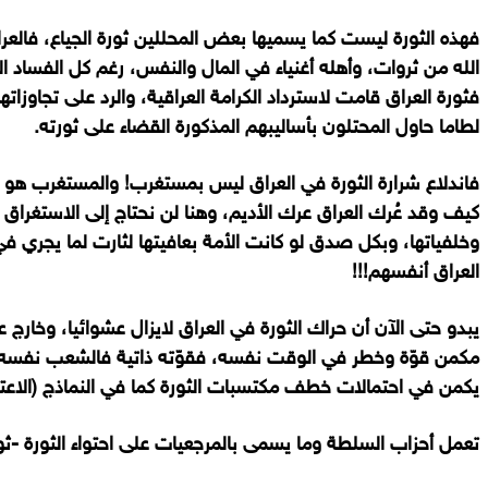
فهذه الثورة ليست كما يسميها بعض المحللين ثورة الجياع، فالعر
الله من ثروات، وأهله أغنياء في المال والنفس، رغم كل الفساد 
فثورة العراق قامت لاسترداد الكرامة العراقية، والرد على تجاوزا
لطاما حاول المحتلون بأساليبهم المذكورة القضاء على ثورته.
فاندلاع شرارة الثورة في العراق ليس بمستغرب! والمستغرب هو تأ
كيف وقد عُرك العراق عرك الأديم، وهنا لن نحتاج إلى الاستغراق
وخلفياتها، وبكل صدق لو كانت الأمة بعافيتها لثارت لما يجري في
العراق أنفسهم!!!
يبدو حتى الآن أن حراك الثورة في العراق لايزال عشوائيا، وخارج 
مكمن قوّة وخطر في الوقت نفسه، فقوّته ذاتية فالشعب نفسه 
يكمن في احتمالات خطف مكتسبات الثورة كما في النماذج (الاعت
تعمل أحزاب السلطة وما يسمى بالمرجعيات على احتواء الثورة
-ثو