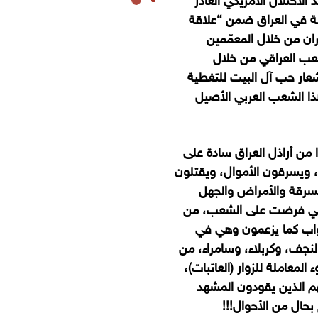
 الاحتلال الأمريكي الغادر
على السلطة في العراق ضمن “علاقة
ان من خلال المعمّمين
لشعب العراقي من خلال
عار حب آل البيت للتغطية
ذا الشعب العربي الأصيل
 من أراذل العراق سادة على
، ويسرقون الأموال، ويقتلون
لسرقة والأمراض والجهل
التي فرضت على الشعب
، من
لثواب كما يزعمون وهي في
نجف، وكربلاء، وسامراء، من
لمعاملة للزوار (العاتبات)،
م الذين يقودون المشهد
 بحال من الأحوال!!!