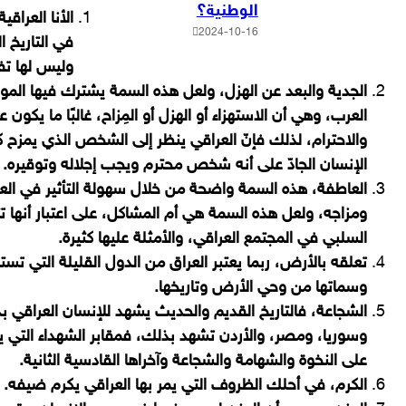
الوطنية؟
الأنا العراقي
2024-10-16
في التاريخ ا
وليس لها تفس
الجدية والبعد عن الهزل، ولعل هذه السمة يشترك فيها المو
العرب، وهي أن الاستهزاء أو الهزل أو المِزاح، غالبًا ما يك
والاحترام، لذلك فإنّ العراقي ينظر إلى الشخص الذي يمزح كثي
الإنسان الجادّ على أنه شخص محترم ويجب إجلاله وتوقيره.
العاطفة، هذه السمة واضحة من خلال سهولة التأثير في العق
ومزاجه، ولعل هذه السمة هي أم المشاكل، على اعتبار أنها تت
السلبي في المجتمع العراقي، والأمثلة عليها كثيرة
.
تعلقه بالأرض، ربما يعتبر العراق من الدول القليلة التي تستم
وسماتها من وحي الأرض وتاريخها.
الشجاعة، فالتاريخ القديم والحديث يشهد للإنسان العراق
وسوريا، ومصر، والأردن تشهد بذلك، فمقابر الشهداء التي يك
على النخوة والشهامة والشجاعة وآخراها القادسية الثانية.
الكرم، في أحلك الظروف التي يمر بها العراقي يكرم ضيفه.