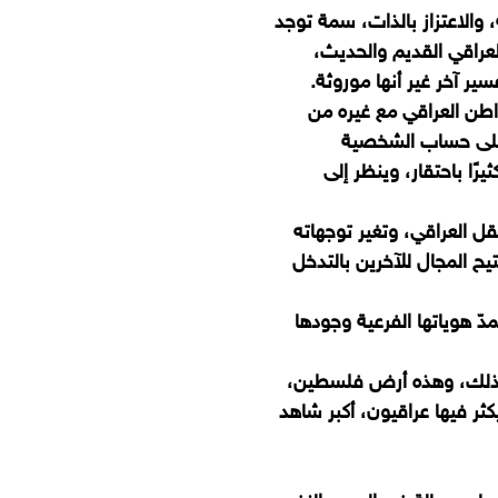
ة، والاعتزاز بالذات، سمة توجد
لعراقي القديم والحديث،
ير آخر غير أنها موروثة.
اطن العراقي مع غيره من
ون على حساب الشخصية
رًا باحتقار، وينظر إلى
ل العراقي، وتغير توجهاته
يح المجال للآخرين بالتدخل
دّ هوياتها الفرعية وجودها
ي بذلك، وهذه أرض فلسطين،
ثر فيها عراقيون، أكبر شاهد