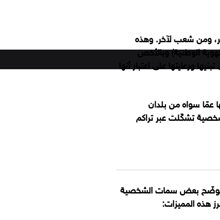
969
ر، ومن شعب لآخر. وهذه
لهوية الوطنية) وبالأخص
يها ورعايتها على اعتبار أنها
‫X
ڤايبر
تيلقرام
واتساب
فيسبوك
 عمّا سواه من بلدان
شخصية تشكّلت عبر تراكم
 نوضّح بعض سمات الشخصية
برز هذه المميزات: