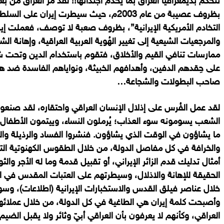
تتحكّم بديمغرافيا العراق بما يخدم أجنداتها!! لقد مرّ العراق من بعد
بظروف عصيبة من عام 2003م، حيث سيطرت إيران 
التخادم الأمريكية الإيرانية”، بظروف صعبة لا توصف، فعملت إير
والمرجعيات الشيعية إلى تغيير الهُوية العربية العراقية، وإهانة ا
ممارسات تنافي القيم والأخلاق، فتقوم باستخدام الدين وتحت ش
على حِقدهم الدفين، وأهدافهم الخبيثة، ونواياهم الفاسدة ضد ه
صاحب البطولات والشجاعة…
لقد عمل الفُرس على إذلال الإنسان العراقي واحتقاره، لقد صنعوا
الشعب يسومونه سوء العذاب؛ يُرملون النساء، وييتمون الأطفال
ما يشاؤون في الوقت الذي يشاؤون. فنشروا الفساد والرذيلة وا
والخرافة في كل مفاصل الدولة، من خلال الطقوس الكهنوتية 
أمثال تدليك قدم الزائر الإيراني، أو تقبيل قدمة وما له الأجر وا
الحقيقة للإهانة والاذلال، وسيطرتهم على العتبات المقدس في ال
خلال عناصر فيلق القدس والاستخبارات الإيرانية (اطلاعات)، وسوء ا
وأصبحت كلمة إيران هي الطاغية في كل الدولة، من خلال عملائه
العراقي، وكأنهم لا يعرفون بأن العراقي أبيّ وثائر ولا يقبل الضيم