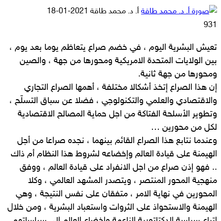
أرسل
أ. د. محمد طاقة
2021-01-18
بريدا
931
إلكترونيا
تعيش البشرية اليوم ، في خضم صراع يتعاظم يوما بعد يوم ،
بين الولايات المتحدة الامريكية ومحورها من جهة ، والصين
ومحورها من جهة ثانية.
إن هذا الصراع إتخذ أشكالا مختلفة ، أهمها الصراع التجاري
والاقتصادي والعلمي والتكنولوجي ، فضلا عن سباق التسلّح ،
وتطوير الأسلحة الفتاكة من اجل حماية المصالح الاقتصادية
لكل من محورين …
وعندما نتابع هذا الصراع القائم بينهما ، نجده صراعا من أجل
الهيمنة على قيادة العالم وإخضاعه لشروط هذا النظام أم ذاك
.. فهو إذن صراع من اجل الانفراد على قيادة العالم ، ووفق
منهجية المحور المنتصر ، ويتصدر المشهد العالمي ، وكلا
المحورين في نهاية الامر ، متفقان على نفس النتيجة ، وهي
الهيمنة والاستحواذ على الثروات واستعباد البشرية ، ومن خلال