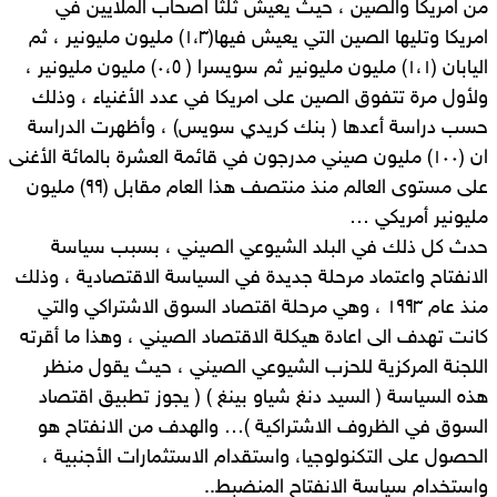
من امريكا والصين ، حيث يعيش ثلثا اصحاب الملايين في
امريكا وتليها الصين التي يعيش فيها(١،٣) مليون مليونير ، ثم
اليابان (١،١) مليون مليونير ثم سويسرا ( ٠،٥) مليون مليونير ،
ولأول مرة تتفوق الصين على امريكا في عدد الأغنياء ، وذلك
حسب دراسة أعدها ( بنك كريدي سويس) ، وأظهرت الدراسة
ان (١٠٠) مليون صيني مدرجون في قائمة العشرة بالمائة الأغنى
على مستوى العالم منذ منتصف هذا العام مقابل (٩٩) مليون
مليونير أمريكي …
حدث كل ذلك في البلد الشيوعي الصيني ، بسبب سياسة
الانفتاح واعتماد مرحلة جديدة في السياسة الاقتصادية ، وذلك
منذ عام ١٩٩٣ ، وهي مرحلة اقتصاد السوق الاشتراكي والتي
كانت تهدف الى اعادة هيكلة الاقتصاد الصيني ، وهذا ما أقرته
اللجنة المركزية للحزب الشيوعي الصيني ، حيث يقول منظر
هذه السياسة ( السيد دنغ شياو بينغ ) ( يجوز تطبيق اقتصاد
السوق في الظروف الاشتراكية )… والهدف من الانفتاح هو
الحصول على التكنولوجيا، واستقدام الاستثمارات الأجنبية ،
واستخدام سياسة الانفتاح المنضبط..