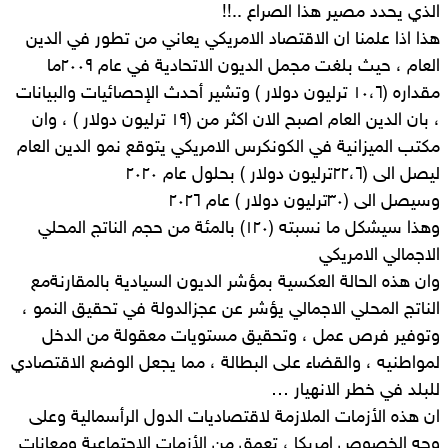
الذي يحدد مصير هذا الصراع ..!!
هذا اذا علمنا ان الاقتصاد الامريكي يعاني من تطور في الدين
العام ، حيث بلغت مجمل الديون الاتحادية في عام ٢٠٠٩ما
مقداره (١٠،٦ ترليون دولار ) وتشير أحدث الإحصائيات والبيانات
، بان الدين العام اصبح الان اكثر من (١٩ ترليون دولار ) ، وان
مكتب الميزانية في الكونكرس الامريكي يتوقع نمو الدين العام
ليصل الى (٢٢،٦ترليون دولار ) بحلول عام ٢٠٢٠
وسيصل الى (٣٠ترليون دولار ) عام ٢٠٢٦
وهذا سيشكل ما نسبته (١٢٠) بالمئة من حجم الناتج المحلي
الاجمالي الامريكي
وان هذه الحالة العكسية بمؤشر الديون السيادية بالمقارنةمع
الناتج المحلي الاجمالي يؤشر عن عجزالدولة في تحقيق النمو ،
وتوفير فرص عمل ، وتحقيق مستويات معقولة من الدخل
لمواطنيه ، والقضاء على البطالة ، مما يجعل الوضع الاقتصادي
للبلد في خطر الانهيار …
ان هذه الأزمات الملازمة لاقتصاديات الدول الرأسمالية وعلى
وجه الخصوص امريكا ، تعمق من الأزمات الاجتماعية ومعانات