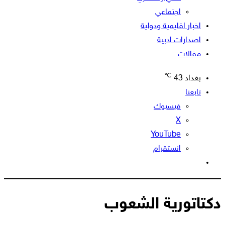
اجتماعي
اخبار اقليمية ودولية
اصدارات ادبية
مقالات
℃
بغداد
43
تابعنا
فيسبوك
‫X
‫YouTube
انستقرام
الوضع
المظلم
دكتاتورية الشعوب