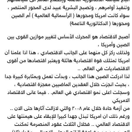
اتباع سياسة الدكتاتورية الناعمة وإخضاع العالم الى سياساتهم
وتنفيذ أوامرهم ، وتصبح البشرية عبيد لدى المحور المنتصر ،
سواء كانت امريكا ومحورها ( الرأسمالية العالمية ) أم الصين
ومحورها ( الدكتاتورية الناعمة)
أصبح الاقتصاد هو المحرك الأساس لتغيير موازين القوى بين
الصين وأمريكا ،
ولذلك ركز كل منهما على الجانب الاقتصادي ، هذا اذا علمنا أن
امريكا تمتلك قوة اقتصادية هائلة ويعتبر اقتصادها من أقوى
الاقتصاديات في العالم. ..
لذا ادركت الصين هذا الجانب ، وبدأت تعمل وبمثابرة كبيرة جدا
، بحيث انجزت خلال العقدين الماضيين معجزة اقتصادية ،
وسجلت اعلى نمو اقتصادي في العالم. . فيما عانى الاقتصاد
الامريكي
من أزمة حادة خلال عام ٢٠٠٨ والتي لازالت آثارها حتى الان ..
ورغم ذلك ان امريكا تبذل جهدا كبيرا للإبقاء على هيمنتها على
الاقتصاد العالمي .. فخلال الثلاث عقود المنصرمة تمكنت