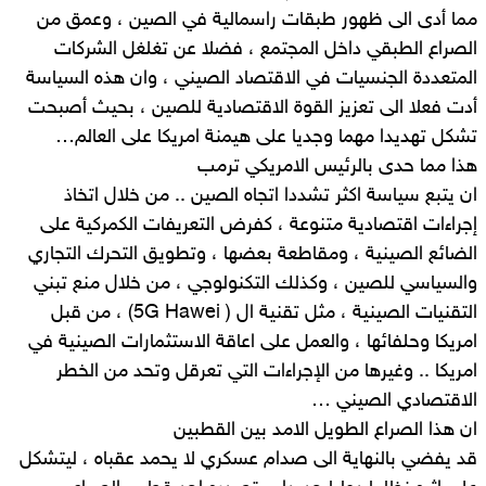
مما أدى الى ظهور طبقات راسمالية في الصين ، وعمق من
الصراع الطبقي داخل المجتمع ، فضلا عن تغلغل الشركات
المتعددة الجنسيات في الاقتصاد الصيني ، وان هذه السياسة
أدت فعلا الى تعزيز القوة الاقتصادية للصين ، بحيث أصبحت
تشكل تهديدا مهما وجديا على هيمنة امريكا على العالم…
هذا مما حدى بالرئيس الامريكي ترمب
ان يتبع سياسة اكثر تشددا اتجاه الصين .. من خلال اتخاذ
إجراءات اقتصادية متنوعة ، كفرض التعريفات الكمركية على
الضائع الصينية ، ومقاطعة بعضها ، وتطويق التحرك التجاري
والسياسي للصين ، وكذلك التكنولوجي ، من خلال منع تبني
التقنيات الصينية ، مثل تقنية ال ( 5G Hawei) ، من قبل
امريكا وحلفائها ، والعمل على اعاقة الاستثمارات الصينية في
امريكا .. وغيرها من الإجراءات التي تعرقل وتحد من الخطر
الاقتصادي الصيني …
ان هذا الصراع الطويل الامد بين القطبين
قد يفضي بالنهاية الى صدام عسكري لا يحمد عقباه ، ليتشكل