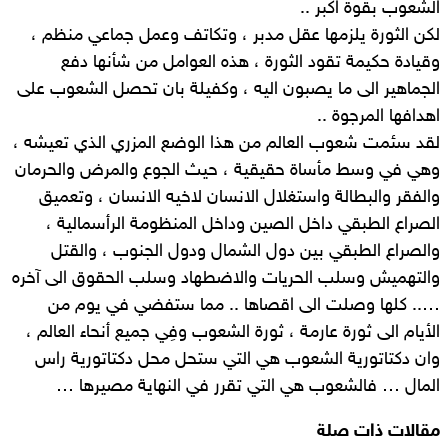
الشعوب بقوة اكبر ..
لكن الثورة يلزمها عقل مدبر ، وتكاتف وعمل جماعي منظم ،
وقيادة حكيمة تقود الثورة ، هذه العوامل من شأنها دفع
الجماهير الى ما يصبون اليه ، وكفيلة بان تحصل الشعوب على
اهدافها المرجوة ..
لقد سئمت شعوب العالم من هذا الوضع المزري الذي تعيشه ،
وهي في وسط مأساة حقيقية ، حيث الجوع والمرض والحرمان
والفقر والبطالة واستغلال الانسان لاخيه الانسان ، وتعميق
الصراع الطبقي داخل الصين وداخل المنظومة الرأسمالية ،
والصراع الطبقي بين دول الشمال ودول الجنوب ، والقتل
والتهميش وسلب الحريات والاضطهاد وسلب الحقوق الى آخره
….. كلها وصلت الى اقصاها .. مما ستفضي في يوم من
الأيام الى ثورة عارمة ، ثورة الشعوب وفِي جميع أنحاء العالم ،
وان دكتاتورية الشعوب هي التي ستحل محل دكتاتورية راس
المال … فالشعوب هي التي تقرر في النهاية مصيرها …
مقالات ذات صلة