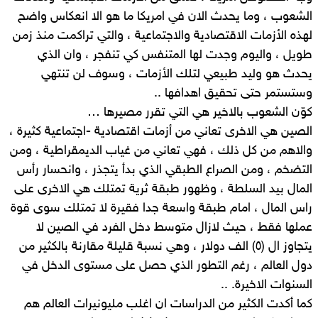
الشعوب ، وما يحدث الان في امريكا ما هو الا انعكاس واضح
لهذه الأزمات الاقتصادية والاجتماعية ، والتي تراكمت منذ زمن
طويل ، واليوم وجدت لها المتنفس كي تنفجر ، وان الذي
يحدث هو وليد طبيعي لتلك الأزمات ، وسوف لن تنتهي
وستستمر حتى تحقيق اهدافها ..
كوّن الشعوب بالاخير هي التي تقرر مصيرها …
الصين هي الاخرى تعاني من أزمات اقتصادية -اجتماعية كثيرة ،
والاهم من كل ذلك ، فهي تعاني من غياب الديمقراطية ، ومن
التضخم ، ومن الصراع الطبقي الذي بدأ يتجذر ، وانحسار رأس
المال بيد السلطة ، وظهور طبقة ثرية تمتلك هي الاخرى على
راس المال ، امام طبقة واسعة جدا فقيرة لا تمتلك سوى قوة
عملها فقط ، حيث لازال متوسط دخل الفرد في الصين لا
يتجاوز ال (٥) الف دولار ، وهي نسبة قليلة مقارنة بالكثير من
دول العالم ، رغم التطور الذي حصل على مستوى الدخل في
السنوات الاخيرة. ..
كما أكدت الكثير من الدراسات ان اغلب مليونيرات العالم هم