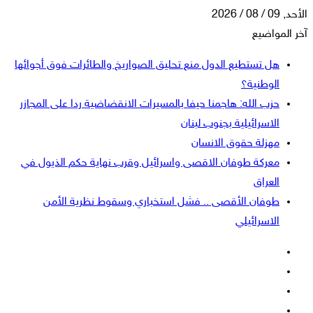
الأحد, 09 / 08 / 2026
آخر المواضيع
هل تستطيع الدول منع تحليق الصواريخ والطائرات فوق أجوائها
الوطنية؟
حزب الله: هاجمنا حيفا بالمسيرات الانقضاضية ردا على المجازر
الاسرائيلية بجنوب لبنان
مهزلة حقوق الانسان
معركة طوفان الاقصى واسرائيل وقرب نهاية حكم الذيول في
العراق
طوفان الأقصى .. فشل استخباري وسقوط نظرية الأمن
الاسرائيلي
فيسبوك
‫X
‫YouTube
انستقرام