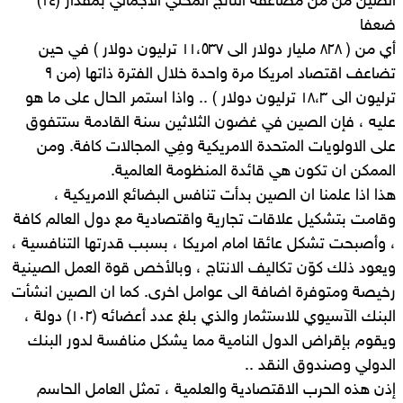
الصين من من مضاعفة الناتج المحلي الاجمالي بمقدار (١٤)
ضعفا
أي من ( ٨٢٨ مليار دولار الى ١١،٥٣٧ ترليون دولار ) في حين
تضاعف اقتصاد امريكا مرة واحدة خلال الفترة ذاتها (من ٩
ترليون الى ١٨،٣ ترليون دولار ) .. واذا استمر الحال على ما هو
عليه ، فإن الصين في غضون الثلاثين سنة القادمة ستتفوق
على الاولويات المتحدة الامريكية وفِي المجالات كافة. ومن
الممكن ان تكون هي قائدة المنظومة العالمية.
هذا اذا علمنا ان الصين بدأت تنافس البضائع الامريكية ،
وقامت بتشكيل علاقات تجارية واقتصادية مع دول العالم كافة
، وأصبحت تشكل عائقا امام امريكا ، بسبب قدرتها التنافسية ،
ويعود ذلك كوّن تكاليف الانتاج ، وبالأخص قوة العمل الصينية
رخيصة ومتوفرة اضافة الى عوامل اخرى. كما ان الصين انشأت
البنك الآسيوي للاستثمار والذي بلغ عدد أعضائه (١٠٢) دولة ،
ويقوم بإقراض الدول النامية مما يشكل منافسة لدور البنك
الدولي وصندوق النقد ..
إذن هذه الحرب الاقتصادية والعلمية ، تمثل العامل الحاسم