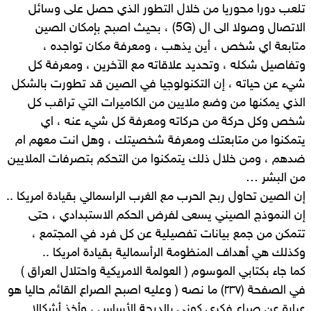
تلعب دورا محوريا من خلال التطور الذي حصل على وسائل
الاتصال وصولا الى ال (5G) ، بحيث اصبح بإمكان الصين
متابعة اي شخص ، أين يذهب ، ومعرفة مكان تواجده ،
وتفاصيل شكله ، وتحديد علاقاته مع الآخرين ، ومعرفة كل
شيء عن حياته ، إن التكنولوجيا في الصين قد تطورت بالشكل
الذي يمكنها من وضع ملايين من الكاميرات التي تراقب كل
شخص وكل حركة من حركاته ومعرفة كل شيء عنه ، اي
يتمكنوا من متابعتك ومعرفة شخصيتك ، وهل انت معهم ام
ضدهم ، ومن خلال ذلك يتمكنوا من التحكم بتصرفات الملايين
من البشر …
إن الصين تحاول ربح الحرب مع الغرب الراسمالي بقيادة امريكا ..
إن النموذج الصيني يسعى لفرض الحكم الاستبدادي ، حتى
تتمكن من جمع بيانات تفصيلية عن كل فرد في المجتمع ،
وكذلك هي أهداف المنظومة الرأسمالية بقيادة امريكا ..
كما جاء بكتابي الموسوم ( العولمة الامريكية واحتلال العراق )
في الصفحة (٢٣٧) ما نصه ( وعليه اصبح الصراع القائم حاليا هو
عبارة عن صراع فكري كوني بالدرجة الأساس ، وأخذ أشكالا