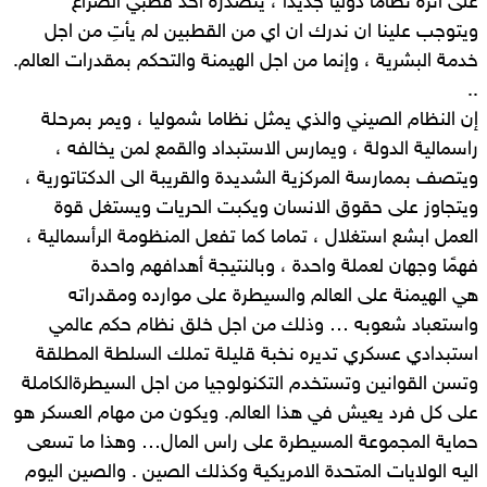
على اثره نظاما دوليا جديدا ، يتصدره احد قطبي الصراع
ويتوجب علينا ان ندرك ان اي من القطبين لم يأتِ من اجل
خدمة البشرية ، وإنما من اجل الهيمنة والتحكم بمقدرات العالم.
..
إن النظام الصيني والذي يمثل نظاما شموليا ، ويمر بمرحلة
راسمالية الدولة ، ويمارس الاستبداد والقمع لمن يخالفه ،
ويتصف بممارسة المركزية الشديدة والقريبة الى الدكتاتورية ،
ويتجاوز على حقوق الانسان ويكبت الحريات ويستغل قوة
العمل ابشع استغلال ، تماما كما تفعل المنظومة الرأسمالية ،
فهمًا وجهان لعملة واحدة ، وبالنتيجة أهدافهم واحدة
هي الهيمنة على العالم والسيطرة على موارده ومقدراته
واستعباد شعوبه … وذلك من اجل خلق نظام حكم عالمي
استبدادي عسكري تديره نخبة قليلة تملك السلطة المطلقة
وتسن القوانين وتستخدم التكنولوجيا من اجل السيطرةالكاملة
على كل فرد يعيش في هذا العالم. ويكون من مهام العسكر هو
حماية المجموعة المسيطرة على راس المال… وهذا ما تسعى
اليه الولايات المتحدة الامريكية وكذلك الصين . والصين اليوم