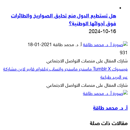
هل تستطيع الدول منع تحليق الصواريخ والطائرات
فوق أجوائها الوطنية؟
2024-10-16
أرسل
أ. د. محمد طاقة
2021-01-18
بريدا
931
إلكترونيا
شارك المقال على منصات التواصل الاجتماعي
فيسبوك
‫X
ماسنجر
ماسنجر
واتساب
تيلقرام
ڤايبر
لاين
مشاركة
عبر البريد
طباعة
شارك المقال على منصات التواصل الاجتماعي
‫X
لاين
ڤايبر
طباعة
تيلقرام
ماسنجر
ماسنجر
مشاركة
واتساب
فيسبوك
عبر
أ. د. محمد طاقة
البريد
مقالات ذات صلة