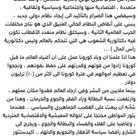
متعددة ، اقتصادية منها واجتماعية وسياسية وثقافية ،
وسيفضي هذا الصراع بالتأكيد الى إيجاد نظام دولي جديد ،
ينبني على أنقاض النظام الحالي العتيق الذي هو نتاج مخلفات
الحرب العالمية الثانية ، وسيخلق نظام متعدد الأقطاب تكون
فيه دكتاتورية الشعوب هي التي تتحكم بالعالم وليس دكتاتورية
راس المال ) …
هذا اذا علمنا ان وباء كورونا عمل على ان أغنياء العالم ما قبل
كورونا زادوا من قوتهم وقدرتهم على حفظ نفوذهم ، ونجحوا
في تعظيم اموالهم في فترة كورونا الى اكثر من (١٠) ترليون
دولار
بينما ملايين من البشر وفِي ارجاء العالم فقدوا مكان عملهم ،
وارتفعت نسبة البطالة وزاد الفقر والجوع والحرمان ، وهذا من
شأنه ان يبعث على الغضب الجماهيري والسياسي .. فعندما
يثور المواطن محتجا على احواله المعيشية والاقتصادية المتردية
، وغاضبا على الغلاء والفساد والبطالة والجوع ، ويخرج الى
الشارع رافضا سياسة الأفقار والتجويع والالهاء .. اكيدستثور