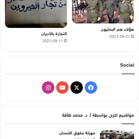
هؤلاء هم البعثيون
التجارة بالأديان
2023-09-27
2023-09-17
Social
‫X
فيسبوك
‫YouTube
انستقرام
مواضيع اخرى بواسطة أ. د. محمد طاقة
مهزلة حقوق الانسان