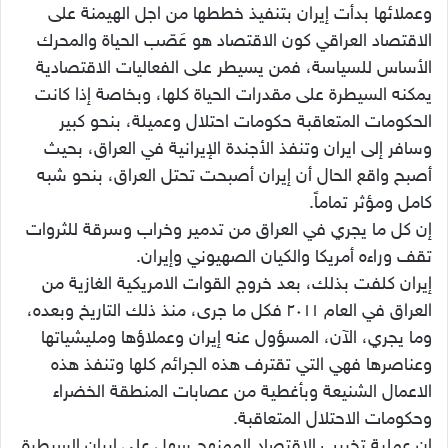
وعملائها بدأت إيران بتنفيذ خططها من اجل الهيمنة على
الاقتصاد العراقي كون الاقتصاد هو عَصّب الحياة والمحرك
الأساس للسياسة، فمن يسيطر على الفعاليات الاقتصادية
يمكنه السيطرة على مقدرات الحياة كلها، وبخاصة إذا كانت
الحكومات المتعاقبة حكومات احتلال وعميلة، بنحو كبير
وسافر إلى ايران وتنفذ الأجندة الإيرانية في العراق، بحيث
أصبح واقع الحال أن إيران أصبحت تحتل العراق، بنحو شبه
كامل ومؤثر تماماً.
إن كل ما يجري في العراق من تدمير وخراب وسرقة للثروات
تقف وراءه أمريكا والكيان الصهيوني وإيران.
إيران كلفت بذلك، بعد خروج القوات الامريكية الغازية من
العراق في العام ٢٠١١ فكل ما جرى، منذ ذلك التاريخ وبعده،
وما يجري، الآن، المسؤول عنه إيران وعملاؤها ومليشياتها
وعناصرها فهي التي تقترف هذه الجرائم كلها وتنفذ هذه
الاعمال الشنيعة وبأغطية من عصابات المنطقة الخضراء
وحكومات الاحتلال المتعاقبة.
ان عملية تخريب الاقتصاد الممنهج سهل على إيران السيطرة