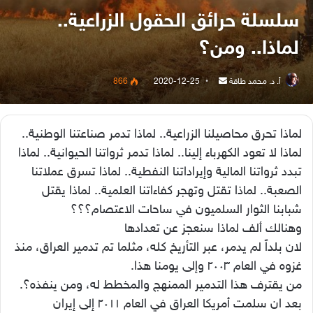
سلسلة حرائق الحقول الزراعية..
لماذا.. ومن؟
أرسل
أ. د. محمد طاقة
2020-12-25
866
بريدا
إلكترونيا
لماذا تحرق محاصيلنا الزراعية.. لماذا تدمر صناعتنا الوطنية..
لماذا لا تعود الكهرباء إلينا.. لماذا تدمر ثرواتنا الحيوانية.. لماذا
تبدد ثرواتنا المالية وإيراداتنا النفطية.. لماذا تسرق عملاتنا
الصعبة.. لماذا تقتل وتهجر كفاءاتنا العلمية.. لماذا يقتل
شبابنا الثوار السلميون في ساحات الاعتصام؟؟؟
وهنالك ألف لماذا سنعجز عن تعدادها
لان بلداً لم يدمر، عبر التأريخ كله، مثلما تم تدمير العراق، منذ
غزوه في العام ٢٠٠٣ وإلى يومنا هذا.
من يقترف هذا التدمير الممنهج والمخطط له، ومن ينفذه؟.
بعد ان سلمت أمريكا العراق في العام ٢٠١١ إلى إيران