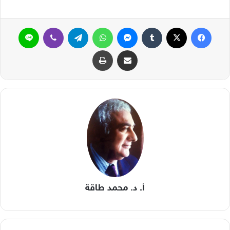
فيسبوك
‫X
ماسنجر
واتساب
تيلقرام
ڤايبر
لاين
مشاركة عبر البريد
طباعة
أ. د. محمد طاقة