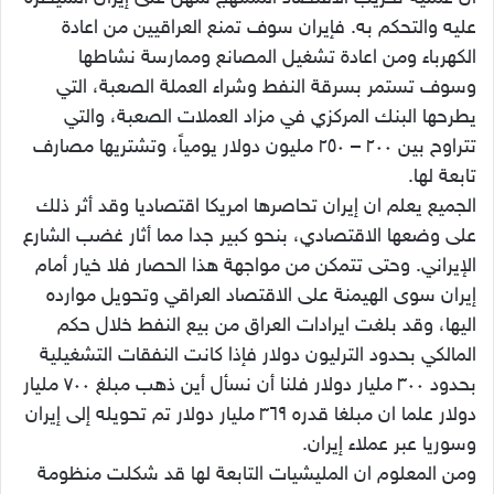
عليه والتحكم به. فإيران سوف تمنع العراقيين من اعادة
الكهرباء ومن اعادة تشغيل المصانع وممارسة نشاطها
وسوف تستمر بسرقة النفط وشراء العملة الصعبة، التي
يطرحها البنك المركزي في مزاد العملات الصعبة، والتي
تتراوح بين ٢٠٠ – ٢٥٠ مليون دولار يومياً، وتشتريها مصارف
تابعة لها.
الجميع يعلم ان إيران تحاصرها امريكا اقتصاديا وقد أثر ذلك
على وضعها الاقتصادي، بنحو كبير جدا مما أثار غضب الشارع
الإيراني. وحتى تتمكن من مواجهة هذا الحصار فلا خيار أمام
إيران سوى الهيمنة على الاقتصاد العراقي وتحويل موارده
اليها، وقد بلغت ايرادات العراق من بيع النفط خلال حكم
المالكي بحدود الترليون دولار فإذا كانت النفقات التشغيلية
بحدود ٣٠٠ مليار دولار فلنا أن نسأل أين ذهب مبلغ ٧٠٠ مليار
دولار علما ان مبلغا قدره ٣٦٩ مليار دولار تم تحويله إلى إيران
وسوريا عبر عملاء إيران.
ومن المعلوم ان المليشيات التابعة لها قد شكلت منظومة