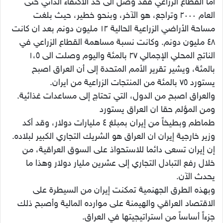
اما القطاع الزراعي فقد وصل الى حد الاكتفاء الذاتي حتى
العام ٢٠٠٠ وتراجع، هو الآخر، وبنحو خطير، حيث بلغت
مساحة الأراضي الزراعية الحالية ١٢ مليون دونم بعد ان كانت
٤٨ مليون دونم. وكانت نسبة مساهمة القطاع الزراعي في
الناتج المحلي الإجمالي ٢٧ بالمئة واليوم وصلت الى ١،٥
بالمئة، ويشير تقرير الأمم المتحدة إلى أن العراق اصبح
يستورد ٧٥ بالمئة من المنتجات الزراعية من ايران.
والعراق اصبح من الدول، التي تحتاج إلى مساعدات غذائية.
ومن المؤلم حقا ان العراق يستورد
طماطم وبطيخاً من إيران بمبلغ ٤ مليارات دولار، وقد أكد
وزير خارجية إيران ان العراق هو الشريك التجاري الكبير لبلاده.
إن إيران تسعى دائما للاستحواذ على السوق العراقية، من
خلال رفع التبادل التجاري إلى عشرين مليار دولار وهذا ما
يحدث الآن.
وبهذه الطرق الجهنمية تمكنت إيران من السيطرة على
الاقتصاد العراقي والهيمنة على موارده المالية وأصبح ذلك
جزءاً أساساً من استراتيجيتها في العراق.