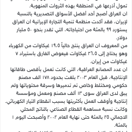
تمول أذرعها في المنطقة بهذه الثروات المنهوبة.
ان العراق أصبح أحد أفضل الأسواق التصديرية بالنسبة
لإيران، فقد أكدت منظمة تنمية التجارة الإيرانية ان العراق
يستورد ٩٩ بالمئة من احتياجاته، التي تقدر بنحو ٥٠ مليار
دولار.
من المعروف ان العراق ينتج حالياً ١٩،٥ غيكاوات من الكهرباء
وهو يحتاج إلى ٢٦،٥ غيكاوات فيعوض الفارق باستيراد ٧
غيكاوات من إيران.
ان عدد المصانع العراقية، التي كانت تعمل بأقصى طاقاتها
الإنتاجية، قبل العام ٢٠٠٣ بلغت بحدود ١٧٨ الف مصنع
حكومي ومختلط وخاص تم تدميرها وسرقة محتوياتها ولم
يبق لدى العراق سوى ١٣ ألف مصنع ومعمل ومؤسسة
إنتاجية وأوقف العمل بأكثريتها بسبب انقطاع التيار الكهربائي.
وكانت نسبة مساهمة القطاع الصناعي بالناتج المحلي
الاجمالي ٢٥ بالمئة حتى نهاية العام ٢٠٠٢ وأصبحت اليوم ١
بالمئة.