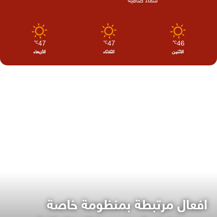
سماء صافية
47
47
46
℃
℃
℃
الأثنين
الثلاثاء
الأربعاء