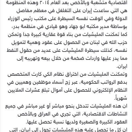
اقتصادية متشعبة وبالأخص بعد العام ٢٠١٤ وهذه المنظومة
هي التي ساعدت إيران على التغلغل في معظم مفاصل
الدولة وفي الوقت نفسه السيطرة على مكتب رئيس الوزراء
بوساطة مدير مكتبه ابو جهاد وهو قيادي في منظمة بدر،
كما تمكنت المليشيات من بناء قوة عقارية كبيرة جدا وتمكن
حزب الله في لبنان من الحصول على عقود وهمية لتمويل
نفسه، كذلك سيطرة المليشيات على عديد من حقول النفط
مما يدر عليها واردات ضخمة من خلال بيعه وتهريبه إلى
ايران.
وتمكنت المليشيات من اختراق نظام الكي كارت المتخصص
بدفع الرواتب الحكومية، عبر زج أسماء موظفين وهميين في
النظام الإلكتروني للحصول على أموال تبلغ عشرات الملايين
شهرياً.
ان هذه المليشيات تتدخل بنحو مباشر أو غير مباشر في جميع
النشاطات الاقتصادية، التي تجري في العراق وبالأخص
العقود الكبيرة والصغيرة ولديها نسبة تحصل عليها.
ان كل ما تحصل عليه هذه المليشيات تحول إلى ايران، التي