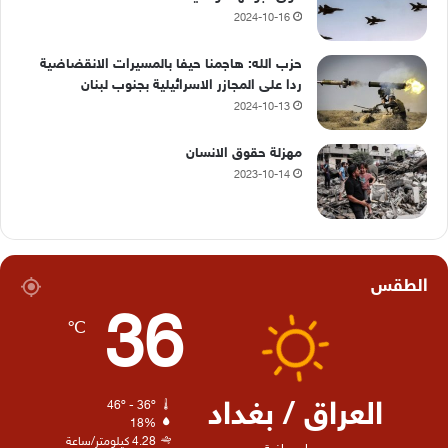
2024-10-16
حزب الله: هاجمنا حيفا بالمسيرات الانقضاضية
ردا على المجازر الاسرائيلية بجنوب لبنان
2024-10-13
مهزلة حقوق الانسان
2023-10-14
الطقس
36
℃
العراق / بغداد
46º - 36º
18%
4.28 كيلومتر/ساعة