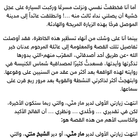
أما أنا فخطفتُ نفسي ونزلت مسرعًا وركبت السيارة على عجل
خشية أن يصلني نداء ثالث منه …! وانطلقت عائداً إلى مدينة
الموصل فرحًا بهذه الزيارة المريحة والهادئة.
بينما أنا على وشك من أنهاء تسطّير هذه الخاطرة، فقد أوصلت
تفاصيل تلك القصة والمعلومة إلى عائلة المرحوم عدنان خير
الله -عن طريق أحد أصدقائي، المقرّب منهم-التي بدورها
تذكّرتها وأيدتها، فسعدتُّ كثيرًا لمصداقية شماس الكنيسة في
روايته لهذه الواقعة بعد أكثر من عقد من السنيين على وقوعها.
وابتهجتُ أكثر لذاكرتي النشطة والقوية بعد مرور ربع قرن على
سماعها.
انتهت زيارتي الأولى لدير مار متّي، والتي ربما ستكون الأخيرة،
لكن في تقديري … وخُلدي … ونظري … أن الفالح الأكيد
والكاسب الأهم من هذه القصة هو
:
انتهت زيارتي الأولى لدير
مار متّـي
، أو دير
الشيخ متـّي
، والتي