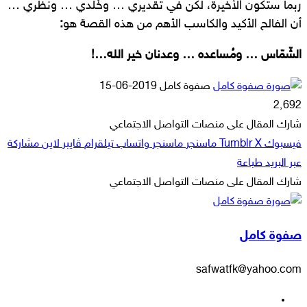
ربما ستكون الأخيرة، لكن في تقديري … وخُلدي … ونظري …
أن الفالح الأكيد والكاسب الأهم من هذه القصة هو
:
الشّمّاس … ومُساعده … وعدنان خير الله…!
أرسل
صفوة كامل
2019-06-15
بريدا
2٬692
إلكترونيا
شارك المقال على منصات التواصل الاجتماعي
فيسبوك
‫X
ماسنجر
ماسنجر
واتساب
تيلقرام
ڤايبر
لاين
مشاركة
عبر البريد
طباعة
شارك المقال على منصات التواصل الاجتماعي
‫X
لاين
ڤايبر
طباعة
تيلقرام
ماسنجر
ماسنجر
مشاركة
واتساب
فيسبوك
عبر
صفوة كامل
البريد
safwatfk@yahoo.com
موقع