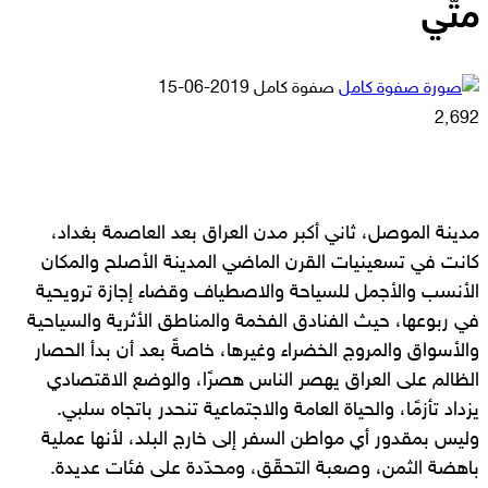
متّي
أرسل
صفوة كامل
2019-06-15
بريدا
2٬692
إلكترونيا
مدينة الموصل، ثاني أكبر مدن العراق بعد العاصمة بغداد،
كانت في تسعينيات القرن الماضي المدينة الأصلح والمكان
الأنسب والأجمل للسياحة والاصطياف وقضاء إجازة ترويحية
في ربوعها، حيث الفنادق الفخمة والمناطق الأثرية والسياحية
والأسواق والمروج الخضراء وغيرها، خاصةً بعد أن بدأ الحصار
الظالم على العراق يهصر الناس هصرًا، والوضع الاقتصادي
يزداد تأزمًا، والحياة العامة والاجتماعية تنحدر باتجاه سلبي.
وليس بمقدور أي مواطن السفر إلى خارج البلد، لأنها عملية
باهضة الثمن، وصعبة التحقّق، ومحدّدة على فئات عديدة.