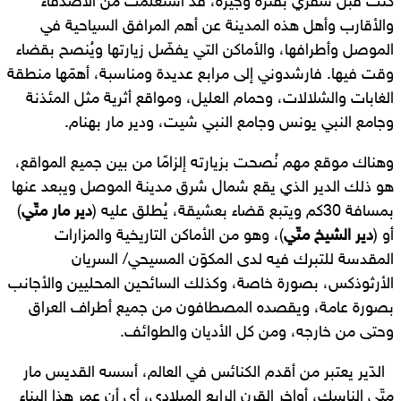
كنت قبل سفري بفترة وجيزة، قد استعلمتُ من الأصدقاء
والأقارب وأهل هذه المدينة عن أهم المرافق السياحية في
الموصل وأطرافها، والأماكن التي يفضّل زيارتها ويُنصح بقضاء
وقت فيها. فارشدوني إلى مرابع عديدة ومناسبة، أهمّها منطقة
الغابات والشلالات، وحمام العليل، ومواقع أثرية مثل المئذنة
وجامع النبي يونس وجامع النبي شيت، ودير مار بهنام.
وهناك موقع مهم نُصحت بزيارته إلزامًا من بين جميع المواقع،
هو ذلك الدير الذي يقع شمال شرق مدينة الموصل ويبعد عنها
بمسافة 30كم ويتبع قضاء بعشيقة، يُطلق عليه (
دير مار متّي
)
أو (
دير الشيخ متّي
)، وهو من الأماكن التاريخية والمزارات
المقدسة للتبرك فيه لدى المكوّن المسيحي/ السريان
الأرثوذكس، بصورة خاصة، وكذلك السائحين المحليين والأجانب
بصورة عامة، ويقصده المصطافون من جميع أطراف العراق
وحتى من خارجه، ومن كل الأديان والطوائف.
الدّير يعتبر من أقدم الكنائس في العالم، أسسه القديس مار
متّي الناسك، أواخر القرن الرابع الميلادي، أي أن عمر هذا البناء