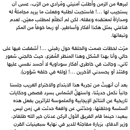
لبرهة من الزمن وأَطلبْ أمنيتي ومُرادي من الرّب، عسى أن
يستجيب لها …! فاستجبت لطلبه وفعلت ما يريد مجاملةً له
ومداراةً لمعتقده وعقله، لكن لم أتطلّع لمطلب معيّن، لعدم
قناعتي بمثل هكذا أفكار وأساطير، أو ربما خوفاً من المكر
وتبعاتها.
مرّت لحظات صمت والحلقة حول رقبتي …! أشفقت فيها على
حالي وأنا بهذا الشكل وهذا المنظر المُفزع، حيث خالجني شعور
ثاني، وجالت في خاطري أفكار سوداوية لا أَحسد نفسي عليها
وقتئذ أو يحسدني الأخرين …! (ولله في خلقه شؤون).
بعد أن أنهيتُ من تجربة هذا الابتداع والاختراع الغريب جلسنا
جانباً نكمل حديثنا، واستهلَّ الشماس بسرد قصص وحكايات
تاريخية عن النتائج الإيجابية والملموسة للزائرين بفعل هذه
السلسة وحلقتها، وحدّثني عن واقعة حدثت في زمن ليس
ببعيد؛ حينما قام الفريق الأول الركن عدنان خير الله طلفاح،
وزير الدفاع، بزيارة مفاجئة للدير في نهاية سبعينيات القرن