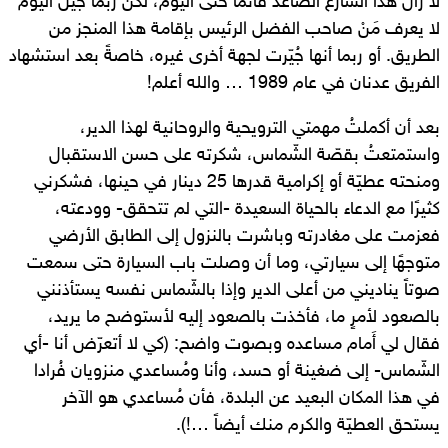
لا زال هذا الشارع الصاعد قائمًا حتى اليوم، لكن ربما جيل اليوم
لا يعرف مَنْ صاحب الفضل الرئيس بإقامة هذا المنجز من
الطريق. أو ربما أنها جُيّرت لجهة أخرى غيره، خاصةً بعد استشهاد
الفريق عدنان في عام 1989 … والله أعلم!
بعد أن أكملتُ مهمتي الترويحية والروحانية لهذا الدير،
واستمتعتُ بقصّة الشّماس، شكرته على حسن الاستقبال
ومنحته عطيّة أو إكرامية قدرها 25 دينار في حينها، فشكرني
كثيرًا مع الدعاء بالحياة السعيدة -التي لم تتحقق- وودعته،
فعزمت على مغادرته وباشرت بالنزول إلى الطابق الأرضي
متوجهًا إلى سيارتي، وما أن وصلت باب السيارة حتى سمعت
صوتاً يناديني من أعلى الدير وإذا بالشّماس نفسه يستأذنني
بالصعود لأمرٍ ما، فأخذت بالصعود إليه لأستوضح ما يريد،
فقال لي أَمام مساعده وبصوت واضح: (كي لا أتعرّض أنا -أي
الشّماس- إلى ضغينة أو حسد، وأنا ومُساعدي منزويان فُرادا
في هذا المكان البعيد عن البلدة، فأن مُساعدي هو الآخر
يستحق العطيّة والكرم منك أيضاً …!).