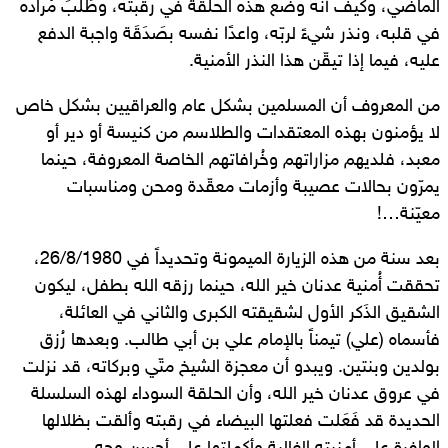
الماضي، وكيف أنه وضع هذه الحلقة في رقبته، وطَلبَ مُراده
في قلبه، ونذر شيءً لربّه، واعدًا نفسه بصَدَقَة واجبة الدفع
عليه، فيما إذا تيقّن هذا النذر الأمنية.
من المعروف أن المسلمين بشكل عام والعراقيين بشكل خاص
لا يؤمنون بهذه المعتقدات والطلاسم من كنيسة أو دير أو
معبد، فلديهم مزاراتهم وخُرافاتهم الخاصة المعروفة، حينما
يمرّون بحالات عصيبة وأزمات معقّدة ومحن ومناسبات
معيّنة…!
بعد سنة من هذه الزيارة الميمونة وتحديداً في 26/8/1980،
تحققت أُمنية عدنان خير الله، حينما رزقه الله بطفل، ليكون
الشقيق الذَكر الأول لشقيقته الكبرى والثاني في العائلة،
فأسماه (علي) تيمناً بالإمام علي بن أبي طالب. وبعدها رُزق
بولدين وبنتين. ويبدو أن معجزة الشيخ متّي وبركاته، قد نزلت
في عروق عدنان خير الله، وأن الحلقة السوداء لهذه السلسلة
الحديدة قد فَعَلت فعلتها البيضاء في رقبته وألقت بظلالها