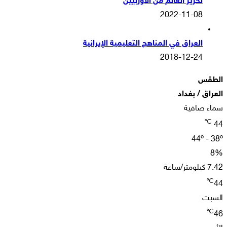
تحرير العالم من الأوربيين
2022-11-08
العراق في المناهج التعليمية الإيرانية
2018-12-24
الطقس
العراق / بغداد
سماء صافية
℃
44
44º - 38º
8%
7.42 كيلومتر/ساعة
℃
44
السبت
℃
46