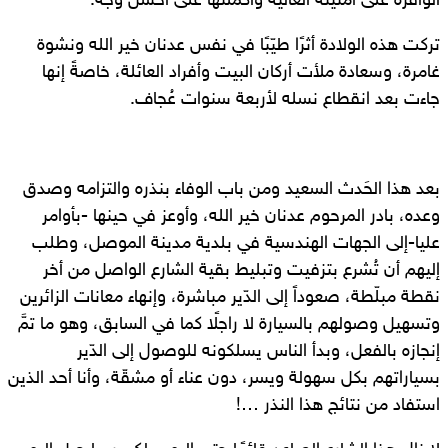
الوافرة على أمنيته الغالية وأكملتها على أحسن وجه.
تركت هذه الولادة أثرًا طيّبًا في نفس عدنان خير الله ونشوة
غامرة، وسعادة ملأت أركان البيت وأفراد العائلة، خاصةً إنها
جاءت بعد انقطاع نسله لأربعة سنوات عُجاف.
بعد هذا الحَدث السعيد ومن باب الوفاء بنذره والتزامه وصدق
وعده، بادر المرحوم عدنان خير الله، وأوعز في حينها -بأوامر
عليا-إلى الجهات الهندسية في بلدية مدينة الموصل، وطلب
إليهم أن تُشرع بتزفيت وتبليط بقية الشارع الواصل من أخر
نقطة مبلّطة، صعوداً إلى الدّير مباشرة، وإنهاء معانات الزائرين
وتسهيل وصولهم بالسيارة لا راجلًا كما في السابق، وهو ما تمَّ
إنجازه بالفعل، وبدأ الناس يسلكونه للوصول إلى الدّير
بسياراتهم بكل سهولة ويسر، دون عناء أو مشقّة، وأنا أحد الذين
استفاد من نتائج هذا النذر …!