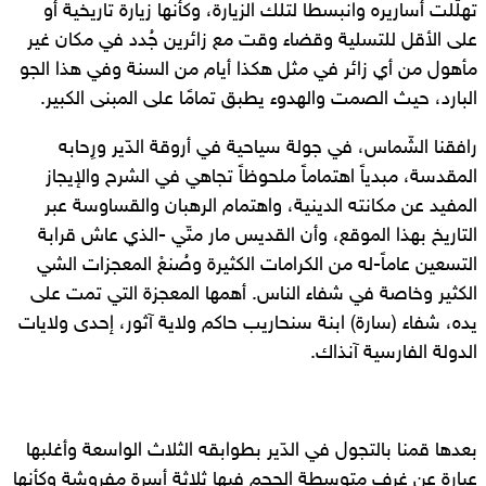
تهلّلت أساريره وانبسطا لتلك الزيارة، وكأنها زيارة تاريخية أو
على الأقل للتسلية وقضاء وقت مع زائرين جُدد في مكان غير
مأهول من أي زائر في مثل هكذا أيام من السنة وفي هذا الجو
البارد، حيث الصمت والهدوء يطبق تمامًا على المبنى الكبير.
رافقنا الشّماس، في جولة سياحية في أروقة الدّير ورِحابه
المقدسة، مبدياً اهتماماً ملحوظاً تجاهي في الشرح والإيجاز
المفيد عن مكانته الدينية، واهتمام الرهبان والقساوسة عبر
التاريخ بهذا الموقع، وأن القديس مار متّي -الذي عاش قرابة
التسعين عاماً-له من الكرامات الكثيرة وصُنعْ المعجزات الشي
الكثير وخاصة في شفاء الناس. أهمها المعجزة التي تمت على
يده، شفاء (سارة) ابنة سنحاريب حاكم ولاية آثور، إحدى ولايات
الدولة الفارسية آنذاك.
بعدها قمنا بالتجول في الدّير بطوابقه الثلاث الواسعة وأغلبها
عبارة عن غرف متوسطة الحجم فيها ثلاثة أسرة مفروشة وكأنها