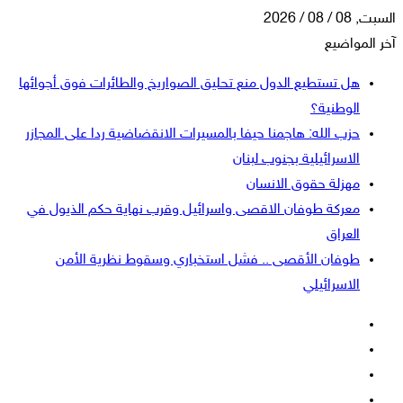
السبت, 08 / 08 / 2026
آخر المواضيع
هل تستطيع الدول منع تحليق الصواريخ والطائرات فوق أجوائها
الوطنية؟
حزب الله: هاجمنا حيفا بالمسيرات الانقضاضية ردا على المجازر
الاسرائيلية بجنوب لبنان
مهزلة حقوق الانسان
معركة طوفان الاقصى واسرائيل وقرب نهاية حكم الذيول في
العراق
طوفان الأقصى .. فشل استخباري وسقوط نظرية الأمن
الاسرائيلي
فيسبوك
‫X
‫YouTube
انستقرام