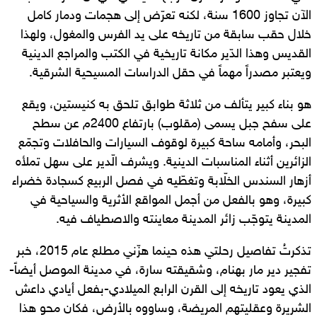
الآن تجاوز 1600 سنة، لكنه تعرّض إلى هجمات ودمار كامل
خلال حقب سابقة من تاريخه على يد الفرس والمغول، ولهذا
القديس وهذا الدّير مكانة تاريخية في الكتب والمراجع الدينية
ويعتبر مصدراً مهماً في حقل الدراسات المسيحية الشرقية.
هو بناء كبير يتألف من ثلاثة طوابق تلحق به كنيستين، ويقع
على سفح جبل يسمى (مقلوب) بارتفاع 2400م عن سطح
البحر، وأمامه ساحة كبيرة لوقوف السيارات والحافلات وتجمّع
الزائرين أثناء المناسبات الدينية. ويشرف الّدير على سهل تملأه
أزهار السندس الخلّابة وتغطّيه في فصل الربيع كسجادة خضراء
كبيرة، وهو بالفعل من أجمل المواقع الأثرية والسياحية في
المدينة يتوجّب زائر المدينة معاينته والاصطياف فيه.
تذكرتُ تفاصيل رحلتي هذه حينما هزّني مطلع عام 2015، خبر
تفجير دير مار بهنام، وشقيقته سارة، في مدينة الموصل أيضاً-
الذي يعود تاريخه إلى القرن الرابع الميلادي-بفعل أيادي داعش
الشريرة وعقليتهم المريضة، وساووه بالأرض، فكان محو هذا