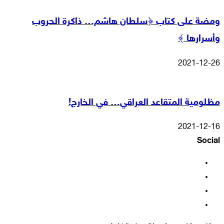
ومضة على كتاب ﴿سلطان هاشم… ذاكرة الحروب
وأسرارها ﴾
2021-12-26
مظلومية المتقاعد العراقي… في الخارج!
2021-12-16
Social
فيسبوك
‫X
‫YouTube
انستقرام