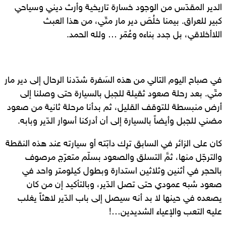
الدير المقدّس من الوجود خسارة تاريخية وأرث ديني وسياحي
كبير للعراق. بيمنا خلُصَ دير مار متّي، من هذا العبث
اللاأخلاقي، بل جدد بناءه وعُمّر … ولله الحمد.
في صباح اليوم التالي من هذه السَفرة شدّدنا الرحال إلى دير مار
متّي. بعد رحلة صعود ثقيلة للجبل بالسيارة حتى وصلنا إلى
أرض منبسطة للتوقف القليل، ثم بدأنا مرحلة ثانية من صعود
مضني للجبل وأيضاً بالسيارة إلى أن أدركنا أسوار الدّير وبابه.
كان على الزائر في السابق ترِك دابّته أو سيارته عند هذه النقطة
والترجّل منها، ثمَّ التسلق والصعود بسلّم متعرّج مرصوف
بالحجر في أثنين وثلاثين استدارة وبطول كيلومتر واحد في
صعود شبه عمودي حتى تصل الدّير، وبالتأكيد إن من كان
يصعده في حينها لا بد أنه سيصل إلى باب الدّير لاهثاً يغلب
عليه التعب والإعياء الشديدين…!