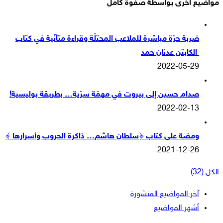
مواضيع اخرى بواسطة صفوة كامل
ضربة حرّة مباشرة للملاعب المحتلّة وقراءة متأنّية في كتاب
الكابتن عدنان حمد
2022-05-29
صدام حسين إلى بيروت في مهمّة سرّية… بطريقة بوليسية!
2022-02-13
ومضة على كتاب ﴿سلطان هاشم… ذاكرة الحروب وأسرارها ﴾
2021-12-26
الكل (32)
آخر المواضيع المنشورة
أشهر المواضيع