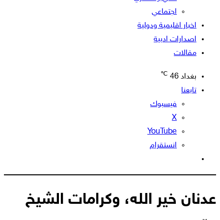
اجتماعي
اخبار اقليمية ودولية
اصدارات ادبية
مقالات
℃
بغداد
46
تابعنا
فيسبوك
‫X
‫YouTube
انستقرام
الوضع
المظلم
عدنان خير الله، وكرامات الشيخ