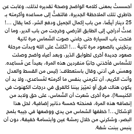
أحسستُ بمعنى كلامه الواضح وصحة تقديره لذلك، وغابت عن
خاطري تلك الملاحظة الجديرة، فالتفتُّ إلى مساعده وأكرمته بـ
25 دينار أيضًا، من باب إكمال الجميل ودفع الشر، كما يقال …!
عدتُّ أدراجي إلى الطابق الأرضي وخرجت من باب الدير، وما أن
فتحت باب السيارة حتى جاءني صوت الشّماس مرة ثانية
يرتجّيني بالصعود مرة ثانيةً …! اتّكلتُ على الله وبدأت مرحلة
صعود جديدة أخرى لطوابق الدّير، وبعد أعياء واضح وصلت
للشّماس فأخذني جانبًا منفردين هذه المرة، بعيداً عن مُساعِده.
وهمسَ في أذني وقال باستعطاف: (ليس من القسط والعدل
وأنت الكريم، أن تكرمني بنفس ما أكرمته لمُساعدي، ولا بد أن
يكون هناك فرق أو تميّيز بيننا كالفرق في درجات الكهنوت في
الكنيسة!). مرة أخرى شعرت أن الشّماس، على حق ولابد من
إنصافه هذه المرة، فمنحته خمسة دنانير إضافية، لحل هذا
الإشكال…! خطفها الشماس من يدي ووضعها في جيبه بلمح
البصر، وشكرني من خلال رمشة عين وابتسامة خفيفة، دون أن
ينبس ببنت شفة.