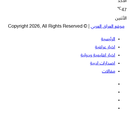
الأحد
℃
47
الأثنين
موقع العراق العربي
| © Copyright 2026, All Rights Reserved
الرئيسية
اخبار عراقية
اخبار اقليمية ودولية
اصدارات ادبية
مقالات
فيسبوك
‫X
‫YouTube
انستقرام
‫X
زر
ڤايبر
تيلقرام
واتساب
فيسبوك
الذهاب