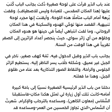
عند باب الدّير قرأت على لوحة صغيرة دُكت بجانب الباب كُتبَ
عليها (هذا المكان المقدس، للعبادة وليس للاصطياف). وقفت
بُرهة أمام الباب متأملًا هذه اللوحة، وأيقنت إنها مجرد لوحة
تنبيهية، القصد منها توخّي الهدوء والسكينة في هذا المكان
الروحاني، وما لفت انتباهي أيضاً في حينها هو هدوء المكان
وخلوّه من أي زائر سواي، حيث ينحصر أعداد الزائرين إلى الصفر
تقريباً في هذا الوقت من السنة.
بجانب باب الدّير وقبل الدخول فيه، ثمّة كهف صغير، ناخر في
الجبل غير عميق، وشكله خلّاب يسر الناظر إليه، يستطيع الزائر
الجلوس والراحة، والتقاط الصور التذكارية بعد عناء من طلوع
الجبل، وهذا ما فعلته.
دخلنا من باب الدّير الرئيسية الصغيرة نسبيًا إلى باحة كبيرة
أمامه-كانت تلك أول زيارة لي لمثل هكذا مكان-فاستقبلنا
الشّمّاس (معاون الكاهن)، ومساعده بالترحاب والإكرام. شعرتُ
أن الشّماس-الذي تجاوز الخمسين من العمر-ومساعده قد