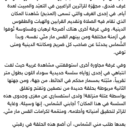
غرف فندق، مجهّزة للزائرين الراغبين في التعبّد والمبيت لعدة
أيام. في إحدى الغرف والتي تسمى (المذبح) شاهدنا المكان
الذي تقام فيه الصلاة وتقديم القرابين والهبات والطقوس
الدينية، وفي غرفة أخرى هناك أضرحة لرهبان وقساوسة تُوفوا
في أزمنة مختلفة ومن بينهم القس مار متّي نفسه، وبدأ
الشّماس يحدثنا عن صاحب كل ضريح ومكانته الدينية ومتى
توفي.
وفي غرفة مجاورة أخرى استوقفتني مشاهدة غريبة حيث لفت
انتباهي في إحدى زواياه سلسة حديدية سوداء اللون بطول متر
تقريباً، مثبّته بمسمار محكم في الحائط، من جهة، ومن جهتها
الثانية مربوطة بحلقة حديدة من نصفين وتفتح وتغلق
بواسطة عتلة منزلقة! ولدى استفساري عن مغزى وجدوى هذه
السلسة في هذا المكان؟ أجابني الشماس، إنها وسيلة، وغاية
للزائر لتحقيق أمنياته وأحلامه، ومتمّمة لكرامات القس مار متّي.
بعدها طلب مني الشماس، أن أضع هذه الحلقة في رقبتي