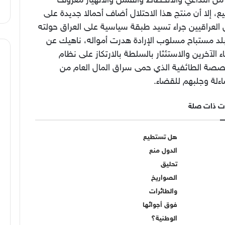
من التداعي والانحطاط والفشل والانهيار معروف
ع، إلا أن منتج هذا الاحتلال أضاف أحمالا جديدة على
العراقيين جراء تسيد طبقة سياسية على العراق حولته
بلد مستباح مسلوب الإرادة هدرت أمواله، ناهيك عن
 الآخرين والاستئثار بالسلطة بالارتكاز على نظام
صصة الطائفية الذي حمى سراق المال العام من
ءلة وجلبهم للقضاء.
ت ذات صلة
هل تستطيع
الدول منع
تحليق
الصواريخ
والطائرات
فوق أجوائها
الوطنية؟