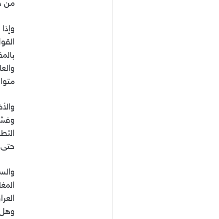
من ج
القول
بالمق
والعا
متوا
والأخ
وفشل
التطر
حتى ا
والس
المغ
العرا
وهل 