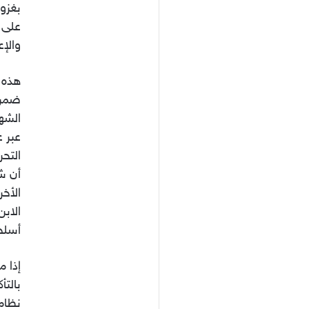
بغزو
على س
والإع
هذه 
ضمن 
الشها
عبر ع
التح
أن شه
الأخ
الابن
أسلح
إذا م
بالتأ
نظام