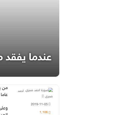
عندما يفقد م
احمد
عاما 
أرسل
صبري
بريدا
2019-11-05
إلكترونيا
وعلى
1٬106