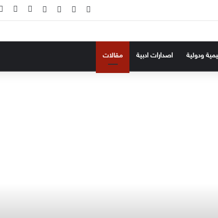
‫X
فيسبوك
‫YouTube
انستقرام
تسجيل ال
إضاف
ليمية ودولية
اصدارات ادبية
مقالات