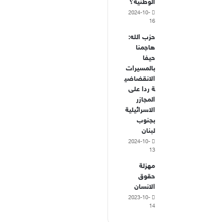
الوطنية؟
2024-10-
16
حزب الله:
هاجمنا
حيفا
بالمسيرات
الانقضاضي
ة ردا على
المجازر
الاسرائيلية
بجنوب
لبنان
2024-10-
13
مهزلة
حقوق
الانسان
2023-10-
14