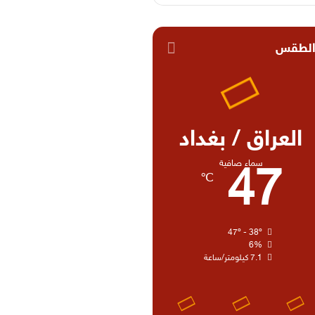
لطقس
العراق / بغداد
سماء صافية
47
℃
47º - 38º
6%
7.1 كيلومتر/ساعة