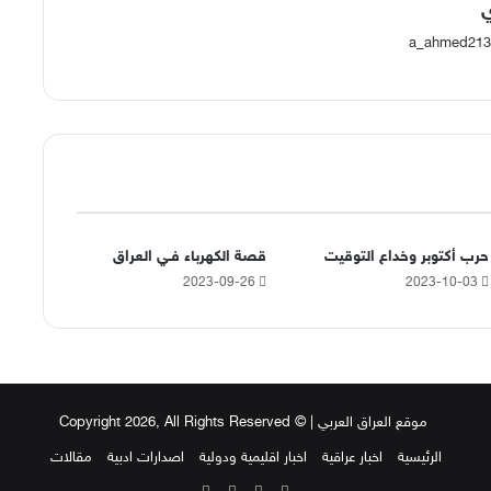
a_ahmed213
حرب أكتوبر وخداع التوقيت
قصة الكهرباء فـي العراق
2023-09-26
2023-10-03
موقع العراق العربي
| © Copyright 2026, All Rights Reserved
الرئيسية
اخبار عراقية
اخبار اقليمية ودولية
اصدارات ادبية
مقالات
‫X
فيسبوك
‫YouTube
انستقرام