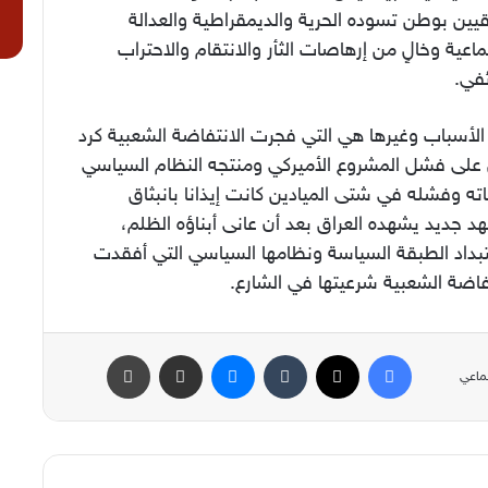
قيين بوطن تسوده الحرية والديمقراطية والعدالة
ماعية وخالٍ من إرهاصات الثأر والانتقام والاحتراب
ئفي.
الأسباب وغيرها هي التي فجرت الانتفاضة الشعبية كرد
على فشل المشروع الأميركي ومنتجه النظام السياسي
ته وفشله في شتى الميادين كانت إيذانا بانبثاق
 جديد يشهده العراق بعد أن عانى أبناؤه الظلم،
بداد الطبقة السياسة ونظامها السياسي التي أفقدت
فاضة الشعبية شرعيتها في الشارع.
فيسبوك
‫X
ماسنجر
مشاركة عبر البريد
طباعة
ماعي