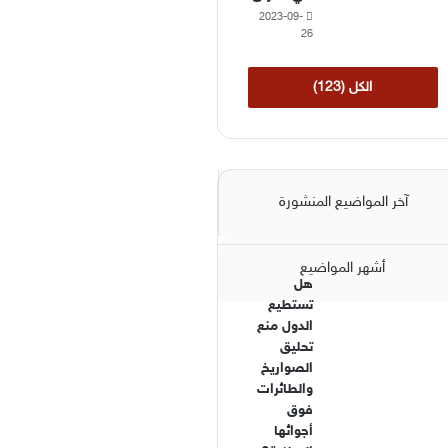
2023-09-
26
الكل (123)
آخر المواضيع المنشورة
أشهر المواضيع
هل
تستطيع
الدول منع
تحليق
الصواريخ
والطائرات
فوق
أجوائها