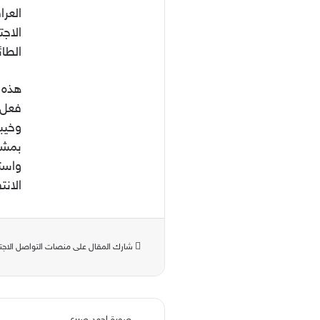
العرا
الاجت
الطا
هذه 
فعل 
وخيبا
بمشهد
واست
الانت
شارك المقال على منصات التواصل الاجت