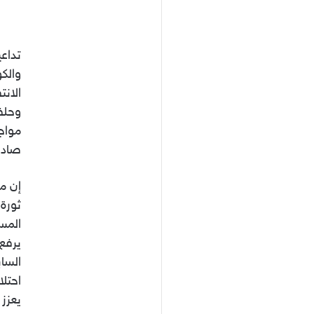
تداعي
والك
الانت
وحلفا
مواج
صادره
إن ما
ثورة
المس
يرفع 
الساب
احتلا
يعزز 