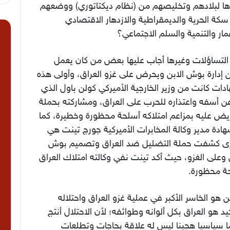
ها لبلادهم وتخليصهم من (نظام ديكتاتوري) ووضعهم
كة الحرية والديمقراطية والازدهار الاقتصادي
مار والتنمية والسلم الاجتماعي؟
ا
التساؤلات وغيرها أجاب عليها بعض من كان يعمل
إدارة بوش الابن ويحرض على غزو العراق، وأولى هذه
دات كانت من وزير الخارجية الأميركي كولن باول الذي
ن أسفه واعتذاره للحرب على العراق، ومشاركته بحملة
ريض عليه بمزاعم امتلاكه أسلحة محظورة وخطيرة، كما
ادة مدير وكالة المخابرات الأميركية جورج تينت هي
رى كشفت حملة التضليل ضد العراق وتصميم بوش
 وعلى الغزو، حيث أكد تينت نفي وكالته امتلاك العراق
ة محظورة.
ن هو الخاسر الأكبر في عملية غزو العراق واحتلاله
كيد هو العراق بكل ألوانه وطوائفه؛ لأن الاحتلال أنتج
ا سياسيا هجينا ليس له علاقة بحاجات وتطلعات