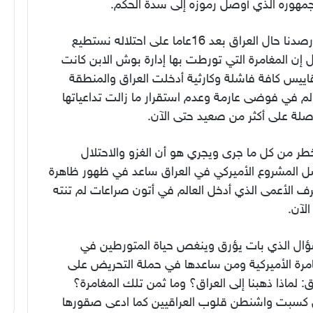
مهوره الذي أوصل رموزه إلى سدة الحكم.
وإذا رصدنا حال العراق بعد 16عاما على احتلاله نستطيع
 إن المغامرة التي تورطت بها إدارة بوش الابن كانت
اييس كافة فاشلة وكارثية أدخلت العراق والمنطقة
لم في فوضى عارمة وعدم استقرار ما زالت تداعياتها
صلة على أكثر من صعيد حتى الآن.
طر من كل ما جرى ويجري هو أن الغزو والاحتلال
 المشروع الأميركي في العراق ساعد في ظهور ظاهرة
ف الأعمى الذي أدخل العالم في أتون صراعات لم تنته
لآن.
ؤال الذي بات يؤرق وينغص حياة المتورطين في
امرة الأميركية ومن ساعدها في حملة التحريض على
ق: لماذا ذهبنا إلى العراق؟ وما ثمن تلك المغامرة؟
كسبت واشنطن قلوب العراقيين كما ادعى صقورها