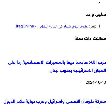
انستقرام
تعليق واحد
تنبيه:
عندما يلوح ضياء في نهاية النفق .. - IraqOnline
مقالات ذات صلة
حزب الله: هاجمنا حيفا بالمسيرات الانقضاضية ردا على
المجازر الاسرائيلية بجنوب لبنان
2024-10-13
معركة طوفان الاقصى واسرائيل وقرب نهاية حكم الذيول