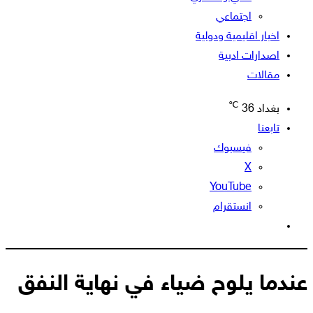
اجتماعي
اخبار اقليمية ودولية
اصدارات ادبية
مقالات
℃
بغداد
36
تابعنا
فيسبوك
‫X
‫YouTube
انستقرام
الوضع
المظلم
عندما يلوح ضياء في نهاية النفق