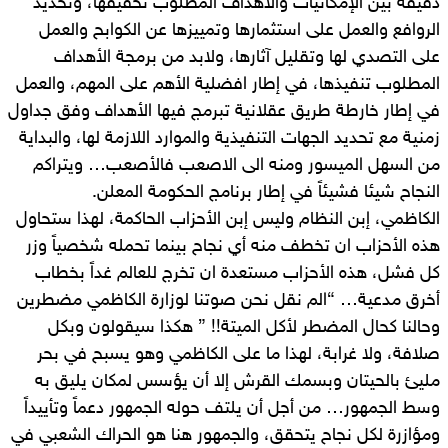
دقيقة بين الإمكانيات والأهداف المطلوب تحقيقها، وتحديد
الروافع والعمل على استثمارها وتمييزها عن الكوابح والعمل
على التصدي لها وتقليل آثارها، ولابد من برمجة الأهداف
المطلوب تنفيذها، في إطار افضلية الأهم على المهم، والعمل
في إطار خارطة طريق عقلانية تبرمج فيها الأهداف وفق جداول
زمنية مع تحديد الجهات التنفيذية والموارد اللازمة لها، والبداية
من السهل الميسور ومنه الى الاصعب فالأصعب… ويتراكم
النجاح شيئا فشيئاً في إطار برنامج الحكومة المعلن.
الكاظمي، إبن النظام وليس إبن الأحزاب الحاكمة، لهذا ستحاول
هذه الأحزاب ان تخطف منه أي نجاح بينما تحمله شخصياً وزر
كل فشل، هذه الأحزاب مستعدة ان تخرج للعالم غداً بخطاب
أخرق مدعية… “الم نقل نحن صوتنا لوزارة الكاظمي مضطرين
وحالنا كحال المضطر لأكل الميتة!! ” هكذا سيقولون وبكل
صلافة، ولا غرابة، لهذا ما على الكاظمي وهو يسبح في بحر
مليئ بالحيتان وبسمك القرش إلا أن يؤسس لمكان يليق به
وسط الجمهور… من أجل أن يلتف حوله الجمهور دعماً وتأييداً
ومؤازرة لكل نجاح يتحقق، والجمهور هنا هو الحراك الشعبي في