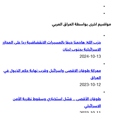
‫YouTube
انستقرام
مواضيع اخرى بواسطة العراق العربي
حزب الله: هاجمنا حيفا بالمسيرات الانقضاضية ردا على المجازر
الاسرائيلية بجنوب لبنان
2024-10-13
معركة طوفان الاقصى واسرائيل وقرب نهاية حكم الذيول في
العراق
2023-10-12
طوفان الأقصى .. فشل استخباري وسقوط نظرية الأمن
الاسرائيلي