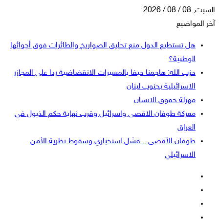
السبت, 08 / 08 / 2026
آخر المواضيع
هل تستطيع الدول منع تحليق الصواريخ والطائرات فوق أجوائها
الوطنية؟
حزب الله: هاجمنا حيفا بالمسيرات الانقضاضية ردا على المجازر
الاسرائيلية بجنوب لبنان
مهزلة حقوق الانسان
معركة طوفان الاقصى واسرائيل وقرب نهاية حكم الذيول في
العراق
طوفان الأقصى .. فشل استخباري وسقوط نظرية الأمن
الاسرائيلي
فيسبوك
‫X
‫YouTube
انستقرام