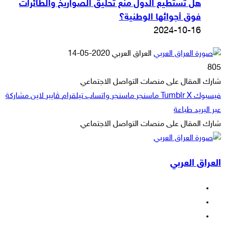
هل تستطيع الدول منع تحليق الصواريخ والطائرات
فوق أجوائها الوطنية؟
2024-10-16
أرسل
العراق العربي
2020-05-14
بريدا
805
إلكترونيا
شارك المقال على منصات التواصل الاجتماعي
فيسبوك
‫X
ماسنجر
ماسنجر
واتساب
تيلقرام
ڤايبر
لاين
مشاركة
عبر البريد
طباعة
شارك المقال على منصات التواصل الاجتماعي
‫X
لاين
ڤايبر
طباعة
تيلقرام
ماسنجر
ماسنجر
مشاركة
واتساب
فيسبوك
عبر
العراق العربي
البريد
فيسبوك
‫X
‫YouTube