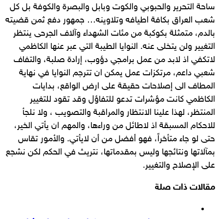
ساحة التحرير والحبوبي والكوت وبابل والبصرة والكوفة بل كل
شعب العراق بكافة اطيافه وتلاوينه… جمهور دفع ثمن قضيته
بالدم، متمثلة بكوكبة من مئات الشهداء وآلاف الجرحى ينتظر
التغيير ولن يتخلى عنه. النوايا الطيبة التي عبر عنها الكاظمي
لاتكفي اذ لابد من عمل برامجي دؤوب، إرادة صلبة، والتفاف
شعبي داعم، مرتكزات عمل يمكن ان تترجم النوايا في نهاية
المطاف الى إصلاحات حقيقة على ارض الواقع، بدايات
الكاظمي كانت مؤشرات تدعو للتفاؤل وقد تقود للتغيير
المنتظر، لهذا علينا الانتظار والمراقبة والتصويب ، ولا نلجأ
للاحكام المسبقة اذ لاطائل من وراءها، والمهم ان يأتي الخير،
حتى لو جاء متأخراً، فهو أفضل من أن لايأتي. والأمور تقاس
بمآلاتها ونتائجها وليس بمقدماتها، نتريث في الحكم لكن نشجع
على الإصلاح والتغيير.
مقالات ذات صلة