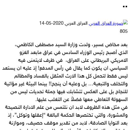
..
أرسل
العراق العربي
2020-05-14
بريدا
805
إلكترونيا
بعد مخاض عسير، ولدت وزارة السيد مصطفى الكاظمي،
الذي أصبح رئيس الوزراء السادس في عراق مابعد الغزو
الامريكي البريطاني على العراق، في ظرف لايتمنى فيه
السياسي ان يكون كما يقال في رأس المدفع! إذ عليه ان يستعد
ليس فقط لتحمل كل هذا الارث المثقل بالفساد والمظالم
والتخلف والتبعية… بل وعليه أن ينجح!! بينما البيئة غير مؤاتية
للنجاح بل على العكس تتشابك فيها جملة تحديات ليس من
السهولة التعاطي معها فضلاً عن التغلب عليها.
في مثل هذه الظروف لابد ان نلتمس من علم الادارة النصيحة
والمشورة، والتي تختصرها الحكمة البالغة “إعقلها وتوكل”، إذ
بعد النوايا الصادقة، لابد من تقدير موقف حصيف، وموازنة