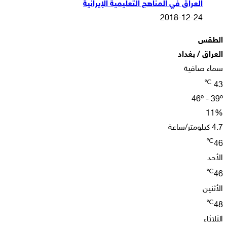
العراق في المناهج التعليمية الإيرانية
2018-12-24
الطقس
العراق / بغداد
سماء صافية
℃
43
46º - 39º
11%
4.7 كيلومتر/ساعة
℃
46
الأحد
℃
46
الأثنين
℃
48
الثلاثاء