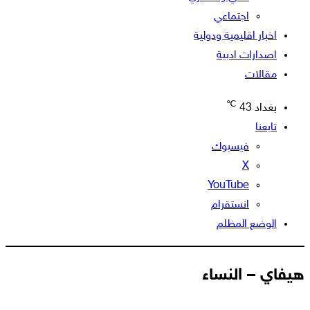
اجتماعي
اخبار اقليمية ودولية
اصدارات ادبية
مقالات
℃
بغداد
43
تابعنا
فيسبوك
‫X
‫YouTube
انستقرام
الوضع المظلم
هيفاي – النساء