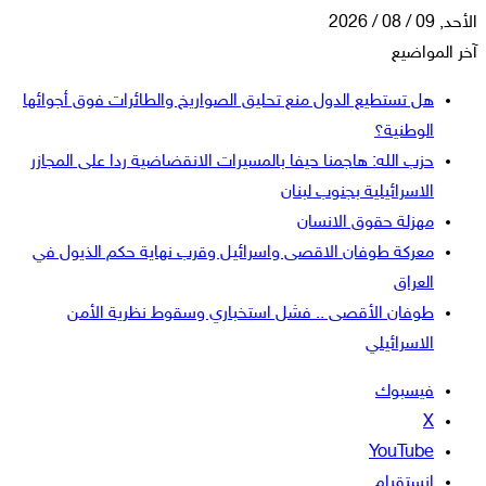
الأحد, 09 / 08 / 2026
آخر المواضيع
هل تستطيع الدول منع تحليق الصواريخ والطائرات فوق أجوائها
الوطنية؟
حزب الله: هاجمنا حيفا بالمسيرات الانقضاضية ردا على المجازر
الاسرائيلية بجنوب لبنان
مهزلة حقوق الانسان
معركة طوفان الاقصى واسرائيل وقرب نهاية حكم الذيول في
العراق
طوفان الأقصى .. فشل استخباري وسقوط نظرية الأمن
الاسرائيلي
فيسبوك
‫X
‫YouTube
انستقرام