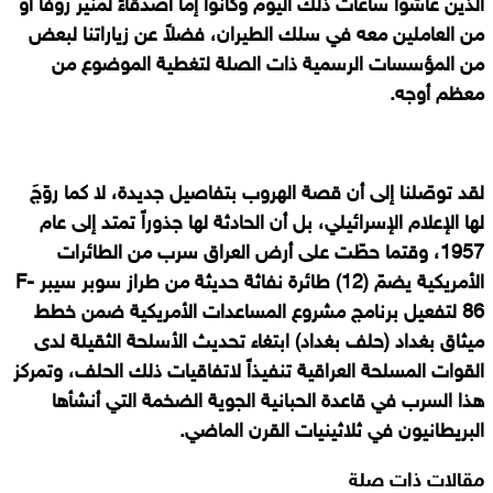
الذين عاشوا ساعات ذلك اليوم وكانوا إما أصدقاءً لمنير روفا أو
من العاملين معه في سلك الطيران، فضلاً عن زياراتنا لبعض
من المؤسسات الرسمية ذات الصلة لتغطية الموضوع من
معظم أوجه.
لقد توصّلنا إلى أن قصة الهروب بتفاصيل جديدة، لا كما روّجَ
لها الإعلام الإسرائيلي، بل أن الحادثة لها جذوراً تمتد إلى عام
1957، وقتما حطّت على أرض العراق سرب من الطائرات
الأمريكية يضمّ (12) طائرة نفاثة حديثة من طراز سوبر سيبر
F-
86
لتفعيل برنامج مشروع المساعدات الأمريكية ضمن خطط
ميثاق بغداد (حلف بغداد) ابتغاء تحديث الأسلحة الثقيلة لدى
القوات المسلحة العراقية تنفيذاً لاتفاقيات ذلك الحلف، وتمركز
هذا السرب في قاعدة الحبانية الجوية الضخمة التي أنشأها
البريطانيون في ثلاثينيات القرن الماضي.
مقالات ذات صلة