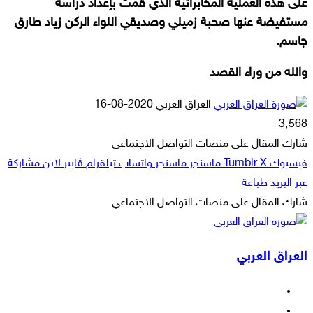
على هذه العملية المخابراتية الذي قمتُ بإعداد دراسة
مستفيضة عنها صحبة زميلي وصديقي اللواء الركن زياد طارق
جاسم.
والله من وراء القصد
أرسل
العراق العربي
2020-08-16
بريدا
3٬568
إلكترونيا
شارك المقال على منصات التواصل الاجتماعي
فيسبوك
‫X
ماسنجر
ماسنجر
واتساب
تيلقرام
ڤايبر
لاين
مشاركة
عبر البريد
طباعة
شارك المقال على منصات التواصل الاجتماعي
‫X
لاين
ڤايبر
طباعة
تيلقرام
ماسنجر
ماسنجر
مشاركة
واتساب
فيسبوك
عبر
العراق العربي
البريد
فيسبوك
‫X