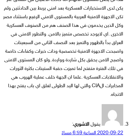
يكن لدى الاستخبارات العسكرية بعد امني يربط بين الحادثتين ولم
تكن الاجهزة الامنية العربية بالمستوى الامني الرفيع باستثناء مصر
وكل الذين يخدمون في هذا الصنف هم من الصنوف العسكرية
الاخرى .اي لايوجد تخصص متميز بالامن. والتطور الامني في
العراق بدأ بالظهور والتميز بعد النصف الثاني من السبعينات
واصبحت الاجهزة الامنية تخصصية وذات خبرات وكفاءات خاصة
واصبح الامن يحقق بكل شاردة وواردة..ولو كان المستوى الامنى
في تلك الفترة متفتح لما تميزت حقبة الستينات بكثرة الثورات
والانقلابات.العسكرية .علما ان الجهة خلف عملية الهروب هي
المخابرات الCIA والتي لها اليد الطولى لغلق اي باب يفتح بهذا
الاتجاه.
يقول
الاشوري
:
2020-09-22 الساعة 6:59 مساءً