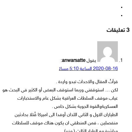
‫YouTube
انستقرام
‫3 تعليقات
يقول
anwarsatte
:
2020-08-16 الساعة 5:10 مساءً
قرأتُ المقال والاحداث تبدو واردة .
لكن … استوقفني وربما استوقف البعض أو الكثير في البحث هو
غياب موقف السلطات العراقية بشكل عام والاستخبارات
العسكريةوالقوة الجوية بشكل خاص .
الطياران الاول و الثاني اللذان أوفدا الى اميركا قُتلا بحادثين
منفصلين ، فمن المنطقي ان يكون هناك موقف للسلطات
مباشرة مع الطيار الثالث ( منير) .