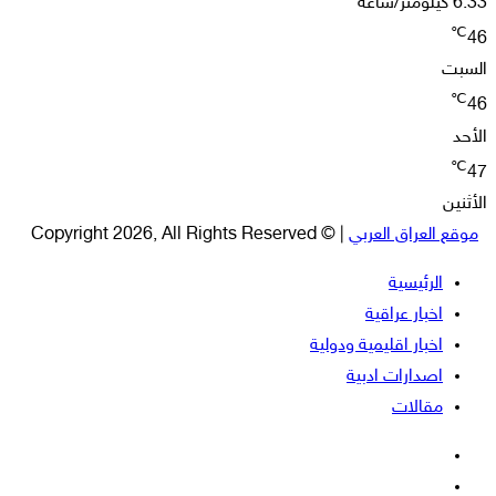
6.33 كيلومتر/ساعة
℃
46
السبت
℃
46
الأحد
℃
47
الأثنين
موقع العراق العربي
| © Copyright 2026, All Rights Reserved
الرئيسية
اخبار عراقية
اخبار اقليمية ودولية
اصدارات ادبية
مقالات
فيسبوك
‫X