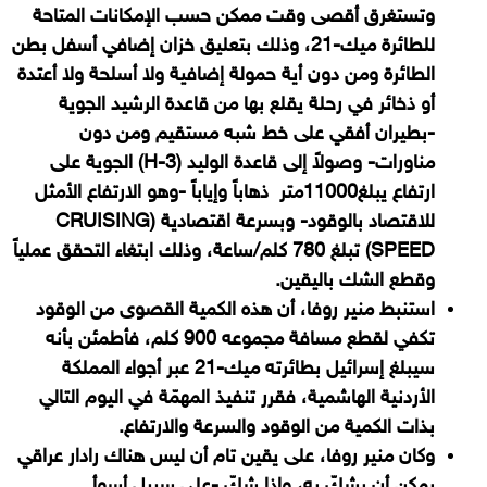
وتستغرق أقصى وقت ممكن حسب الإمكانات المتاحة
للطائرة ميك-21، وذلك بتعليق خزان إضافي أسفل بطن
الطائرة ومن دون أية حمولة إضافية ولا أسلحة ولا أعتدة
أو ذخائر في رحلة يقلع بها من قاعدة الرشيد الجوية
-بطيران أفقي على خط شبه مستقيم ومن دون
مناورات- وصولاً إلى قاعدة الوليد
(
H-3
)
الجوية على
ارتفاع يبلغ
11000متر
ذهاباً وإياباً -وهو الارتفاع الأمثل
للاقتصاد بالوقود- وبسرعة اقتصادية
(
CRUISING
SPEED
)
تبلغ 780 كلم/ساعة، وذلك ابتغاء التحقق عملياً
وقطع الشك باليقين.
استنبط منير روفا، أن هذه الكمية القصوى من الوقود
تكفي لقطع مسافة مجموعه 900 كلم، فأطمئن بأنه
سيبلغ إسرائيل بطائرته ميك-21 عبر أجواء المملكة
الأردنية الهاشمية، فقرر تنفيذ المهمّة في اليوم التالي
بذات الكمية من الوقود والسرعة والارتفاع.
وكان منير روفا، على يقين تام أن ليس هناك رادار عراقي
يمكن أن يشكّ به، وإذا شكّ -على سبيل أسوأ