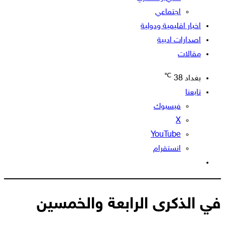
اجتماعي
اخبار اقليمية ودولية
اصدارات ادبية
مقالات
℃
بغداد
38
تابعنا
فيسبوك
‫X
‫YouTube
انستقرام
الوضع
المظلم
في الذكرى الرابعة والخمسين