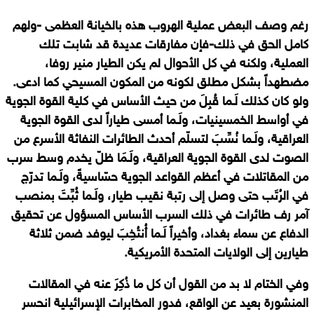
رغم وصف البعض عملية الهروب هذه بالخيانة العظمى -ولهم
كامل الحق في ذلك-فإن مفارقات عديدة قد شابت تلك
العملية، ولكنه في كل الأحوال لم يكن الطيار منير روفا،
مضطهداً بشكل مطلق لكونه من المكون المسيحي كما ادعى.
ولو كان كذلك لَـما قُبِلَ من حيث الأساس في كلية القوة الجوية
في أواسط الخمسينيات، ولَـما أمسى طياراً لدى القوة الجوية
العراقية، ولَـما نُسِّبَ لتسلّم أحدث الطائرات النفاثة الأسرع من
الصوت لدى القوة الجوية العراقية، ولَـمَا ظلّ يخدم وسط سرب
من المقاتلات في أعظم القواعد الجوية حسّاسيةً، ولَـما تدرّج
في الرُتَب حتى وصل إلى رتبة نقيب طيار، ولَـما ثُبِّتَ بمنصب
آمر رف طائرات في ذلك السرب الأساس المسؤول عن تحقيق
الدفاع عن سماء بغداد، وأخيراً لَـما أُنتُخِبَ ليوفد ضمن ثلاثة
طيارين إلى الولايات المتحدة الأمريكية.
وفي الختام لا بد من القول أن كل ما ذُكِرَ عنه في المقالات
المنشورة بعيد عن الواقع، فدور المخابرات الإسرائيلية انحسر