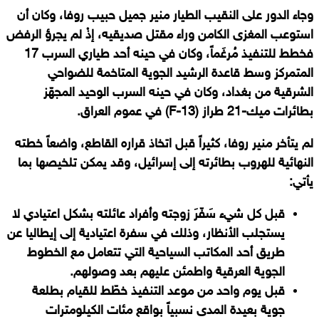
وجاء الدور على النقيب الطيار منير جميل حبيب روفا، وكان أن
استوعب المغزى الكامن وراء مقتل صديقيه، إذْ لم يجرؤ الرفض
فخطط للتنفيذ مُرغَماً، وكان في حينه أحد طياري السرب 17
المتمركز وسط قاعدة الرشيد الجوية المتاخمة للضواحي
الشرقية من بغداد، وكان في حينه السرب الوحيد المجهّز
بطائرات ميك-21 طراز
(
F-13
)
في عموم العراق.
لم يتأخر منير روفا، كثيراً قبل اتخاذ قراره القاطع، واضعاً خطته
النهائية للهروب بطائرته إلى إسرائيل، وقد يمكن تلخيصها بما
يأتي:
قبل كل شيء سَفّرَ زوجته وأفراد عائلته بشكل اعتيادي لا
يستجلب الأنظار، وذلك في سفرة اعتيادية إلى إيطاليا عن
طريق أحد المكاتب السياحية التي تتعامل مع الخطوط
الجوية العرقية واطمئن عليهم بعد وصولهم.
قبل يوم واحد من موعد التنفيذ خطّط للقيام بطلعة
جوية بعيدة المدى نسبياً بواقع مئات الكيلومترات