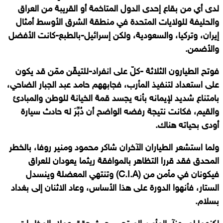
لدى أي من بقاع إحدى الدول المتاخمة أو القريبة من العراق
والحليفة للولايات المتحدة في منطقة الشرق الأوسط أمثال
إيران، وتركيا، والسعودية، ولكن إسرائيل-بالطبع-كانت الأفضل
والأضمن.
فوتح الطيارون الثلاثة -كلّ على انفراد-للتيقّن ممّن قد يكون
على استعداد لتنفيذ المأرب، فجابههم حامد عبد الجبار الضاحي،
بامتناع شديد لإيمانه بأنه يجسد قمة الخيانة للوطن والمبادئ
والقيم، فكانت نتيجة رفضه الواضح أن دُبِّرَ له حادث سيارة
أودى بحياته هناك.
ولما استشعر الطياران الآخران شاكر محمود ومنير روفا، بالخطر
المحدق فقد قررا التظاهر بالموافقة ريثما يعودان للعراق
فيكونان في مأمن من
(
C.I.A
)
وتنتهي المعضلة وينسدل
الستار، فأنهوا الدورة على هذا الأساس، وعاد الاثنان إلى بغداد
بسلام.