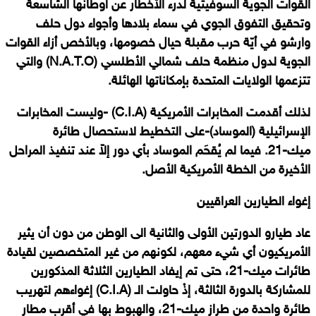
القوات الجوية السوفيتية لدرء الأخطار عن أوطانها الشاسعة
وتحقيق التفوق الجوي في سماء بلادها وأجواء دول حلف
وارشو في أيّة حرب مقبلة حيال خصومها، وبالأخص أزاء القوات
الجوية لدول منظمة حلف شمالي الأطلسي
(
N.A.T.O
)
والتي
تتزعمها الولايات المتحدة بإمكاناتها الهائلة.
لذلك أقدمت المخابرات الأمريكية
(
C.I.A
)
-وليست المخابرات
الإسرائيلية (الموساد)-على التخطيط لاستحصال طائرة
ميك-21. فيما لم يُقحَم الموساد بأي دور إلاّ عند تنفيذ المراحل
الأخيرة من الخطة الأمريكية الأصل.
إغواء الطيارين العراقيين
عاد طيارو الدورتين الأولى والثانية الى الوطن من دون أن يثير
الأمريكيون أي شيء معهم، لكونهم من غير المتخصصين لقيادة
طائرات ميك-21، حتى تم إيفاد الطيارين الثلاثة المذكورين
للمشاركة بالدورة الثالثة، إذْ حاولت الـ
(
C.I.A
)
إغواءهم لتهريب
طائرة واحدة من طراز ميك-21، والهبوط بها في أقرب مطار