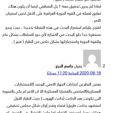
لماذا لم يجرى تحقيق معه ؟ بل المنطقي ايضا أن يكون هناك
تعليق لعمله في القوة الجوية العراقية على الاقل لحين استبيان
الامر .
اقترح عليكم استمرار البحث في هذه النقطة تحديدا ، حيث يبدو
مستغربا جدا خلو البحث من الاشارة لأي دور للسلطات بشكل عام
وللقوة الجوية واستخباراتها بشكل خاص من الطيار ( منير ) .
يقول
جاسم الدرع
:
2020-08-18 الساعة 11:20 صباحًا
بغض النظرعن اجراءات الجهاز الامني الوحيد (الاستخبارات
العسكرية)المختص بالقضايا العسكرية.الا ان الامر لم يكن بالصورة
التى تكونت بعد الحادث (حادث الهروب ) حيث الطيار الاول
استشهد بحادث طريق( قضاء وقدر )وان شكل مجلس تحقيقي
هذا لن يصل لمستوى الاتهام.اما حادث الاغتيال في الفندق .لم