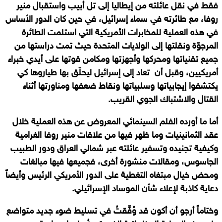
فقط في نقل عائلته من إيطاليا إلى تل أبيب واستقبال منير
روفا، مع طائرته في سماء إسرائيل، في حين كان الدور الأساس
في هذه العملية للمخابرات الأمريكية التي استلمت الطائرة
المرجوّة ونقلتها إلى الولايات المتحدة حيث تمت دراستها من
جميع تقنياتها ومحركها وأجهزتها ومكامن قوتها على أيدي خبراء
أمريكيين، وقبل أن تعاد إلى إسرائيل ليحلّق بها طياروها كي
يكتشفوا إيجابياتها وسلبياتها ونقاط ضعفها ومناورتها أثناء
القتال والاشتباك الجوي القريب.
أما ما أورده الفلم السينمائي المعروض عن هذه العملية خلال
عقد الثمانينيات وما ظهر فيها من علاقات منير روفا الغرامية
وكيفية تجنيده وتسفير عائلته عبر شمالي العراق ودور الطبيب
الجاسوس، ومقالات منشورة أخرى، فجميعها فيها مبالغات
ومحض خيال مبتغاه التغطية على الدور الأمريكي الرئيس وأيضاً
دعاية كاذبة لإعلاء شأن الموساد الإسرائيلي.
وختاماً أرجو أن أكون قد وُفِّقتُ في تسليط ضوء جديد متواضع