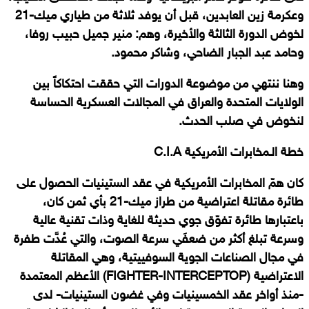
وعكرمة زين العابدين، قبل أن يوفد ثلاثة من طياري ميك-21
لخوض الدورة الثالثة والأخيرة، وهم: منير جميل حبيب روفا،
وحامد عبد الجبار الضاحي، وشاكر محمود.
وهنا ننتهي من موضوعة الدورات التي حققت احتكاكاً بين
الولايات المتحدة والعراق في المجالات العسكرية الحساسة
لنخوض في صلب الحدث.
خطة الـمخابرات الأمريكية
C.I.A
كان همّ المخابرات الأمريكية في عقد الستينيات الحصول على
طائرة مقاتلة اعتراضية من طراز ميك-21 بأي ثمن كان،
باعتبارها طائرة تفوّق جوي حديثة للغاية وذات تقنية عالية
وسرعة تبلغ أكثر من ضعفَي سرعة الصوت، والتي عُدَّت طفرة
في مجال الصناعات الجوية السوفييتية، وهي المقاتلة
الاعتراضية
(
FIGHTER-INTERCEPTOP
)
الأعظم المعتمدة
-منذ أواخر عقد الخمسينيات وفي غضون الستينيات- لدى