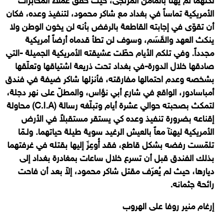
لكنهما لم يهنآ بالمأمن المرتجى، حيث حقق عملاء المخابرات
الأمريكية تماساً في بغداد مع شاكر محمود، لتنفيذ وعده، فكان
أن تقوّى في إجابته القاطعة بالرفض بأنه لن يخون الوطن ولا
ينكث العهد والقَسَم، وسوف لن تطأ قدماه أرضاً أمريكية
مجدداً. وفي تلكم الأيام حطّت عشيقته الأمريكية الجميلة -التي
صادقها خلال الدورة-في بغداد تحت ذريعة اشتياقها وتعلّقها
بشخصه وعدم احتمالها مفارقته، فأنزلها شاكر ضيفة في فندق
أمباسادور، الواقع في شارع أبي نؤاس، والمطلّ على نهر دجلة،
لتمكث بصحبته حوالي عشرة أيام وتبلّغه رسالة
(
C.I.A
)
محاولة
إقناعه بضرورة تنفيذ وعده كي يستقر مستقبلاً في الأرض
الأمريكية ليهنآ معاً بالعيش الرغيد سوية طيلة حياتهما. ولـمّا
تلمّست رفضه بشكل قاطع، فقد أُوعِزَ إليها بقتله في غرفتهما
بذلك الفندق قبل أن تسرع خلال ساعات بمغادرة بغداد إلى
ديارها، حيث لم يُعرَف مقتل شاكر محمود، إلاّ بعد أن فاحت
رائحة جثمانه.
إرغام منير روفا على الهروب