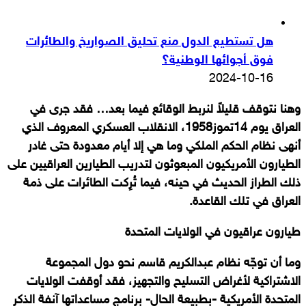
هل تستطيع الدول منع تحليق الصواريخ والطائرات
فوق أجوائها الوطنية؟
2024-10-16
وهنا نتوقف قليلاً لنربط الوقائع فيما بعد… فقد جرى في
العراق يوم 14تموز1958، الانقلاب العسكري المعروف الذي
أنهى نظام الحكم الملكي وما هي إلا أيام معدودة حتى غادر
الطيارون الأمريكيون المبعوثون لتدريب الطيارين العراقيين على
ذلك الطراز الحديث في حينه، فيما تُرِكت الطائرات على ذمة
العراق في تلك القاعدة.
طيارون عراقيون في الولايات المتحدة
وما أن توجّه نظام عبدالكريم قاسم نحو دول المجموعة
الاشتراكية لأغراض التسليح والتجهيز، فقد أوقفت الولايات
المتحدة الأمريكية -بطبيعة الحال- برنامج مساعداتها آنفة الذكر