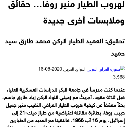
لهروب الطيار منير روفا… حقائق
وملابسات أخرى جديدة
تحقيق: العميد الطيار الركن محمد طارق سيد
حميد
أرسل
العراق العربي
2020-08-16
بريدا
3٬568
إلكترونيا
عندما كنت مدرساً في جامعة البكر للدراسات العسكرية العليا،
قبل ثلاثة عقود، أجريتُ مع زميلي اللواء الركن زياد طارق جاسم،
بحثاً معمّقاً عن كيفية هروب الطيار العراقي النقيب منير جميل
حبيب روفا، بطائرة مقاتلة اعتراضية من طراز ميك-21 إلى
إسرائيل، يوم 16 آب 1966. فالتقينا مع العديد من الطيارين