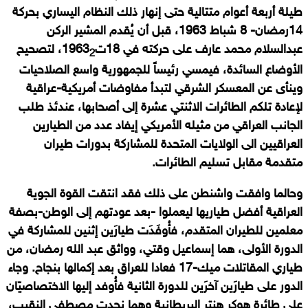
طيلة أربعة أعوام متتالية حتى إنهار ذلك النظام اليساري بحركة
14رمضان- 8 شباط 1963، قبل أن يُقدم المشير الركن
عبدالسلام محمد عارف على حركته في 18ت1963
، لتصحيح
2
الأوضاع السائدة، فيمسي رئيساً للجمهورية واسع الصلاحيات
وينأى عن المعسكر الشرقي لتبدأ مفاوضات أمريكية-عراقية
لإعادة تلكم الطائرات الاثنتي عشرة إلى أصحابها، عندئذ طلب
الجانب العراقي من مثيله الأمريكي إيفاد عدد من الطيارين
العراقيين الى الولايات المتحدة للمشاركة بدورات طيران
متقدمة مقابل تسليم الطائرات.
وحالما وافقت واشنطن على ذلك فقد انتقت القوة الجوية
العراقية أفضل طياريها ليعملوا -بعد عودتهم إلى الوطن-بصفة
معلمين للطيران المتقدم، فأُوفَدَت طيارَين إثنين للمشاركة في
الدورة الأولى، هما إسماعيل وقتي، وواثق عبد الله رمضان، من
طياري المقاتلات ميك-17 فعادا للعراق بعد إكمالها بنجاح. وجاء
الدور على طيارَين آخرَين للدورة الثانية فأُوفد إليها الاختصاصيّان
على طائرة هوكر هنتر البريطانية وهما نجدت مصطفى النقيب،