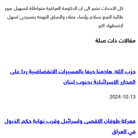
كل الاحداث تشير الى ان الحكومة العراقية متواطئة لتسهيل عبور
طائرة الميغ بسلام رؤساء عملاء والصاق التهمة بمسيحي اسهل
لاضطهاد اكبر
مقالات ذات صلة
حزب الله: هاجمنا حيفا بالمسيرات الانقضاضية ردا على
المجازر الاسرائيلية بجنوب لبنان
2024-10-13
معركة طوفان الاقصى واسرائيل وقرب نهاية حكم الذيول
في العراق