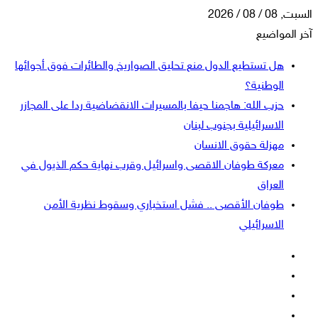
السبت, 08 / 08 / 2026
آخر المواضيع
هل تستطيع الدول منع تحليق الصواريخ والطائرات فوق أجوائها
الوطنية؟
حزب الله: هاجمنا حيفا بالمسيرات الانقضاضية ردا على المجازر
الاسرائيلية بجنوب لبنان
مهزلة حقوق الانسان
معركة طوفان الاقصى واسرائيل وقرب نهاية حكم الذيول في
العراق
طوفان الأقصى .. فشل استخباري وسقوط نظرية الأمن
الاسرائيلي
فيسبوك
‫X
‫YouTube
انستقرام