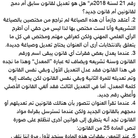
رقم 21 لسنة 2018م} هل هو تعديل لقانون سابق أم دمج
لقانونين أم قانون جديد؟
2. أعتقد جازماً أن هذه الصياغة لم تراجع من مختصين بالصياغة
التشريعية وأنا لست مختص بها لذا ليس من حقي أن أطرح
الرأي العلمي المهني ولكن كعراقي مهتم ومختص في كل ما
يتعلق بالانتخابات أرى أن العنوان يحتاج تعديل وصياغة جديدة.
3. عندما يعدل بعض فقرات أي قانون يبقى اسم ورقم
القانون وسنة تشريعه ويضاف له عبارة {المعدل} وهذا ما نجده
في هذا القانون فقد عدل التعديل الأول وبقي نفس القانون
وتم تعديله للمرة الثانية وبقي نفس القانون لكن يضاف إليه
كلمة المعدل. أما في التعديل الثالث فقد ألغي القانون الأصلي
وأُعطي رقم جديد.
4. عندما تقرأ العنوان تتصور بأن هنالك قانونين تم تعديلهم أو
دمجهم بالقانون الجديد ولكن عندما تسترسل بقراءة مواد
القانون تجد أنه يتطرق إلى قوانين أخرى لنطّلع على صورة
لنص المادة 25 من القانون:
5. عند التمعن بفقرات هذه المادة سنجد لأول مرة إننا نلغي