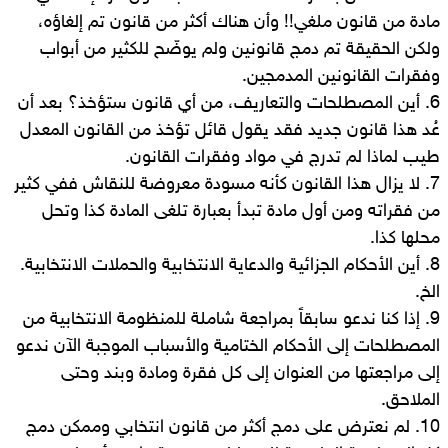
مادة من قانون ملغي!! وأن هناك أكثر من قانون تم إلغاؤه،
ولكن الحقيقة تم دمج قانونين ولم يوضّح للكثير من أبواب
وفقرات القانونين المدمجين.
6. أين المصطلحات والتعاريف، من أي قانون ستؤخذ؟ بعد أن
عُد هذا قانون جديد فقد يقول قائل تؤخذ من القانون المعدل
طيب لماذا لم تدرج في مواد وفقرات القانون.
7. لا يزال هذا القانون كأنه مسودة معروضة للنقاش ففي كثير
من فقراته ومن أول مادة تبدأ بعبارة تلغى المادة كذا وتحل
محلها كذا.
8. أين الأحكام الجزائية والدعاية الانتخابية والحملات الانتخابية.
الخ.
9. إذا كنا ندعو سابقاً بمراجعة شاملة للمنظومة الانتخابية من
المصطلحات إلى الأحكام الختامية والأسباب الموجبة الآن ندعو
إلى مراجعتها من العنوان إلى كل فقرة ومادة وبند وحتى
الملاحق.
10. لم نعترض على دمج أكثر من قانون انتخابي وممكن دمج