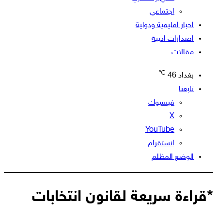
اجتماعي
اخبار اقليمية ودولية
اصدارات ادبية
مقالات
℃
بغداد
46
تابعنا
فيسبوك
‫X
‫YouTube
انستقرام
الوضع المظلم
*قراءة سريعة لقانون انتخابات