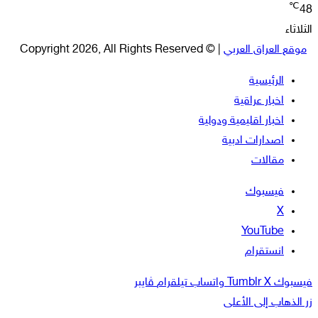
℃
48
الثلاثاء
موقع العراق العربي
| © Copyright 2026, All Rights Reserved
الرئيسية
اخبار عراقية
اخبار اقليمية ودولية
اصدارات ادبية
مقالات
فيسبوك
‫X
‫YouTube
انستقرام
فيسبوك
‫X
واتساب
تيلقرام
ڤايبر
زر الذهاب إلى الأعلى