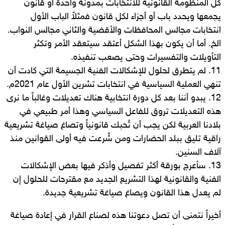
كل المنظومة القانونية للانتخابات بمدونة واحدة أو قانون
يجمعها ويحدد باب أو أجزاء لكل قانون فمثلاً الباب الأول
انتخابات مجالس المحافظات والأقضية والثاني مجالس النواب.
الخ. أما أن يكون بهذا الشكل أعتقد سيتعقد الأمر وتكثر
التأويلات والتفسيرات وحتى يصعب تنفيذه.
11. لم يتطرق لحلول للإشكالات الفنية الجسيمة التي كادت أن
تنهي العملية السياسية في انتخابات تشرين الأول عام 2021م.
12. يبدو أننا بعد كل دورة انتخابية هناك تعديلات وغالباً ما نرى
هذه التعديلات تروق للفاعل السياسي وهذا أمر طبيعي في
بلادنا العربية لكن يجب أن تُحبك قانونياً وتصاغ صياغة تشريعية
راقية تليق ببلد الحضارات ومن شُرعت فيه أولى القوانين منذ
آلاف السنين.
13. سأعرج بورقة أكثر تفصيل وأذكر فيها بعض الإشكالات
الفنية والقانونية لهذا التشريع الجديد مع مقترحات للحلول إن
لم يعدل هذا القانون ويصاغ صياغة تشريعية جديدة.
أخيراً نتمنى أن تصل دعوتنا هذه لصناع القرار في إعادة صياغة