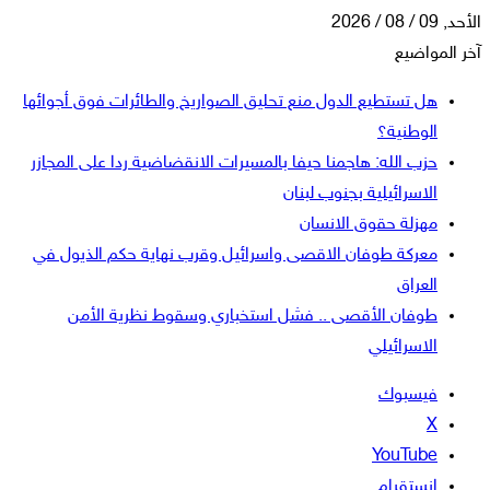
الأحد, 09 / 08 / 2026
آخر المواضيع
هل تستطيع الدول منع تحليق الصواريخ والطائرات فوق أجوائها
الوطنية؟
حزب الله: هاجمنا حيفا بالمسيرات الانقضاضية ردا على المجازر
الاسرائيلية بجنوب لبنان
مهزلة حقوق الانسان
معركة طوفان الاقصى واسرائيل وقرب نهاية حكم الذيول في
العراق
طوفان الأقصى .. فشل استخباري وسقوط نظرية الأمن
الاسرائيلي
فيسبوك
‫X
‫YouTube
انستقرام