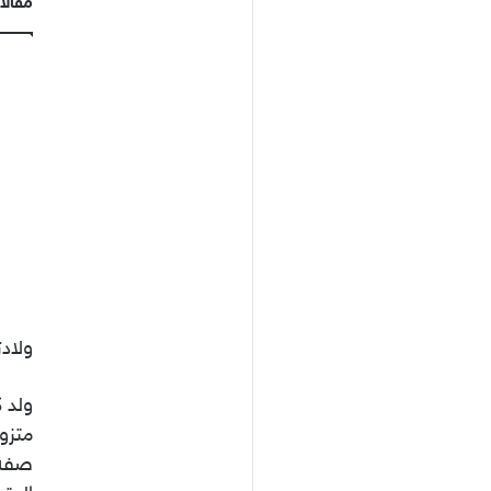
مقالا
ولادت
متزو
صفه 