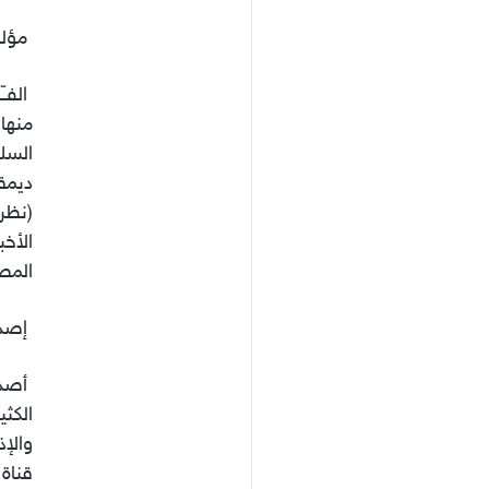
مؤلف
الفّ
ديمقر
الأخب
المصر
إصدا
الكثي
قناة 