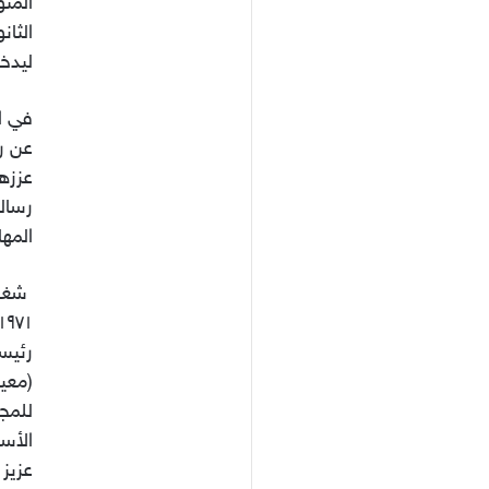
المت
الثان
ليدخل
عن رس
رسالت
المها
شغلَ
(معي
للمجم
الأسا
عزيز 