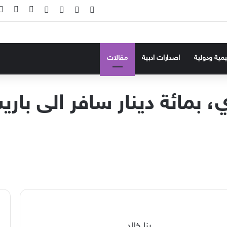
‫X
فيسبوك
‫YouTube
انستقرام
تسجيل ال
إضاف
ليمية ودولية
اصدارات ادبية
مقالات
 بمائة دينار سافر الى بار
رنا خالد