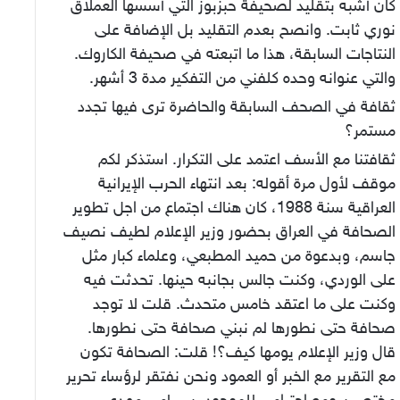
كان أشبه بتقليد لصحيفة حبزبوز التي أسسها العملاق
نوري ثابت. وانصح بعدم التقليد بل الإضافة على
النتاجات السابقة، هذا ما اتبعته في صحيفة الكاروك.
والتي عنوانه وحده كلفني من التفكير مدة 3 أشهر.
ثقافة في الصحف السابقة والحاضرة ترى فيها تجدد
مستمر؟
ثقافتنا مع الأسف اعتمد على التكرار. استذكر لكم
موقف لأول مرة أقوله: بعد انتهاء الحرب الإيرانية
العراقية سنة 1988، كان هناك اجتماع من اجل تطوير
الصحافة في العراق بحضور وزير الإعلام لطيف نصيف
جاسم، وبدعوة من حميد المطبعي، وعلماء كبار مثل
على الوردي، وكنت جالس بجانبه حينها. تحدثت فيه
وكنت على ما اعتقد خامس متحدث. قلت لا توجد
صحافة حتى نطورها لم نبني صحافة حتى نطورها.
قال وزير الإعلام يومها كيف؟! قلت: الصحافة تكون
مع التقرير مع الخبر أو العمود ونحن نفتقر لرؤساء تحرير