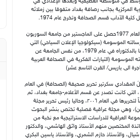
وسط في متوسطة العطيفية وبعدها الإعدادي في
وية المركزية بجانب رصافة بغداد متفوقا بين زملائه
 كلية الآداب قسم الصحافة وتخرج عام 1974.
في العام 1977حصل على الماجستير من جامعة السوربون
الته الموسومة (سيكولوجيا الإعلان السياحي) التي
عززها بالدكتوراه في عام 1979، من نفس الجامعة عن
ه الموسومة (التيارات الفكرية في الصحافة العربية
جرة الى باريس/ القرن التاسع عشر)
 المقدادي سكرتير تحرير صحيفة (الصحافة) في العام
١٩٧١، التي كانت تصدر عن قسم الأعلام-جامعة بغداد، ثم
رئيساً لتحريرها في العام ٢٠٠٦، وحاليا رئيس تحرير مجلة
ن)، وهي مجلة عراقية فصلية تختص بنشر البحوث
وعة العراقية للدراسات الاستراتيجية مع نخبة من
تذة المختصين منهم الأستاذ واثق الهاشمي، والدكتور
شيال، والأستاذ حازم الشمري، والأستاذ ياسين البكري