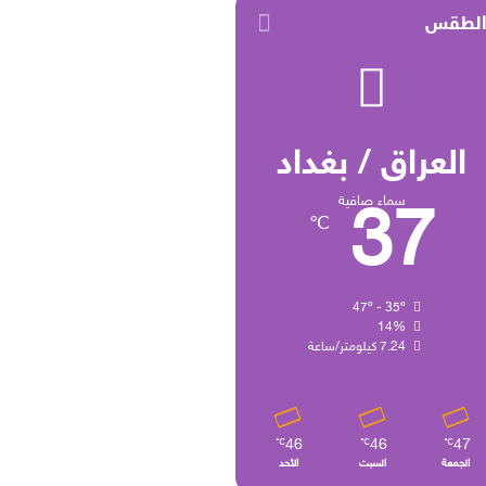
لطقس
العراق / بغداد
سماء صافية
37
℃
47º - 35º
14%
7.24 كيلومتر/ساعة
46
46
47
℃
℃
℃
الجمعة
السبت
الأحد