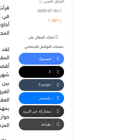
أرسل
العراق العربي
قرأت 
بريدا
2020-07-04
إلكترونيا
في ح
1٬491
أحاو
المحا
شارك المقال على
منصات التواصل الاجتماعي
لقد 
المقد
فيسبوك
أقصى
‫X
شهرت
بين 
الغرو
ماسنجر
العقل
بمهنئ
مشاركة عبر البريد
حوارن
طباعة
المزد