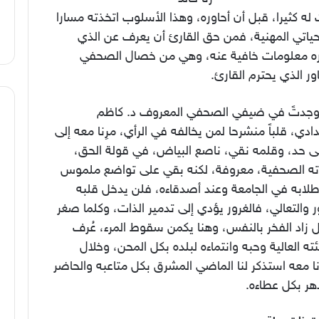
له كثيرا، قبل أن أحاوره، وهذا الأسلوب اتخذته مسارا
ياتي المهنية، فمن حق القارئ أن يعرف عن الذي
ره معلومات خافية عنه، وهي من خصال الصحفي
ور الذي يحترم القارئ.
وجدتً في ضيفي الصحفي المعروف د. كاظم
ادي، قلباً منشرحا لمن يخالفه في الرأي، مرِنا معه إلى
 حد، وقلمه نقي، ناصع البياض، في قولة الحق،
ه الصحفية، معروفة، لكنه بقي على تواضع ملموس
طلابه في الجامعة وعند أصدقاءه، فلن يدخل قلبه
ر والتعالي، فالغرور يؤدي إلى تدمير الذات، وكلما صغر
 زاد الفخر بالنفس، وهنا يكمن سقوط المرء، عُرف
ته العالية وحبه وانتماءه لبلده بكل المحن، وخلال
ا معه استذكر لنا الماضي المشرق بكل متاعبه والحاضر
هر بكل عطاءه.