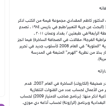
اته
 الدكتور كاظم المقدادي مجموعة قيمة من الكتب اذكر
منها: (البحث عن حرية التعبير/طبع في باريس ١٩٨٤ ـ تصدع
السلطة الرابعة/في طبعتين / بغداد وعمان ٢٠١١ ـ
اطية الفرجة/ مقالات في الصحافة الساخرة) فيما انجز
(نظرية “الملوية” في العام 2008 كأسلوب جديد في تحرير
ار بدلا من نظرية “الهرم” المتبعة في المدرسة
ية).
راته
أصدر صحيفة (الكاروك) الساخرة في العام 2007. قدم
ر من الأعمال لحساب عدد من القنوات التلفازية
والإذاعية اذكر منها: (برنامج صاحب الامتياز 2009) لحساب
البغدادية وبرنامج (الرازونة) لحساب أذاعه دي موزي.