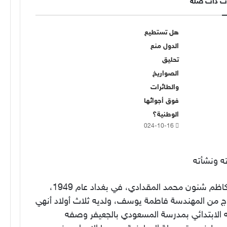
ت ذات صلة
هل تستطيع
الدول منع
تحليق
الصواريخ
والطائرات
فوق أجوائها
الوطنية؟
2024-10-16
ه ونشأته
ولد كاظم شنون محمد المقدادي، في بغداد عام 1949،
ج من المهندسة فاطمة يوسف، ولديه ثلاث أولاد أنهي
الابتدائي بمدرسة المسعودي بالجعيفر وصفه