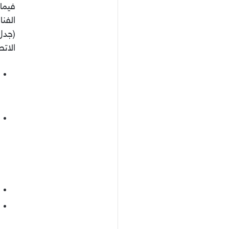
فيما 
الفنا
(جدل
الاتص