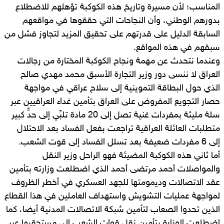
المناسب؛ لأن مسيرة وتاريخ هذه الكوكبة تؤهلهم للاضطلاع
بدورهم الوطني، وأن النجاحات التي حققوها في مواقعهم
السابقة الدليل على قدرتهم على تحقيق المزيد لتجاوز فشل من
سبقهم في هذه المواقع.
وعندما نتحدث عن مهمة ونجاح الكوكبة المختارة من رجالات
العراق لا ننسى دور وزير التجارة الأسبق محمد مهدي صالح
الذي حول البطاقة التموينية إلى سلاح عراقي في مواجهة
حصار التجويع المفروض على العراق بتأمين غداء العراقيين عبر
سلة مليئة بمفردات غنية تصل إلى 20 مادة تلبِّي إلى حدٍّ كبير
متطلبات العائلة العراقية تراجعت بفعل الفساد بعد الاحتلال
إلى 6 مفردات ضعيفة بعد تسلل الفساد إلى قوت الشعب.
أما ثاني هذه الكوكبة المضيئة فهو الراحل وزير النقل
والمواصلات أحمد مرتضى أحمد الذي اضطلعت وزارته بتأمين
عقد الاتصالات وديمومتها للجهد العسكري في أخطر الظروف
لمواجهة عمليات التشويش واستهداف العاملين في هذا القطاع
الذين تحدوا الصعاب لتأمين شبكة الاتصالات المدنية أيضا، كما
اضطلعت الوزارة بتأمين نقل قوات الشعب إلى مستحقيها عبر