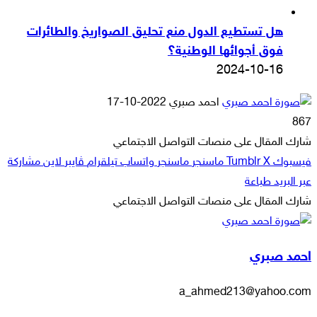
هل تستطيع الدول منع تحليق الصواريخ والطائرات
فوق أجوائها الوطنية؟
2024-10-16
أرسل
احمد صبري
2022-10-17
بريدا
867
إلكترونيا
شارك المقال على منصات التواصل الاجتماعي
فيسبوك
‫X
ماسنجر
ماسنجر
واتساب
تيلقرام
ڤايبر
لاين
مشاركة
عبر البريد
طباعة
شارك المقال على منصات التواصل الاجتماعي
‫X
لاين
ڤايبر
طباعة
تيلقرام
ماسنجر
ماسنجر
مشاركة
واتساب
فيسبوك
عبر
احمد صبري
البريد
a_ahmed213@yahoo.com