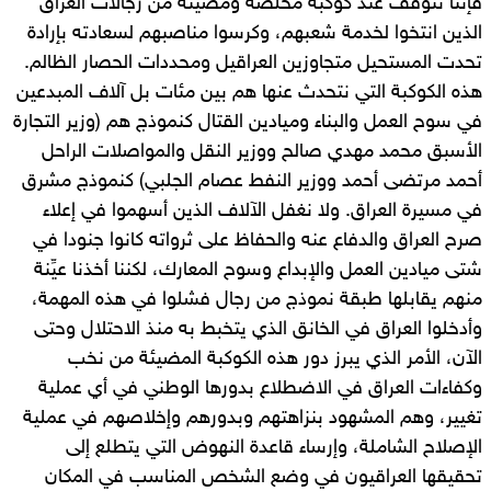
فإننا نتوقف عند كوكبة مخلصة ومضيئة من رجالات العراق
الذين انتخوا لخدمة شعبهم، وكرسوا مناصبهم لسعادته بإرادة
تحدت المستحيل متجاوزين العراقيل ومحددات الحصار الظالم.
هذه الكوكبة التي نتحدث عنها هم بين مئات بل آلاف المبدعين
في سوح العمل والبناء وميادين القتال كنموذج هم (وزير التجارة
الأسبق محمد مهدي صالح ووزير النقل والمواصلات الراحل
أحمد مرتضى أحمد ووزير النفط عصام الجلبي) كنموذج مشرق
في مسيرة العراق. ولا نغفل الآلاف الذين أسهموا في إعلاء
صرح العراق والدفاع عنه والحفاظ على ثرواته كانوا جنودا في
شتى ميادين العمل والإبداع وسوح المعارك، لكننا أخذنا عيِّنة
منهم يقابلها طبقة نموذج من رجال فشلوا في هذه المهمة،
وأدخلوا العراق في الخانق الذي يتخبط به منذ الاحتلال وحتى
الآن، الأمر الذي يبرز دور هذه الكوكبة المضيئة من نخب
وكفاءات العراق في الاضطلاع بدورها الوطني في أي عملية
تغيير، وهم المشهود بنزاهتهم وبدورهم وإخلاصهم في عملية
الإصلاح الشاملة، وإرساء قاعدة النهوض التي يتطلع إلى
تحقيقها العراقيون في وضع الشخص المناسب في المكان