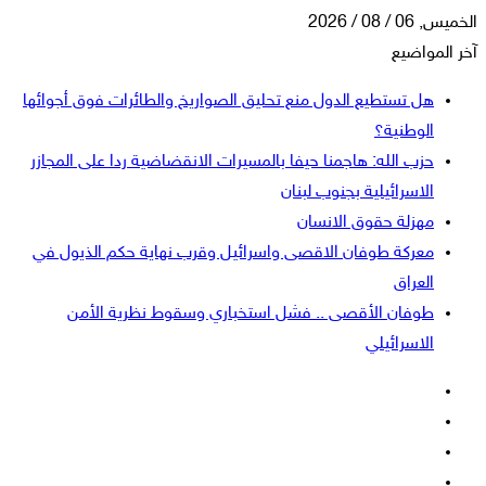
الخميس, 06 / 08 / 2026
آخر المواضيع
هل تستطيع الدول منع تحليق الصواريخ والطائرات فوق أجوائها
الوطنية؟
حزب الله: هاجمنا حيفا بالمسيرات الانقضاضية ردا على المجازر
الاسرائيلية بجنوب لبنان
مهزلة حقوق الانسان
معركة طوفان الاقصى واسرائيل وقرب نهاية حكم الذيول في
العراق
طوفان الأقصى .. فشل استخباري وسقوط نظرية الأمن
الاسرائيلي
فيسبوك
‫X
‫YouTube
انستقرام