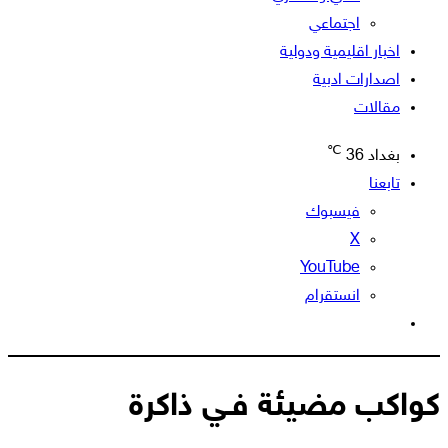
اجتماعي
اخبار اقليمية ودولية
اصدارات ادبية
مقالات
℃
بغداد
36
تابعنا
فيسبوك
‫X
‫YouTube
انستقرام
الوضع
المظلم
كواكب مضيئة فـي ذاكرة