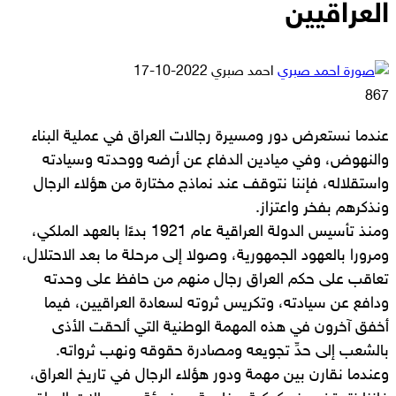
العراقيين
أرسل
احمد صبري
2022-10-17
بريدا
867
إلكترونيا
عندما نستعرض دور ومسيرة رجالات العراق في عملية البناء
والنهوض، وفي ميادين الدفاع عن أرضه ووحدته وسيادته
واستقلاله، فإننا نتوقف عند نماذج مختارة من هؤلاء الرجال
ونذكرهم بفخر واعتزاز.
ومنذ تأسيس الدولة العراقية عام 1921 بدءًا بالعهد الملكي،
ومرورا بالعهود الجمهورية، وصولا إلى مرحلة ما بعد الاحتلال،
تعاقب على حكم العراق رجال منهم من حافظ على وحدته
ودافع عن سيادته، وتكريس ثروته لسعادة العراقيين، فيما
أخفق آخرون في هذه المهمة الوطنية التي ألحقت الأذى
بالشعب إلى حدِّ تجويعه ومصادرة حقوقه ونهب ثرواته.
وعندما نقارن بين مهمة ودور هؤلاء الرجال في تاريخ العراق،