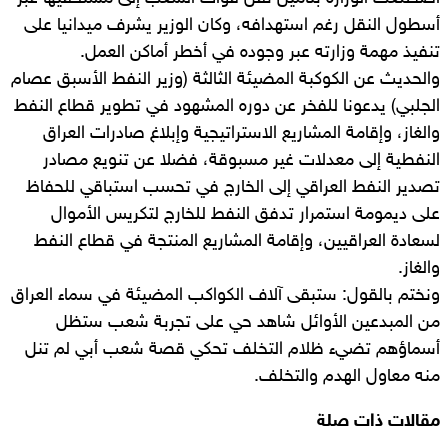
أسطول النقل رغم استهدافه، وكان الوزير يشرف ميدانيا على
تنفيذ مهمة وزارته عبر وجوده في أخطر أماكن العمل.
والحديث عن الكوكبة المضيئة الثالثة (وزير النفط الأسبق عصام
الجلبي) يدعونا للفخر عن دوره المشهود في تطوير قطاع النفط
والغاز، وإقامة المشاريع الاستراتيجية وإبلاغ صادرات العراق
النفطية إلى معدلات غير مسبوقة، فضلا عن تنويع مصادر
تصدير النفط العراقي إلى الخارج في تحسب استباقي للحفاظ
على ديمومة استمرار تدفق النفط للخارج لتكريس الأموال
لسعادة العراقيين، وإقامة المشاريع المنتجة في قطاع النفط
والغاز.
ونختم بالقول: ستبقى آلاف الكواكب المضيئة في سماء العراق
من المبدعين الأوائل شاهد حي على تجربة شعب ستظل
أسماؤهم تضيء ظلام التخلف تحكي قصة شعب أبي لم تنل
منه معاول الهدم والتخلف.
مقالات ذات صلة