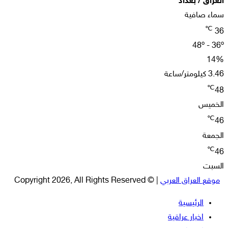
العراق / بغداد
سماء صافية
℃
36
48º - 36º
14%
3.46 كيلومتر/ساعة
℃
48
الخميس
℃
46
الجمعة
℃
46
السبت
موقع العراق العربي
| © Copyright 2026, All Rights Reserved
الرئيسية
اخبار عراقية