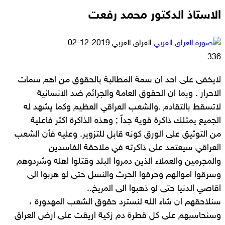
الاستاذ الدكتور محمد رفعت
أرسل
العراق العربي
2019-12-02
بريدا
336
إلكترونيا
لايخفى على احد ان سمة المطالبة بالحقوق من اهم سمات
الاحرار . وبما ان الحقوق العامة والجرائم ضد الانسانية
لاتسقط بالتقادم .والشعب العراقي العظيم وكما يشهد له
الجميع يمتلك ذاكرة قوية جداً ; وهذه الذاكرة اكثر فاعلية
من التوثيق على الورق كونه قابل للتزوير. وعليه فأن الشعب
العراقي سيعتمد على ذاكرته في ملاحقة الفاسدين
والمجرمين والعملاء الذين دمروا البلد وقتلوا اهله وشردوهم
وسرقوا اموالهم وحرقوا الحرث والنسل حتى لو هربوا الى
اقاصي الدنيا حتى لو ذهبوا الى المريخ..
سنلاحقهم ان شاء الله لنسترد حقوق الشعب المهدورة ،
وسنحاسبهم على كل قطرة دم زكية اريقت على ارض العراق