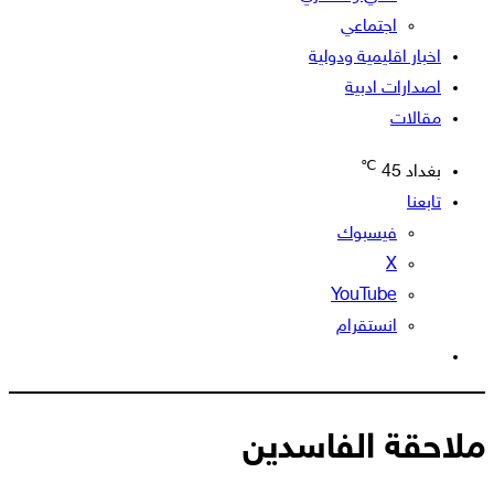
اجتماعي
اخبار اقليمية ودولية
اصدارات ادبية
مقالات
℃
بغداد
45
تابعنا
فيسبوك
‫X
‫YouTube
انستقرام
الوضع
المظلم
ملاحقة الفاسدين