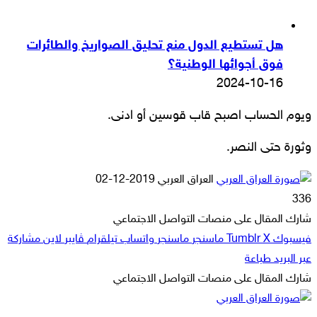
هل تستطيع الدول منع تحليق الصواريخ والطائرات
فوق أجوائها الوطنية؟
2024-10-16
ويوم الحساب اصبح قاب قوسين أو ادنى.
وثورة حتى النصر.
أرسل
العراق العربي
2019-12-02
بريدا
336
إلكترونيا
شارك المقال على منصات التواصل الاجتماعي
فيسبوك
‫X
ماسنجر
ماسنجر
واتساب
تيلقرام
ڤايبر
لاين
مشاركة
عبر البريد
طباعة
شارك المقال على منصات التواصل الاجتماعي
‫X
لاين
ڤايبر
طباعة
تيلقرام
ماسنجر
ماسنجر
مشاركة
واتساب
فيسبوك