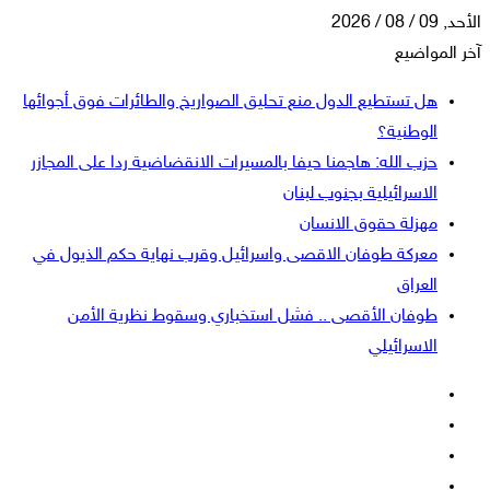
الأحد, 09 / 08 / 2026
آخر المواضيع
هل تستطيع الدول منع تحليق الصواريخ والطائرات فوق أجوائها
الوطنية؟
حزب الله: هاجمنا حيفا بالمسيرات الانقضاضية ردا على المجازر
الاسرائيلية بجنوب لبنان
مهزلة حقوق الانسان
معركة طوفان الاقصى واسرائيل وقرب نهاية حكم الذيول في
العراق
طوفان الأقصى .. فشل استخباري وسقوط نظرية الأمن
الاسرائيلي
فيسبوك
‫X
‫YouTube
انستقرام