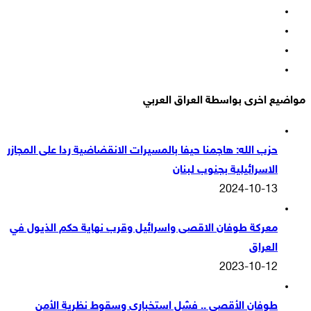
فيسبوك
‫X
‫YouTube
انستقرام
مواضيع اخرى بواسطة العراق العربي
حزب الله: هاجمنا حيفا بالمسيرات الانقضاضية ردا على المجازر
الاسرائيلية بجنوب لبنان
2024-10-13
معركة طوفان الاقصى واسرائيل وقرب نهاية حكم الذيول في
العراق
2023-10-12
طوفان الأقصى .. فشل استخباري وسقوط نظرية الأمن