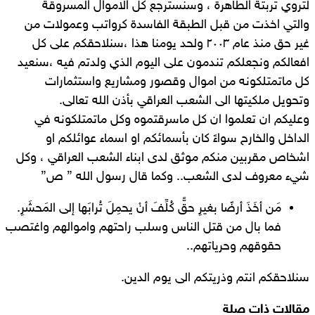
لتروي تربتة الطاهرة ، وسنسترجع كل الاموال المسروقة
والتي اخذت من قبل الطبقة الفاسدة كرواتب وعمولات من
غير حق منذ عام ٢٠٠٣ ولحد يومنا هذا ،سنلاحقكم على كل
افعالكم ونجعلكم تندمون على اليوم الذي ولدتم فيه ،سنعيد
كل ماتمتلكونه من اموال وقصور ومشاريع واستثمارات
وتحويل ملكيتها الى الشعب العراقي بأذن الله تعالى.
وعليكم ان تعلموا ان كل ماسرقتموه وكل ماتمتلكونه في
الداخل والخارح سواءً كان بأسمائكم او اسماء عوائلكم او
اشخاص مقربين منكم موثق لدى ابناء الشعب العراقي ، وكل
شيء معروف لدى الشعب.. وكما قال رسول الله ” ص”
مَن أخَذَ أرضًا بغيرِ حقٍّ كُلِّفَ أنْ يحمِلَ تُرابَها إلى المَحشَرِ.
فما بال من قتل الناس وسلب راحتهم واموالهم واغتصب
حقوقهم وحرياتهم..
سنلاحقكم انتم وذريتكم الى يوم الدين.
مقالات ذات صلة