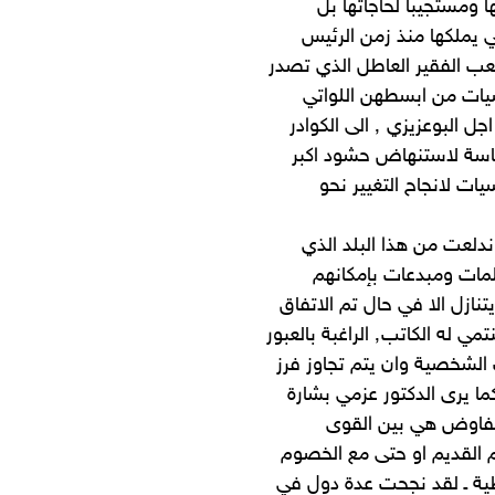
ها ومستجيبا لحاجاتها بل
تي يملكها منذ زمن الرئيس
شعب الفقير العاطل الذي تصدر
سيات من ابسطهن اللواتي
ارسلن ابنائهن من المدن والارياف لدعم التظاهرات والغضب من اجل البوعزيزي ٬ الى الكوادر
ماسة لاستنهاض حشود اكبر
ات لانجاح التغيير نحو
ندلعت من هذا البلد الذي
لمات ومبدعات بإمكانهم
ازل الا في حال تم الاتفاق
والتوافق بين كل القوى السياسية الفاعلة٬ بضمنها اليسار الذي ينتمي له الكاتب٬ الراغبة بالعبور
لشخصية وان يتم تجاوز فرز
ا يرى الدكتور عزمي بشارة
 والتفاوض هي بين القوى
م القديم او حتى مع الخصوم
طية ـ لقد نجحت عدة دول في