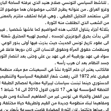
٬ للناشط السياسي التونسي صلاح هنيد الذي عرفته الساحة البار
وغزو العراق ـ من عنوانه يطرح الكاتب موضوعان هما موضوع الث
من الشعب الذي انطلقت منه الثورة ـ
بثلاثة أجزا
الى عقود تاريخ تونس الحديث حيث بذرت فيها أولى بذور الوعي مع
ومنظمات حقوق المرأة وحقوق الانسان التي كان دورها فاعلا في 
سواء في عهد بورقيبة ام في عهد بن علي وحتى بعد انتصار الثورة ا
جسد النظام بعد ان هرب رأسه ـ
فالكاتب يعتبر ان حلم الثورة نشأ في السبعينات مع ميلاد منظمة
فيفري عام 1972 التي رفعت شعار القطيعة السياسية والتن
بين الفعل والحياة في تونس غير من المفاهيم السائدة ومن طريقة ا
ومفاهيما لبناء منظومة جديدة من القيم ولطريقة حياة مختلفةـ و
الى مداها وتكتمل لان الثورة المضادة قامت وبسرعة بأبعاد بن عل