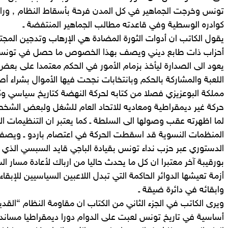
تونس وخرج
كوادره الوسطية وفي قاعدته مطالب الجماهير المنتفضة ـ
يقول الكاتب ان أدوات الثورة المضادة هي الإرهاب وتدجين المجتم
أحزاب ذات طابع ديني ويصف بهذا الخصوص ما حصل في تونس حي
يعود الى الصدارة ليأخذ بزمام الأمور في الحكم معتمدا على بعض
اللعبة والمشاركة بالحكم وبانتخابات نجحت فيها الأموال بشرا
مملكة البوعزيزي فصلا من كتابه لحركة النهضة كتاريخ سياسي وكل
حركة غير ديمقراطية ومعاديه للاتحاد العام للشغل ولبعض الشخص
لما اظهرته عقب وصولها الى السلطة ـ كما يعتبر ان التنظيمات ا
المنظمات النسوية قد اسقطت الحركة في اعتصام باردو ـ ويصف 
الدستوري عبر حزب نداء تونس بقيادة الباجي قايد السبسي الذي
أزمة تعيشها الدوائر الحاكمة التي تبدل اللاعبين السياسيين للإبقاء
وابقائه في دائرة ضيقة ـ
ويرى الكاتب في الجزء الثاني من الكتاب ان مقاومة النظام “القدي
أساسية في تاريخ تونس لعبت على الدوام دورا ديمقراطيا مساندا 