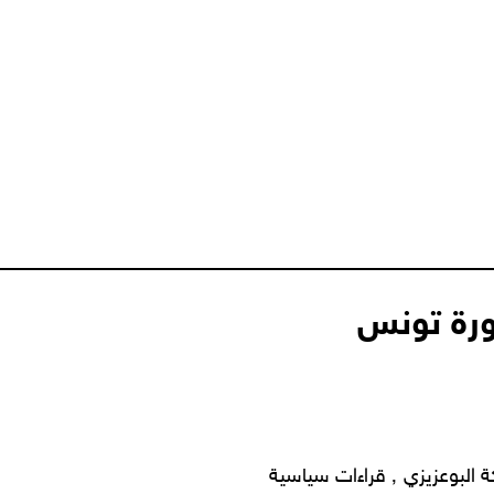
ورة تونس
عن دار نشر نحن ٬ صدر في تونس مؤخرا كتاب يحمل عنوان مملكة البوعزيزي ٬ قراءات سياسية