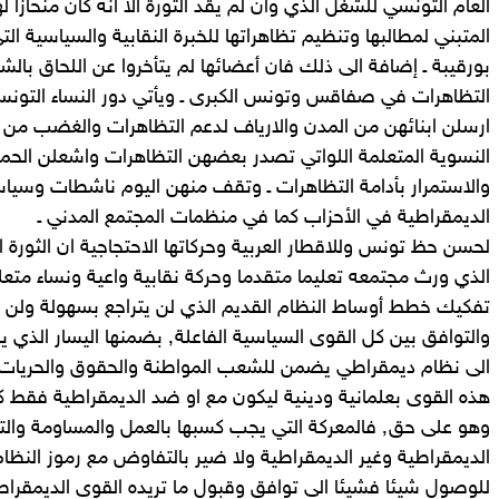
العام التونسي للشغل الذي وان لم يقد الثورة الا انه كان منحازا ل
المتبني لمطالبها وتنظيم تظاهراتها للخبرة النقابية والسياسية ال
بورقيبة ـ إضافة الى ذلك فان أعضائها لم يتأخروا عن اللحاق بال
التظاهرات في صفاقس وتونس الكبرى ـ ويأتي دور النساء التون
النسوية المتعلمة اللواتي تصدر بعضهن التظاهرات واشعلن الح
والاستمرار بأدامة التظاهرات ـ وتقف منهن اليوم ناشطات وسياسي
الديمقراطية في الأحزاب كما في منظمات المجتمع المدني ـ
لحسن حظ تونس وللاقطار العربية وحركاتها الاحتجاجية ان الثورة ا
الذي ورث مجتمعه تعليما متقدما وحركة نقابية واعية ونساء متع
تفكيك خطط أوساط النظام القديم الذي لن يتراجع بسهولة ولن يتن
الى نظام ديمقراطي يضمن للشعب المواطنة والحقوق والحريات ا
هذه القوى بعلمانية ودينية ليكون مع او ضد الديمقراطية فقط كم
وهو على حق٬ فالمعركة التي يجب كسبها بالعمل والمساومة
الديمقراطية وغير الديمقراطية ولا ضير بالتفاوض مع رموز النظا
للوصول شيئا فشيئا الى توافق وقبول ما تريده القوى الديمقرا