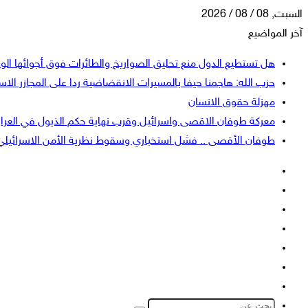
السبت, 08 / 08 / 2026
آخر المواضيع
هل تستطيع الدول منع تحليق الصواريخ والطائرات فوق أجوائها الو
حزب الله: هاجمنا حيفا بالمسيرات الانقضاضية ردا على المجازر الاسر
مهزلة حقوق الانسان
معركة طوفان الاقصى واسرائيل وقرب نهاية حكم الذيول في العرا
طوفان الأقصى .. فشل استخباري وسقوط نظرية الأمن الاسرائيلي
فيسبوك
‫X
‫YouTube
انستقرام
تسجيل
إضافة
الدخول
عمود
الوضع
جانبي
المظلم