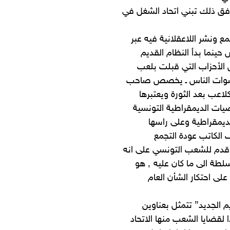
ت الجماهير في كل المدن فرحة بأسقاط النظام ٬ ورافق ذلك تبني اتحاد الشغل في
ع ونشر اللاعقلانية فيه عبر
نما بدأ النظام القديم
 الأحزاب التي قبلت بلعب
ء أصوات الناس ـ يخصص صاحب
اعب بعد الثورة ويعتبرها
يات الديمقراطية التونسية
لديمقراطية وعلى راسها
الكاتب عودة التجمع
 قدم للشعب التونسي على انه
بورقيبة آخر معتبرا ان كل ما يحدث حاليا من ارباك لأعادة مسار السلطة الى ما كان عليه ٬ هو
 على احتكار الشأن العام
م الجديد” تتمثل بعناوين
لقضايا الشعب منها الاتحاد