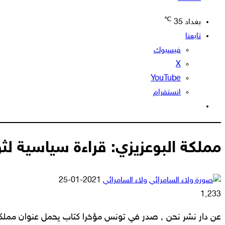
℃
بغداد
35
تابعنا
فيسبوك
‫X
‫YouTube
انستقرام
الوضع
المظلم
مملكة البوعزيزي: قراءة سياسية لث
أرسل
ولاء السامرائي
2021-01-25
بريدا
1٬233
إلكترونيا