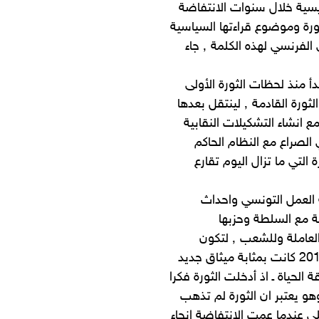
يسية خلال سنوات الانتفاضة
ورة وموضوع قراءتها السياسية
التي ستعتمد التحليل الطبقي ٬ وهي قراءة لمثقف ملتزم بالمعنى الفرنسي لهذه الكلمة ٬ جاء
ء يتناول الكاتب هذه المواضيع كما عاشها شخصيا ٬ فيبدأ منذ لحظات الثورة الأولى
التي بدأت بحرق البوعزيزي لجسده ٬ ليصبح لهيبه المحترق شعلة الثورة القادمة ٬ لينتقل بعدها
 انشاء التشكيلات النقابية
الصراع مع النظام الحاكم
لتي ما تزال اليوم تقارع
 العمل التونسي واحداث
ظيمية مع السلطة وحزبها
الدستوري حينما تبنىت سياسات ليبرالية معادية لمصالح الطبقة العاملة وللشعب ٬ لتكون
اللحظة المؤسسة لها هي 17 كانون الاول 2010 الى 14 شباط 2011 كانت بمثابة ميثاق جديد
لحياة ـ اذ أدخلت الثورة فكرا
هو يعتبر ان الثورة لم تذهب
ي عندما عمت الانتفاضة انحاء