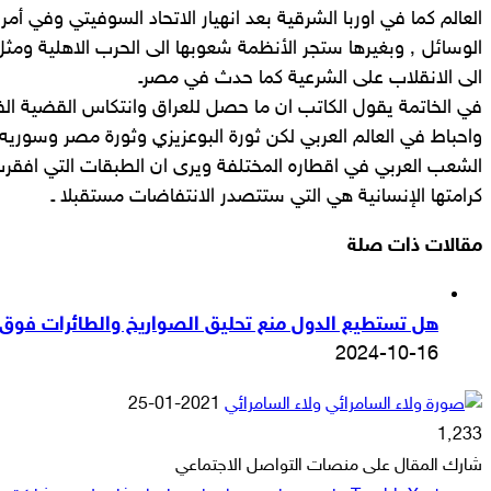
العالم كما في اوربا الشرقية بعد انهيار الاتحاد السوفيتي وفي أمريك
الوسائل ٬ وبغيرها ستجر الأنظمة شعوبها الى الحرب الاهلية وم
الى الانقلاب على الشرعية كما حدث في مصرـ
في الخاتمة يقول الكاتب ان ما حصل للعراق وانتكاس القضية الف
واحباط في العالم العربي لكن ثورة البوعزيزي وثورة مصر وسوريه
الشعب العربي في اقطاره المختلفة ويرى ان الطبقات التي افق
كرامتها الإنسانية هي التي ستتصدر الانتفاضات مستقبلا ـ
مقالات ذات صلة
هل تستطيع الدول منع تحليق الصواريخ والطائرات فوق أ
2024-10-16
أرسل
ولاء السامرائي
2021-01-25
بريدا
1٬233
إلكترونيا
شارك المقال على منصات التواصل الاجتماعي