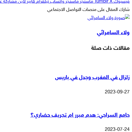
فيسبوك
‫X
ماسنجر
ماسنجر
واتساب
تيلقرام
ڤايبر
لاين
مشاركة عبر
شارك المقال على منصات التواصل الاجتماعي
‫X
لاين
ڤايبر
طباعة
تيلقرام
ماسنجر
ماسنجر
مشاركة
واتساب
فيسبوك
عبر
ولاء السامرائي
البريد
مقالات ذات صلة
زلزال في المغرب وجدل في باريس
2023-09-27
جامع السراجي: هدم مبرر ام تجريف حضاري؟
2023-07-24