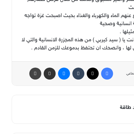
يث
عنهم الماء والكهرباء والغذاء بحيث اصبحت غزة تواجه
 انسانية وصحية
يلها .
نت يا ( سيد كيربي ) من هذه المجزرة الانسانية والتي لا
 لها ، وانصحك ان تحتفظ بدموعك للزمن القادم .
فيسبوك
‫X
‏Tumblr
ماسنجر
مشاركة عبر البريد
طباعة
ماعي
د طاقة