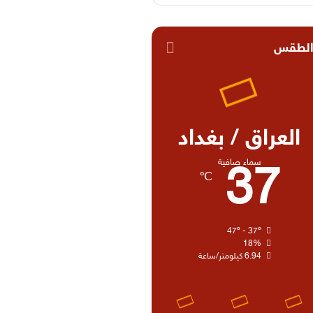
لطقس
العراق / بغداد
سماء صافية
37
℃
47º - 37º
18%
6.94 كيلومتر/ساعة