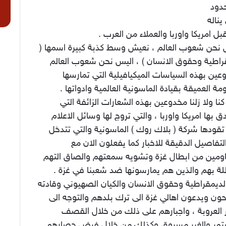
حدود
يناله
ل امريكا واوربا والعملاء من العرب .
 نحن شعوب العالم ، نعيش وسط كذبة كبيرة اسمها (
راطية وحقوق الانسان ) ، اليس نحن شعوب العالم
ين بهذه السياسات الميكيافيلية التي تمارسها
مة العميقة بقيادة الماسونية العالمية وادواتها .
نا ولا زلنا مخدوعين بهذه الشعارات الزائفة التي
 بها امريكا واوربا ، والتي تروج لها وسائل الاعلام
تقودها شركة ( بلاك روك ) الماسونية والتي تتدخل
تفاصيل الدقيقة للاخبار كما يفعلون الان مع
اومين من ابطال غزة وتشويه سمعتهم والصاق التهم
لة بهم والذين هم يمارسونها ضد شعبنا في غزة .
الديمقراطية وحقوق الانسان والكيان الصهيوني وقادته
ون ويدعون اهالي غزة الى ترك بلدهم والتوجه الى
العروبة ، واجبارهم على ذلك من خلال القصف
تمر والغير مسبوق وكذلك من خلال فرض حصارهم