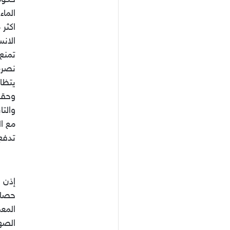
الماء
الانس
تمنع 
نصرة
يتظا
وحقوق
والت
مع ا
تدفع
إذن 
حصار 
المعم
الصهي