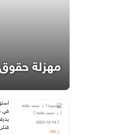
مهزلة حقوق 
استو
في م
أ. د. محمد طاقة
أ
يذرف
ر
2023-10-14
س
قتلى
595
ل