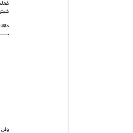
فعلت 
ضحيت
مقالا
ولن ي