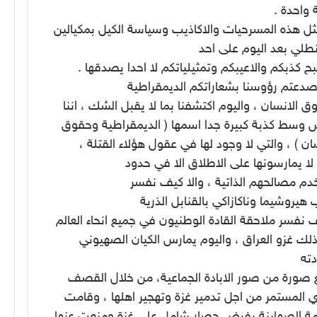
واحدة .
ثل هذه المسرحيات والاكاذيب وسياسة الكيل بمكيالين
طلي بعد اليوم على احد
 كذبكم والاعيبكم وتمثيلياتكم لا احدا يصدقها .
صدعتم رؤوسنا بشعاراتكم الديمقراطية
 الانسان ، واليوم اكتشفنا بما لا يقبل الشك ، اننا
 وسط كذبة كبيرة جدا اسمها ( الديمقراطية وحقوق
ان ) ، والتي لا وجود لها في عقول هؤلاء القتلة ،
ا يمارسونها على الاطلاق الا في حدود
دم مصالحهم الذاتية ، والا كيف نفسر
يروشيما وناكازاكي بالقنابل الذرية
نفسر ملاحقة القادة الوطنيون في جميع انحاء العالم
لك غزو العراق ، واليوم يمارس الكيان الصهيوني
ته
 صورة من صور الابادة الجماعية، من خلال القصف
 المستمر من اجل تدمير غزة وتهجير اهلها ، وقامت
ة الصهاينة بفرض حصار شامل على غزة ومنعت عنها