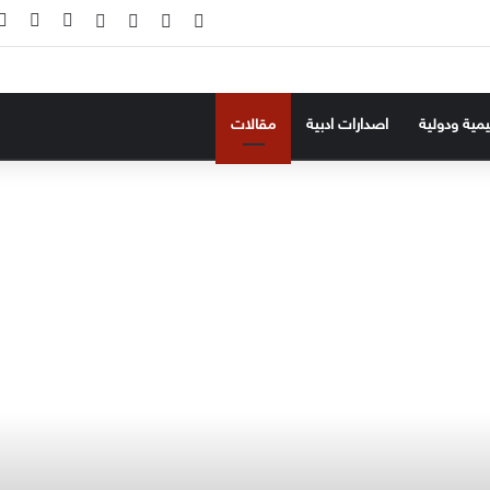
‫X
فيسبوك
‫YouTube
انستقرام
تسجيل ال
إضاف
ليمية ودولية
اصدارات ادبية
مقالات