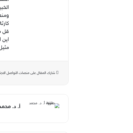
الخب
ومنع 
كارثة
قل مث
اين ا
مثيل
شارك المقال على منصات التواصل الاجت
أ. د. محم