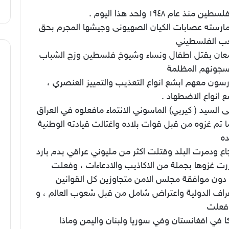
ن منذ عام ١٩٤٨ ولحد هذا اليوم .
مارسته عصابات الكيان الصهيونى وجيشها المجرم بحق
ب الفلسطيني
معان بقتل اطفال ونساء وشيوخ فلسطين وزج الشباب
جونهم المظلمة
سون معهم ابشع انواع التعذيب والتمييز العنصري ،
 انواع الاضطهاد .
 السيد ( كيربي) الماسوني الانتماء مافعلوه في العراق
 تم غزوه من قبل قوات بلاده واغتالت قيادته الوطنية
ده
ع ودمرت البلد وقتلت اكثر من مليوني عراقي بدم بارد
رت غزوها بجملة من الاكاذيب والادعاءات ، وفعلت
دون موافقة مجلس الامن متجاوزين كل القوانين
عراف الدولية واعتراض شامل من قبل شعوب العالم ، و
 فعلت
ا في افغانستان وفي سوريا ولبنان واليمن وماذا