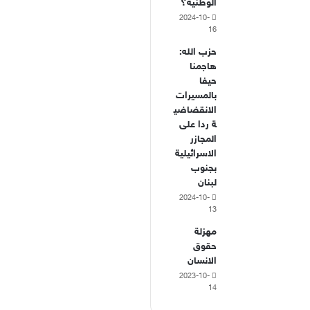
الوطنية؟
2024-10-
16
حزب الله:
هاجمنا
حيفا
بالمسيرات
الانقضاضي
ة ردا على
المجازر
الاسرائيلية
بجنوب
لبنان
2024-10-
13
مهزلة
حقوق
الانسان
2023-10-
14