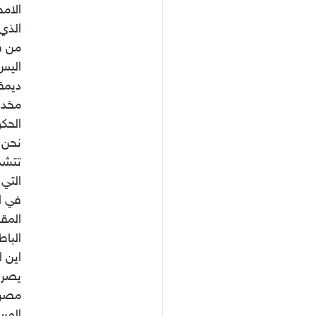
الام
الذي 
من قب
اليس
ديمق
مخدوع
الحكو
نحن ك
تتشدق
التي 
في ال
المق
الباط
اين 
يصرح
مصر 
المس