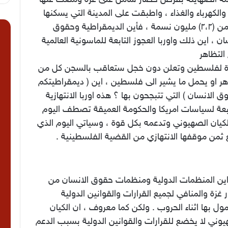
 والكهرباء والغذاء ، واطبقت على المدينة التي يسكنها
اكثر من (٢،٢) مليون نسمة ، فأين الديمقراطية وحقوق
ا
ان ، اين ذلك واوربا العجوز التابعة للماسونية العالمية
التظاهر
 لفلسطين وتعلن دون خجل ستعاقب بالسجن كل من
هر او يحمل ما يشير الى فلسطين ، اين ( ديمقراطيتكم
 الانسان ) التي تتبجحون بها ؟ هذه اوربا الانتهازية
ابعة لسياسات امريكا والحكومة العميقة تصطف اليوم
لكيان الصهيوني وتدعمه بكل قوة ، وسياتي اليوم الذي
 ثمن موقفها الانتهازي من القضية الفلسطينية .
اين المنظمات الدولية ومنظمات حقوق الانسان من
غزة والمنافي لجميع القرارات والقوانين الدولية
ول بها اثناء الحروب . ولكن كما معروف ، ان الكيان
وني لا يخضع للقرارات والقوانين الدولية بسبب الدعم