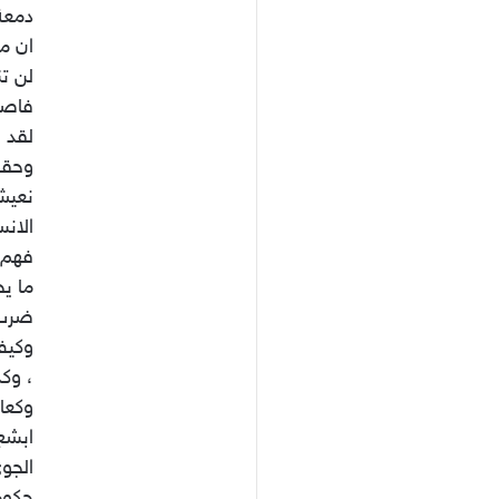
دمعة 
ان م
لن تن
فاصبح
لقد 
وحقوق
نعيش
الانس
فهم ل
ما يخ
ضرب ه
وكيف 
، وكذ
وكعاد
ابشع
الجوي
حكوم