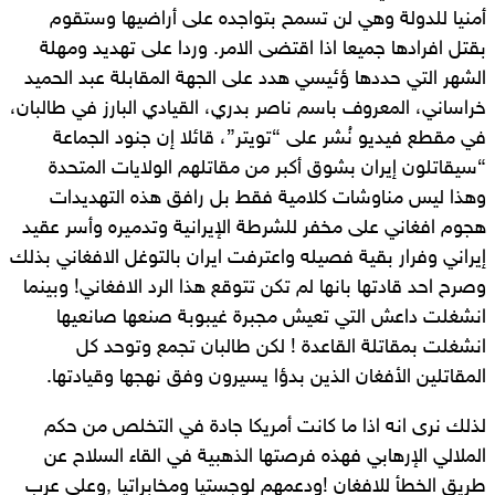
أمنيا للدولة وهي لن تسمح بتواجده على أراضيها وستقوم
بقتل افرادها جميعا اذا اقتضى الامر. وردا على تهديد ومهلة
الشهر التي حددها ؤئيسي هدد على الجهة المقابلة عبد الحميد
خراساني، المعروف باسم ناصر بدري، القيادي البارز في طالبان،
في مقطع فيديو نُشر على “تويتر”، قائلا إن جنود الجماعة
“سيقاتلون إيران بشوق أكبر من مقاتلهم الولايات المتحدة
وهذا ليس مناوشات كلامية فقط بل رافق هذه التهديدات
هجوم افغاني على مخفر للشرطة الإيرانية وتدميره وأسر عقيد
إيراني وفرار بقية فصيله واعترفت ايران بالتوغل الافغاني بذلك
وصرح احد قادتها بانها لم تكن تتوقع هذا الرد الافغاني! وبينما
انشغلت داعش التي تعيش مجبرة غيبوبة صنعها صانعيها
انشغلت بمقاتلة القاعدة ! لكن طالبان تجمع وتوحد كل
المقاتلين الأفغان الذين بدؤا يسيرون وفق نهجها وقيادتها.
لذلك نرى انه اذا ما كانت أمريكا جادة في التخلص من حكم
الملالي الإرهابي فهذه فرصتها الذهبية في القاء السلاح عن
طريق الخطأ للافغان !ودعمهم لوجستيا ومخابراتيا ,وعلى عرب