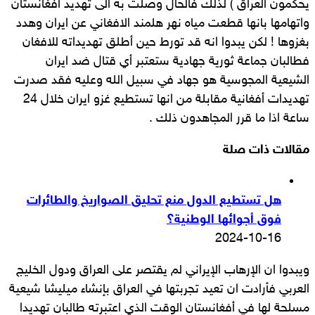
يحكمون العراق ) لذلك فالحال وصلت به الى تهديد أفغانستان
واتهامها بانها قطعت مياه نهر هلمند الافغاني عن ايران وهدد
بغزوها ! لكن يبدوا انه قد تورط حين أطلق تهديداته للافغان
فطالبان جماعة ثورية جهادية ستعتبر أي قتال ضد ايران
الشيعية المجوسية هو جهاد في سبيل الله وعليه فقد صدرت
تهديدات أفغانية مقابلة من انها تستطيع غزو ايران خلال 24
ساعة اذا ما قرر المجاهدون ذلك .
مقالات ذات صلة
هل تستطيع الدول منع تحليق الصواريخ والطائرات
فوق أجوائها الوطنية؟
2024-10-16
ويبدوا ان الإرهاب الإيراني لم يقتصر على العراق ودول الخليج
العربي فأرادت ان تعيد تجربتها في العراق بإنشاء ميليشا شيعية
مسلحة لها في أفغانستان الوقت الذي اعتبرته طالبان تهديدا