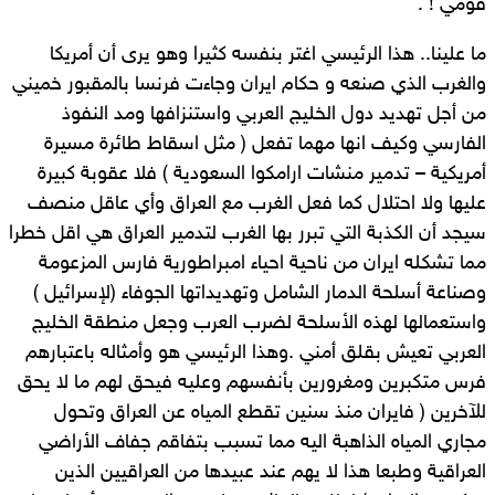
قومي ! .
ما علينا.. هذا الرئيسي اغتر بنفسه كثيرا وهو يرى أن أمريكا
والغرب الذي صنعه و حكام ايران وجاءت فرنسا بالمقبور خميني
من أجل تهديد دول الخليج العربي واستنزافها ومد النفوذ
الفارسي وكيف انها مهما تفعل ( مثل اسقاط طائرة مسيرة
أمريكية – تدمير منشات ارامكوا السعودية ) فلا عقوبة كبيرة
عليها ولا احتلال كما فعل الغرب مع العراق وأي عاقل منصف
سيجد أن الكذبة التي تبرر بها الغرب لتدمير العراق هي اقل خطرا
مما تشكله ايران من ناحية احياء امبراطورية فارس المزعومة
وصناعة أسلحة الدمار الشامل وتهديداتها الجوفاء (لإسرائيل )
واستعمالها لهذه الأسلحة لضرب العرب وجعل منطقة الخليج
العربي تعيش بقلق أمني .وهذا الرئيسي هو وأمثاله باعتبارهم
فرس متكبرين ومغرورين بأنفسهم وعليه فيحق لهم ما لا يحق
للآخرين ( فايران منذ سنين تقطع المياه عن العراق وتحول
مجاري المياه الذاهبة اليه مما تسبب بتفاقم جفاف الأراضي
العراقية وطبعا هذا لا يهم عند عبيدها من العراقيين الذين