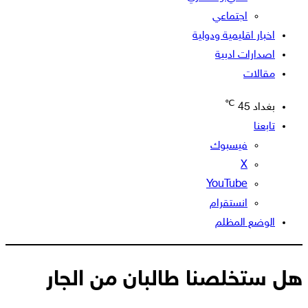
اجتماعي
اخبار اقليمية ودولية
اصدارات ادبية
مقالات
℃
بغداد
45
تابعنا
فيسبوك
‫X
‫YouTube
انستقرام
الوضع المظلم
هل ستخلصنا طالبان من الجار