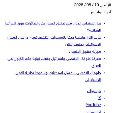
الإثنين, 10 / 08 / 2026
آخر المواضيع
هل تستطيع الدول منع تحليق الصواريخ والطائرات فوق أجوائها
الوطنية؟
حزب الله: هاجمنا حيفا بالمسيرات الانقضاضية ردا على المجازر
الاسرائيلية بجنوب لبنان
مهزلة حقوق الانسان
معركة طوفان الاقصى واسرائيل وقرب نهاية حكم الذيول في
العراق
طوفان الأقصى .. فشل استخباري وسقوط نظرية الأمن
الاسرائيلي
فيسبوك
‫X
‫YouTube
انستقرام