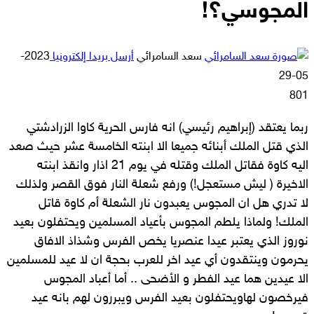
المجوسي؟!
سعد السامرائي
أرسل بريدا إلكترونيا
2023-
05-29
801
ربما يعتقد (إبراهيم رئيسي) انه فارس الحرية كاوا الزرادشتي
الذي قتل الملك أبنائه جميعا الا ابنته الخامسة عشر حيث صعد
اليه كاوة فقاتل الملك وقتله في يوم 21 اذار وانقذ ابنته
الاخيرة ( ليش مستعجل!) ورفع شعلة النار فوق القصر ولذلك
لا تدري هل ان المجوس يعبدون نار الشعلة أم كاوة قاتل
الملك! ولماذا يلطم المجوس بأعياد المسلمين ويحتفلون بعيد
نوروز الذي يعتبر عيدا عنصريا يخص الفرس وشذاذ الافاق
يحرمون وينتقدون أي عيد اخر للعرب بحجة ان لا عيد للمسلمين
الا عيدين هما عيد الفطر و الأضحى .. أما أعباد المجوس
فيرخصون لهاويحتفلون بعيد الفرس ويبررون لهم بانه عيد