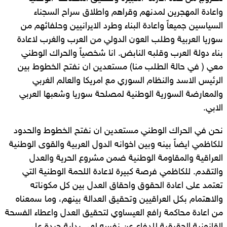
واعادة المهجرين لمدنهم وقراهم واطلاق سراح السجناء
السياسين جميعاً واعادة البناء وطرد الايرانيين وحلفائهم من
سوريا العربية وطلب العون الدولي من العرب والغرب لاعادة
بناء دولة العرب وقلبه النابض. انا شخصياً والحراك الوطني
معي ( في حالة الطلب منا) مستعدين ان نفتح الخطوط بين
الرئيس الاسد والنظام السوري مع امريكا والعالم الغربي
والمعارضة السورية الوطنية لمصلحة سوريا وشعبها العربي
الابي.
نحن في الحراك الوطني مستعدين ان نفتح الخطوط والحدود
للكاظمي ايضاً بينه وبين اخوانه الدول العربية والقوى الوطنية
العراقية والمقاومة الوطنية ضمن مشروع الحرية والعدل
والتقدم. للكاظمي فرصة كبيرة لاعادة اللحمة الوطنية التي
تعتمد على اعادة الحقوق واحقاق العدل بين كل مكوناته
والاهتمام بكل العراقيين وتحقيق العدالة بينهم، وما سمعناه
من اعادة محاكمة رافع العيساوي لتحقيق العدل واعطاء الفسحة