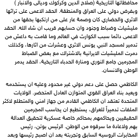
محافظاتها التاريخية (صلاح الدين وكركوك وديالى والانبار )
وبفرض دولي على العراق والمنطقة. الحقد الاعمى على تراثها
الاثري والحضاري كان وصمة عار على من ارتكبها بحقها من
مليشيات وضباط وجنود وان حسابهم قريب ان شاء الله. الحقد
الاعمى دائما سبب الكوارث في العالم وما قامت به داعش من
تدمير لمسجد النبي يونس الاثري وعشرات من اثارها، وكذلك
دمرت المليشيات الايرانية بالاشتراك مع بعض الضباط
المجرمين جامع النوري ومنارة الحدباء التاريخية، الحقد يدمر
الوطن والانسان.
الكاظمي حصل على دعم دولي غير محدود وعليه ان يستخدمه
ويعيد بناء العراق القوي المتوازن العادل المتحضر. الولايات
المتحدة تعتقد ان الكاظمي القادم من جهاز امني والمتطلع لاكثر
الملفات تدميراً للعراق، يستطيع ان يحاسب المجرمين
الحقيقيين ويحاكمهم بمحاكم خاصة عسكرية لتحقيق العدالة
بهم ولاعادة ما سرقوه من الوطن. الرئيس بوتن، رئيس
المخابرات الروسيه السابق وتجربته بعد ان اصبح رئيسها وبعد