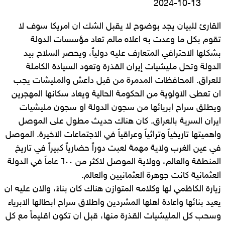
2024-10-13
القارئ للبيان يجد بوضوح لا يقبل الشك ان امريكا سوف لا
تقوم بكل ما وعدت به اعلاه مالم تعاد مؤسسات الدولة
بشكلها الاحترافي المتعارف عليه دولياً، ويحصر السلاح بيد
الدولة وتحل مليشيات إيران القذرة وتعود السيادة الكاملة
للعراق. المحافظات المدمرة من قبل داعش والمليشات يجب
ان تعطى الاولوية من الحكومة الحالية ويعاد سكانها المهجرين
ويطلق سراح ابريائها من سجون الدولة او سجون مليشيات
ايران السرية بالعراق. كان هناك حديث مطول على الموصل
واهميتها تاريخياً وتراثياً وعراقياً في الاجتماعات الاخيرة. الموصل
في عين الغرب ولاية مهمة لعبت دوراً حضارياً كبيراً في تاريخ
المنطقة والعالم، وولاية الموصل لاكثر من ٦٠٠ عاماً في الدولة
العثمانية كانت جوهرة العثمانيين والعالم.
زيارة الكاظمي لها وكلامه المتوازن هناك كان بناءً، والان عليه ان
يعيد بنائها واعادة اهلها المشردين واطلاق سراح ابطالها الابرياء
وسحب كل المليشيات القذرة منها، قبل ان تكون اقليماً مع كل