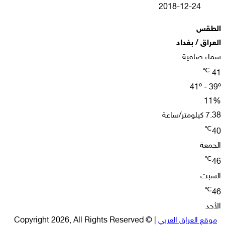
2018-12-24
الطقس
العراق / بغداد
سماء صافية
℃
41
41º - 39º
11%
7.38 كيلومتر/ساعة
℃
40
الجمعة
℃
46
السبت
℃
46
الأحد
موقع العراق العربي
| © Copyright 2026, All Rights Reserved