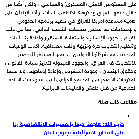
على المستويين الأمني (العسكري) ​​والسياسي ، ولكن أيضًا من
خلال دعمها للعراق وحكومة الكاظمي بالذات. وأكد البلدان على
أهمية مساعدة امريكا للعراق في تنفيذ برنامجه الحكومي
والإصلاحات بما يعكس تطلعات الشعب العراقي، بما في ذلك
القيام بالجهود الإنسانية واستعادة الاستقرار وإعادة بناء البلاد
وتنظيم انتخابات حرة ونزيهة وذات مصداقية. أكدت الولايات
المتحدة ، مع شركائها الدوليين ، دعمها المستمر للتحضير
للانتخابات في العراق، والجهود المبذولة لتعزيز سيادة القانون ،
وحقوق الإنسان ، وعودة المشردين وإعادة إدماجهم، ولا سيما
المكونات الأصغر في المجتمع العراقي التي استهدفت الإبادة
الجماعية من قبل داعش والمليشات الايرانية.
مقالات ذات صلة
حزب الله: هاجمنا حيفا بالمسيرات الانقضاضية ردا
على المجازر الاسرائيلية بجنوب لبنان