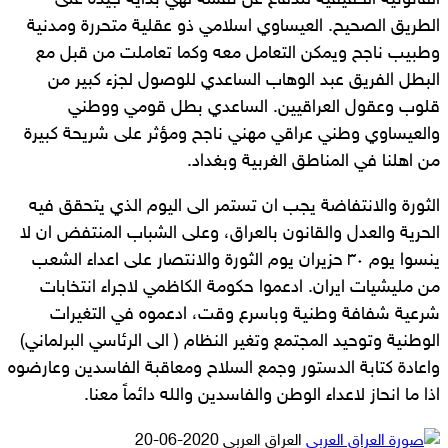
القانونية الحقيقية للدفاع عن نفسه لهي بداية جيدة على
الطريق الصحيح. العيساوي اسلامي ذو عقلية متحررة ومدنية
وطبيب ناجح ويمكن التعامل معه وكما تعاملت من قبل مع
البطل الفريق عبد الوهاب الساعدي للوصول لجزء كبير من
قلوب وعقول العراقيين. الساعدي بطل قومي ووطني
والعيساوي وطني عراقي مهني ناجح ومؤثر على شريحة كبيرة
من اهلنا في المناطق الغربية وبغداد.
الثورة والانتفاضة يجب ان تستمر الى اليوم الذي يتحقق فيه
الحرية والعدل والقانون بالعراق، وعلى الشباب المنتفض ان لا
ينسوا يوم ٣٠ حزيران يوم الثورة والانتصار على اعداء الشعب
من مليشيات ايران. ادعموا حكومة الكاظمي لاجراء انتخابات
شرعية شفافة وطنية وباسرع وقت، ادعموه في التغيرات
الوطنية وتوحيد المجتمع وتغير النظام ( الى الرئاسي البرلماني)
واعادة كتابة الدستور وجمع السلاح ومعاقبة الفاسدين وعارضوه
اذا ما انحاز لاعداء الوطن والفاسدين والله دائماً معنا.
أرسل
العراق العربي
2020-06-20