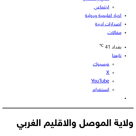
اجتماعي
اخبار اقليمية ودولية
اصدارات ادبية
مقالات
℃
بغداد
41
تابعنا
فيسبوك
‫X
‫YouTube
انستقرام
الوضع
المظلم
ولاية الموصل والاقليم الغربي