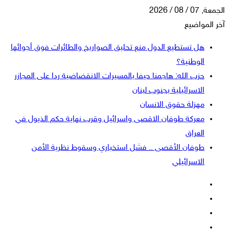
الجمعة, 07 / 08 / 2026
آخر المواضيع
هل تستطيع الدول منع تحليق الصواريخ والطائرات فوق أجوائها
الوطنية؟
حزب الله: هاجمنا حيفا بالمسيرات الانقضاضية ردا على المجازر
الاسرائيلية بجنوب لبنان
مهزلة حقوق الانسان
معركة طوفان الاقصى واسرائيل وقرب نهاية حكم الذيول في
العراق
طوفان الأقصى .. فشل استخباري وسقوط نظرية الأمن
الاسرائيلي
فيسبوك
‫X
‫YouTube
انستقرام