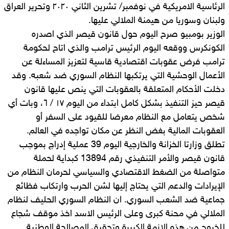
الرئاسية الامريكية في نوفمبر/ تشرين الثاني ٢٠٢٠ وتحرير العراق
ولبنان وسوريا من هيمنة الملالي عليها.
الوزير بومبيو صرح اليوم حول قانون قيصر الذي اصدره
الكونكرس ووقعه اليوم الرئيس ترامب والذي اتاح لحكومة
ترامب فرض عقوبات اقتصادية قاسية لتعزيز المساءلة عن
الأعمال الوحشية التي يرتكبها النظام السوري ضد شعبه. وقد
دخلت الأحكام المتعلقة بالعقوبات التي ينص عليها قانون
قيصر حيز التنفيذ بشكل كامل ابتداء من اليوم ١٧ / ٦، وبات أي
شخص يتعامل مع النظام معرضا للقيود على السفر أو
العقوبات المالية بغض النظر عن مكان تواجده في العالم.
تطلق وزارتا الخزانة والخارجية اليوم 39 عملية إدراج بموجب
قانون قيصر والأمر التنفيذي رقم 13894 كبداية لحملة
متواصلة من الضغط الاقتصادي والسياسي لحرمان النظام من
الإيرادات والدعم التي يحتاج إليها لشن الحرب وارتكاب فظائع
جماعية ضد الشعب السوري. ان النظام السوري الحليف لنظام
الملالي في محنة كبرى وعلى الرئيس الاسد اخذ موقف شجاع
للخروج من هذه الازمة الكبيرة وتحقيق المصالحة الوطنية