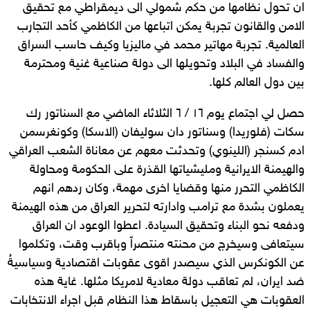
ان تحول نظامها من حكم شمولي الى ديمقراطي مع تحقيق
الامن والقانون تجربة يمكن اتباعها من الكاظمي كأحد التجارب
العالمية. تجربة مهاتير محمد في ماليزيا وكيف حاسب السراق
والفساد في البلاد وتحويلها الى دولة صناعية غنية ومحترمة
بين دول العالم كلها.
حصل لي اجتماع يوم ١٦ / ٦ الثلاثاء الماضي مع السناتور رك
سكات (فلوريدا) وسناتور دان سوليفان (الاسكا) وكونغرسمن
ادم كسنجر (اللينوي) وتحدثت معهم عن معاناة الشعب العراقي
والهيمنة الايرانية ومليشياتها القذرة على الحكومة ومحاولة
الكاظمي التحرر منها وقضايا اخرى مهمة، وكان ردهم انهم
يعملون بشدة مع ترامب وادارته لتحرير العراق من هذه الهيمنة
ودفعه نحو البناء وتحقيق السيادة. اعطوا الوعود ان العراق
سيتعافى وسيخرج من محنته منتصراً وباقرب وقت، وتكلموا
عن الكونكرس الذي سيصدر اقوى عقوبات اقتصادية وسياسيةُ
ضد ايران، لم تعاقب دولة معادية لامريكا مثلها. غاية هذه
العقوبات هي التعجيل باسقاط هذا النظام قبل اجراء الانتخابات