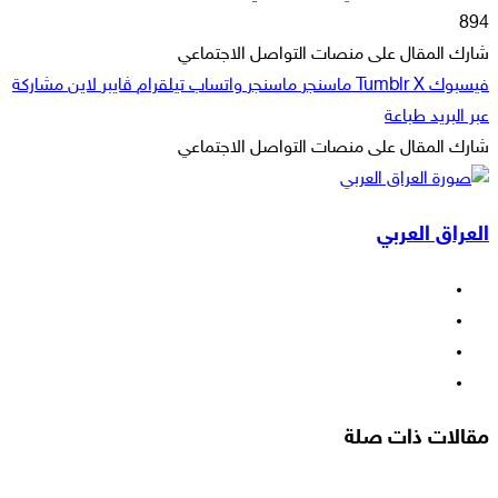
بريدا
894
إلكترونيا
شارك المقال على منصات التواصل الاجتماعي
فيسبوك
‫X
ماسنجر
ماسنجر
واتساب
تيلقرام
ڤايبر
لاين
مشاركة
عبر البريد
طباعة
شارك المقال على منصات التواصل الاجتماعي
‫X
لاين
ڤايبر
طباعة
تيلقرام
ماسنجر
ماسنجر
مشاركة
واتساب
فيسبوك
عبر
العراق العربي
البريد
فيسبوك
‫X
‫YouTube
انستقرام
مقالات ذات صلة