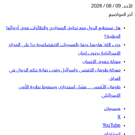
الأحد, 09 / 08 / 2026
آخر المواضيع
هل تستطيع الدول منع تحليق الصواريخ والطائرات فوق أجوائها
الوطنية؟
حزب الله: هاجمنا حيفا بالمسيرات الانقضاضية ردا على المجازر
الاسرائيلية بجنوب لبنان
مهزلة حقوق الانسان
معركة طوفان الاقصى واسرائيل وقرب نهاية حكم الذيول في
العراق
طوفان الأقصى .. فشل استخباري وسقوط نظرية الأمن
الاسرائيلي
فيسبوك
‫X
‫YouTube
انستقرام