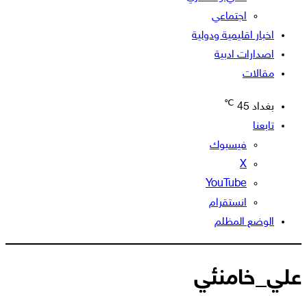
اجتماعي
اخبار اقليمية ودولية
اصدارات ادبية
مقالات
℃
بغداد
45
تابعنا
فيسبوك
‫X
‫YouTube
انستقرام
الوضع المظلم
علي_خامنئي