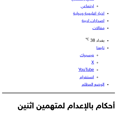
اجتماعي
اخبار اقليمية ودولية
اصدارات ادبية
مقالات
℃
بغداد
38
تابعنا
فيسبوك
‫X
‫YouTube
انستقرام
الوضع المظلم
أحكام بالإعدام لمتهمين اثنين