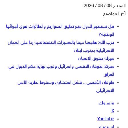
السبت, 08 / 08 / 2026
آخر المواضيع
هل تستطيع الدول منع تحليق الصواريخ والطائرات فوق أجوائها
الوطنية؟
حزب الله: هاجمنا حيفا بالمسيرات الانقضاضية ردا على المجازر
الاسرائيلية بجنوب لبنان
مهزلة حقوق الانسان
معركة طوفان الاقصى واسرائيل وقرب نهاية حكم الذيول في
العراق
طوفان الأقصى .. فشل استخباري وسقوط نظرية الأمن
الاسرائيلي
فيسبوك
‫X
‫YouTube
انستقرام