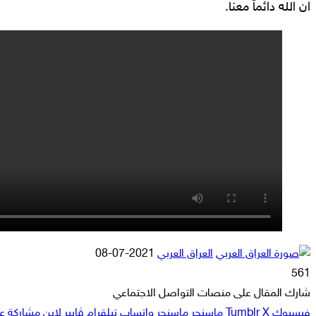
ان الله دائماً معنا.
أرسل
العراق العربي
2021-07-08
بريدا
561
إلكترونيا
شارك المقال على منصات التواصل الاجتماعي
فيسبوك
‫X
ماسنجر
ماسنجر
واتساب
تيلقرام
ڤايبر
لاين
مشاركة عبر