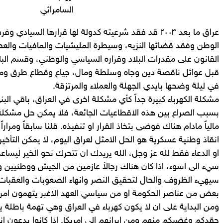
السامرائي
عراق ما بعد ٢٠٠٣ قد فقد شرعيته كدولة لها قرارها السي
الوطن وفقد قضائها النزيه، وسيطرة المليشيات والمافيات والعص
القانون على مقدرات البلاد وقراره السياسي والوطني، وقسم الب
قبل عوائل ناقصة دين وجاه وسلطة ومال، جياع وقطاع طرق ومه
في ليلة وضحها بايدي الجهلة والعملاء والمرتزقة.
مشكلة الكهرباء كبيرة جداً كأي مشكلة اخرى في العراق، باقي البنى 
بسبب الصراع بين هذه الاقطاعيات الجائعة، فلا يمكن حل مشكلة ال
مالياً مادام هناك فوضى بتخاذ القرار او تنفيذه. قلنا سابقاً ومرار
انقاذ وطنية عسكرية هو الحل الامثل لعراق اليوم، لا يمكن التأخير
او الدعاء فقط لله عز وجل، الله يريدك ان تتحرك نحو الخير ليساع
سيء الى اسوء، اذا كان هناك رجالاً عازمين من الجيش ووطنيين وق
سيهيء الظروف والحال لتحقيق النصر وانهاء الصعوبات والعقبا
بعض من عناصر الحكومة او من سياسي العهد الاغبر يتهمون امر
ومن البداية على ان لا يكون كهرباء في العراق وهي تهمة باطلة ي
حقدكم وغضبكم منهم ومن إيرانهم الى امريكا. اذا كانوا يدعون ا