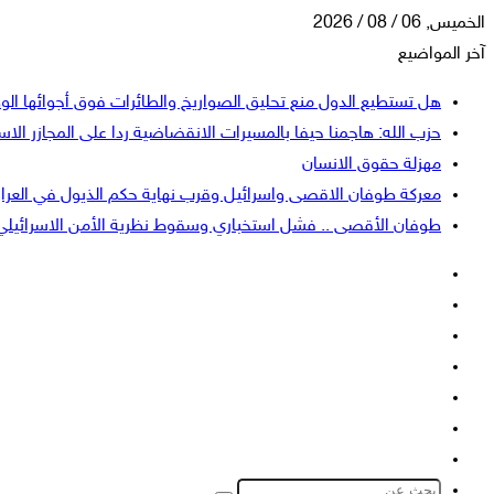
الخميس, 06 / 08 / 2026
آخر المواضيع
هل تستطيع الدول منع تحليق الصواريخ والطائرات فوق أجوائها الو
حزب الله: هاجمنا حيفا بالمسيرات الانقضاضية ردا على المجازر الاسر
مهزلة حقوق الانسان
معركة طوفان الاقصى واسرائيل وقرب نهاية حكم الذيول في العرا
طوفان الأقصى .. فشل استخباري وسقوط نظرية الأمن الاسرائيلي
فيسبوك
‫X
‫YouTube
انستقرام
تسجيل
إضافة
الدخول
عمود
الوضع
جانبي
المظلم