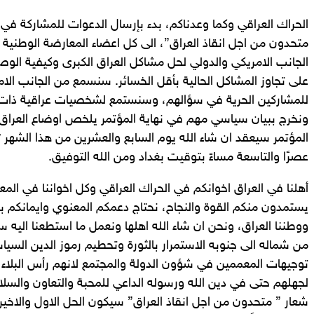
الحراك العراقي وكما وعدناكم، بدء بإرسال الدعوات للمشاركة في
متحدون من اجل انقاذ العراق”، الى كل اعضاء المعارضة الوطنية ا
الجانب الامريكي والدولي لحل مشاكل العراق الكبرى وكيفية الوصو
على تجاوز المشاكل الحالية بأقل الخسائر. سنسمع من الجانب الا
للمشاركين الحرية في سؤالهم، وسنستمع لشخصيات عراقية ذات 
ونخرج ببيان سياسي مهم في نهاية المؤتمر يلخص اوضاع العراق 
عصرًا والتاسعة مساءً بتوقيت بغداد ومن الله التوفيق.
أهلنا في العراق اخوانكم في الحراك العراقي وكل اخواننا في المع
يستمدون منكم القوة والنجاح، نحتاج دعمكم المعنوي وايمانكم بن
ووطننا العراق، ونحن ان شاء الله اهلها ونعمل ما استطعنا اليه سبي
من شماله الى جنوبه الاستمرار بالثورة وتحطيم رموز الدين السيا
لجهلهم حتى في دين الله ورسوله الداعي للمحبة والتعاون والسلا
شعار ” متحدون من اجل انقاذ العراق” سيكون الحل الاول والاخير 