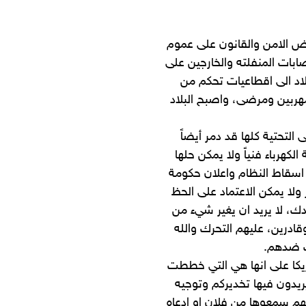
ادي وفرض الامن والقانون على عموم
ابات المنفلته والخارجين على
لاد الى اقطاعيات تحكم من
ربين ومرضى، واصبح البلاد
التحتية كلها قد دمر أيضاً
كهرباء فنياً ولا يمكن حلها
اً اسقاط النظام واعلان حكومة
 ولا يمكن الاعتماد على الحظ
دك، لا يريد ان يغير شيء من
ادرين، عليهم التحرك والله
ت ضدهم.
يكا على انها هي التي خططت
ريدون فيها تخديركم وتوجيه
نهم سمعوها من فلان او ادعاه