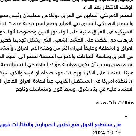
الوقت للانتظار بعد الان.
السفير الامريكي السابق في العراق دوغلاس سيليمان رئيس معهد 
والسفير الامريكي السابق في العراق وضع استراتيجية قدمت لبا
الامريكية في العراق مبنية على انهاء دور الدين وخصوصا أنهاء د
للارهاب مع القضاء على الحشد الشعبي الذي يشكل تهديدا خطيرا
العراق والمنطقة وحليفاً لايران اكثر من وطنه الام العراق، وأستم
في العراق وخاصة القيادات والاحزاب الشيعية تفتقر الى القوة ال
غير مهمين ويجب أن تكون معاقبة هؤلاء القادة هي الاستراتيجية 
علينا الاعتماد على الاكراد ورجالات عهد صدام او قبله والذي سي
ان تتخذه امريكا في المستقبل القريب جداً لاعادة العراق الفاعل
الاعتماد عليه في بناء شرق اوسط قوي ومتماسك وناجح.
مقالات ذات صلة
هل تستطيع الدول منع تحليق الصواريخ والطائرات فوق أ
2024-10-16