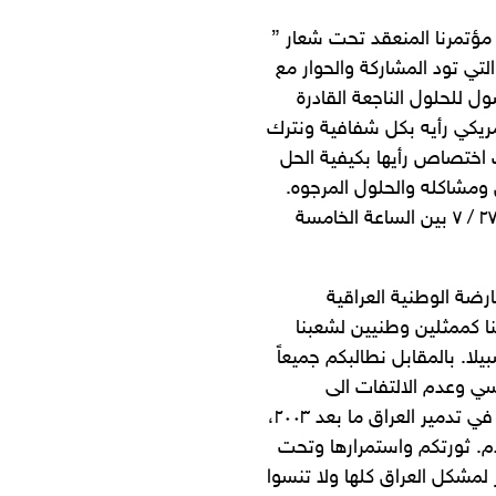
 مؤتمرنا المنعقد تحت شعار ”
لتي تود المشاركة والحوار مع
ل للحلول الناجعة القادرة
مريكي رأيه بكل شفافية ونترك
اختصاص رأيها بكيفية الحل
ومشاكله والحلول المرجوه.
المؤتمر سيعقد ان شاء الله يوم السابع والعشرين من هذا الشهر ٢٧ / ٧ بين الساعة الخامسة
ارضة الوطنية العراقية
ا كممثلين وطنيين لشعبنا
لا. بالمقابل نطالبكم جميعاً
سي وعدم الالتفات الى
توجيهات المعممين في شؤون الدولة والمجتمع لانهم رأس البلاء في تدمير العراق ما بعد ٢٠٠٣،
م. ثورتكم واستمرارها وتحت
لمشكل العراق كلها ولا تنسوا