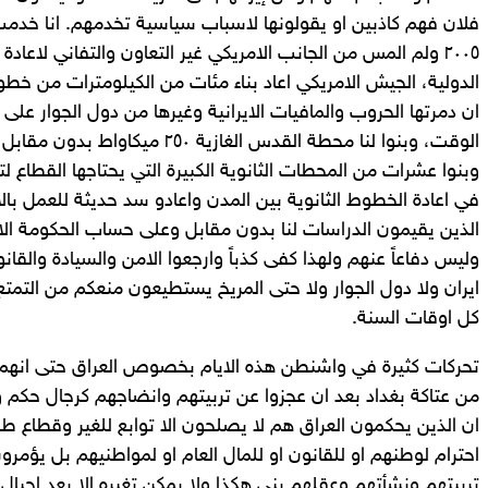
٢٠٠٥ ولم المس من الجانب الامريكي غير التعاون والتفاني لاع
ان دمرتها الحروب والمافيات الايرانية وغيرها من دول الجوار ع
وبنوا عشرات من المحطات الثانوية الكبيرة التي يحتاجها القطاع لتحو
في اعادة الخطوط الثانوية بين المدن واعادو سد حديثة للعمل بال
الذين يقيمون الدراسات لنا بدون مقابل وعلى حساب الحكومة الا
وليس دفاعاً عنهم ولهذا كفى كذباً وارجعوا الامن والسيادة والقانو
ايران ولا دول الجوار ولا حتى المريخ يستطيعون منعكم من التمتع
كل اوقات السنة.
تحركات كثيرة في واشنطن هذه الايام بخصوص العراق حتى انهم 
من عتاكة بغداد بعد ان عجزوا عن تربيتهم وانضاجهم كرجال حكم ود
ان الذين يحكمون العراق هم لا يصلحون الا توابع للغير وقطاع 
احترام لوطنهم او للقانون او للمال العام او لمواطنيهم بل يؤم
تربيتهم ونشأتهم وعقلهم بني هكذا ولا يمكن تغيره الا بعد اجيال