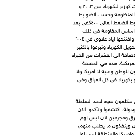
فلان فهم كاذبين او يقولونها لاسباب سياسية تخدمهم. انا خدمت كوزير للكهرباء بين ٢٠٠٣ و
ادة المنظومة وحسب الضوابط
الدولية، الجيش الامريكي اعاد بناء مئات من الكيلومترات من خطوط الضغط العالي ٤٠٠كفي بعد
لى اساس المقاومة في ذلك
الوقت، وبنوا لنا محطة القدس الغازية ٢٥٠ ميكاواط بدون مقابل وافتتحها اياد علاوي في ٢٠٠٤
يل الكهرباء وتبرعوا بالكثير
اضافة الى العشرات من الخبراء
مريكية. هذه هي الحقيقة
ن للوطن وعليه لا امريكا ولا
 بكهرباء في كل العراق وفي
يتكلمون بقوة لاخذ السلطة
ولة. اكتشفوا وتأكدوا الان
طرق ومجرمين لان ليس لهم
رون وينفذون ما يطلب منهم،
 وامريكا والمنطقة ليس لها