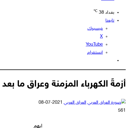
℃
بغداد
38
تابعنا
فيسبوك
‫X
‫YouTube
انستقرام
الوضع
المظلم
أزمةً الكهرباء المزمنة وعراق ما بعد ٢٠٠٣
أرسل
العراق العربي
2021-07-08
بريدا
561
إلكترونيا
ايهم