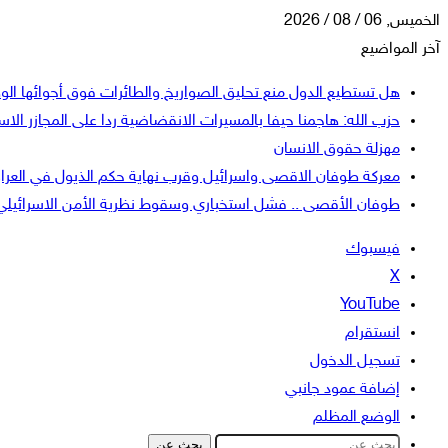
الخميس, 06 / 08 / 2026
آخر المواضيع
هل تستطيع الدول منع تحليق الصواريخ والطائرات فوق أجوائها الو
حزب الله: هاجمنا حيفا بالمسيرات الانقضاضية ردا على المجازر الاسر
مهزلة حقوق الانسان
معركة طوفان الاقصى واسرائيل وقرب نهاية حكم الذيول في العرا
طوفان الأقصى .. فشل استخباري وسقوط نظرية الأمن الاسرائيلي
فيسبوك
‫X
‫YouTube
انستقرام
تسجيل الدخول
إضافة عمود جانبي
الوضع المظلم
بحث عن