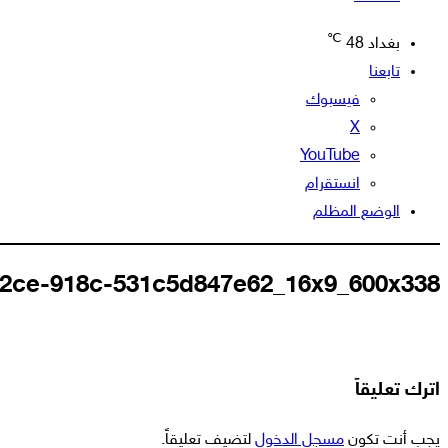
℃
بغداد
48
تابعنا
فيسبوك
‫X
‫YouTube
انستقرام
الوضع المظلم
42ce-918c-531c5d847e62_16x9_600x338
اترك تعليقاً
يجب أنت تكون
مسجل الدخول
لتضيف تعليقاً.