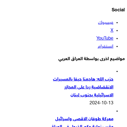
Social
فيسبوك
‫X
‫YouTube
انستقرام
مواضيع اخرى بواسطة العراق العربي
حزب الله: هاجمنا حيفا بالمسيرات
الانقضاضية ردا على المجازر
الاسرائيلية بجنوب لبنان
2024-10-13
معركة طوفان الاقصى واسرائيل