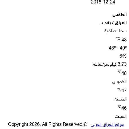
2018-12-24
الطقس
العراق / بغداد
سماء صافية
℃
48
48º - 40º
6%
3.73 كيلومتر/ساعة
℃
48
الخميس
℃
47
الجمعة
℃
46
السبت
موقع العراق العربي
| © Copyright 2026, All Rights Reserved