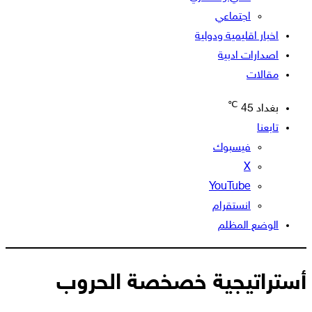
اجتماعي
اخبار اقليمية ودولية
اصدارات ادبية
مقالات
℃
بغداد
45
تابعنا
فيسبوك
‫X
‫YouTube
انستقرام
الوضع المظلم
أستراتيجية خصخصة الحروب