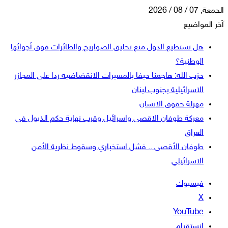
الجمعة, 07 / 08 / 2026
آخر المواضيع
هل تستطيع الدول منع تحليق الصواريخ والطائرات فوق أجوائها
الوطنية؟
حزب الله: هاجمنا حيفا بالمسيرات الانقضاضية ردا على المجازر
الاسرائيلية بجنوب لبنان
مهزلة حقوق الانسان
معركة طوفان الاقصى واسرائيل وقرب نهاية حكم الذيول في
العراق
طوفان الأقصى .. فشل استخباري وسقوط نظرية الأمن
الاسرائيلي
فيسبوك
‫X
‫YouTube
انستقرام