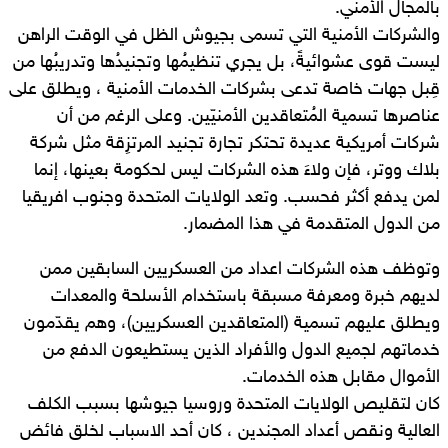
بالمجال الأمني.
والشركات الأمنية التي تسمى بجيوش الظل في الوقت الراهن
ليست قوى عشوائيةً، بل يجري تنظيمُها وتجنيدُها وتدريبُها من
قِبل جهات خاصة تدعى بشركات الخدمات الأمنية ، ويطلق على
عناصرها تسمية المُتعاقدين الأمنيّين. وعلى الرغم من أن
شركات أمريكية عديدة تحتكر تجارة تجنيد المرتزِقة مثل شركة
بلاك ووتر، فإن ولاءَ هذه الشركات ليس لحكومة بعينها، إنما
لمن يدفع أكثر فحسب. وتعد الولايات المتحدة وجنوب افريقيا
من الدول المتقدمة في هذا المضمار.
وتوظف هذه الشركات اعداد من العسكريين السابقين ممن
لديهم خبرة ومعرفة مسبقة باستخدام الأسلحة والمعدات
ويطلق عليهم تسمية (المتعاقدين العسكريين)، وهم يقدّمون
خدماتهم لجميع الدول والأفراد الذين يستطيعون الدفع من
الأموال مقابل هذه الخدمات.
كان لتقليص الولايات المتحدة وروسيا جيوشها بسبب الكلف
العالية ونقص أعداد المجندين ، كان أحد الاسباب لخلق فائض