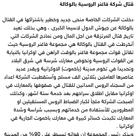
قتال شركة فاغنر الروسية بالوكالة
دخلت الشركات الخاصة منحى جديد وخطير باشتراكها في القتال
بالوكالة عن جيوش الدول لاسيما الكبرى ، وهي بذلك تعيد
تاريخ قتال المرتزقة من اجل المال ومن نماذج الشركات التي
أنخرطت في القتال بالوكالة هي مجموعة فاغنر الروسية حيث
تقاتل قوات مجموعة فاغنر بالوقت الراهن في اوكرانيا بالنيابة
عن القوات الروسية وتخوض معارك شرسة في شرق البلاد
وتحديدا في تخوم مدينة (باخموت) الاوكرانية ويقدر عديد
عناصرها العاملين بثلاثين الف مسلح وأستقطبت الشركة اعداد
من السجناء الروس المدانين للقتال في صفوفها بالمعارك في
اوكرانيا مقابل اطلاق سراحهم بعد خدمة ستة اشهر، وكذلك
أصبحت الشركة ملجأ لكبار الضباط الروس المستقيلين او
المطرودين للأستفادة من خدماتهم وبسبب شراسة وشدة
المعارك تكبدت خسائر كبيرة في معارك باخموت الجارية في
اوكرانيا .
ويذكر رئيس المجموعة ان قواته تسيطر على 90% من المدينة