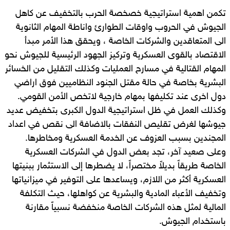
تكمن اهمية استراتيجية خصخصة الحرب بالتخفيف عن كاهل
الجيوش في الحروب واوقات الطوارئ واناطة المهام الثانوية
الى المتعاقدين والشركات الخاصة ، ويحقق هذا الأمر مبدأ
الاقتصاد بالقوى العسكرية وتركيز الجهود الرئيسية للجيوش نحو
المهام القتالية في مسارح العمليات وكذلك التقليل من الخسائر
البشرية بخاصة في حالة مقتل الجنود النظاميين فوق اراضي
دول اخرى عند تكليفها بمهام خارجية لاتخص الأمن القومي.
وكذلك العمل في ظل استراتيجية الدول الكبرى بتخفيض عديد
جيوشها لغرض تقليص النفقات بالاضافة الى نقص في اعداد
المجندين بسبب العزوف عن الخدمة العسكرية ومخاطرها.
وعلى صعيد آخر، تجد بعض الدول في الشركات العسكرية
الخاصة طريقاً بديلاً مختصراً، لا يضطرها إلى الاستثمار ببنيتها
العسكرية أكثر من اللازم، ويساعدها على التوفير في ميزانياتها
وتخفيف الأعباء المادية والبشرية عن كواهلها، حيث التكلفة
المالية لمثل هذه الشركات الخاصة منخفضة نسبياً مقارنة
باستخدام الجيوش.