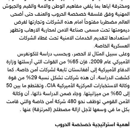
ومخترقة اياها بما يلغي مفاهيم الوطن والامة والقيم والجيوش
المهنية وفق فلسفة خصخصة الحروب والعنف حتى أضحى
العالم مضطربا مفتوحاً امام هذه الشركات وتجارتها لغرض
ديمومتها تحت مسمى صناعة الامن لمحاربة الارهاب وتظهر
استعدادها لتقديم الخدمات الامنية تحت غطاء الشركات
العسكرية الخاصة.
وعلى سبيل المثال لا الحصر، وبحسب دراسة للكونغرس
الأميركي عام 2009، فإن 65% من القوات التي أرسلتها وزارة
الدفاع الأميركية إلى أفغانستان تابعة لشركات أمن خاصة، كما
كشفت الدراسة، أن هذه شركات تشكل نسبة 29% من قوة
وكالة الاستخبارات المركزية الأميركية CIA، وتقتطع ما بين 50
إلى 60% من ميزانيتها. وجاء ضمن الدراسة ذاتها، أن وكالة
الأمن القومي توظف نحو 480 شركة أمن خاصة والتي قامت
بكل ما في وسعها لأجل ازالة مصطلح (المرتزقة) عنها .
أهمية استراتيجية خصخصة الحروب