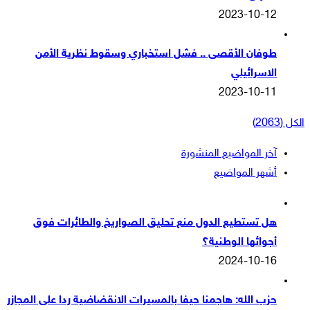
2023-10-12
طوفان الأقصى .. فشل استخباري وسقوط نظرية الأمن
الاسرائيلي
2023-10-11
الكل (2063)
آخر المواضيع المنشورة
أشهر المواضيع
هل تستطيع الدول منع تحليق الصواريخ والطائرات فوق
أجوائها الوطنية؟
2024-10-16
حزب الله: هاجمنا حيفا بالمسيرات الانقضاضية ردا على المجازر