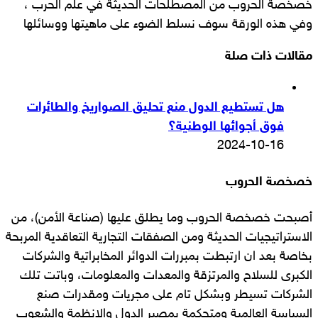
خصخصة الحروب من المصطلحات الحديثة في علم الحرب ،
وفي هذه الورقة سوف نسلط الضوء على ماهيتها ووسائلها
مقالات ذات صلة
هل تستطيع الدول منع تحليق الصواريخ والطائرات
فوق أجوائها الوطنية؟
2024-10-16
خصخصة الحروب
أصبحت خصخصة الحروب وما يطلق عليها (صناعة الأمن)، من
الاستراتيجيات الحديثة ومن الصفقات التجارية التعاقدية المربحة
بخاصة بعد ان ارتبطت بمبررات الدوائر المخابراتية والشركات
الكبرى للسلاح والمرتزقة والمعدات والمعلومات، وباتت تلك
الشركات تسيطر وبشكل تام على مجريات ومقدرات صنع
السياسة العالمية ومتحكمة بمصير الدول والانظمة والشعوب