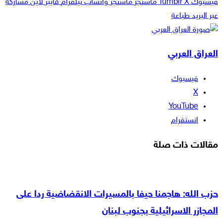
فيسبوك
‫X
ماسنجر
ماسنجر
واتساب
تيلقرام
ڤايبر
لاين
مشاركة
عبر البريد
طباعة
العراق العربي
فيسبوك
‫X
‫YouTube
انستقرام
مقالات ذات صلة
حزب الله: هاجمنا حيفا بالمسيرات الانقضاضية ردا على
المجازر الاسرائيلية بجنوب لبنان