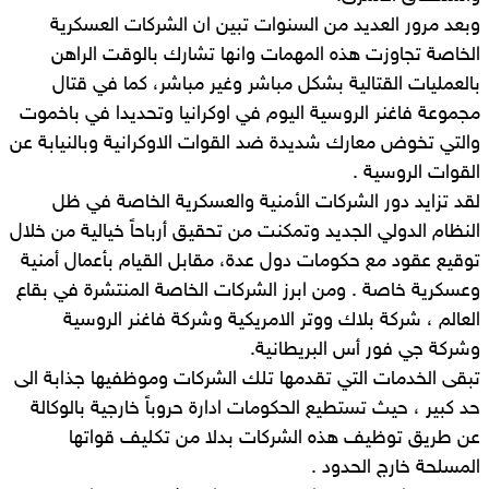
وبعد مرور العديد من السنوات تبين ان الشركات العسكرية
الخاصة تجاوزت هذه المهمات وانها تشارك بالوقت الراهن
بالعمليات القتالية بشكل مباشر وغير مباشر، كما في قتال
مجموعة فاغنر الروسية اليوم في اوكرانيا وتحديدا في باخموت
والتي تخوض معارك شديدة ضد القوات الاوكرانية وبالنيابة عن
القوات الروسية .
لقد تزايد دور الشركات الأمنية والعسكرية الخاصة في ظل
النظام الدولي الجديد وتمكنت من تحقيق أرباحاً خيالية من خلال
توقيع عقود مع حكومات دول عدة، مقابل القيام بأعمال أمنية
وعسكرية خاصة . ومن ابرز الشركات الخاصة المنتشرة في بقاع
العالم ، شركة بلاك ووتر الامريكية وشركة فاغنر الروسية
وشركة جي فور أس البريطانية.
تبقى الخدمات التي تقدمها تلك الشركات وموظفيها جذابة الى
حد كبير ، حيث تستطيع الحكومات ادارة حروباً خارجية بالوكالة
عن طريق توظيف هذه الشركات بدلا من تكليف قواتها
المسلحة خارج الحدود .