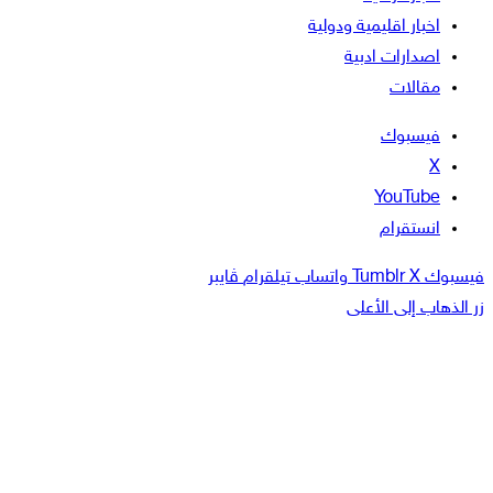
اخبار اقليمية ودولية
اصدارات ادبية
مقالات
فيسبوك
‫X
‫YouTube
انستقرام
فيسبوك
‫X
واتساب
تيلقرام
ڤايبر
زر الذهاب إلى الأعلى