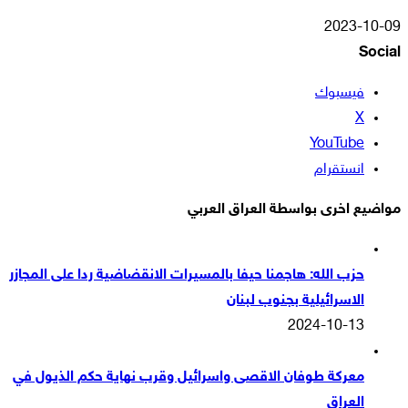
2023-10-09
Social
فيسبوك
‫X
‫YouTube
انستقرام
مواضيع اخرى بواسطة العراق العربي
حزب الله: هاجمنا حيفا بالمسيرات الانقضاضية ردا على المجازر
الاسرائيلية بجنوب لبنان
2024-10-13
معركة طوفان الاقصى واسرائيل وقرب نهاية حكم الذيول في
العراق