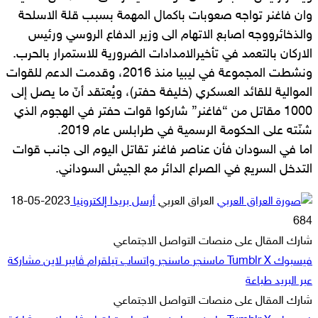
وان فاغنر تواجه صعوبات باكمال المهمة بسبب قلة الاسلحة
والذخائرووجه اصابع الاتهام الى وزير الدفاع الروسي ورئيس
الاركان بالتعمد في تأخيرالامدادات الضرورية للاستمرار بالحرب.
ونشطت المجموعة في ليبيا منذ 2016، وقدمت الدعم للقوات
الموالية للقائد العسكري (خليفة حفتر)، ويُعتقد أنّ ما يصل إلى
1000 مقاتل من “فاغنر” شاركوا قوات حفتر في الهجوم الذي
شنّته على الحكومة الرسمية في طرابلس عام 2019.
اما في السودان فأن عناصر فاغنر تقاتل اليوم الى جانب قوات
التدخل السريع في الصراع الدائر مع الجيش السوداني.
العراق العربي
أرسل بريدا إلكترونيا
2023-05-18
684
شارك المقال على منصات التواصل الاجتماعي
فيسبوك
‫X
ماسنجر
ماسنجر
واتساب
تيلقرام
ڤايبر
لاين
مشاركة
عبر البريد
طباعة
شارك المقال على منصات التواصل الاجتماعي