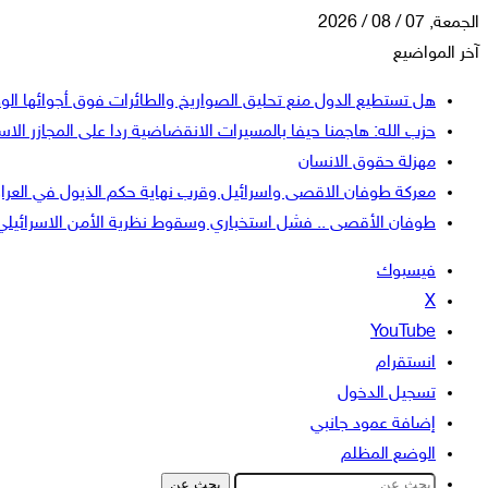
الجمعة, 07 / 08 / 2026
آخر المواضيع
هل تستطيع الدول منع تحليق الصواريخ والطائرات فوق أجوائها الو
حزب الله: هاجمنا حيفا بالمسيرات الانقضاضية ردا على المجازر الاسر
مهزلة حقوق الانسان
معركة طوفان الاقصى واسرائيل وقرب نهاية حكم الذيول في العرا
طوفان الأقصى .. فشل استخباري وسقوط نظرية الأمن الاسرائيلي
فيسبوك
‫X
‫YouTube
انستقرام
تسجيل الدخول
إضافة عمود جانبي
الوضع المظلم
بحث عن