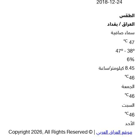
2018-12-24
الطقس
العراق / بغداد
سماء صافية
℃
47
47º - 38º
6%
8.45 كيلومتر/ساعة
℃
46
الجمعة
℃
46
السبت
℃
46
الأحد
موقع العراق العربي
| © Copyright 2026, All Rights Reserved