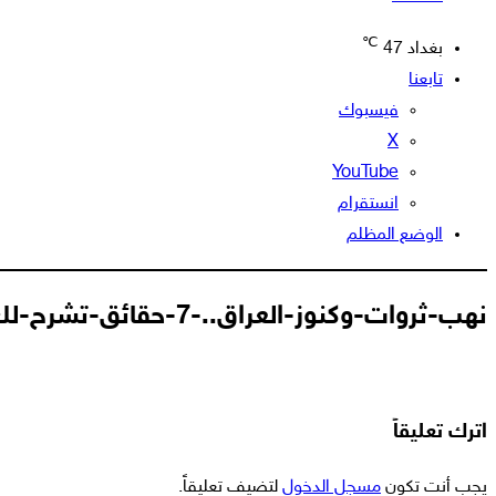
℃
بغداد
47
تابعنا
فيسبوك
‫X
‫YouTube
انستقرام
الوضع المظلم
نهب-ثروات-وكنوز-العراق..-7-حقائق-تشرح-لك-القصة-الجزء-الثاني
اترك تعليقاً
يجب أنت تكون
مسجل الدخول
لتضيف تعليقاً.