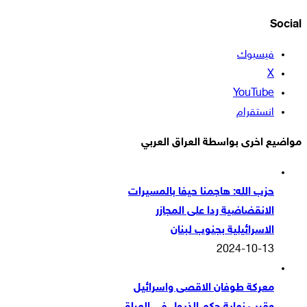
Social
فيسبوك
‫X
‫YouTube
انستقرام
مواضيع اخرى بواسطة العراق العربي
حزب الله: هاجمنا حيفا بالمسيرات
الانقضاضية ردا على المجازر
الاسرائيلية بجنوب لبنان
2024-10-13
معركة طوفان الاقصى واسرائيل