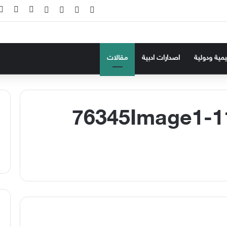
‫X
فيسبوك
‫YouTube
انستقرام
تسجيل ال
إضاف
ليمية ودولية
اصدارات ادبية
مقالات
76345Image1-1