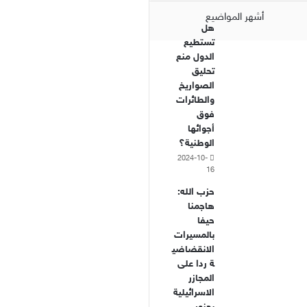
أشهر المواضيع
هل
تستطيع
الدول منع
تحليق
الصواريخ
والطائرات
فوق
أجوائها
الوطنية؟
2024-10-
16
حزب الله:
هاجمنا
حيفا
بالمسيرات
الانقضاضي
ة ردا على
المجازر
الاسرائيلية