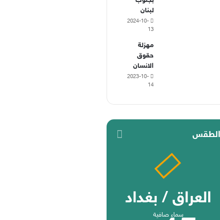
بجنوب
لبنان
2024-10-
13
مهزلة
حقوق
الانسان
2023-10-
14
لطقس
العراق / بغداد
سماء صافية