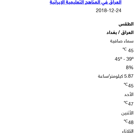
العراق في المناهج التعليمية الإيرانية
2018-12-24
الطقس
العراق / بغداد
سماء صافية
℃
45
45º - 39º
8%
5.87 كيلومتر/ساعة
℃
45
الأحد
℃
47
الأثنين
℃
48
الثلاثاء