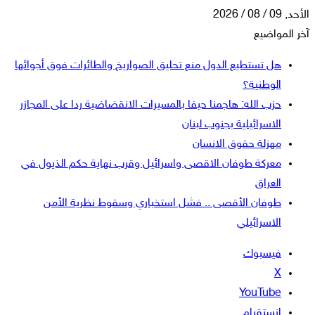
الأحد, 09 / 08 / 2026
آخر المواضيع
هل تستطيع الدول منع تحليق الصواريخ والطائرات فوق أجوائها
الوطنية؟
حزب الله: هاجمنا حيفا بالمسيرات الانقضاضية ردا على المجازر
الاسرائيلية بجنوب لبنان
مهزلة حقوق الانسان
معركة طوفان الاقصى واسرائيل وقرب نهاية حكم الذيول في
العراق
طوفان الأقصى .. فشل استخباري وسقوط نظرية الأمن
الاسرائيلي
فيسبوك
‫X
‫YouTube
انستقرام