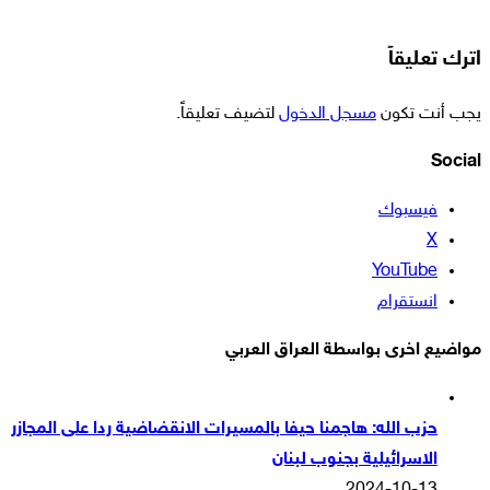
اترك تعليقاً
يجب أنت تكون
مسجل الدخول
لتضيف تعليقاً.
Social
فيسبوك
‫X
‫YouTube
انستقرام
مواضيع اخرى بواسطة العراق العربي
حزب الله: هاجمنا حيفا بالمسيرات الانقضاضية ردا على المجازر
الاسرائيلية بجنوب لبنان