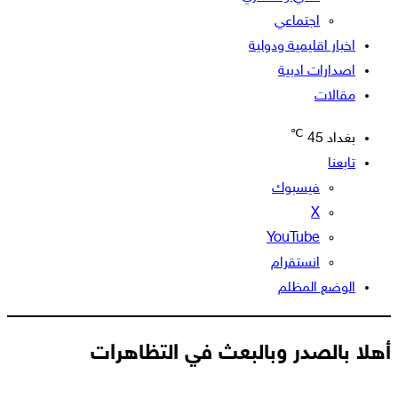
اجتماعي
اخبار اقليمية ودولية
اصدارات ادبية
مقالات
℃
بغداد
45
تابعنا
فيسبوك
‫X
‫YouTube
انستقرام
الوضع المظلم
أهلا بالصدر وبالبعث في التظاهرات