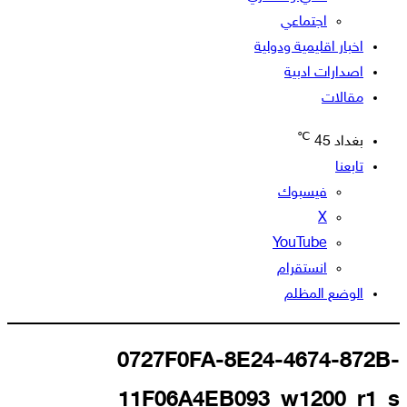
اجتماعي
اخبار اقليمية ودولية
اصدارات ادبية
مقالات
℃
بغداد
45
تابعنا
فيسبوك
‫X
‫YouTube
انستقرام
الوضع المظلم
0727F0FA-8E24-4674-872B-
11F06A4EB093_w1200_r1_s