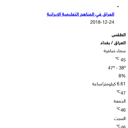
العراق في المناهج التعليمية الإيرانية
2018-12-24
الطقس
العراق / بغداد
سماء صافية
℃
45
47º - 38º
8%
6.61 كيلومتر/ساعة
℃
47
الجمعة
℃
46
السبت
℃