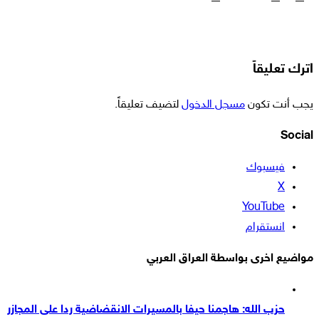
اترك تعليقاً
يجب أنت تكون
مسجل الدخول
لتضيف تعليقاً.
Social
فيسبوك
‫X
‫YouTube
انستقرام
مواضيع اخرى بواسطة العراق العربي
حزب الله: هاجمنا حيفا بالمسيرات الانقضاضية ردا على المجازر