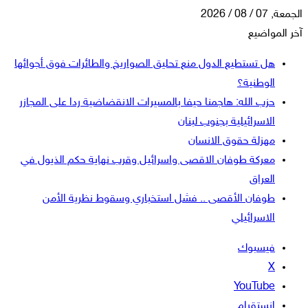
الجمعة, 07 / 08 / 2026
آخر المواضيع
هل تستطيع الدول منع تحليق الصواريخ والطائرات فوق أجوائها
الوطنية؟
حزب الله: هاجمنا حيفا بالمسيرات الانقضاضية ردا على المجازر
الاسرائيلية بجنوب لبنان
مهزلة حقوق الانسان
معركة طوفان الاقصى واسرائيل وقرب نهاية حكم الذيول في
العراق
طوفان الأقصى .. فشل استخباري وسقوط نظرية الأمن
الاسرائيلي
فيسبوك
‫X
‫YouTube
انستقرام