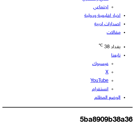
اجتماعي
اخبار اقليمية ودولية
اصدارات ادبية
مقالات
℃
بغداد
38
تابعنا
فيسبوك
‫X
‫YouTube
انستقرام
الوضع المظلم
5ba8909b38a36