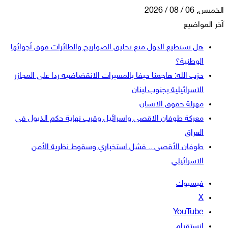
الخميس, 06 / 08 / 2026
آخر المواضيع
هل تستطيع الدول منع تحليق الصواريخ والطائرات فوق أجوائها
الوطنية؟
حزب الله: هاجمنا حيفا بالمسيرات الانقضاضية ردا على المجازر
الاسرائيلية بجنوب لبنان
مهزلة حقوق الانسان
معركة طوفان الاقصى واسرائيل وقرب نهاية حكم الذيول في
العراق
طوفان الأقصى .. فشل استخباري وسقوط نظرية الأمن
الاسرائيلي
فيسبوك
‫X
‫YouTube
انستقرام