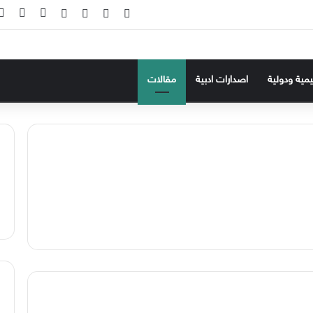
‫X
فيسبوك
‫YouTube
انستقرام
تسجيل ال
إضاف
ليمية ودولية
اصدارات ادبية
مقالات