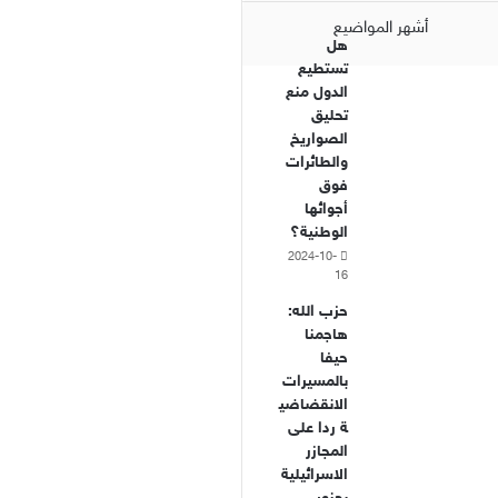
أشهر المواضيع
هل
تستطيع
الدول منع
تحليق
الصواريخ
والطائرات
فوق
أجوائها
الوطنية؟
2024-10-
16
حزب الله:
هاجمنا
حيفا
بالمسيرات
الانقضاضي
ة ردا على
المجازر
الاسرائيلية