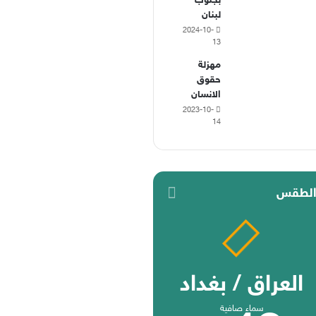
بجنوب
لبنان
2024-10-
13
مهزلة
حقوق
الانسان
2023-10-
14
لطقس
العراق / بغداد
سماء صافية