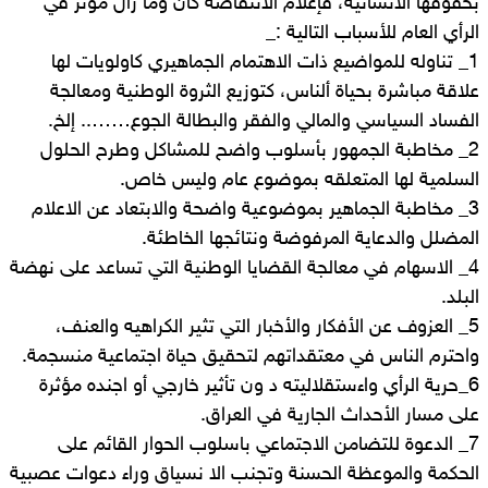
بحقوقها الانسانية، فإعلام الانتفاضة كان وما زال مؤثر في
الرأي العام للأسباب التالية :_
1_ تناوله للمواضيع ذات الاهتمام الجماهيري كاولويات لها
علاقة مباشرة بحياة ألناس، كتوزيع الثروة الوطنية ومعالجة
الفساد السياسي والمالي والفقر والبطالة الجوع…….. إلخ.
2_ مخاطبة الجمهور بأسلوب واضح للمشاكل وطرح الحلول
السلمية لها المتعلقه بموضوع عام وليس خاص.
3_ مخاطبة الجماهير بموضوعية واضحة والابتعاد عن الاعلام
المضلل والدعاية المرفوضة ونتائجها الخاطئة.
4_ الاسهام في معالجة القضايا الوطنية التي تساعد على نهضة
البلد.
5_ العزوف عن الأفكار والأخبار التي تثير الكراهيه والعنف،
واحترم الناس في معتقداتهم لتحقيق حياة اجتماعية منسجمة.
6_حرية الرأي واءستقلاليته د ون تأثير خارجي أو اجنده مؤثرة
على مسار الأحداث الجارية في العراق.
7_ الدعوة للتضامن الاجتماعي باسلوب الحوار القائم على
الحكمة والموعظة الحسنة وتجنب الا نسياق وراء دعوات عصبية