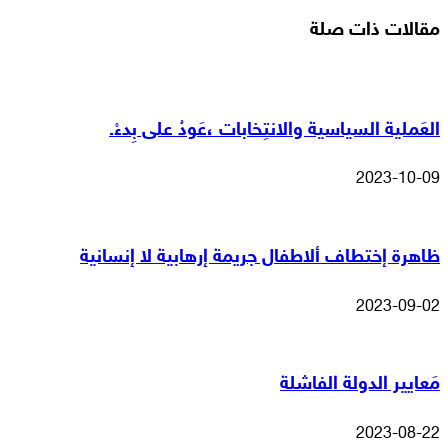
مقالات ذات صلة
العَملية السياسية والانتِخابات ،عَودُ على بِدءْ.
2023-10-09
ظاهرة إختطاف ألاطفال جريمة إرهابية لا إنسانية
2023-09-02
مَعايير الدولة الفاشلة
2023-08-22