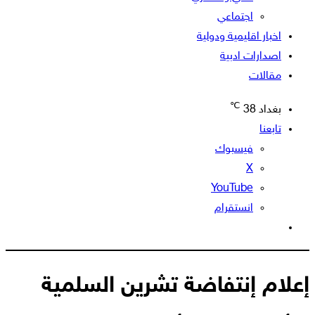
اجتماعي
اخبار اقليمية ودولية
اصدارات ادبية
مقالات
℃
بغداد
38
تابعنا
فيسبوك
‫X
‫YouTube
انستقرام
الوضع
المظلم
إعلام إنتفاضة تشرين السلمية