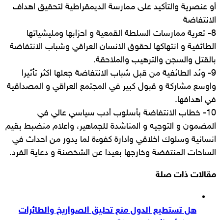
أو عنصرية والتأكيد على ممارسة الديمقراطية لتحقيق اهداف
الانتفاضة
8- تعرية ممارسات السلطة القمعية و احزابها ومليشياتها
الطائفية و انتهاكها لحقوق الانسان العراقي وشباب الانتفاضة
بالقتل والسجن والترهيب والملاحقة.
9- وئد الطائفية من قبل شباب الانتفاضة جعلها اكثر تأثيرا
واوسع مشاركة و قبول كبير في المجتمع العراقي و المصداقية
في اهدافها.
10- خطاب الانتفاضة بأسلوب أدب سياسي عالي في
المضمون و التوجيه و المناشدة للجماهير، واعلام منضبط بقيم
انسانية وسلوك اخلاقي وادارة كفوءة لما يدور من احداث في
الساحات المنتفضة وخارجها بعيدا عن الشخصنة و دعاية الفرد.
مقالات ذات صلة
هل تستطيع الدول منع تحليق الصواريخ والطائرات