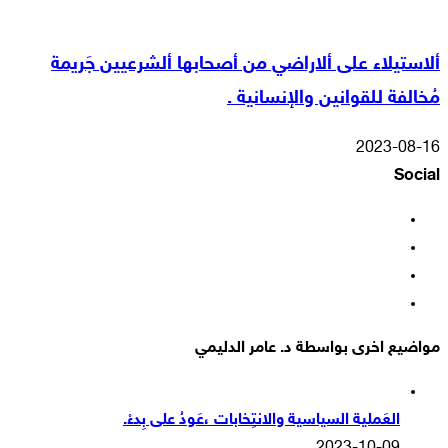
ألاستيلاء على ألاراضي من أصحابها ألشرعيين جَريمة
مُخالفة للقوانين والإنسانية .
2023-08-16
Social
فيسبوك
‫X
‫YouTube
انستقرام
مواضيع اخرى بواسطة د. عامر الدليمي
العَملية السياسية والانتِخابات ،عَودُ على بِدءْ.