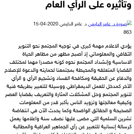
وتأثيره على الرأي العام
أرسل
د. عامر الدليمي
2020-04-15
بريدا
863
إلكترونيا
يؤدي الاعلام مهمة كبرى في توجيه المجتمع نحو التنوير
الثقافي والمعلوماتي إذ أصبح مظهر من مظاهر الحياة
الاساسية وإنشداد المجتمع نحوه كونه مصدرا مهما لمختلف
القضايا المتعلقه والمحيطة بمجتمعنا لحمايته والدعوة للإصلاح
والدفاع عن الحقيقة ومكافحة الفساد وتشجيع الرأي و الرأي
الآخر كمدخل للعمل الديمقراطي ووسيلة للتعبير بطريقه فنية
لتنوير المجتمع وحل المشكلات المثارة والتعريف بقضايا العصر
وكيفية معالجتها وتزويد الناس بأكبر قدر من المعلومات
الصحيحة و الحقائق الواضحة وكما يحدث الآن في انتفاضة
تشرين السلمية التي مضى عليها نصف سنة واعلامها يعمل
كرسالة إنسانية للتعبير عن رأي الجماهير العراقية والمطالبة