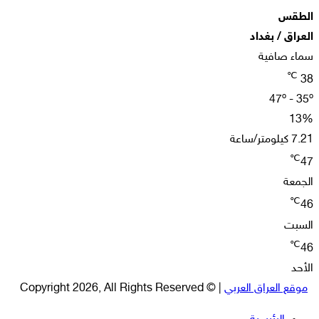
الطقس
العراق / بغداد
سماء صافية
℃
38
47º - 35º
13%
7.21 كيلومتر/ساعة
℃
47
الجمعة
℃
46
السبت
℃
46
الأحد
موقع العراق العربي
| © Copyright 2026, All Rights Reserved