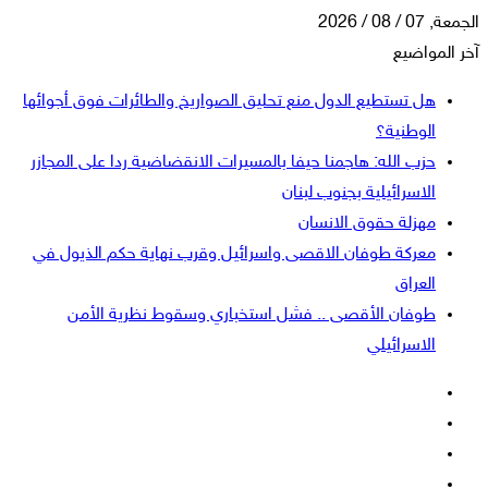
الجمعة, 07 / 08 / 2026
آخر المواضيع
هل تستطيع الدول منع تحليق الصواريخ والطائرات فوق أجوائها
الوطنية؟
حزب الله: هاجمنا حيفا بالمسيرات الانقضاضية ردا على المجازر
الاسرائيلية بجنوب لبنان
مهزلة حقوق الانسان
معركة طوفان الاقصى واسرائيل وقرب نهاية حكم الذيول في
العراق
طوفان الأقصى .. فشل استخباري وسقوط نظرية الأمن
الاسرائيلي
فيسبوك
‫X
‫YouTube
انستقرام