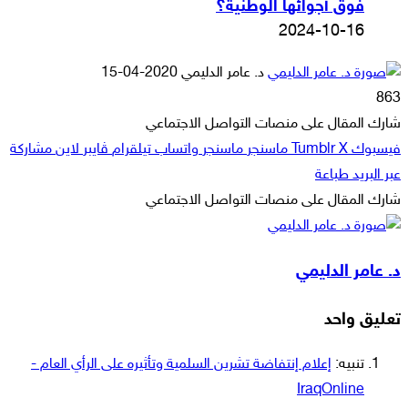
فوق أجوائها الوطنية؟
2024-10-16
أرسل
د. عامر الدليمي
2020-04-15
بريدا
863
إلكترونيا
شارك المقال على منصات التواصل الاجتماعي
فيسبوك
‫X
ماسنجر
ماسنجر
واتساب
تيلقرام
ڤايبر
لاين
مشاركة
عبر البريد
طباعة
شارك المقال على منصات التواصل الاجتماعي
‫X
لاين
ڤايبر
طباعة
تيلقرام
ماسنجر
ماسنجر
مشاركة
واتساب
فيسبوك
عبر
د. عامر الدليمي
البريد
تعليق واحد
تنبيه:
إعلام إنتفاضة تشرين السلمية وتأثيره على الرأي العام -
IraqOnline