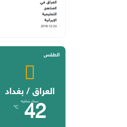
العراق في
المناهج
التعليمية
الإيرانية
2018-12-24
الطقس
العراق / بغداد
سماء صافية
42
℃