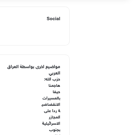
Social
ف
ا
ي
X
Y
ن
س
o
س
ب
u
ت
مواضيع اخرى بواسطة العراق
العربي
و
T
ق
حزب الله:
هاجمنا
ك
u
ر
حيفا
بالمسيرات
ا
b
الانقضاضي
ة ردا على
e
م
المجازر
الاسرائيلية
بجنوب