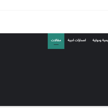
‫X
فيسبوك
‫YouTube
انستقرام
تسجيل ا
إضاف
يمية ودولية
اصدارات ادبية
مقالات