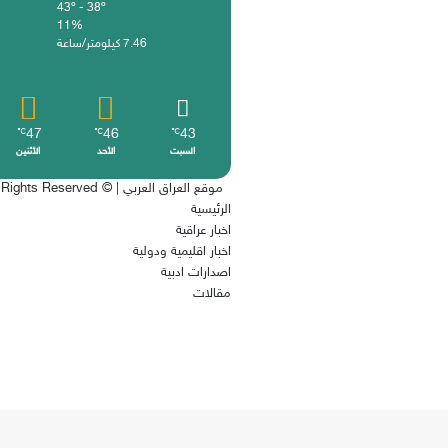
43º - 38º
11%
7.46 كيلومتر/ساعة
47
46
43
℃
℃
℃
السبت
الأحد
الأثنين
موقع العراق العربي
| © Copyright 2026, All Rights Reserved
الرئيسية
اخبار عراقية
اخبار اقليمية ودولية
اصدارات ادبية
مقالات
فيسبوك
‫X
‫YouTube
انستقرام
زر
الذهاب
إلى