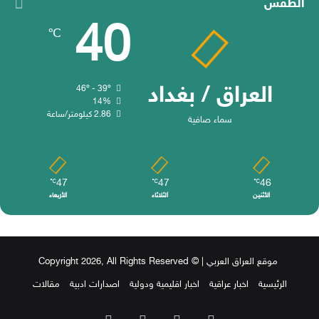
الطقس
40
℃
العراق / بغداد
46º - 39º
14%
2.86 كيلومتر/ساعة
سماء صافية
47
47
46
℃
℃
℃
الأثنين
الثلاثاء
الأربعاء
موقع العراق العربي
| © Copyright 2026, All Rights Reserved
الرئيسية
اخبار عراقية
اخبار اقليمية ودولية
اصدارات ادبية
مقالات