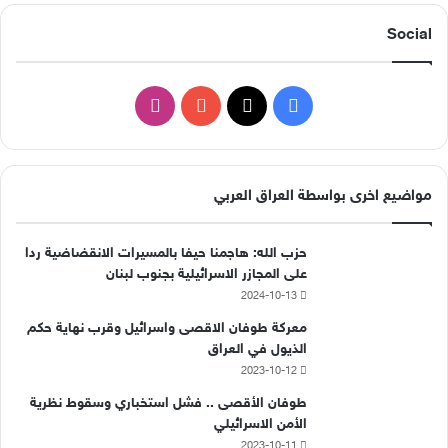
Social
ف
ا
ي
X
Y
ن
س
o
س
مواضيع اخرى بواسطة العراق العربي
ب
u
ت
حزب الله: هاجمنا حيفا بالمسيرات الانقضاضية ردا
و
T
ق
على المجازر الاسرائيلية بجنوب لبنان
2024-10-13
ك
u
ر
معركة طوفان الاقصى واسرائيل وقرب نهاية حكم
b
ا
الذيول في العراق
2023-10-12
e
م
طوفان الأقصى .. فشل استخباري وسقوط نظرية
الأمن الاسرائيلي
2023-10-11