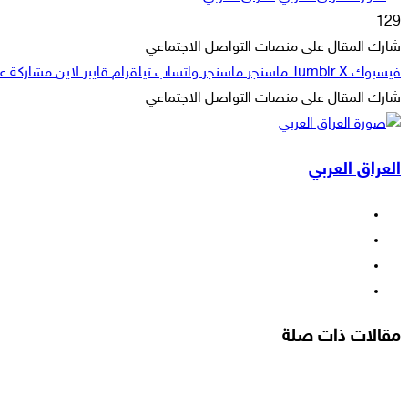
بريدا
129
إلكترونيا
شارك المقال على منصات التواصل الاجتماعي
فيسبوك
‫X
ماسنجر
ماسنجر
واتساب
تيلقرام
ڤايبر
لاين
مشاركة عبر
شارك المقال على منصات التواصل الاجتماعي
‫X
لاين
ڤايبر
طباعة
تيلقرام
ماسنجر
ماسنجر
مشاركة
واتساب
فيسبوك
عبر
العراق العربي
البريد
فيسبوك
‫X
‫YouTube
انستقرام
مقالات ذات صلة