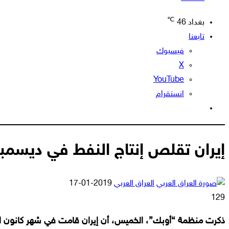
℃
بغداد
46
تابعنا
فيسبوك
‫X
‫YouTube
انستقرام
الوضع
المظلم
إيران تقلص إنتاج النفط في ديسمب
أرسل
العراق العربي
2019-01-17
بريدا
129
إلكترونيا
ذكرت منظمة “أوبك”، الخميس، أن إيران قامت في شهر كانون ال