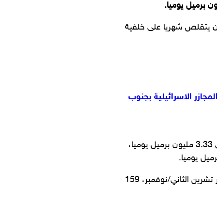
.
ران يتقلص شهريا على خلفية
مجازر الاسرائيلية بجنوب
فقد وصل حجم إنتاج النفط في إيران خلال شهر تشرين الأول إلى 3.33 مليون برميل يوميا،
ويبلغ حجم تقليص الإنتاج في كانون الأول/ديسمبر، مقارنة بشهر تشرين الثاني/نوفمبر، 159