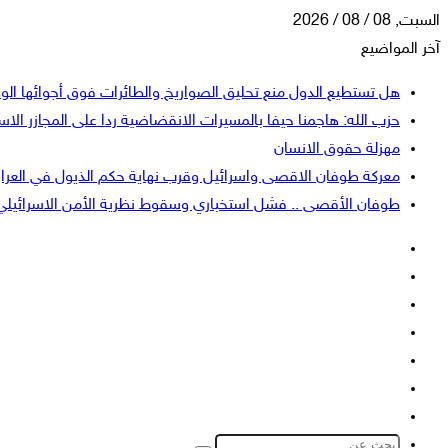
السبت, 08 / 08 / 2026
آخر المواضيع
هل تستطيع الدول منع تحليق الصواريخ والطائرات فوق أجوائها الو
حزب الله: هاجمنا حيفا بالمسيرات الانقضاضية ردا على المجازر الاسر
مهزلة حقوق الانسان
معركة طوفان الاقصى واسرائيل وقرب نهاية حكم الذيول في العرا
طوفان الأقصى .. فشل استخباري وسقوط نظرية الأمن الاسرائيلي
فيسبوك
‫X
‫YouTube
انستقرام
تسجيل
إضافة
الدخول
عمود
الوضع
جانبي
المظلم