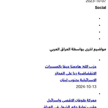
2023-10-07
Social
فيسبوك
‫X
‫YouTube
انستقرام
مواضيع اخرى بواسطة العراق العربي
حزب الله: هاجمنا حيفا بالمسيرات
الانقضاضية ردا على المجازر
الاسرائيلية بجنوب لبنان
2024-10-13
معركة طوفان الاقصى واسرائيل
وقرب نهاية حكم الذيول في العراق