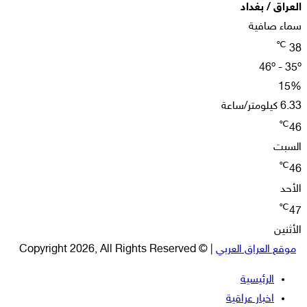
العراق / بغداد
سماء صافية
℃
38
46º - 35º
15%
6.33 كيلومتر/ساعة
℃
46
السبت
℃
46
الأحد
℃
47
الأثنين
موقع العراق العربي
| © Copyright 2026, All Rights Reserved
الرئيسية
اخبار عراقية