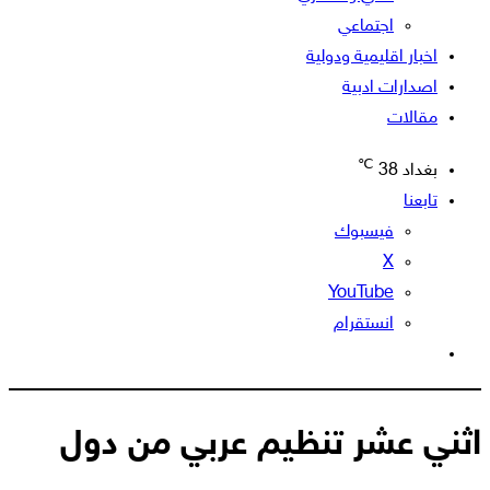
اجتماعي
اخبار اقليمية ودولية
اصدارات ادبية
مقالات
℃
بغداد
38
تابعنا
فيسبوك
‫X
‫YouTube
انستقرام
الوضع
المظلم
اثني عشر تنظيم عربي من دول