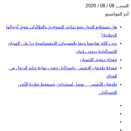
السبت, 08 / 08 / 2026
آخر المواضيع
هل تستطيع الدول منع تحليق الصواريخ والطائرات فوق أجوائها
الوطنية؟
حزب الله: هاجمنا حيفا بالمسيرات الانقضاضية ردا على المجازر
الاسرائيلية بجنوب لبنان
مهزلة حقوق الانسان
معركة طوفان الاقصى واسرائيل وقرب نهاية حكم الذيول في
العراق
طوفان الأقصى .. فشل استخباري وسقوط نظرية الأمن
الاسرائيلي
فيسبوك
‫X
‫YouTube
انستقرام