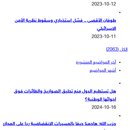
2023-10-12
طوفان الأقصى .. فشل استخباري وسقوط نظرية الأمن
الاسرائيلي
2023-10-11
الكل (2063)
آخر المواضيع المنشورة
أشهر المواضيع
هل تستطيع الدول منع تحليق الصواريخ والطائرات فوق
أجوائها الوطنية؟
2024-10-16
حزب الله: هاجمنا حيفا بالمسيرات الانقضاضية ردا على المجازر