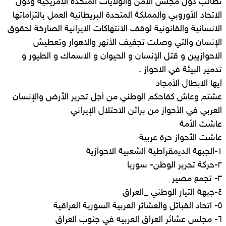
نطالب دول مجلس الأمن والولايات المتحدة الأمريكية ودول
الاتحاد الأوروبي والمملكة المتحدة البريطانية العمل بالتزاماتها
الانسانية والقانونية لوقف الانتهاكات الايرانية الصارخة لحقوق
الإنسان والتي وصلت تجفيف الأنهر والاهوار وتعطيش
الاحوازيين و قتل الإنسان و الحيوان و الاسماك و الطيور و
تدمير البيئة في الاحواز .
ايها الابطال الأمجاد
عشتم وعاش كفاحكم الوطني من أجل تحرير الأرض والإنسان
العربي في الأحواز من براثن الاحتلال الإيراني
عاشت الأمة
عاشت الأحواز حرة عربية
١-الجبهة الديمقراطية الشعبية الاحوازية
٢-حركة تحرير الوطن- سوريا
٣- تجمع مصير
٤-جبهة التيار الوطني _العراق
٥- اتحاد القبائل والعشائر العربية السورية العراقية
٦- مجلس عشائر العراق العربيه في جنوب العراق