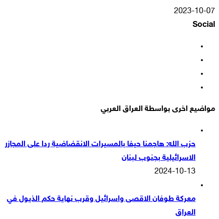
2023-10-07
Social
فيسبوك
‫X
‫YouTube
انستقرام
مواضيع اخرى بواسطة العراق العربي
حزب الله: هاجمنا حيفا بالمسيرات الانقضاضية ردا على المجازر
الاسرائيلية بجنوب لبنان
2024-10-13
معركة طوفان الاقصى واسرائيل وقرب نهاية حكم الذيول في
العراق