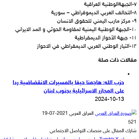
٧-الجبهةالوطنية العراقية
٨-التحالف العربي الديموقراطي – سورية
٩- مركز مارب اليمني للحقوق الانسان
١٠-الجبهة الوطنية اليمنية لمقاومة الحوثي و المد الايراني
١١- جبهة الأحواز الديمقراطية
١٢-التيار الوطني العربي الديمقراطي في الاحواز
مقالات ذات صلة
حزب الله: هاجمنا حيفا بالمسيرات الانقضاضية ردا
على المجازر الاسرائيلية بجنوب لبنان
2024-10-13
أرسل
العراق العربي
2021-07-19
بريدا
521
إلكترونيا
شارك المقال على منصات التواصل الاجتماعي