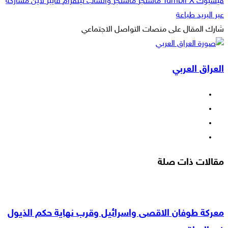
فيسبوك
‫X
ماسنجر
ماسنجر
واتساب
تيلقرام
ڤايبر
لاين
مشاركة
عبر البريد
طباعة
شارك المقال على منصات التواصل الاجتماعي
‫X
لاين
ڤايبر
طباعة
تيلقرام
ماسنجر
ماسنجر
مشاركة
واتساب
فيسبوك
عبر
العراق العربي
البريد
فيسبوك
‫X
‫YouTube
انستقرام
مقالات ذات صلة
معركة طوفان الاقصى واسرائيل وقرب نهاية حكم الذيول