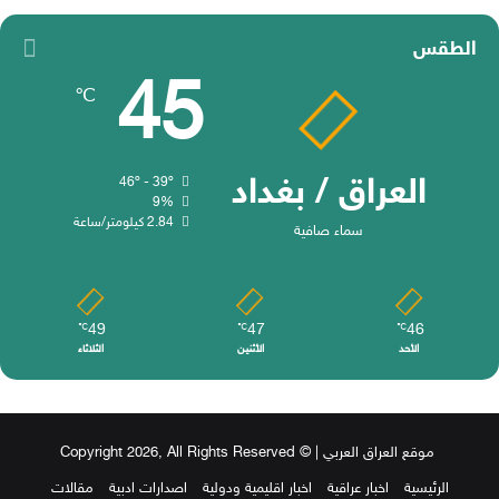
الطقس
45
℃
العراق / بغداد
46º - 39º
9%
2.84 كيلومتر/ساعة
سماء صافية
49
47
46
℃
℃
℃
الأحد
الأثنين
الثلاثاء
موقع العراق العربي
| © Copyright 2026, All Rights Reserved
الرئيسية
اخبار عراقية
اخبار اقليمية ودولية
اصدارات ادبية
مقالات