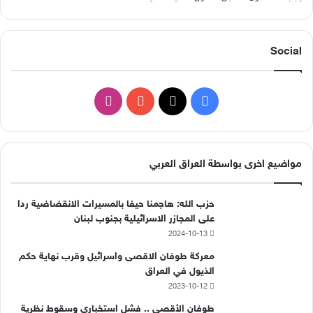
Social
ف
ا
ي
X
Y
ن
س
o
س
مواضيع اخرى بواسطة العراق العربي
ب
u
ت
حزب الله: هاجمنا حيفا بالمسيرات الانقضاضية ردا
و
T
ق
على المجازر الاسرائيلية بجنوب لبنان
2024-10-13
ك
u
ر
معركة طوفان الاقصى واسرائيل وقرب نهاية حكم
b
ا
الذيول في العراق
2023-10-12
e
م
طوفان الأقصى .. فشل استخباري وسقوط نظرية